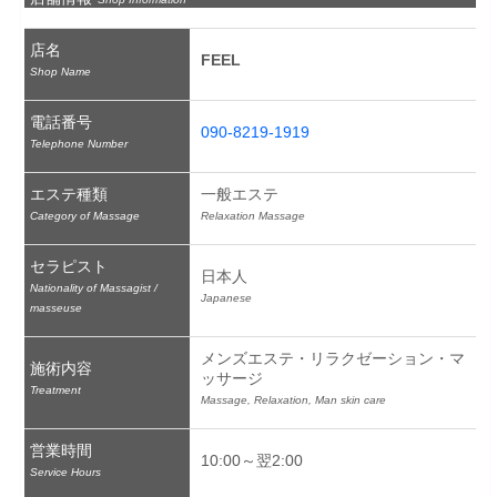
店名
FEEL
Shop Name
電話番号
090-8219-1919
Telephone Number
エステ種類
一般エステ
Category of Massage
Relaxation Massage
セラピスト
日本人
Nationality of Massagist /
Japanese
masseuse
メンズエステ・リラクゼーション・マ
施術内容
ッサージ
Treatment
Massage, Relaxation, Man skin care
営業時間
10:00～翌2:00
Service Hours