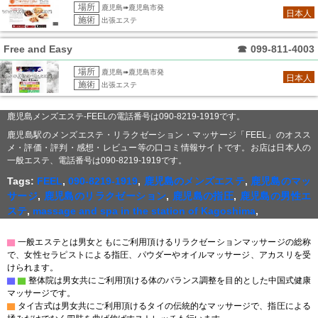
場所
鹿児島➠鹿児島市発
日本人
施術
出張エステ
Free and Easy
☎
099-811-4003
場所
鹿児島➠鹿児島市発
日本人
施術
出張エステ
鹿児島メンズエステ-FEELの電話番号は090-8219-1919です。
鹿児島駅のメンズエステ・リラクゼーション・マッサージ「FEEL」のオスス
メ・評価・評判・感想・レビュー等の口コミ情報サイトです。お店は日本人の
一般エステ、電話番号は090-8219-1919です。
Tags:
FEEL
,
090-8219-1919
,
鹿児島のメンズエステ
,
鹿児島のマッ
サージ
,
鹿児島のリラクゼーション
,
鹿児島の指圧
,
鹿児島の男性エ
ステ
,
massage and spa in the station of Kagoshima
,
▇
一般エステとは男女ともにご利用頂けるリラクゼーションマッサージの総称
で、女性セラピストによる指圧、パウダーやオイルマッサージ、アカスリを受
けられます。
▇
▇
整体院は男女共にご利用頂ける体のバランス調整を目的とした中国式健康
マッサージです。
▇
タイ古式は男女共にご利用頂けるタイの伝統的なマッサージで、指圧による