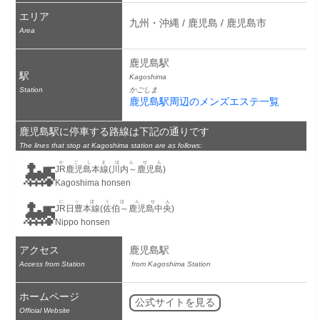
エリア
九州・沖縄 / 鹿児島 / 鹿児島市
Area
鹿児島駅
駅
Kagoshima
Station
かごしま
鹿児島駅周辺のメンズエステ一覧
鹿児島駅に停車する路線は下記の通りです
The lines that stop at Kagoshima station are as follows:
🚂
かごしまほんせん
JR鹿児島本線(川内～鹿児島)
Kagoshima honsen
🚂
にっぽうほんせん
JR日豊本線(佐伯～鹿児島中央)
Nippo honsen
アクセス
鹿児島駅
Access from Station
 from Kagoshima Station
ホームページ
公式サイトを見る
Official Website