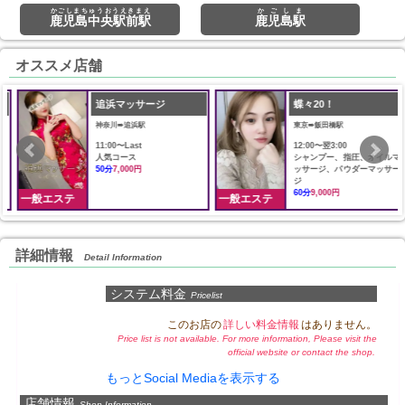
かごしまちゅうおうえきまえ
かごしま
鹿児島中央駅前駅
鹿児島駅
オススメ店舗
追浜マッサージ
蝶々20！
神奈川➠追浜駅
東京➠飯田橋駅
11:00〜Last
12:00〜翌3:00
人気コース
シャンプー、指圧、オイルマ
50分
7,000円
ッサージ、パウダーマッサー
ジ
60分
9,000円
一般エステ
一般エステ
詳細情報
Detail Information
システム料金
Pricelist
このお店の
詳しい料金情報
はありません。
Price list is not available. For more information, Please visit the
official website or contact the shop.
もっとSocial Mediaを表示する
店舗情報
Shop Information