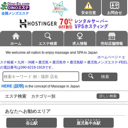
安全注意
お問合せ
全国メンズエステ
ホーム
エステ検索
求人情報
売却店舗情報
We welcome all nation to enjoy massage and SPA in Japan
ホームページ
>
エ
ステ検索
>
九州・沖縄
>
鹿児島
>
鹿児島市
>
鹿児島駅
>
鹿児島メンズエステ-FEEL
の電話番号は090-8219-1919です。
検索
HERE (説明)
is the concept of Massage in Japan
エステ検索
カテゴリー別
詳しい検索
あなたへお勧めエリア
たにやま
かごしまちゅうおう
谷山駅
鹿児島中央駅