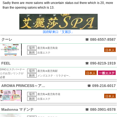
Sadly there are more salons with uncertain status out there which is 20, more
than the opening salons which is 13.
国府駅東口「艾麗莎」
クーレ
☎
080-6557-8587
場所
鹿児島➠鹿児島発
日本人
施術
出張エステ
FEEL
☎
090-8219-1919
DINOエステバーナー
場所
鹿児島➠鹿児島駅
日本人
一般エステ
とのお互いリンクが
施術
メンズエステ・リラクゼー..
必要
AROMA PRINCESS～アロマプリ
☎
099-216-6017
場所
鹿児島➠鹿児島市発
日本人
施術
出張エステ
Madonna マドンナ
☎
080-3901-6578