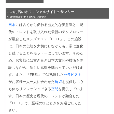
このお店のオフィシャルサイトのサマリー
A Summary of the official website
日本
には古くから伝わる歴史的な美意識と、現
代のトレンドを取り入れた最新のテクノロジー
が融合したメンズエステ『FEEL』。この施設
は、日本の伝統を大切にしながらも、常に進化
し続けることをモットーにしています。そのた
め、お客様には古き良き日本の文化や技術を体
験しながら、新しい感動を味わっていただけま
す。また、『FEEL』では熟練した
セラピスト
がお客様一人一人に合わせた
施術
を提供し、心
も体もリフレッシュできる
空間
を提供していま
す。日本の歴史と現代のトレンドが融合した
『FEEL』で、至福のひとときをお過ごしくだ
さい。