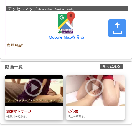
アクセスマップ
Route from Station nearby
Google Mapを見る
鹿児島駅
もっと見る
動画一覧
追浜マッサージ
安心館
神奈川➠追浜駅
埼玉➠草加駅