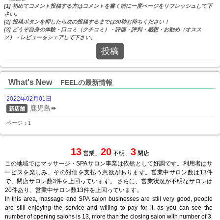
[1] 初めてコメント投稿する方はコメントを書く前に一度ページをリフレッシュして下
さい。
[2] 投稿ボタンを押したら次の投稿するまでは30秒お待ちください！
[3] どうぞ自身の体験・口コミ（クチコミ）・評価・評判・感想・お勧め（オスス
メ）・レビューをシェアして下さい。
投稿
What's New
FEELの最新情報
2022年02月01日
鹿児島➠
新店舗
ページ：1
13
20
3
営業、
不明、
閉店
この地域ではマッサージ・SPAサロン事業は依然として好調です。利用者はサ
ービスを楽しみ、その対価を支払う意欲があります。営業中サロン数は13件
で、閉店サロン数3件を上回っています。 さらに、営業状況が不明なサロンは
20件あり、営業中サロン数13件を上回っています。
In this area, massage and SPA salon businesses are still very good, people
are still enjoying the service and willing to pay for it, as you can see the
number of opening salons is 13, more than the closing salon with number of 3.