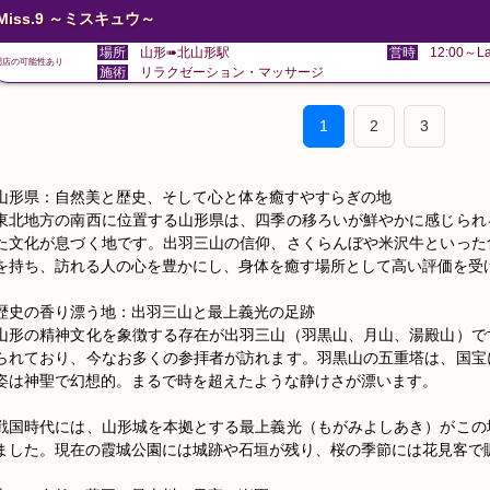
Miss.9 ～ミスキュウ～
場所
山形➠北山形駅
営時
12:00～La
閉店の可能性あり
施術
リラクゼーション・マッサージ
1
2
3
山形県：自然美と歴史、そして心と体を癒すやすらぎの地

東北地方の南西に位置する山形県は、四季の移ろいが鮮やかに感じられ
た文化が息づく地です。出羽三山の信仰、さくらんぼや米沢牛といった
を持ち、訪れる人の心を豊かにし、身体を癒す場所として高い評価を受け
歴史の香り漂う地：出羽三山と最上義光の足跡

山形の精神文化を象徴する存在が出羽三山（羽黒山、月山、湯殿山）で
られており、今なお多くの参拝者が訪れます。羽黒山の五重塔は、国宝
姿は神聖で幻想的。まるで時を超えたような静けさが漂います。

戦国時代には、山形城を本拠とする最上義光（もがみよしあき）がこの
ました。現在の霞城公園には城跡や石垣が残り、桜の季節には花見客で賑