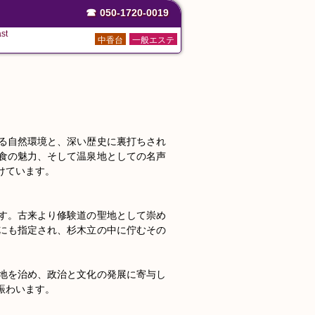
☎
050-1720-0019
st
中香台
一般エステ
る自然環境と、深い歴史に裏打ちされ
食の魅力、そして温泉地としての名声
ています。

す。古来より修験道の聖地として崇め
にも指定され、杉木立の中に佇むその
地を治め、政治と文化の発展に寄与し
わいます。
