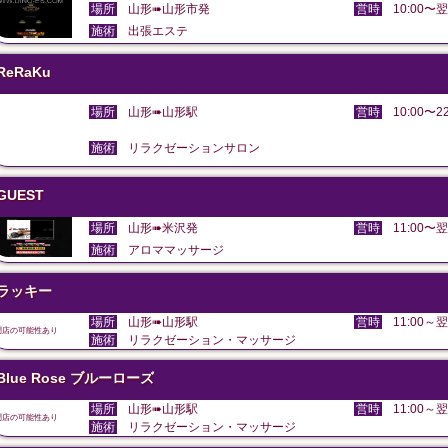
場所
山形➠山形市発
営時
10:00〜翌
施術
出張エステ
ReRaKu
場所
山形➠山形駅
営時
10:00〜22
施術
リラクゼーションサロン
GUEST
場所
山形➠米沢発
営時
11:00〜翌
施術
アロママッサージ
ラッキー
場所
山形➠山形駅
営時
11:00～翌
閉店の可能性あり
施術
リラクゼーション・マッサージ
Blue Rose ブルーローズ
場所
山形➠山形駅
営時
11:00～翌
閉店の可能性あり
施術
リラクゼーション・マッサージ