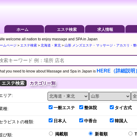
ホーム
エステ検索
求人情報
We welcome all nation to enjoy massage and SPA in Japan
ームページ
>
エステ検索
>
北海道・東北
>
山形 メンズエステ・マッサージ・アカスリ・
HERE（詳細説明
at you need to know about Massage and Spa in Japan is
エステ検索
カテゴリー別
エリア:
一般エステ
整体院
タイ古式
業種:
日本人
中香台
韓国人
セラピストの種類:
掲載順
新着順
並び順: