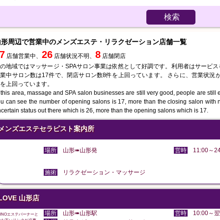
検索
山形周辺で営業中のメンズエステ・リラクゼーション店舗一覧
7
26
8
店舗営業中、
店舗状況不明、
店舗閉店
の地域ではマッサージ・SPAサロン事業は依然として好調です。利用者はサービ
業中サロン数は17件で、閉店サロン数8件を上回っています。 さらに、営業状況が
を上回っています。
 this area, massage and SPA salon businesses are still very good, people are still en
u can see the number of opening salons is 17, more than the closing salon with 
certain status out there which is 26, more than the opening salons which is 17.
メンズエステセラピスト案内所
場所
山形➠山形発
営時
11:00～24
施術
リラクゼーション・マッサージ
LOVE 山形店
場所
山形➠山形駅
営時
10:00～翌
DINOエステバーナーと