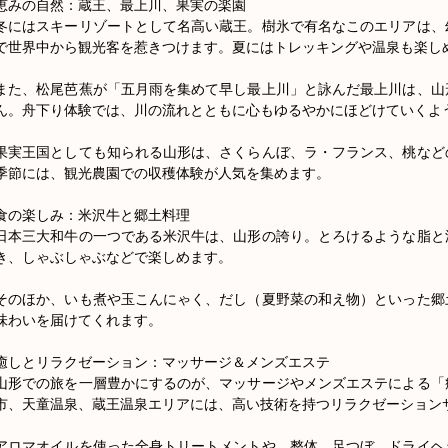
恵みの自然：蔵王、最上川、果実の楽園

冬にはスキーリゾートとして名高い蔵王。樹氷で有名なこのエリアは、
で世界中から観光客を惹きつけます。夏にはトレッキングや温泉も楽しめ
また、松尾芭蕉が「五月雨を集めて早し最上川」と詠んだ最上川は、山
ん。舟下り体験では、川の流れとともに心もゆるやかにほどけていくよう
果実王国としても知られる山形は、さくらんぼ、ラ・フランス、桃など
季節には、観光農園での収穫体験が人気を集めます。

食の楽しみ：米沢牛と郷土料理

日本三大和牛の一つである米沢牛は、山形の誇り。とろけるような脂と
き、しゃぶしゃぶなどで楽しめます。

そのほか、いも煮や玉こんにゃく、だし（夏野菜の和え物）といった郷
味わいを届けてくれます。

癒しとリラクゼーション：マッサージ＆メンズエステ

山形での旅を一層豊かにするのが、マッサージやメンズエステによる「
市、天童温泉、蔵王温泉エリアには、高い技術を持つリラクゼーションサ
アロマオイルを使った全身トリートメントや、整体、足つぼ、ドライヘ