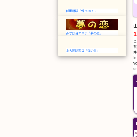
飯田橋駅「蝶々20！」
1
みずほ台エステ「夢の恋」
こ
営
上大岡駅西口「森の泉」
件
In
yo
un