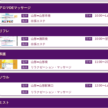
アロマDEマッサージ
場所
山形➠山形市発
営時
10:00〜La
施術
出張エステ
リフレ
場所
山形➠酒田発
営時
10:00〜翌
施術
出張エステ
和楽
場所
山形➠山形発
営時
11:00〜23
施術
リラクゼーション・マッサージ
ソウル
場所
山形➠山形駅東口
営時
12:00〜La
施術
リラクゼーション・マッサージ
ミスト