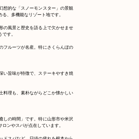
幻想的な「スノーモンスター」の景観
る、多機能なリゾート地です。

形の風景と歴史を語る上で欠かせませ
です。

のフルーツが名産。特にさくらんぼの
深い旨味が特徴で、ステーキやすき焼
土料理も、素朴ながらどこか懐かしい
癒しの時間」です。特に山形市や米沢
ロンやスパが点在しています。

ッドスパなど、日頃の疲れを根本から