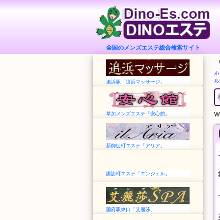
全国のメンズエステ総合検索サイト
ホ
ル
追浜駅「追浜マッサージ」
草加メンズエステ「安心館」
Wh
新御徒町エステ「アリア」
諏訪町エステ「エンジェル」
国府駅東口「艾麗莎」