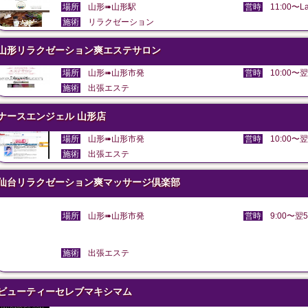
場所
山形➠山形駅
営時
11:00〜La
施術
リラクゼーション
山形リラクゼーション爽エステサロン
場所
山形➠山形市発
営時
10:00〜翌
施術
出張エステ
ナースエンジェル 山形店
場所
山形➠山形市発
営時
10:00〜翌
施術
出張エステ
仙台リラクゼーション爽マッサージ倶楽部
場所
山形➠山形市発
営時
9:00〜翌5
施術
出張エステ
ビューティーセレブマキシマム