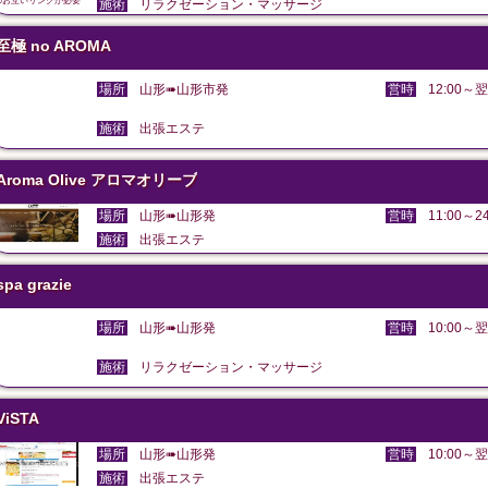
のお互いリンクが必要
施術
リラクゼーション・マッサージ
至極 no AROMA
場所
山形➠山形市発
営時
12:00～翌
施術
出張エステ
Aroma Olive アロマオリーブ
場所
山形➠山形発
営時
11:00～24
施術
出張エステ
spa grazie
場所
山形➠山形発
営時
10:00～翌
施術
リラクゼーション・マッサージ
ViSTA
場所
山形➠山形発
営時
10:00～翌
施術
出張エステ