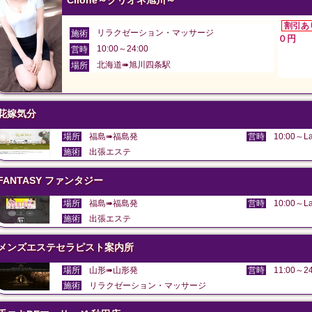
Clione～クリオネ旭川～
割引あ
リラクゼーション・マッサージ
施術
０円
10:00～24:00
営時
北海道➠旭川四条駅
場所
花嫁気分
場所
福島➠福島発
営時
10:00～La
施術
出張エステ
FANTASY ファンタジー
場所
福島➠福島発
営時
10:00～La
施術
出張エステ
メンズエステセラピスト案内所
場所
山形➠山形発
営時
11:00～24
施術
リラクゼーション・マッサージ