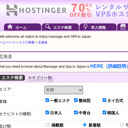
ホーム
エステ検索
求人情報
We welcome all nation to enjoy massage and SPA in Japan
ームページ
>
エステ検索
>
北海道
HERE（詳細説明
at you need to know about Massage and Spa in Japan is
エステ検索
カテゴリー別
エリア:
一般エステ
整体院
タイ古式
業種:
日本人
中香台
韓国人
セラピストの種類:
掲載順
新着順
並び順: