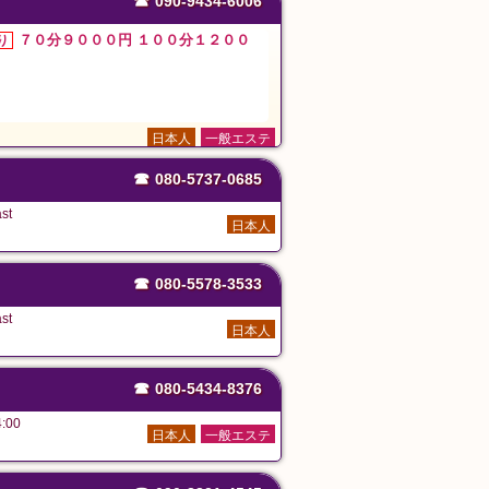
☎
090-9434-6006
７０分９０００円 １００分１２００
り
日本人
一般エステ
☎
080-5737-0685
st
日本人
☎
080-5578-3533
st
日本人
☎
080-5434-8376
:00
日本人
一般エステ