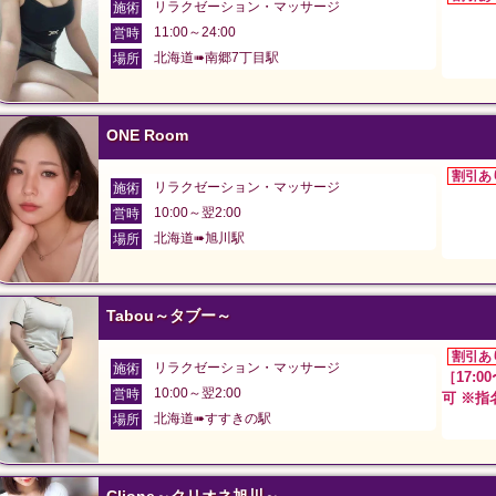
リラクゼーション・マッサージ
施術
11:00～24:00
営時
北海道➠南郷7丁目駅
場所
ONE Room
割引あ
リラクゼーション・マッサージ
施術
10:00～翌2:00
営時
北海道➠旭川駅
場所
Tabou～タブー～
割引あ
リラクゼーション・マッサージ
施術
［17:
10:00～翌2:00
営時
可 ※指
北海道➠すすきの駅
場所