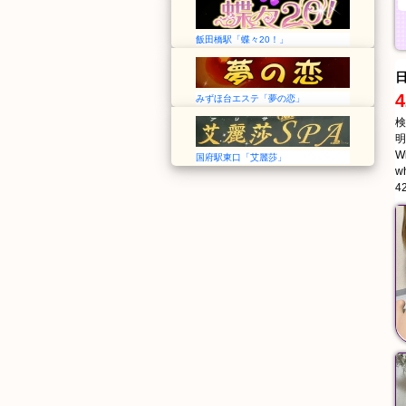
飯田橋駅「蝶々20！」
4
みずほ台エステ「夢の恋」
検
明
Wi
国府駅東口「艾麗莎」
wh
42