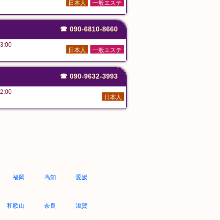
日本人
一般エステ
☎
090-6810-8660
3:00
日本人
一般エステ
☎
090-9632-3993
2:00
日本人
福岡
高知
愛媛
和歌山
奈良
滋賀