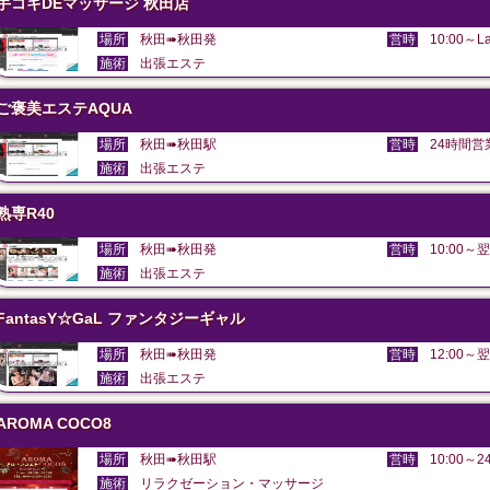
手コキDEマッサージ 秋田店
場所
秋田➠秋田発
営時
10:00～La
施術
出張エステ
ご褒美エステAQUA
場所
秋田➠秋田駅
営時
24時間営
施術
出張エステ
熟専R40
場所
秋田➠秋田発
営時
10:00～翌
施術
出張エステ
FantasY☆GaL ファンタジーギャル
場所
秋田➠秋田発
営時
12:00～翌
施術
出張エステ
AROMA COCO8
場所
秋田➠秋田駅
営時
10:00～24
施術
リラクゼーション・マッサージ