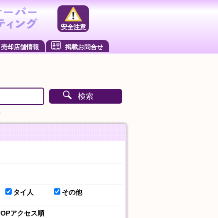
安全注意
売却店舗情報
掲載お問合せ
検索
）
タイ人
その他
TOPアクセス順