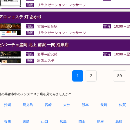
施術
リラクゼーション・マッサージ
アロマエステ 灯 あかり
場所
宮城➠仙台駅
営時
10:00～翌
施術
リラクゼーション・マッサージ
ビバーチェ盛岡 北上 前沢 一関 沿岸店
場所
岩手➠前沢発
営時
10:00～翌
施術
出張エステ
1
2
...
89
他の県都市中のメンズエステ店を見てみませんか？
沖縄
鹿児島
宮崎
大分
熊本
長崎
佐賀
香川
徳島
山口
広島
岡山
島根
鳥取