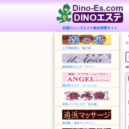
全国のメンズエステ総合検索サイト
ホ
上大岡駅西口「森の泉」
新御徒町エステ「アリア」
Wh
諏訪町エステ「エンジェル」
草加メンズエステ「安心館」
追浜駅「追浜マッサージ」