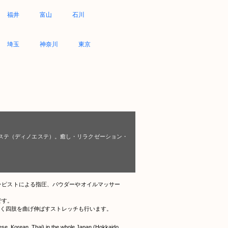
福井
富山
石川
埼玉
神奈川
東京
エステ（ディノエステ）。癒し・リラクゼーション・
ラピストによる指圧、パウダーやオイルマッサー
です。
く四肢を曲げ伸ばすストレッチも行います。
nese, Korean, Thai) in the whole Japan (Hokkaido,