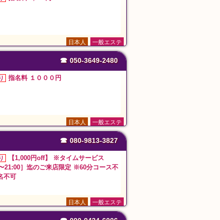
日本人
一般エステ
☎
050-3649-2480
指名料 １０００円
り
日本人
一般エステ
☎
080-9813-3827
【1,000円off】 ※タイムサービス
り
00〜21:00］迄のご来店限定 ※60分コース不
名不可
日本人
一般エステ