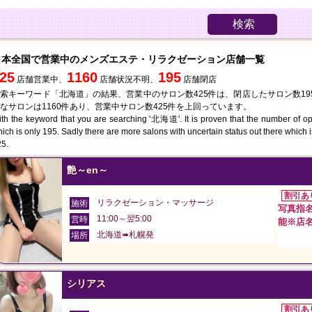
検索
日本全国で営業中のメンズエステ・リラクゼーション店舗一覧
25
1160
195
店舗営業中、
店舗状況不明、
店舗閉店
索キーワード「北海道」の結果、営業中のサロン数425件は、閉店したサロン数19
なサロンは1160件あり、営業中サロン数425件を上回っています。
th the keyword that you are searching '北海道'. It is proven that the number of op
ich is only 195. Sadly there are more salons with uncertain status out there which
5.
艶～en～
割引あ
リラクゼーション・マッサージ
施術
写真指名 
11:00～翌5:00
営時
能※店
北海道➠札幌発
場所
シリアス
割引あ