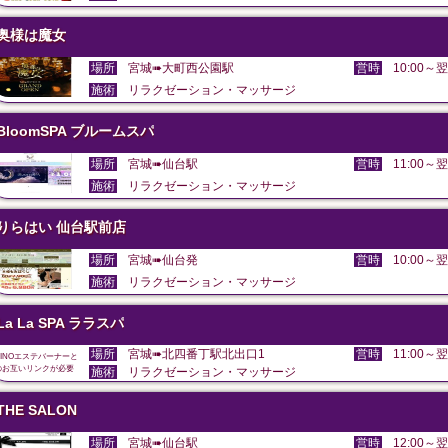
奥様は魔女
場所
宮城➠大町西公園駅
営時
10:00～翌
施術
リラクゼーション・マッサージ
BloomSPA ブルームスパ
場所
宮城➠仙台駅
営時
11:00～翌
施術
リラクゼーション・マッサージ
りらはい 仙台駅前店
場所
宮城➠仙台発
営時
10:00～翌
施術
リラクゼーション・マッサージ
La La SPA ララスパ
場所
宮城➠北四番丁駅北出口1
営時
11:00～翌
DINOエステバーナーと
のお互いリンクが必要
施術
リラクゼーション・マッサージ
THE SALON
場所
宮城➠仙台駅
営時
12:00～翌