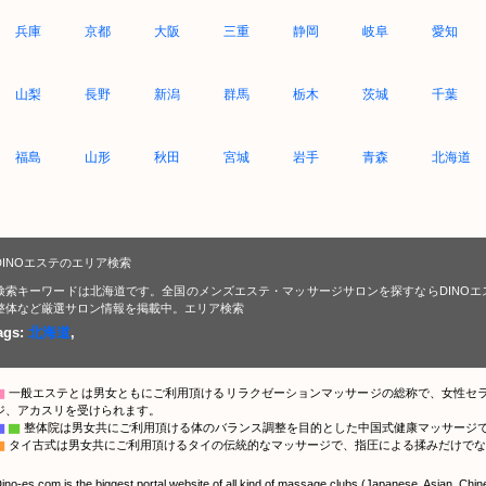
兵庫
京都
大阪
三重
静岡
岐阜
愛知
山梨
長野
新潟
群馬
栃木
茨城
千葉
福島
山形
秋田
宮城
岩手
青森
北海道
DINOエステのエリア検索
検索キーワードは北海道です。全国のメンズエステ・マッサージサロンを探すならDINO
整体など厳選サロン情報を掲載中。エリア検索
ags:
北海道
,
▇
一般エステとは男女ともにご利用頂けるリラクゼーションマッサージの総称で、女性セ
ジ、アカスリを受けられます。
▇
▇
整体院は男女共にご利用頂ける体のバランス調整を目的とした中国式健康マッサージ
▇
タイ古式は男女共にご利用頂けるタイの伝統的なマッサージで、指圧による揉みだけでな
ino-es.com is the biggest portal website of all kind of massage clubs (Japanese, Asian, Chi