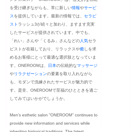
を受け継ぎながらも、常に新しい
情報
や
サービ
ス
を提供しています。最新の情報では、
セラピ
スト
ラッシュ3が続々と加わり、ますます充実
したサービスが提供されています。中でも、
「れい」さんや「くるみ」さんなどの
人気
セラ
ピストが在籍しており、リラックスや
癒
しを求
めるお客様にとって最適な選択肢となっていま
す。ONEROOMは、
日本
の伝統的な
マッサージ
や
リラクゼーション
の要素を取り入れながら
も、モダンで洗練されたサービスが魅力的で
す。是非、ONEROOMで至福のひとときを過ご
してみてはいかがでしょうか。
Men's esthetic salon "ONEROOM" continues to 
provide new information and services while 
inheriting historical traditions. The latest 