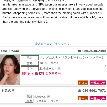
10件あり、営業中サロン数9件を上回っています。
In this area, massage and SPA salon businesses are still very good, people
are still enjoying the service and willing to pay for it, as you can see the
number of opening salons is 9, more than the closing salon with number of 7.
Sadly there are more salons with uncertain status out there which is 10, more
than the opening salons which is 9.
諏訪町エステ「エンジェル」
ONE Room
☎
050-3649-2480
メンズエステ・リラクゼーション・マッサージ
施術
10:00～翌2:00
営時
北海道➠旭川駅
場所
指名料 １０００円
割引あり
日本人
一般エステ
もみのき
☎
080-6061-7071
場所
北海道➠旭川駅
日本人
一般エステ
施術
メンズエステ・リラクゼー..