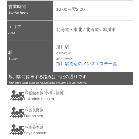
営業時間
10:00～翌2:00
Service Hours
エリア
北海道・東北 / 北海道 / 旭川市
Area
旭川駅
駅
Asahikawa
Station
あさひかわ
旭川駅周辺のメンズエステ一覧
旭川駅に停車する路線は下記の通りです
The lines that stop at Asahikawa station are as follows:
🚂
はこだてほんせん
JR函館本線(小樽～旭川)
Hakodate honsen
🚂
ふらのせん
JR富良野線
Furano sen
🚂
そうやほんせん
JR宗谷本線
Soya honsen