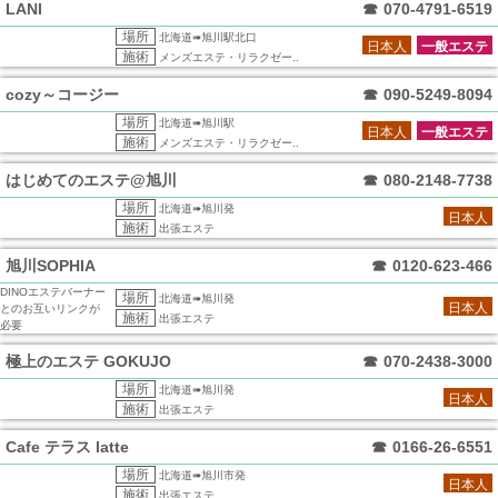
LANI
☎
070-4791-6519
場所
北海道➠旭川駅北口
日本人
一般エステ
施術
メンズエステ・リラクゼー..
cozy～コージー
☎
090-5249-8094
場所
北海道➠旭川駅
日本人
一般エステ
施術
メンズエステ・リラクゼー..
はじめてのエステ@旭川
☎
080-2148-7738
場所
北海道➠旭川発
日本人
施術
出張エステ
旭川SOPHIA
☎
0120-623-466
DINOエステバーナー
場所
北海道➠旭川発
日本人
とのお互いリンクが
施術
出張エステ
必要
極上のエステ GOKUJO
☎
070-2438-3000
場所
北海道➠旭川発
日本人
施術
出張エステ
Cafe テラス latte
☎
0166-26-6551
場所
北海道➠旭川市発
日本人
施術
出張エステ