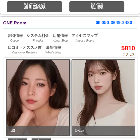
あさひかわよじょう
あさひかわ
旭川四条駅
旭川駅
☎
050-3649-2480
ONE Room
割引情報
システム料金
店舗情報
アクセスマップ
Coupon
Pricelist
About Shop
Access Route
5810
口コミ・オススメ度
最新情報
Customer Reviews
What's New
アクセス
しほ
ひなた