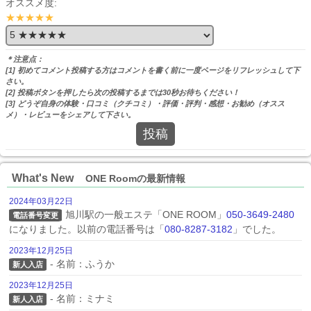
オススメ度:
★★★★★
＊注意点：
[1] 初めてコメント投稿する方はコメントを書く前に一度ページをリフレッシュして下
さい。
[2] 投稿ボタンを押したら次の投稿するまでは30秒お待ちください！
[3] どうぞ自身の体験・口コミ（クチコミ）・評価・評判・感想・お勧め（オスス
メ）・レビューをシェアして下さい。
投稿
What's New
ONE Roomの最新情報
2024年03月22日
旭川駅の一般エステ「ONE ROOM」
050-3649-2480
電話番号変更
になりました。以前の電話番号は「
080-8287-3182
」でした。
2023年12月25日
- 名前：ふうか
新人入店
2023年12月25日
- 名前：ミナミ
新人入店