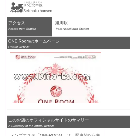
🚂
せきほくほんせん
JR石北本線
Sekihoku honsen
アクセス
旭川駅
Access from Station
 from Asahikawa Station
ONE Roomのホームページ
Official Website
このお店のオフィシャルサイトのサマリー
A Summary of the official website
メンズエステ「ONEROOM」は、歴史的な伝統