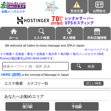
安全注意
お問合せ
全国メンズエステ
ホーム
エステ検索
求人情報
売却店舗情報
We welcome all nation to enjoy massage and SPA in Japan
ホームページ
>
エ
ステ検索
>
北海道・東北
>
北海道
>
旭川市
>
旭川駅
>
旭川メンズエステ-ONE
Roomの電話番号は050-3649-2480です。
検索
HERE (説明)
is the concept of Massage in Japan
エステ検索
カテゴリー別
詳しい検索
あなたへお勧めエリア
すみかわ
ていね
澄川駅
手稲駅