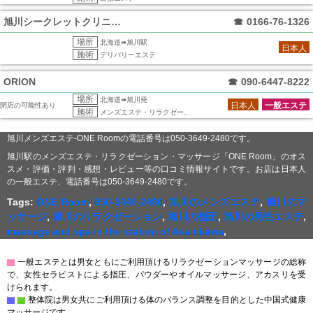
旭川シークレットクリニック
☎
0166-76-1326
場所
北海道➠旭川駅
日本人
施術
デリバリーエステ
ORION
☎
090-6447-8222
場所
北海道➠旭川発
日本人
一般エステ
閉店の可能性あり
施術
メンズエステ・リラクゼー..
旭川メンズエステ-ONE Roomの電話番号は050-3649-2480です。
旭川駅のメンズエステ・リラクゼーション・マッサージ「ONE Room」のオス
スメ・評価・評判・感想・レビュー等の口コミ情報サイトです。お店は日本人
の一般エステ、電話番号は050-3649-2480です。
Tags:
ONE Room
,
050-3649-2480
,
旭川のメンズエステ
,
旭川のマ
ッサージ
,
旭川のリラクゼーション
,
旭川の指圧
,
旭川の男性エステ
,
massage and spa in the station of Asahikawa
,
▇
一般エステとは男女ともにご利用頂けるリラクゼーションマッサージの総称
で、女性セラピストによる指圧、パウダーやオイルマッサージ、アカスリを受
けられます。
▇
▇
整体院は男女共にご利用頂ける体のバランス調整を目的とした中国式健康
マッサージです。