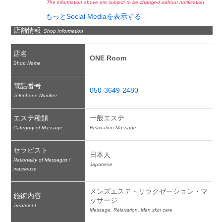
The information above are subject to be changed without notification.
もっとSocial Mediaを表示する
店舗情報
Shop Information
店名
ONE Room
Shop Name
電話番号
050-3649-2480
Telephone Number
エステ種類
一般エステ
Category of Massage
Relaxation Massage
セラピスト
日本人
Nationality of Massagist /
Japanese
masseuse
メンズエステ・リラクゼーション・マ
施術内容
ッサージ
Treatment
Massage, Relaxation, Man skin care