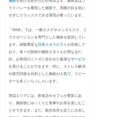
施術
を受ける前から心が和みます。施術室はプ
ライバシーを重視した
個室
で、周囲の目を気に
せずにリラックスできる環境が整っています。

「NINE」では、一般エステやメンズエステ、リ
ラクゼーションを専門とした施術を提供してい
ます。経験豊富な
日本
人
セラピスト
が在籍して
おり、各々の技術や施術スタイルが異なるた
め、お客様のニーズに合わせた最適な
サービス
を受けることができます。特に、ストレス解消
や疲労回復を目的とした施術が
人気
で、リピー
ターも多くいらっしゃいます。

周辺エリアには、飲食店やカフェが豊富にあ
り、施術後にゆっくりと食事やお茶を楽しむこ
とができます。また、観光名所も近くに点在し