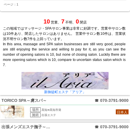
ページ：1
10
7
0
営業、
不明、
閉店
この地域ではマッサージ・SPAサロン事業は非常に好調です。営業中サロン数
は10件あり、閉店したサロンはありません。 営業中サロン数10件は、営業状
況不明サロン数7件を上回っています。
In this area, massage and SPA salon businesses are still very good, people
are still enjoying the service and willing to pay for it, as you can see the
number of opening salons is 10, but none of closing salon. Luckily there are
more opening salons which is 10, compare to uncertain status salon which is
7.
新御徒町エステ「アリア」
TORICO SPA～虜スパ～
☎
070-3791-9000
場所
高知➠高知市発
日本人
施術
出張エステ
出張メンズエステ撫子～なでしこ
☎
070-3791-9000