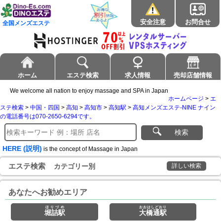
安全注意
お問合せ
全国メンズエステ
ホーム
エステ検索
求人情報
売却店舗情報
We welcome all nation to enjoy massage and SPA in Japan
ホームページ
>
エ
ステ検索
>
中国・四国
>
高知
>
高知市
>
高知駅
>
高知メンズエステ-NINE ナイン
の電話番号は070-2650-6294です。
検索
HERE (説明)
is the concept of Massage in Japan
エステ検索
カテゴリー別
詳しい検索
あなたへお勧めエリア
ほりづめ
おおはしどおり
堀詰駅
大橋通駅