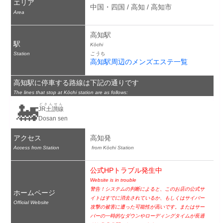
エリア
中国・四国 / 高知 / 高知市
Area
高知駅
駅
Kōchi
Station
こうち
高知駅周辺のメンズエステ一覧
高知駅に停車する路線は下記の通りです
The lines that stop at Kōchi station are as follows:
🚂
どさんせん
JR土讃線
Dosan sen
アクセス
高知発
Access from Station
 from Kōchi Station
公式HPトラブル発生中
Website is in trouble
警告！システムの判断によると、このお店の公式サ
ホームページ
イトはすでに消去されているか、もしくはサイバー
Official Website
攻撃の被害に遭った可能性が高いです。またはサー
バーの一時的なダウンやローディングタイムが長過