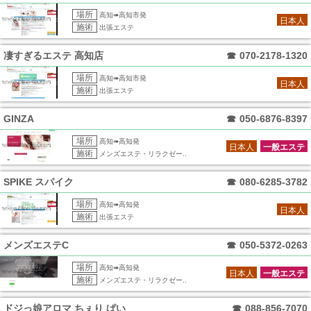
場所
高知➠高知市発
日本人
施術
出張エステ
凄すぎるエステ 高知店
☎
070-2178-1320
場所
高知➠高知市発
日本人
施術
出張エステ
GINZA
☎
050-6876-8397
場所
高知➠高知発
日本人
一般エステ
施術
メンズエステ・リラクゼー..
SPIKE スパイク
☎
080-6285-3782
場所
高知➠高知発
日本人
施術
出張エステ
メンズエステC
☎
050-5372-0263
場所
高知➠高知発
日本人
一般エステ
施術
メンズエステ・リラクゼー..
ドジっ娘アロマ ちぇり ぱい
☎
088-856-7070