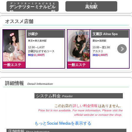
デンテツターミナルビルまえ
こうち
デンテツターミナルビル
高知駅
前駅
オススメ店舗
沙羅沙
艾麗莎 Alisa Spa
東京➠東久留米駅
愛知➠国府駅
12:00～LAST
13:00～翌1:00
沙羅沙おすすめコース
アカスリ
90分
11,000円
30分
4,000円
一般エステ
一般エステ
詳細情報
Detail Information
システム料金
Pricelist
このお店の
詳しい料金情報
はありません。
Price list is not available. For more information, Please visit the
official website or contact the shop.
もっとSocial Mediaを表示する
店舗情報
Shop Information