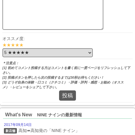
オススメ度:
★★★★★
＊注意点：
[1] 初めてコメント投稿する方はコメントを書く前に一度ページをリフレッシュして下
さい。
[2] 投稿ボタンを押したら次の投稿するまでは30秒お待ちください！
[3] どうぞ自身の体験・口コミ（クチコミ）・評価・評判・感想・お勧め（オスス
メ）・レビューをシェアして下さい。
投稿
What's New
NINE ナインの最新情報
2017年09月14日
高知➠高知発の「NINE ナイン」
新店舗