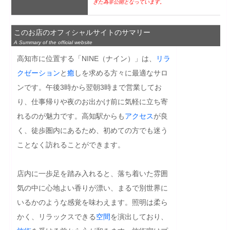
ぎた為非公開となっています。
このお店のオフィシャルサイトのサマリー
A Summary of the official website
高知市に位置する「NINE（ナイン）」は、
リラ
クゼーション
と
癒
しを求める方々に最適なサロ
ンです。午後3時から翌朝3時まで営業してお
り、仕事帰りや夜のお出かけ前に気軽に立ち寄
れるのが魅力です。高知駅からも
アクセス
が良
く、徒歩圏内にあるため、初めての方でも迷う
ことなく訪れることができます。

店内に一歩足を踏み入れると、落ち着いた雰囲
気の中に心地よい香りが漂い、まるで別世界に
いるかのような感覚を味わえます。照明は柔ら
かく、リラックスできる
空間
を演出しており、