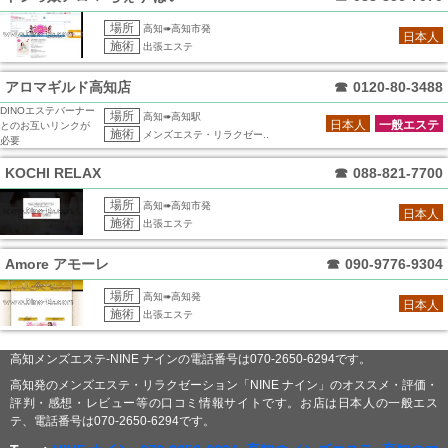
場所
高知➠高知市発
日本人
施術
出張エステ
アロマギルド高知店
☎
0120-80-3488
DINOエステバーナー
場所
高知➠高知駅
日本人
一般エステ
とのお互いリンクが
施術
メンズエステ・リラクゼー..
必要
KOCHI RELAX
☎
088-821-7700
場所
高知➠高知市発
日本人
施術
出張エステ
Amore アモーレ
☎
090-9776-9304
場所
高知➠高知発
日本人
施術
出張エステ
高知メンズエステ-NINE ナインの電話番号は070-2650-6294です。
高知発のメンズエステ・リラクゼーション「NINE ナイン」のオススメ・評価・
評判・感想・レビュー等の口コミ情報サイトです。お店は日本人の一般エス
テ、電話番号は070-2650-6294です。