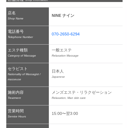
店名
NINE ナイン
Shop Name
電話番号
070-2650-6294
Telephone Number
エステ種類
一般エステ
Category of Massage
Relaxation Massage
セラピスト
日本人
Nationality of Massagist /
Japanese
masseuse
施術内容
メンズエステ・リラクゼーション
Treatment
Relaxation, Man skin care
営業時間
15:00〜翌3:00
Service Hours