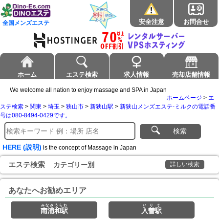
安全注意
お問合せ
全国メンズエステ
ホーム
エステ検索
求人情報
売却店舗情報
We welcome all nation to enjoy massage and SPA in Japan
ホームページ
>
エ
ステ検索
>
関東
>
埼玉
>
狭山市
>
新狭山駅
>
新狭山メンズエステ-ミルクの電話番
号は080-8494-0429です。
検索
HERE (説明)
is the concept of Massage in Japan
エステ検索
カテゴリー別
詳しい検索
あなたへお勧めエリア
みなみうらわ
いりそ
南浦和駅
入曽駅