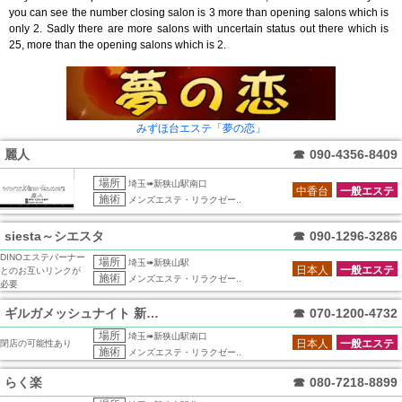
you can see the number closing salon is 3 more than opening salons which is
only 2. Sadly there are more salons with uncertain status out there which is
25, more than the opening salons which is 2.
みずほ台エステ「夢の恋」
麗人
☎
090-4356-8409
場所
埼玉➠新狭山駅南口
中香台
一般エステ
施術
メンズエステ・リラクゼー..
siesta～シエスタ
☎
090-1296-3286
DINOエステバーナー
場所
埼玉➠新狭山駅
日本人
一般エステ
とのお互いリンクが
施術
メンズエステ・リラクゼー..
必要
ギルガメッシュナイト 新狭山駅前ルーム
☎
070-1200-4732
場所
埼玉➠新狭山駅南口
日本人
一般エステ
閉店の可能性あり
施術
メンズエステ・リラクゼー..
らく楽
☎
080-7218-8899