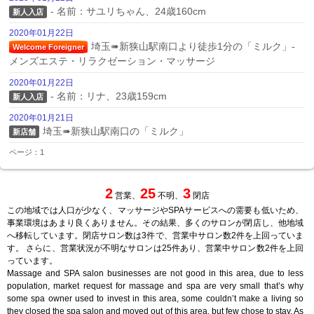
- 名前：サユリちゃん、24歳160cm
新人入店
2020年01月22日
埼玉➠新狭山駅南口より徒歩1分の「ミルク」- 
Welcome Foreigner
メンズエステ・リラクゼーション・マッサージ
2020年01月22日
- 名前：リナ、23歳159cm
新人入店
2020年01月21日
埼玉➠新狭山駅南口の「ミルク」
新店舗
ページ：1
2
25
3
営業、
不明、
閉店
この地域では人口が少なく、マッサージやSPAサービスへの需要も低いため、
事業環境はあまり良くありません。その結果、多くのサロンが閉店し、他地域
へ移転しています。閉店サロン数は3件で、営業中サロン数2件を上回っていま
す。 さらに、営業状況が不明なサロンは25件あり、営業中サロン数2件を上回
っています。
Massage and SPA salon businesses are not good in this area, due to less
population, market request for massage and spa are very small that’s why
some spa owner used to invest in this area, some couldn’t make a living so
they closed the spa salon and moved out of this area, but few chose to stay. As