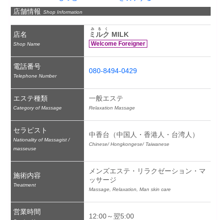
店舗情報
Shop Information
みるく
店名
ミルク
 MILK
Welcome Foreigner
Shop Name
電話番号
080-8494-0429
Telephone Number
エステ種類
一般エステ
Category of Massage
Relaxation Massage
セラピスト
中香台（中国人・香港人・台湾人）
Nationality of Massagist /
Chinese/ Hongkongese/ Taiwanese
masseuse
メンズエステ・リラクゼーション・マ
施術内容
ッサージ
Treatment
Massage, Relaxation, Man skin care
営業時間
12:00～翌5:00