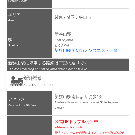
Service Hours
エリア
関東 / 埼玉 / 狭山市
Area
新狭山駅
駅
Shin-Sayama
Station
しんさやま
新狭山駅周辺のメンズエステ一覧
新狭山駅に停車する路線は下記の通りです
The lines that stop at Shin-Sayama station are as follows:
🚂
せいぶしんじゅくせん
西武新宿線
Seibu shinjuku sen
新狭山駅南口より徒歩1分
アクセス
1 minute from south exit gate of Shin-Sayama 
Access from Station
Station
公式HPトラブル発生中
Website is in trouble
警告！システムの判断によると、このお店の公式サ