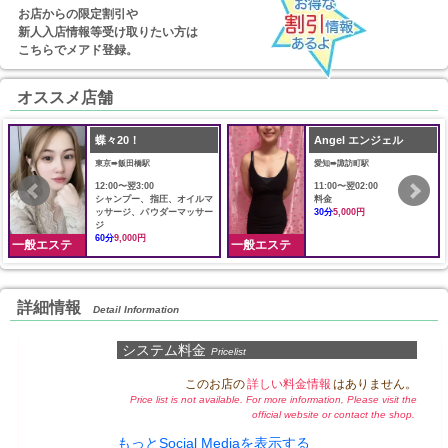
お店からの限定割引や
新人入店情報等受け取りたい方は
こちらでメアド登録。
オススメ店舗
蝶々20！
Angel エンジェル
東京➠飯田橋駅
愛知➠諏訪町駅
12:00〜翌3:00
11:00〜翌02:00
シャンプー、指圧、オイルマ
料金
ッサージ、パウダーマッサー
30分
5,000円
ジ
60分
9,000円
一般エステ
一般エステ
詳細情報
Detail Information
システム料金
Pricelist
このお店の
詳しい料金情報
はありません。
Price list is not available. For more information, Please visit the
official website or contact the shop.
もっとSocial Mediaを表示する