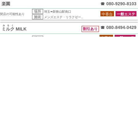
楽園
☎
080-9290-8103
場所
埼玉➠新狭山駅南口
中香台
一般エステ
閉店の可能性あり
施術
メンズエステ・リラクゼー..
みるく
☎
080-8494-0429
ミルク
MILK
割引あり
中香台
一般エステ
場所
埼玉➠新狭山駅南口より徒..
閉店の可能性あり
施術
メンズエステ・リラクゼー..
Welcome Foreigner
愛 LOVE
☎
070-2645-3034
場所
埼玉➠新狭山駅南口
中香台
一般エステ
閉店の可能性あり
施術
メンズエステ・リラクゼー..
花香
☎
070-3192-6689
場所
埼玉➠新狭山駅南口
中香台
一般エステ
閉店の可能性あり
施術
メンズエステ・リラクゼー..
バージンオイル
☎
080-6773-8294
場所
埼玉➠新狭山駅南口
日本人
一般エステ
閉店の可能性あり
施術
メンズエステ・リラクゼー..
恋姫
☎
080-7796-7379
場所
埼玉➠新狭山駅南口
中香台
一般エステ
閉店の可能性あり