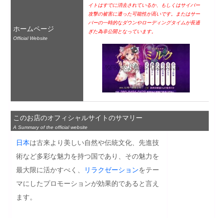
イトはすでに消去されているか、もしくはサイバー
攻撃の被害に遭った可能性が高いです。またはサー
バーの一時的なダウンやローディングタイムが長過
ホームページ
ぎた為非公開となっています。
Official Website
このお店のオフィシャルサイトのサマリー
A Summary of the official website
日本
は古来より美しい自然や伝統文化、先進技
術など多彩な魅力を持つ国であり、その魅力を
最大限に活かすべく、
リラクゼーション
をテー
マにしたプロモーションが効果的であると言え
ます。
