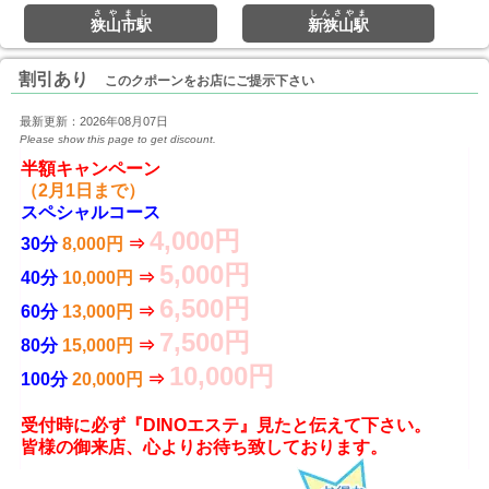
さやまし
しんさやま
狭山市駅
新狭山駅
割引あり
このクポーンをお店にご提示下さい
最新更新：2026年08月07日
Please show this page to get discount.
（2月1日まで）
スペシャルコース
4,000円
30分
8,000円
 ⇒ 
5,000円
40分
10,000円
 ⇒ 
6,500円
60分
13,000円
 ⇒ 
7,500円
80分
15,000円
 ⇒ 
10,000円
100分
20,000円
 ⇒ 
受付時に必ず『DINOエステ』見たと伝えて下さい。