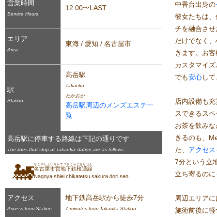
営業時間
中香台出身の
12:00〜LAST
Service Hours
彼女たちは、
チを融合させ
エリア
だけでなく、
東海 / 愛知 / 名古屋市
Area
きます。お客
カスタマイズ
高岳駅
でも
安心
して
Takaoka
駅
たかおか
店内設備も充
Station
高岳駅周辺のメンズエステ一
スできるスペ
覧
お茶を飲みな
きるのも、Me
高岳駅に停車する路線は下記の通りです
た、
アクセス
The lines that stop at Takaoka station are as follows:
7分という立
🚂
なごやしえいちかてつさくらどおりせん
名古屋市営地下鉄桜通線
立ち寄るのに
Nagoya shiei chikatetsu sakura dori sen
アクセス
地下鉄高岳駅から徒歩7分
周辺エリアに
Access from Station
7 minutes from Takaoka Station
施術前後に軽