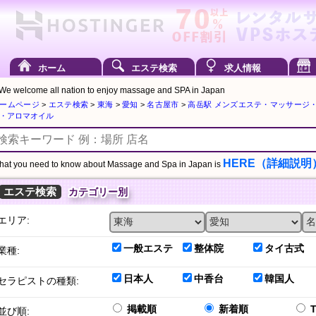
ホーム
エステ検索
求人情報
We welcome all nation to enjoy massage and SPA in Japan
ームページ
>
エステ検索
>
東海
>
愛知
>
名古屋市
>
高岳駅 メンズエステ・マッサージ
・アロマオイル
HERE（詳細説明
at you need to know about Massage and Spa in Japan is
エステ検索
カテゴリー別
エリア:
一般エステ
整体院
タイ古式
業種:
日本人
中香台
韓国人
セラピストの種類:
掲載順
新着順
並び順: