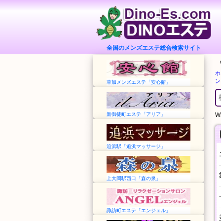
全国のメンズエステ総合検索サイト
ホ
ン
草加メンズエステ「安心館」
新御徒町エステ「アリア」
Wh
追浜駅「追浜マッサージ」
上大岡駅西口「森の泉」
諏訪町エステ「エンジェル」