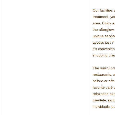
Our facilities
treatment, yo
area. Enjoy a
the afterglow 
unique service
access just 7
it's convenient
shopping brea
The surroundin
restaurants, a
before or after
favorite café 
relaxation exp
clientele, inc
individuals lo