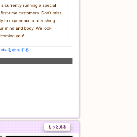
 is currently running a special 
first-time customers. Don’t miss 
ty to experience a refreshing 
ur mind and body. We look 
lcoming you!
Mediaを表示する
もっと見る