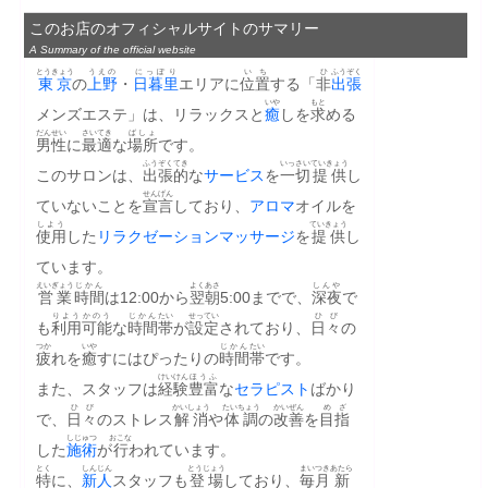
このお店のオフィシャルサイトのサマリー
A Summary of the official website
とうきょう
うえの
にっぽり
いち
ひ
ふうぞく
東京
の
上野
・
日暮里
エリアに
位置
する「
非
出張
いや
もと
メンズエステ」は、リラックスと
癒
しを
求
める
だんせい
さいてき
ばしょ
男性
に
最適
な
場所
です。
ふうぞく
てき
いっさい
ていきょう
このサロンは、
出張
的
な
サービス
を
一切
提供
し
せんげん
ていないことを
宣言
しており、
アロマ
オイルを
しよう
ていきょう
使用
した
リラクゼーション
マッサージ
を
提供
し
ています。
えいぎょう
じかん
よくあさ
しんや
営業
時間
は12:00から
翌朝
5:00までで、
深夜
で
りよう
かのう
じかん
たい
せってい
ひび
も
利用
可能
な
時間
帯
が
設定
されており、
日々
の
つか
いや
じかん
たい
疲
れを
癒
すにはぴったりの
時間
帯
です。
けいけん
ほうふ
また、スタッフは
経験
豊富
な
セラピスト
ばかり
ひび
かいしょう
たいちょう
かいぜん
めざ
で、
日々
のストレス
解消
や
体調
の
改善
を
目指
しじゅつ
おこな
した
施術
が
行
われています。
とく
しんじん
とうじょう
まいつき
あたら
特
に、
新人
スタッフも
登場
しており、
毎月
新