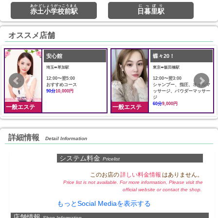
あかどしょうがっこうまえ
にっぽり
赤土小学校前駅
日暮里駅
オススメ店舗
安心館
蝶々20！
埼玉➠草加駅
東京➠飯田橋駅
12:00〜翌5:00
12:00〜翌3:00
おすすめコース
シャンプー、指圧、オイルマ
90分
10,000円
ッサージ、パウダーマッサー
ジ
60分
9,000円
一般エステ
一般エステ
詳細情報
Detail Information
システム料金
Pricelist
このお店の
詳しい料金情報
はありません。
Price list is not available. For more information, Please visit the
official website or contact the shop.
もっとSocial Mediaを表示する
店舗情報
Shop Information