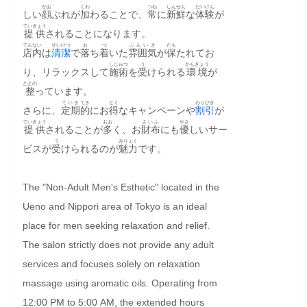
かお
くわ
つね
しんせん
たいけん
しい
顔
ぶれが
加
わることで、
常
に
新鮮
な
体験
が
ていきょう
提供
されることになります。
てんない
せいけつ
お
つ
ふんいき
たも
店内
は
清潔
で
落
ち
着
いた
雰囲気
が
保
たれてお
しじゅつ
う
かんきょう
り、リラックスして
施術
を
受
けられる
環境
が
ととの
整
っています。
ていき
てき
とく
わりびき
さらに、
定期
的
にお
得
なキャンペーンや
割引
が
ていきょう
おお
さいふ
やさ
提供
されることが
多
く、お
財布
にも
優
しいサー
う
みりょく
ビスが
受
けられるのが
魅力
です。
The "Non-Adult Men's Esthetic" located in the 
Ueno and Nippori area of Tokyo is an ideal 
place for men seeking relaxation and relief. 
The salon strictly does not provide any adult 
services and focuses solely on relaxation 
massage using aromatic oils. Operating from 
12:00 PM to 5:00 AM, the extended hours 