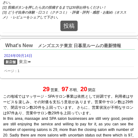
さい。
[2] 投稿ボタンを押したら次の投稿するまでは30秒お待ちください！
[3] どうぞ自身の体験・口コミ（クチコミ）・評価・評判・感想・お勧め（オスス
メ）・レビューをシェアして下さい。
投稿
What's New
メンズエステ東京 日暮里ルームの最新情報
2024年09月14日
東京➠
新店舗
ページ：1
29
97
20
営業、
不明、
閉店
この地域ではマッサージ・SPAサロン事業は依然として好調です。利用者はサ
ービスを楽しみ、その対価を支払う意欲があります。営業中サロン数は29件
で、閉店サロン数20件を上回っています。 さらに、営業状況が不明なサロン
は97件あり、営業中サロン数29件を上回っています。
In this area, massage and SPA salon businesses are still very good, people
are still enjoying the service and willing to pay for it, as you can see the
number of opening salons is 29, more than the closing salon with number of
20. Sadly there are more salons with uncertain status out there which is 97,