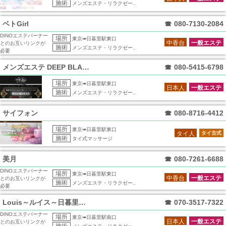
施術
メンズエステ・リラクゼー..
ベトGirl
☎
080-7130-2084
DINOエステバーナー
場所
東京➠日暮里駅東口
中香台
一般エステ
とのお互いリンクが
施術
メンズエステ・リラクゼー..
必要
メンズエステ DEEP BLACK
☎
080-5415-6798
場所
東京➠日暮里駅東口
日本人
一般エステ
施術
メンズエステ・リラクゼー..
サイフォン
☎
080-8716-4412
場所
東京➠日暮里駅東口
タイ人
タイ古式
施術
タイ式マッサージ
美月
☎
080-7261-6688
DINOエステバーナー
場所
東京➠日暮里駅東口
中香台
一般エステ
とのお互いリンクが
施術
メンズエステ・リラクゼー..
必要
Louis～ルイス～日暮里ルーム
☎
070-3517-7322
DINOエステバーナー
場所
東京➠日暮里駅南口
日本人
一般エステ
とのお互いリンクが