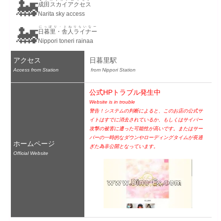
🚂
成田スカイアクセス
Narita sky access
🚂
にっぽり・とねりらいなー
日暮里・舎人ライナー
Nippori toneri rainaa
アクセス
日暮里駅
Access from Station
 from Nippori Station
公式HPトラブル発生中
Website is in trouble
警告！システムの判断によると、このお店の公式サ
イトはすでに消去されているか、もしくはサイバー
攻撃の被害に遭った可能性が高いです。またはサー
バーの一時的なダウンやローディングタイムが長過
ホームページ
ぎた為非公開となっています。
Official Website