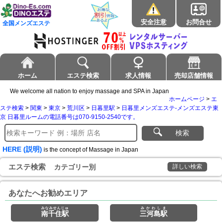
安全注意
お問合せ
全国メンズエステ
ホーム
エステ検索
求人情報
売却店舗情報
We welcome all nation to enjoy massage and SPA in Japan
ホームページ
>
エ
ステ検索
>
関東
>
東京
>
荒川区
>
日暮里駅
>
日暮里メンズエステ-メンズエステ東
京 日暮里ルームの電話番号は070-9150-2540です。
検索
HERE (説明)
is the concept of Massage in Japan
エステ検索
カテゴリー別
詳しい検索
あなたへお勧めエリア
みなみせんじゅ
みかわしま
南千住駅
三河島駅