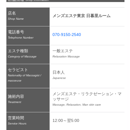
店名
メンズエステ東京 日暮里ルーム
Shop Name
電話番号
070-9150-2540
Telephone Number
エステ種類
一般エステ
Category of Massage
Relaxation Massage
セラピスト
日本人
Nationality of Massagist /
Japanese
masseuse
メンズエステ・リラクゼーション・マ
施術内容
ッサージ
Treatment
Massage, Relaxation, Man skin care
営業時間
12:00～翌5:00
Service Hours