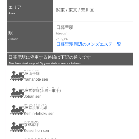
エリア
関東 / 東京 / 荒川区
Area
日暮里駅
駅
Nippori
Station
にっぽり
日暮里駅周辺のメンズエステ一覧
日暮里駅に停車する路線は下記の通りです
The lines that stop at Nippori station are as follows:
🚂
やまのてせん
JR山手線
Yamanote sen
🚂
じょうばんせん
JR常磐線(上野～取手)
Joban sen
🚂
けいひんとうほくせん
JR京浜東北線
Keihin-tohoku sen
🚂
けいせいほんせん
京成本線
Keisei hon sen
なりたすかいあくせす