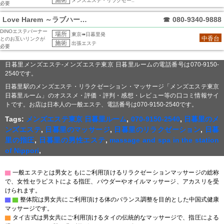
施術
メンズエステ・リラクゼー..
必要
Love Harem ～ラブハーレム～
☎
080-9340-9888
DINOエステバーナー
場所
東京➠日暮里発
中香台
とのお互いリンクが
施術
出張エステ
必要
日暮里メンズエステ-メンズエステ東京 日暮里ルームの電話番号は070-9150-
2540です。
日暮里駅のメンズエステ・リラクゼーション・マッサージ「メンズエステ東京
日暮里ルーム」のオススメ・評価・評判・感想・レビュー等の口コミ情報サイ
トです。お店は日本人の一般エステ、電話番号は070-9150-2540です。
Tags:
メンズエステ東京 日暮里ルーム
,
070-9150-2540
,
日暮里のメ
ンズエステ
,
日暮里のマッサージ
,
日暮里のリラクゼーション
,
日暮
里の指圧
,
日暮里の男性エステ
,
massage and spa in the station
of Nippori
,
▇
一般エステとは男女ともにご利用頂けるリラクゼーションマッサージの総称
で、女性セラピストによる指圧、パウダーやオイルマッサージ、アカスリを受
けられます。
▇
▇
整体院は男女共にご利用頂ける体のバランス調整を目的とした中国式健康
マッサージです。
▇
タイ古式は男女共にご利用頂けるタイの伝統的なマッサージで、指圧による