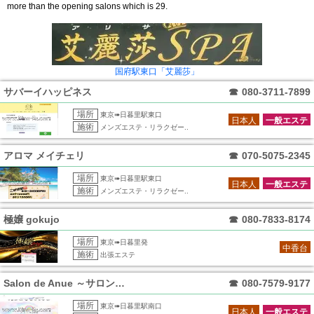
more than the opening salons which is 29.
国府駅東口「艾麗莎」
サバーイハッピネス
☎
080-3711-7899
場所
東京➠日暮里駅東口
日本人
一般エステ
施術
メンズエステ・リラクゼー..
アロマ メイチェリ
☎
070-5075-2345
場所
東京➠日暮里駅東口
日本人
一般エステ
施術
メンズエステ・リラクゼー..
極嬢 gokujo
☎
080-7833-8174
場所
東京➠日暮里発
中香台
施術
出張エステ
Salon de Anue ～サロンドア
☎
080-7579-9177
場所
東京➠日暮里駅南口
日本人
一般エステ