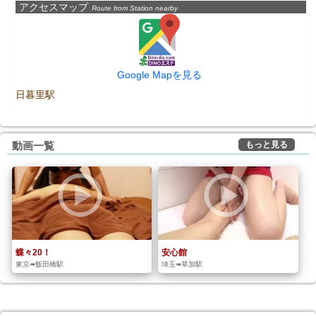
アクセスマップ
Route from Station nearby
Google Mapを見る
日暮里駅
もっと見る
動画一覧
蝶々20！
安心館
東京➠飯田橋駅
埼玉➠草加駅