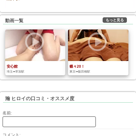
もっと見る
動画一覧
安心館
蝶々20！
埼玉➠草加駅
東京➠飯田橋駅
瀚 ヒロイの口コミ・オススメ度
名前:
コメント: