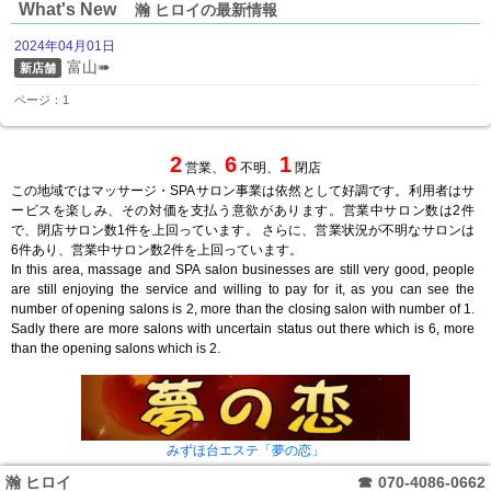
What's New
瀚 ヒロイの最新情報
2024年04月01日
富山➠
新店舗
ページ：1
2
6
1
営業、
不明、
閉店
この地域ではマッサージ・SPAサロン事業は依然として好調です。利用者はサ
ービスを楽しみ、その対価を支払う意欲があります。営業中サロン数は2件
で、閉店サロン数1件を上回っています。 さらに、営業状況が不明なサロンは
6件あり、営業中サロン数2件を上回っています。
In this area, massage and SPA salon businesses are still very good, people
are still enjoying the service and willing to pay for it, as you can see the
number of opening salons is 2, more than the closing salon with number of 1.
Sadly there are more salons with uncertain status out there which is 6, more
than the opening salons which is 2.
みずほ台エステ「夢の恋」
瀚 ヒロイ
☎
070-4086-0662