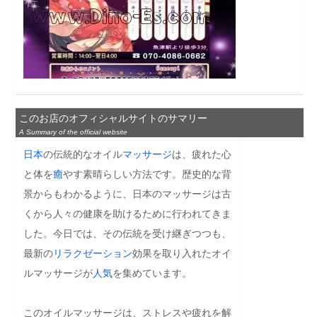
このお店のオフィシャルサイトのサマリー
A Summary of the official website
日本
の伝統的なオイル
マッサージ
は、疲れた心
と体を
癒
やす素晴らしい方法です。歴史的な背
景からもわかるように、日本のマッサージは古
くから人々の健康を助けるために行われてきま
した。今日では、その伝統を受け継ぎつつも、
最新の
リラクゼーション
効果を取り入れたオイ
ルマッサージが
人気
を集めています。

このオイルマッサージは、ストレスや疲れを解