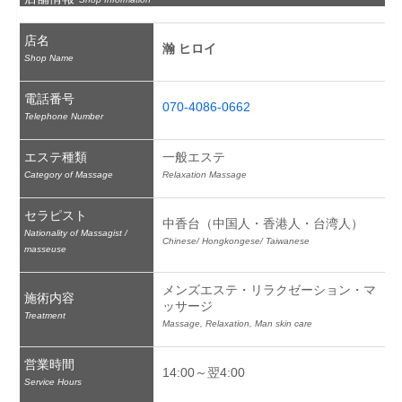
店名
瀚 ヒロイ
Shop Name
電話番号
070-4086-0662
Telephone Number
エステ種類
一般エステ
Category of Massage
Relaxation Massage
セラピスト
中香台（中国人・香港人・台湾人）
Nationality of Massagist /
Chinese/ Hongkongese/ Taiwanese
masseuse
メンズエステ・リラクゼーション・マ
施術内容
ッサージ
Treatment
Massage, Relaxation, Man skin care
営業時間
14:00～翌4:00
Service Hours