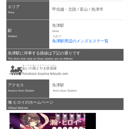
エリア
甲信越・北陸 / 富山 / 魚津市
Area
魚津駅
駅
Uozu
Station
うおづ
魚津駅周辺のメンズエステ一覧
魚津駅に停車する路線は下記の通りです
The lines that stop at Uozu station are as follows:
🚂
あいのかぜとやまてつどうせん
あいの風とやま鉄道線
Ainokaze toyama tetsudo sen
アクセス
魚津駅
Access from Station
 from Uozu Station
瀚 ヒロイのホームページ
Official Website