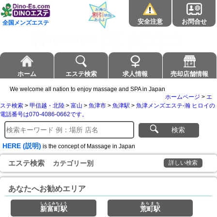
安全注意
お問合せ
全国メンズエステ
ホーム
エステ検索
求人情報
売却店舗情報
We welcome all nation to enjoy massage and SPA in Japan
ホームページ
>
エ
ステ検索
>
甲信越・北陸
>
富山
>
魚津市
>
魚津駅
>
魚津メンズエステ-瀚 ヒロイの
電話番号は070-4086-0662です。
検索
HERE (説明)
is the concept of Massage in Japan
エステ検索
カテゴリー別
詳しい検索
あなたへお勧めエリア
しんとみちょう
あらまち
新富町駅
荒町駅