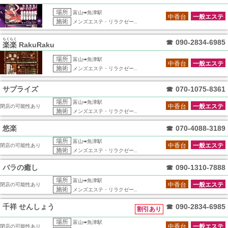
場所
富山➠魚津駅
中香台
一般エステ
施術
メンズエステ・リラクゼー..
らくらく
☎
090-2834-6985
楽楽
RakuRaku
場所
富山➠魚津駅
中香台
一般エステ
施術
メンズエステ・リラクゼー..
サプライズ
☎
070-1075-8361
場所
富山➠魚津駅
中香台
一般エステ
閉店の可能性あり
施術
メンズエステ・リラクゼー..
悠楽
☎
070-4088-3189
場所
富山➠魚津駅
中香台
一般エステ
閉店の可能性あり
施術
メンズエステ・リラクゼー..
バラの癒し
☎
090-1310-7888
場所
富山➠魚津駅
中香台
一般エステ
閉店の可能性あり
施術
メンズエステ・リラクゼー..
千祥 せんしょう
☎
090-2834-6985
割引あり
場所
富山➠魚津駅
中香台
一般エステ
閉店の可能性あり