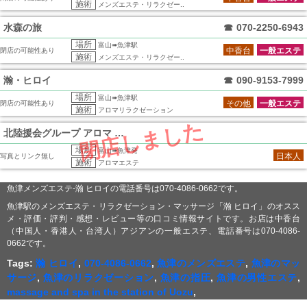
施術
メンズエステ・リラクゼー..
水森の旅
☎
070-2250-6943
場所
富山➠魚津駅
中香台
一般エステ
閉店の可能性あり
施術
メンズエステ・リラクゼー..
瀚・ヒロイ
☎
090-9153-7999
場所
富山➠魚津駅
その他
一般エステ
閉店の可能性あり
施術
アロマリラクゼーション
閉店しました
北陸援会グループ アロマ 魚津店
場所
富山➠魚津発
日本人
写真とリンク無し
施術
アロマエステ
魚津メンズエステ-瀚 ヒロイの電話番号は070-4086-0662です。
魚津駅のメンズエステ・リラクゼーション・マッサージ「瀚 ヒロイ」のオスス
メ・評価・評判・感想・レビュー等の口コミ情報サイトです。お店は中香台
（中国人・香港人・台湾人）アジアンの一般エステ、電話番号は070-4086-
0662です。
Tags:
瀚 ヒロイ
,
070-4086-0662
,
魚津のメンズエステ
,
魚津のマッ
サージ
,
魚津のリラクゼーション
,
魚津の指圧
,
魚津の男性エステ
,
massage and spa in the station of Uozu
,