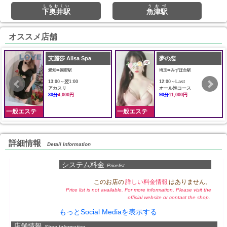
しもおくい
うおづ
下奥井駅
魚津駅
オススメ店舗
艾麗莎 Alisa Spa
夢の恋
愛知➠国府駅
埼玉➠みずほ台駅
13:00～翌1:00
12:00～Last
アカスリ
オール泡コース
30分
4,000円
90分
11,000円
一般エステ
一般エステ
詳細情報
Detail Information
システム料金
Pricelist
このお店の
詳しい料金情報
はありません。
Price list is not available. For more information, Please visit the
official website or contact the shop.
もっとSocial Mediaを表示する
店舗情報
Shop Information