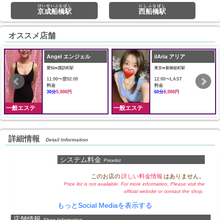
けいせいふなばし
にしふなばし
京成船橋駅
西船橋駅
オススメ店舗
Angel エンジェル
ilAria アリア
愛知➠諏訪町駅
東京➠新御徒町駅
11:00〜翌02:00
12:00〜LAST
料金
料金
30分
5,000円
60分
8,000円
一般エステ
一般エステ
詳細情報
Detail Information
システム料金
Pricelist
このお店の
詳しい料金情報
はありません。
Price list is not available. For more information, Please visit the
official website or contact the shop.
もっとSocial Mediaを表示する
店舗情報
Shop Information