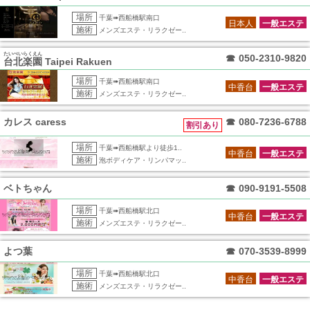
場所
千葉➠西船橋駅南口
日本人
一般エステ
施術
メンズエステ・リラクゼー..
たいぺいらくえん
☎
050-2310-9820
台北楽園
Taipei Rakuen
場所
千葉➠西船橋駅南口
中香台
一般エステ
施術
メンズエステ・リラクゼー..
カレス caress
☎
080-7236-6788
割引あり
場所
千葉➠西船橋駅より徒歩1..
中香台
一般エステ
施術
泡ボディケア・リンパマッ..
ベトちゃん
☎
090-9191-5508
場所
千葉➠西船橋駅北口
中香台
一般エステ
施術
メンズエステ・リラクゼー..
よつ葉
☎
070-3539-8999
場所
千葉➠西船橋駅北口
中香台
一般エステ
施術
メンズエステ・リラクゼー..