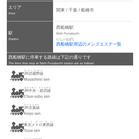
エリア
関東 / 千葉 / 船橋市
Area
西船橋駅
駅
Nishi Funabashi
Station
にしふなばし
西船橋駅周辺のメンズエステ一覧
西船橋駅に停車する路線は下記の通りです
The lines that stop at Nishi Funabashi station are as follows:
🚂
むさしのせん
JR武蔵野線
Musashino sen
🚂
ちゅうおう・そうぶせん
JR中央・総武線
Chuo-sobu sen
🚂
けいようせん
JR京葉線
Keiyo sen
🚂
とうざいせん
東京メトロ東西線
Tozai sen
とうようこうそくせん