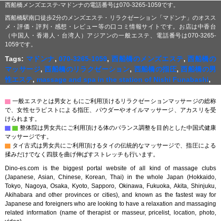
西船橋メンズエステ-マドンナの電話番号は070-3265-1059です。
西船橋駅南口徒歩2分のメンズエステ・リラクゼーション「マドンナ」のオスス
メ・評価・評判・感想・レビュー等の口コミ情報サイトです。お店は中香台
（中国人・香港人・台湾人）アジアンの一般エステ、電話番号は070-3265-
1059です。
Tags:
マドンナ
,
070-3265-1059
,
西船橋のメンズエステ
,
西船橋の
マッサージ
,
西船橋のリラクゼーション
,
西船橋の指圧
,
西船橋の男
性エステ
,
massage and spa in the station of Nishi Funabashi
,
▇
一般エステとは男女ともにご利用頂けるリラクゼーションマッサージの総称
で、女性セラピストによる指圧、パウダーやオイルマッサージ、アカスリを受
けられます。
▇
▇
整体院は男女共にご利用頂ける体のバランス調整を目的とした中国式健康
マッサージです。
▇
タイ古式は男女共にご利用頂けるタイの伝統的なマッサージで、指圧による
揉みだけでなく四肢を曲げ伸ばすストレッチも行います。
Dino-es.com is the biggest portal website of all kind of massage clubs
(Japanese, Asian, Chinese, Korean, Thai) in the whole Japan (Hokkaido,
Tokyo, Nagoya, Osaka, Kyoto, Sapporo, Okinawa, Fukuoka, Akita, Shinjuku,
Akihabara and other provinces or cities), and known as the fastest way for
Japanese and foreigners who are looking to have a relaxation and massaging
related information (name of therapist or masseur, pricelist, location, photo,