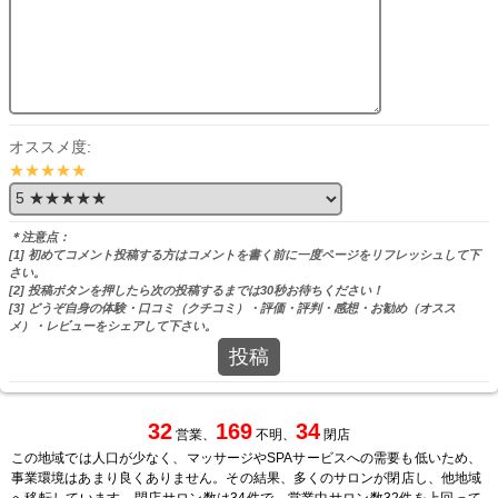
オススメ度:
★★★★★
＊注意点：
[1] 初めてコメント投稿する方はコメントを書く前に一度ページをリフレッシュして下
さい。
[2] 投稿ボタンを押したら次の投稿するまでは30秒お待ちください！
[3] どうぞ自身の体験・口コミ（クチコミ）・評価・評判・感想・お勧め（オスス
メ）・レビューをシェアして下さい。
投稿
32
169
34
営業、
不明、
閉店
この地域では人口が少なく、マッサージやSPAサービスへの需要も低いため、
事業環境はあまり良くありません。その結果、多くのサロンが閉店し、他地域
へ移転しています。閉店サロン数は34件で、営業中サロン数32件を上回って