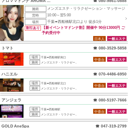
アロママドンナ AROMA MADONNA
☎
080-9861-0888
メンズエステ・リラクゼーション・マッサージ
施術
10:00～翌5:00
営時
千葉➠西船橋駅北口より 徒歩1分
場所
【新イベントマドンナ割】開催中 90分13000円 ご
割引あり
予約受付中
日本人
一般エステ
トマト
☎
080-3529-5858
場所
千葉➠西船橋駅南口
中香台
一般エステ
施術
メンズエステ・リラクゼー..
ハニエル
☎
070-4486-6950
場所
千葉➠西船橋駅北口
中香台
一般エステ
施術
メンズエステ・リラクゼー..
アンジェラ
☎
080-5197-7666
場所
千葉➠西船橋駅
中香台
一般エステ
施術
メンズエステ・リラクゼー..
GOLD AneSpa
☎
047-319-2799