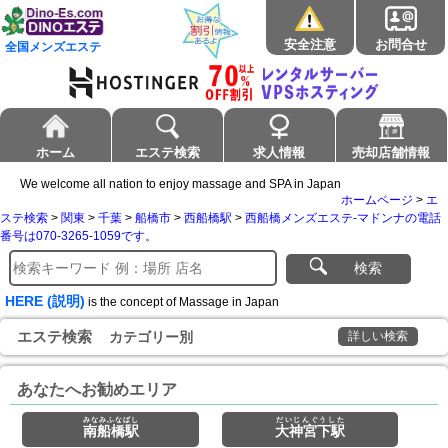
安全注意
お問合せ
全国メンズエステ
ホーム
エステ検索
求人情報
売却店舗情報
We welcome all nation to enjoy massage and SPA in Japan
ホームページ
>
エ
ステ検索
>
関東
>
千葉
>
船橋市
>
西船橋駅
>
西船橋メンズエステ-マドンナの電話
番号は070-3265-1059です。
検索
HERE (説明)
is the concept of Massage in Japan
エステ検索
カテゴリー別
詳しい検索
あなたへお勧めエリア
みなみふなばし
だいじんぐうした
南船橋駅
大神宮下駅