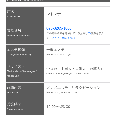
店名
マドンナ
Shop Name
070-3265-1059
電話番号
この電話番号を使用しているお店は
(2)
店舗ありま
Telephone Number
す。
どうぞご確認下さい！
エステ種類
一般エステ
Category of Massage
Relaxation Massage
セラピスト
中香台（中国人・香港人・台湾人）
Nationality of Massagist /
Chinese/ Hongkongese/ Taiwanese
masseuse
施術内容
メンズエステ・リラクゼーション
Treatment
Relaxation, Man skin care
営業時間
12:00〜翌3:00
Service Hours