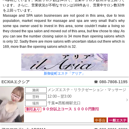
います。 さらに、営業状況が不明なサロンは169件あり、営業中サロン数32件
を上回っています。
Massage and SPA salon businesses are not good in this area, due to less
population, market request for massage and spa are very small that’s why
some spa owner used to invest in this area, some couldn’t make a living so
they closed the spa salon and moved out of this area, but few chose to stay. As
you can see the number closing salon is 34 more than opening salons which
is only 32. Sadly there are more salons with uncertain status out there which is
169, more than the opening salons which is 32.
新御徒町エステ「アリア」
ECXIAエクシア
☎
080-7808-1195
メンズエステ・リラクゼーション・マッサージ
施術
12:00～翌3:00
営時
千葉➠西船橋駅北口
場所
９０分以上コース １０００円割引
割引あり
中香台
一般エステ