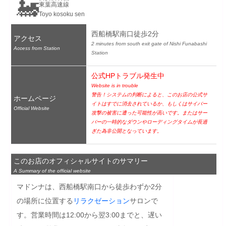
🚂
東葉高速線
Toyo kosoku sen
西船橋駅南口徒歩2分
アクセス
2 minutes from south exit gate of Nishi Funabashi 
Access from Station
Station
公式HPトラブル発生中
Website is in trouble
警告！システムの判断によると、このお店の公式サ
ホームページ
イトはすでに消去されているか、もしくはサイバー
Official Website
攻撃の被害に遭った可能性が高いです。またはサー
バーの一時的なダウンやローディングタイムが長過
ぎた為非公開となっています。
このお店のオフィシャルサイトのサマリー
A Summary of the official website
マドンナは、西船橋駅南口から徒歩わずか2分
の場所に位置する
リラクゼーション
サロンで
す。営業時間は12:00から翌3:00までと、遅い