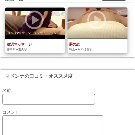
追浜マッサージ
夢の恋
神奈川➠追浜駅
埼玉➠みずほ台駅
マドンナの口コミ・オススメ度
名前:
コメント: