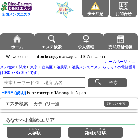
安全注意
お問合せ
全国メンズエステ
ホーム
エステ検索
求人情報
売却店舗情報
We welcome all nation to enjoy massage and SPA in Japan
ホームページ
>
エ
ステ検索
>
関東
>
東京
>
豊島区
>
池袋駅
>
池袋メンズエステ-らくらくの電話番号
は080-7385-3971です。
検索
HERE (説明)
is the concept of Massage in Japan
エステ検索
カテゴリー別
詳しい検索
あなたへお勧めエリア
おおつか
ぞうしがや
大塚駅
雑司が谷駅