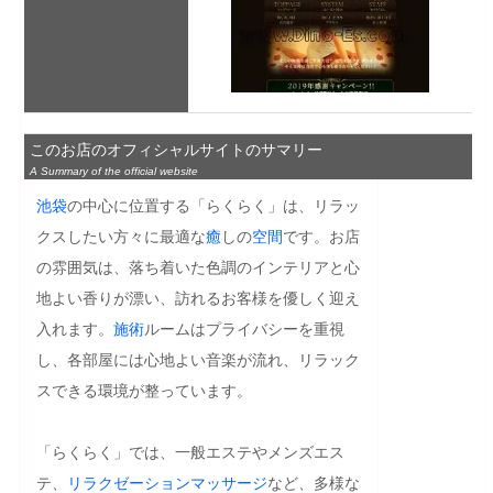
このお店のオフィシャルサイトのサマリー
A Summary of the official website
池袋
の中心に位置する「らくらく」は、リラッ
クスしたい方々に最適な
癒
しの
空間
です。お店
の雰囲気は、落ち着いた色調のインテリアと心
地よい香りが漂い、訪れるお客様を優しく迎え
入れます。
施術
ルームはプライバシーを重視
し、各部屋には心地よい音楽が流れ、リラック
スできる環境が整っています。

「らくらく」では、一般エステやメンズエス
テ、
リラクゼーション
マッサージ
など、多様な