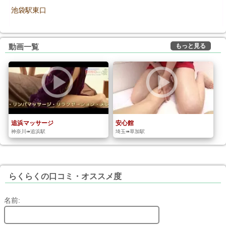
池袋駅東口
もっと見る
動画一覧
追浜マッサージ
安心館
神奈川➠追浜駅
埼玉➠草加駅
らくらくの口コミ・オススメ度
名前: