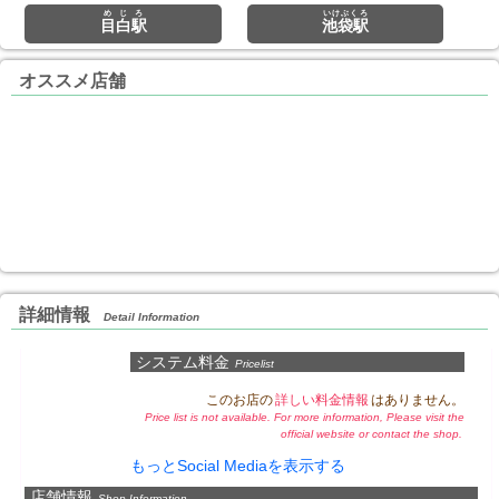
めじろ
いけぶくろ
目白駅
池袋駅
オススメ店舗
詳細情報
Detail Information
システム料金
Pricelist
このお店の
詳しい料金情報
はありません。
Price list is not available. For more information, Please visit the
official website or contact the shop.
もっとSocial Mediaを表示する
店舗情報
Shop Information