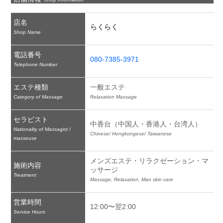
店名
らくらく
Shop Name
電話番号
080-7385-3971
Telephone Number
エステ種類
一般エステ
Category of Massage
Relaxation Massage
セラピスト
中香台（中国人・香港人・台湾人）
Nationality of Massagist /
Chinese/ Hongkongese/ Taiwanese
masseuse
メンズエステ・リラクゼーション・マ
施術内容
ッサージ
Treatment
Massage, Relaxation, Man skin care
営業時間
12:00〜翌2:00
Service Hours