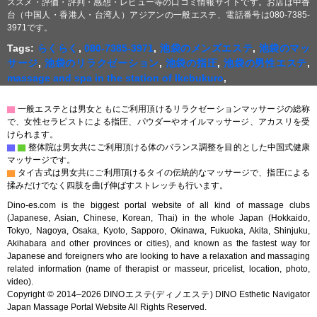
ススメ・評価・評判・感想・レビュー等の口コミ情報サイトです。お店は中香
台（中国人・香港人・台湾人）アジアンの一般エステ、電話番号は080-7385-
3971です。
Tags:
らくらく
,
080-7385-3971
,
池袋のメンズエステ
,
池袋のマッ
サージ
,
池袋のリラクゼーション
,
池袋の指圧
,
池袋の男性エステ
,
massage and spa in the station of Ikebukuro
,
▇
一般エステとは男女ともにご利用頂けるリラクゼーションマッサージの総称
で、女性セラピストによる指圧、パウダーやオイルマッサージ、アカスリを受
けられます。
▇
▇
整体院は男女共にご利用頂ける体のバランス調整を目的とした中国式健康
マッサージです。
▇
タイ古式は男女共にご利用頂けるタイの伝統的なマッサージで、指圧による
揉みだけでなく四肢を曲げ伸ばすストレッチも行います。
Dino-es.com is the biggest portal website of all kind of massage clubs
(Japanese, Asian, Chinese, Korean, Thai) in the whole Japan (Hokkaido,
Tokyo, Nagoya, Osaka, Kyoto, Sapporo, Okinawa, Fukuoka, Akita, Shinjuku,
Akihabara and other provinces or cities), and known as the fastest way for
Japanese and foreigners who are looking to have a relaxation and massaging
related information (name of therapist or masseur, pricelist, location, photo,
video).
Copyright © 2014–2026 DINOエステ(ディノエステ) DINO Esthetic Navigator
Japan Massage Portal Website All Rights Reserved.