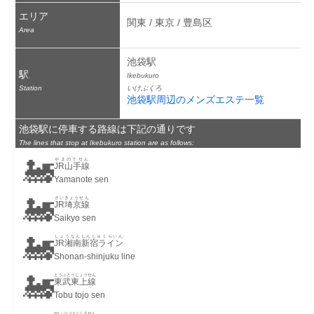
エリア
関東 / 東京 / 豊島区
Area
池袋駅
駅
Ikebukuro
Station
いけぶくろ
池袋駅周辺のメンズエステ一覧
池袋駅に停車する路線は下記の通りです
The lines that stop at Ikebukuro station are as follows:
🚂
やまのてせん
JR山手線
Yamanote sen
🚂
さいきょうせん
JR埼京線
Saikyo sen
🚂
しょうなんしんじゅくらいん
JR湘南新宿ライン
Shonan-shinjuku line
🚂
とうぶとうじょうせん
東武東上線
Tobu tojo sen
せいぶいけぶくろせん