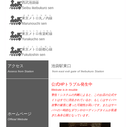
🚂
西武池袋線
Seibu ikebukuro sen
🚂
まるのうちせん
東京メトロ丸ノ内線
Marunouchi sen
🚂
ゆうらくちょうせん
東京メトロ有楽町線
Yurakucho sen
🚂
ふくとしんせん
東京メトロ副都心線
Fukutoshin sen
アクセス
池袋駅東口
Access from Station
 from east exit gate of Ikebukuro Station
公式HPトラブル発生中
Website is in trouble
警告！システムの判断によると、このお店の公式サ
イトはすでに消去されているか、もしくはサイバー
攻撃の被害に遭った可能性が高いです。またはサー
バーの一時的なダウンやローディングタイムが長過
ホームページ
ぎた為非公開となっています。
Official Website