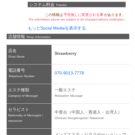
システム料金
Pricelist
この情報は
予告無しに変更される事
があります。
The information above are subject to be changed without notification.
もっとSocial Mediaを表示する
店舗情報
Shop Information
店名
Strawberry
Shop Name
電話番号
070-9013-7778
Telephone Number
エステ種類
一般エステ
Category of Massage
Relaxation Massage
セラピスト
中香台（中国人・香港人・台湾人）
Nationality of Massagist /
Chinese/ Hongkongese/ Taiwanese
masseuse
メンズエステ・リラクゼーション・マ