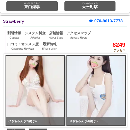
ひがしはくらく
てんのうちょう
東白楽駅
天王町駅
☎
070-9013-7778
Strawberry
割引情報
システム料金
店舗情報
アクセスマップ
Coupon
Pricelist
About Shop
Access Route
8249
口コミ・オススメ度
最新情報
Customer Reviews
What's New
アクセス
ゆきちゃん (22歳) (D)
りさちゃん (24歳) (E)