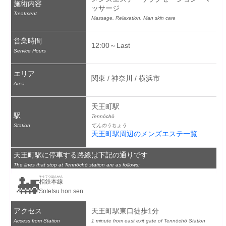
施術内容
ッサージ
Treatment
Massage, Relaxation, Man skin care
営業時間
12:00～Last
Service Hours
エリア
関東 / 神奈川 / 横浜市
Area
天王町駅
駅
Tennōchō
Station
てんのうちょう
天王町駅周辺のメンズエステ一覧
天王町駅に停車する路線は下記の通りです
The lines that stop at Tennōchō station are as follows:
🚂
そうてつほんせん
相鉄本線
Sotetsu hon sen
アクセス
天王町駅東口徒歩1分
Access from Station
1 minute from east exit gate of Tennōchō Station