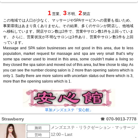
1
3
2
営業、
不明、
閉店
この地域では人口が少なく、マッサージやSPAサービスへの需要も低いため、
事業環境はあまり良くありません。その結果、多くのサロンが閉店し、他地域
へ移転しています。閉店サロン数は2件で、営業中サロン数1件を上回っていま
す。 さらに、営業状況が不明なサロンは3件あり、営業中サロン数1件を上回
っています。
Massage and SPA salon businesses are not good in this area, due to less
population, market request for massage and spa are very small that’s why
some spa owner used to invest in this area, some couldn’t make a living so
they closed the spa salon and moved out of this area, but few chose to stay. As
you can see the number closing salon is 2 more than opening salons which is
only 1. Sadly there are more salons with uncertain status out there which is 3,
more than the opening salons which is 1.
草加メンズエステ「安心館」
Strawberry
☎
070-9013-7778
メンズエステ・リラクゼーション・マッサージ
施術
12:00～Last
営時