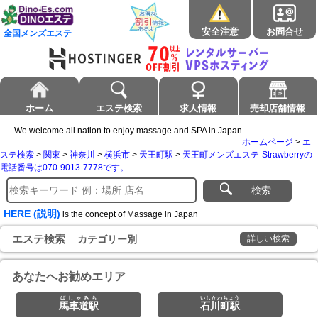
安全注意
お問合せ
全国メンズエステ
ホーム
エステ検索
求人情報
売却店舗情報
We welcome all nation to enjoy massage and SPA in Japan
ホームページ
>
エ
ステ検索
>
関東
>
神奈川
>
横浜市
>
天王町駅
>
天王町メンズエステ-Strawberryの
電話番号は070-9013-7778です。
検索
HERE (説明)
is the concept of Massage in Japan
エステ検索
カテゴリー別
詳しい検索
あなたへお勧めエリア
ばしゃみち
いしかわちょう
馬車道駅
石川町駅