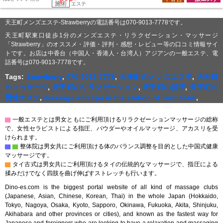
施術
エステ
天王町メンズエステ-Strawberryの電話番号は070-9013-7778です。
天王町駅東口徒歩1分のメンズエステ・リラクゼーション・マッサージ
「Strawberry」のオススメ・評価・評判・感想・レビュー等の口コミ情報サイ
トです。お店は中香台（中国人・香港人・台湾人）アジアンの一般エステ、電
話番号は070-9013-7778です。
Tags:
Strawberry
,
070-9013-7778
,
天王町のメンズエステ
,
天王町
のマッサージ
,
天王町のリラクゼーション
,
天王町の指圧
,
天王町の
男性エステ
,
massage and spa in the station of Tennōchō
,
▇
一般エステとは男女ともにご利用頂けるリラクゼーションマッサージの総称
で、女性セラピストによる指圧、パウダーやオイルマッサージ、アカスリを受
けられます。
▇
▇
整体院は男女共にご利用頂ける体のバランス調整を目的とした中国式健康
マッサージです。
▇
タイ古式は男女共にご利用頂けるタイの伝統的なマッサージで、指圧による
揉みだけでなく四肢を曲げ伸ばすストレッチも行います。
Dino-es.com is the biggest portal website of all kind of massage clubs
(Japanese, Asian, Chinese, Korean, Thai) in the whole Japan (Hokkaido,
Tokyo, Nagoya, Osaka, Kyoto, Sapporo, Okinawa, Fukuoka, Akita, Shinjuku,
Akihabara and other provinces or cities), and known as the fastest way for