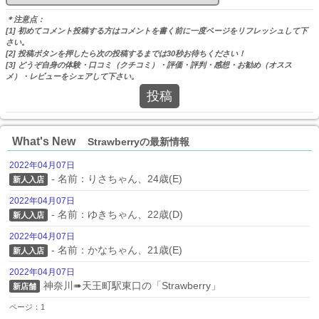
＊注意点：
[1] 初めてコメント投稿する方はコメントを書く前に一度ページをリフレッシュして下
さい。
[2] 投稿ボタンを押したら次の投稿するまでは30秒お待ちください！
[3] どうぞ自身の体験・口コミ（クチコミ）・評価・評判・感想・お勧め（オスス
メ）・レビューをシェアして下さい。
投稿
What's New
Strawberryの最新情報
2022年04月07日
- 名前：りさちゃん、24歳(E)
新人入店
2022年04月07日
- 名前：ゆきちゃん、22歳(D)
新人入店
2022年04月07日
- 名前：かなちゃん、21歳(E)
新人入店
2022年04月07日
神奈川➠天王町駅東口の「Strawberry」
新店舗
ページ：1