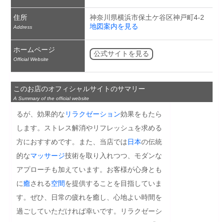
住所
神奈川県横浜市保土ケ谷区神戸町4-2
地図案内を見る
Address
ホームページ
公式サイトを見る
Official Website
このお店のオフィシャルサイトのサマリー
A Summary of the official website
るが、効果的な
リラクゼーション
効果をもたら
します。ストレス解消やリフレッシュを求める
方におすすめです。また、当店では
日本
の伝統
的な
マッサージ
技術を取り入れつつ、モダンな
アプローチも加えています。お客様が心身とも
に
癒
される
空間
を提供することを目指していま
す。ぜひ、日常の疲れを癒し、心地よい時間を
過ごしていただければ幸いです。リラクゼーシ