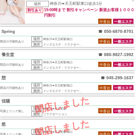
神奈川➠天王町駅東口徒歩1分
場所
19:00時まで 割引キャンペーン 新規お客様１０００
割引あり
円割引
中香台
一般エステ
Spring
☎
050-6870-8701
場所
神奈川➠天王町駅南口
中香台
一般エステ
閉店の可能性あり
施術
メンズエステ・リラクゼー..
養生堂
☎
080-9827-1992
場所
神奈川➠天王町駅南口
中香台
一般エステ
閉店の可能性あり
施術
メンズエステ・リラクゼー..
憩
☎
045-299-1637
場所
神奈川➠天王町駅南口
中香台
一般エステ
閉店の可能性あり
施術
メンズエステ・リラクゼー..
閉店しました
佳陽
場所
神奈川➠天王町駅
中香台
一般エステ
写真とリンク無し
施術
リラクゼーション
閉店しました
悠
場所
神奈川➠天王町駅南口
中香台
一般エステ
写真とリンク無し