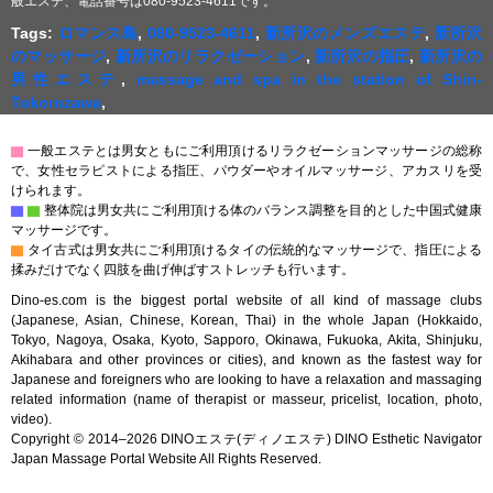
般エステ、電話番号は080-9523-4611です。
Tags:
ロマンス島
,
080-9523-4611
,
新所沢のメンズエステ
,
新所沢
のマッサージ
,
新所沢のリラクゼーション
,
新所沢の指圧
,
新所沢の
男性エステ
,
massage and spa in the station of Shin-
Tokorozawa
,
▇
一般エステとは男女ともにご利用頂けるリラクゼーションマッサージの総称
で、女性セラピストによる指圧、パウダーやオイルマッサージ、アカスリを受
けられます。
▇
▇
整体院は男女共にご利用頂ける体のバランス調整を目的とした中国式健康
マッサージです。
▇
タイ古式は男女共にご利用頂けるタイの伝統的なマッサージで、指圧による
揉みだけでなく四肢を曲げ伸ばすストレッチも行います。
Dino-es.com is the biggest portal website of all kind of massage clubs
(Japanese, Asian, Chinese, Korean, Thai) in the whole Japan (Hokkaido,
Tokyo, Nagoya, Osaka, Kyoto, Sapporo, Okinawa, Fukuoka, Akita, Shinjuku,
Akihabara and other provinces or cities), and known as the fastest way for
Japanese and foreigners who are looking to have a relaxation and massaging
related information (name of therapist or masseur, pricelist, location, photo,
video).
Copyright © 2014–2026 DINOエステ(ディノエステ) DINO Esthetic Navigator
Japan Massage Portal Website All Rights Reserved.