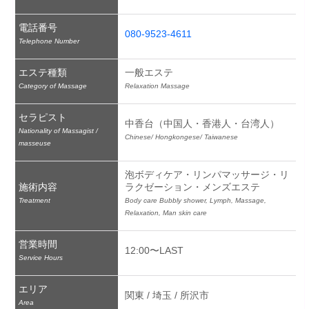
電話番号
080-9523-4611
Telephone Number
エステ種類
一般エステ
Category of Massage
Relaxation Massage
セラピスト
中香台（中国人・香港人・台湾人）
Nationality of Massagist /
Chinese/ Hongkongese/ Taiwanese
masseuse
泡ボディケア・リンパマッサージ・リ
施術内容
ラクゼーション・メンズエステ
Treatment
Body care Bubbly shower, Lymph, Massage, 
Relaxation, Man skin care
営業時間
12:00〜LAST
Service Hours
エリア
関東 / 埼玉 / 所沢市
Area