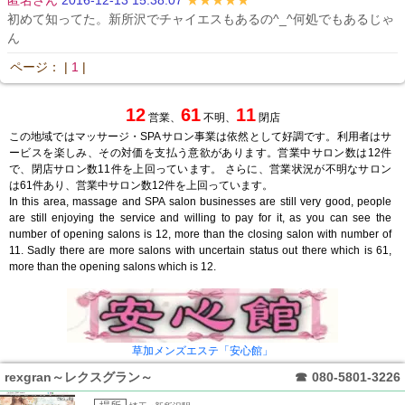
初めて知ってた。新所沢でチャイエスもあるの^_^何処でもあるじゃ
ん
ページ： |
1
|
12
61
11
営業、
不明、
閉店
この地域ではマッサージ・SPAサロン事業は依然として好調です。利用者はサ
ービスを楽しみ、その対価を支払う意欲があります。営業中サロン数は12件
で、閉店サロン数11件を上回っています。 さらに、営業状況が不明なサロン
は61件あり、営業中サロン数12件を上回っています。
In this area, massage and SPA salon businesses are still very good, people
are still enjoying the service and willing to pay for it, as you can see the
number of opening salons is 12, more than the closing salon with number of
11. Sadly there are more salons with uncertain status out there which is 61,
more than the opening salons which is 12.
草加メンズエステ「安心館」
rexgran～レクスグラン～
☎
080-5801-3226