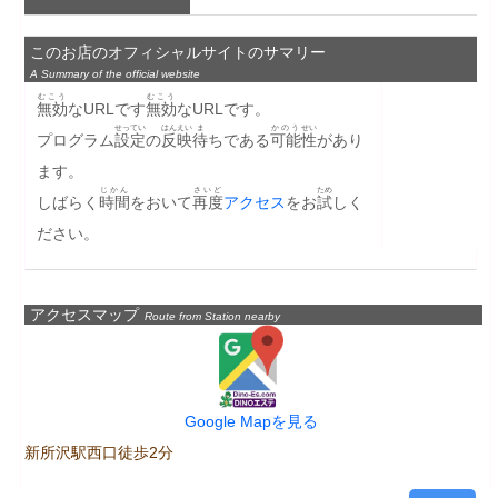
このお店のオフィシャルサイトのサマリー
A Summary of the official website
むこう
むこう
無効
なURLです
無効
なURLです。
せってい
はんえい
ま
かのう
せい
プログラム
設定
の
反映
待
ちである
可能
性
があり
ます。
じかん
さいど
ため
しばらく
時間
をおいて
再度
アクセス
をお
試
しく
ださい。
アクセスマップ
Route from Station nearby
Google Mapを見る
新所沢駅西口徒歩2分