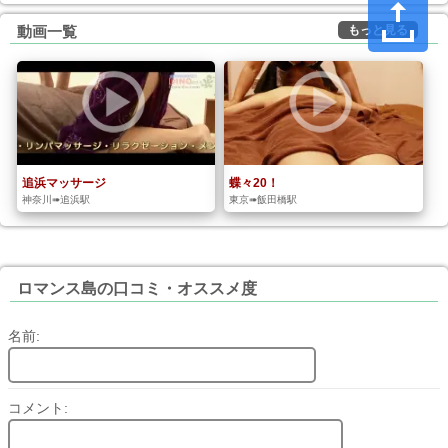
もっと見る
動画一覧
追浜マッサージ
蝶々20！
神奈川➠追浜駅
東京➠飯田橋駅
ロマンス島の口コミ・オススメ度
名前:
コメント: