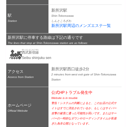
新所沢駅
駅
Shin-Tokorozawa
Station
しんところざわ
新所沢駅周辺のメンズエステ一覧
新所沢駅に停車する路線は下記の通りです
The lines that stop at Shin-Tokorozawa station are as follows:
🚂
せいぶしんじゅくせん
西武新宿線
Seibu shinjuku sen
新所沢駅西口徒歩2分
アクセス
2 minutes from west exit gate of Shin-Tokorozawa 
Access from Station
Station
公式HPトラブル発生中
Website is in trouble
警告！システムの判断によると、このお店の公式サ
ホームページ
イトはすでに消去されているか、もしくはサイバー
Official Website
攻撃の被害に遭った可能性が高いです。またはサー
バーの一時的なダウンやローディングタイムが長過
ぎた為非公開となっています。