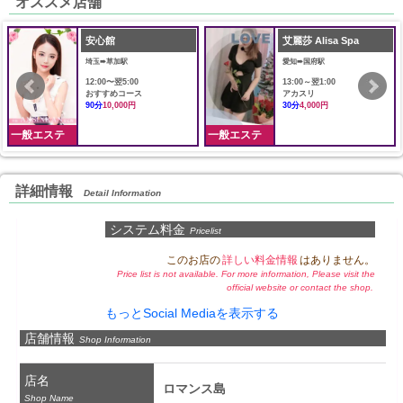
オススメ店舗
安心館
艾麗莎 Alisa Spa
埼玉➠草加駅
愛知➠国府駅
12:00〜翌5:00
13:00～翌1:00
おすすめコース
アカスリ
90分
10,000円
30分
4,000円
一般エステ
一般エステ
詳細情報
Detail Information
システム料金
Pricelist
このお店の
詳しい料金情報
はありません。
Price list is not available. For more information, Please visit the
official website or contact the shop.
もっとSocial Mediaを表示する
店舗情報
Shop Information
店名
ロマンス島
Shop Name