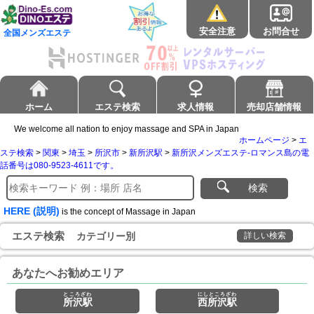
安全注意
お問合せ
全国メンズエステ
ホーム
エステ検索
求人情報
売却店舗情報
We welcome all nation to enjoy massage and SPA in Japan
ホームページ
>
エ
ステ検索
>
関東
>
埼玉
>
所沢市
>
新所沢駅
>
新所沢メンズエステ-ロマンス島の電
話番号は080-9523-4611です。
検索
HERE (説明)
is the concept of Massage in Japan
エステ検索
カテゴリー別
詳しい検索
あなたへお勧めエリア
ところざわ
にしところざわ
所沢駅
西所沢駅