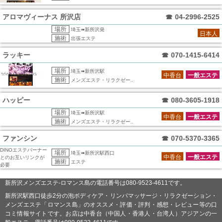
アロマヴィーナス 所沢店
☎
04-2996-2525
場所
埼玉➠新所沢発
日本人
施術
出張エステ
ラッキー
☎
070-1415-6414
場所
埼玉➠新所沢駅
中香台
一般エステ
施術
メンズエステ・リラクゼー..
ハッピー
☎
080-3605-1918
場所
埼玉➠新所沢駅
中香台
一般エステ
施術
メンズエステ・リラクゼー..
ファンシン
☎
070-5370-3365
DINOエステバーナー
場所
埼玉➠新所沢駅西口
中香台
一般エステ
とのお互いリンクが
施術
エステ
必要
新所沢メンズエステ-ロマンス島の電話番号は080-9523-4611です。
新所沢駅西口徒歩2分の泡ボディケア・リンパマッサージ・リラクゼーション・
メンズエステ「ロマンス島」のオススメ・評価・評判・感想・レビュー等の口
コミ情報サイトです。お店は中香台（中国人・香港人・台湾人）アジアンの一