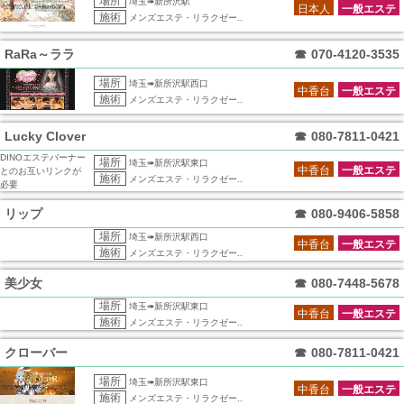
場所
埼玉➠新所沢駅
日本人
一般エステ
施術
メンズエステ・リラクゼー..
RaRa～ララ
☎
070-4120-3535
場所
埼玉➠新所沢駅西口
中香台
一般エステ
施術
メンズエステ・リラクゼー..
Lucky Clover
☎
080-7811-0421
DINOエステバーナー
場所
埼玉➠新所沢駅東口
中香台
一般エステ
とのお互いリンクが
施術
メンズエステ・リラクゼー..
必要
リップ
☎
080-9406-5858
場所
埼玉➠新所沢駅西口
中香台
一般エステ
施術
メンズエステ・リラクゼー..
美少女
☎
080-7448-5678
場所
埼玉➠新所沢駅東口
中香台
一般エステ
施術
メンズエステ・リラクゼー..
クローバー
☎
080-7811-0421
場所
埼玉➠新所沢駅東口
中香台
一般エステ
施術
メンズエステ・リラクゼー..