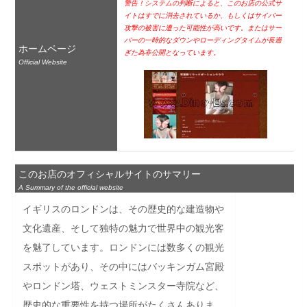
警告！システムの判断によると、このお店の公式サ
イトはすでに消去されているか、もしくはサイバー
攻撃の被害に遭った可能性が高いです。またはサー
バーの一時的なダウンやローディングタイムが長過
ホームページ
ぎた為非公開となっています。
Official Website
このお店のオフィシャルサイトのサマリー
A Summary of the official website
イギリスのロンドンは、その歴史的な建造物や
文化遺産、そして独特の魅力で世界中の観光客
を魅了しています。ロンドンには数多くの観光
スポットがあり、その中にはバッキンガム宮殿
やロンドン塔、ウェストミンスター寺院など、
歴史的な重要性を持つ場所がたくさんありま