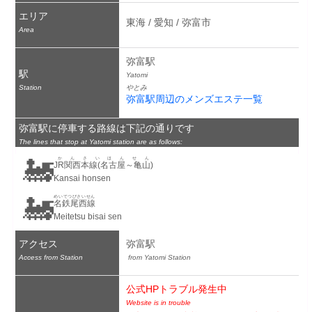
エリア
東海 / 愛知 / 弥富市
Area
弥富駅
駅
Yatomi
Station
やとみ
弥富駅周辺のメンズエステ一覧
弥富駅に停車する路線は下記の通りです
The lines that stop at Yatomi station are as follows:
🚂
かんさいほんせん
JR関西本線(名古屋～亀山)
Kansai honsen
🚂
めいてつびさいせん
名鉄尾西線
Meitetsu bisai sen
アクセス
弥富駅
Access from Station
 from Yatomi Station
公式HPトラブル発生中
Website is in trouble