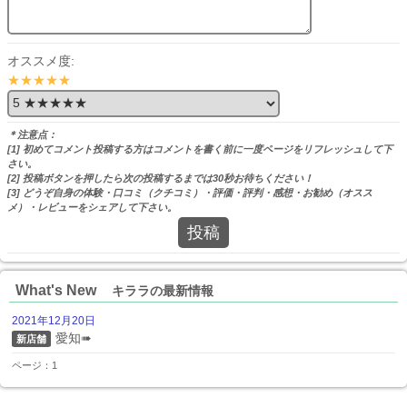
オススメ度:
★★★★★
＊注意点：
[1] 初めてコメント投稿する方はコメントを書く前に一度ページをリフレッシュして下
さい。
[2] 投稿ボタンを押したら次の投稿するまでは30秒お待ちください！
[3] どうぞ自身の体験・口コミ（クチコミ）・評価・評判・感想・お勧め（オスス
メ）・レビューをシェアして下さい。
投稿
What's New
キララの最新情報
2021年12月20日
愛知➠
新店舗
ページ：1