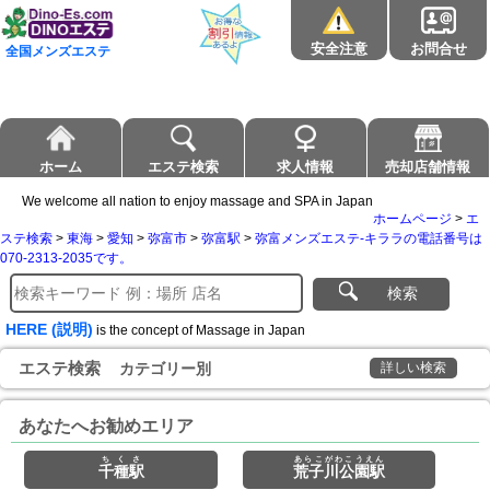
安全注意
お問合せ
全国メンズエステ
ホーム
エステ検索
求人情報
売却店舗情報
We welcome all nation to enjoy massage and SPA in Japan
ホームページ
>
エ
ステ検索
>
東海
>
愛知
>
弥富市
>
弥富駅
>
弥富メンズエステ-キララの電話番号は
070-2313-2035です。
検索
HERE (説明)
is the concept of Massage in Japan
エステ検索
カテゴリー別
詳しい検索
あなたへお勧めエリア
ちくさ
あらこがわこうえん
千種駅
荒子川公園駅