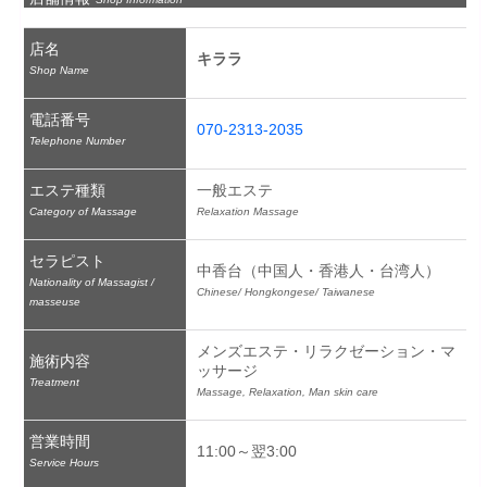
店名
キララ
Shop Name
電話番号
070-2313-2035
Telephone Number
エステ種類
一般エステ
Category of Massage
Relaxation Massage
セラピスト
中香台（中国人・香港人・台湾人）
Nationality of Massagist /
Chinese/ Hongkongese/ Taiwanese
masseuse
メンズエステ・リラクゼーション・マ
施術内容
ッサージ
Treatment
Massage, Relaxation, Man skin care
営業時間
11:00～翌3:00
Service Hours