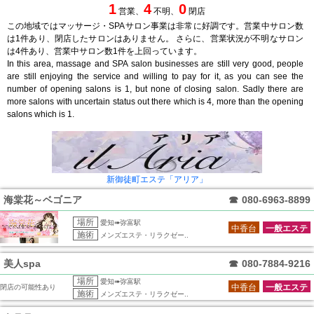
1
4
0
営業、
不明、
閉店
この地域ではマッサージ・SPAサロン事業は非常に好調です。営業中サロン数
は1件あり、閉店したサロンはありません。 さらに、営業状況が不明なサロン
は4件あり、営業中サロン数1件を上回っています。
In this area, massage and SPA salon businesses are still very good, people
are still enjoying the service and willing to pay for it, as you can see the
number of opening salons is 1, but none of closing salon. Sadly there are
more salons with uncertain status out there which is 4, more than the opening
salons which is 1.
新御徒町エステ「アリア」
海棠花～ベゴニア
☎
080-6963-8899
場所
愛知➠弥富駅
中香台
一般エステ
施術
メンズエステ・リラクゼー..
美人spa
☎
080-7884-9216
場所
愛知➠弥富駅
中香台
一般エステ
閉店の可能性あり
施術
メンズエステ・リラクゼー..