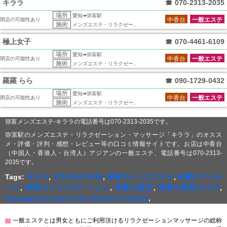
キララ
☎
070-2313-2035
場所
愛知➠弥富駅
中香台
一般エステ
閉店の可能性あり
施術
メンズエステ・リラクゼー..
極上女子
☎
070-4461-6109
場所
愛知➠弥富駅
中香台
一般エステ
閉店の可能性あり
施術
メンズエステ・リラクゼー..
羅羅 らら
☎
090-1729-0432
場所
愛知➠弥富駅
中香台
一般エステ
閉店の可能性あり
施術
メンズエステ・リラクゼー..
弥富メンズエステ-キララの電話番号は070-2313-2035です。
弥富駅のメンズエステ・リラクゼーション・マッサージ「キララ」のオスス
メ・評価・評判・感想・レビュー等の口コミ情報サイトです。お店は中香台
（中国人・香港人・台湾人）アジアンの一般エステ、電話番号は070-2313-
2035です。
Tags:
キララ
,
070-2313-2035
,
弥富のメンズエステ
,
弥富のマッサ
ージ
,
弥富のリラクゼーション
,
弥富の指圧
,
弥富の男性エステ
,
massage and spa in the station of Yatomi
,
▇
一般エステとは男女ともにご利用頂けるリラクゼーションマッサージの総称