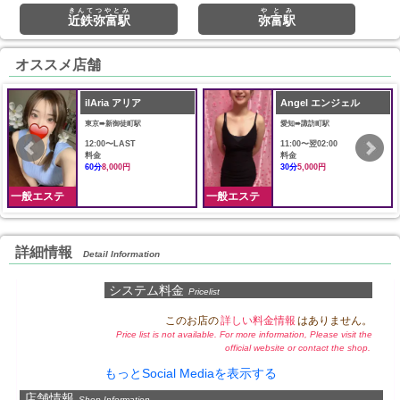
きんてつやとみ
やとみ
近鉄弥富駅
弥富駅
オススメ店舗
ilAria アリア
Angel エンジェル
東京➠新御徒町駅
愛知➠諏訪町駅
12:00〜LAST
11:00〜翌02:00
料金
料金
60分
8,000円
30分
5,000円
一般エステ
一般エステ
詳細情報
Detail Information
システム料金
Pricelist
このお店の
詳しい料金情報
はありません。
Price list is not available. For more information, Please visit the
official website or contact the shop.
もっとSocial Mediaを表示する
店舗情報
Shop Information