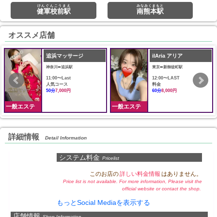
けんぐんこうまえ
みなみくまもと
健軍校前駅
南熊本駅
オススメ店舗
追浜マッサージ
ilAria アリア
神奈川➠追浜駅
東京➠新御徒町駅
11:00〜Last
12:00〜LAST
人気コース
料金
50分
7,000円
60分
8,000円
一般エステ
一般エステ
詳細情報
Detail Information
システム料金
Pricelist
このお店の
詳しい料金情報
はありません。
Price list is not available. For more information, Please visit the
official website or contact the shop.
もっとSocial Mediaを表示する
店舗情報
Shop Information