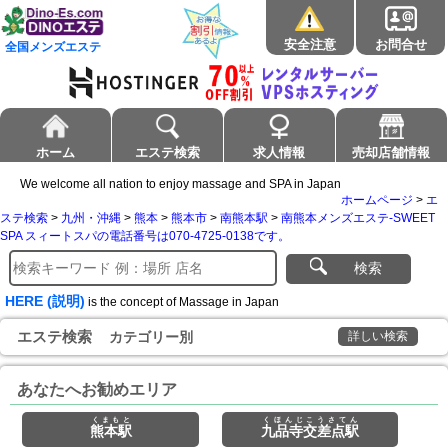
安全注意
お問合せ
全国メンズエステ
ホーム
エステ検索
求人情報
売却店舗情報
We welcome all nation to enjoy massage and SPA in Japan
ホームページ
>
エ
ステ検索
>
九州・沖縄
>
熊本
>
熊本市
>
南熊本駅
>
南熊本メンズエステ-SWEET
SPA スィートスパの電話番号は070-4725-0138です。
検索
HERE (説明)
is the concept of Massage in Japan
エステ検索
カテゴリー別
詳しい検索
あなたへお勧めエリア
くまもと
くほんじこうさてん
熊本駅
九品寺交差点駅