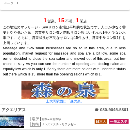
ページ：1
1
15
1
営業、
不明、
閉店
この地域のマッサージ・SPAサロン市場は平均的な状況です。人口が少なく需
要もやや低いため、営業中サロン数と閉店サロン数はいずれも1件と少ない水
準です。 さらに、営業状況が不明なサロンは15件あり、営業中サロン数1件を
上回っています。
Massage and SPA salon businesses are so so in this area, due to less
population, market request for massage and spa are a bit low, some spa
owner decided to close the spa salon and moved out of this area, but few
chose to stay. As you can see the number of opening and closing salon are
equally low which is only 1. Sadly there are more salons with uncertain status
out there which is 15, more than the opening salons which is 1.
上大岡駅西口「森の泉」
アクエリアス
☎
080-9045-5801
場所
熊本➠南熊本駅
日本人
一般エステ
施術
メンズエステ・リラクゼー..