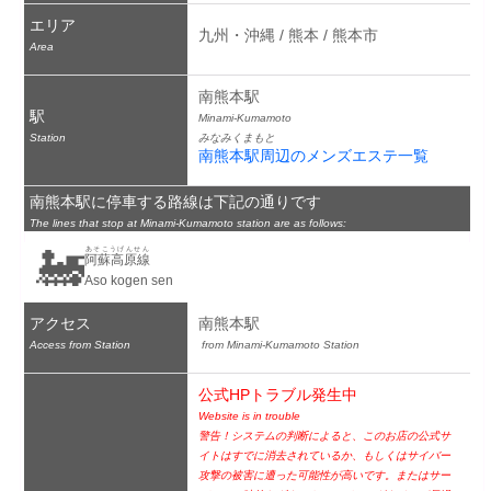
エリア
九州・沖縄 / 熊本 / 熊本市
Area
南熊本駅
駅
Minami-Kumamoto
Station
みなみくまもと
南熊本駅周辺のメンズエステ一覧
南熊本駅に停車する路線は下記の通りです
The lines that stop at Minami-Kumamoto station are as follows:
🚂
あそこうげんせん
阿蘇高原線
Aso kogen sen
アクセス
南熊本駅
Access from Station
 from Minami-Kumamoto Station
公式HPトラブル発生中
Website is in trouble
警告！システムの判断によると、このお店の公式サ
イトはすでに消去されているか、もしくはサイバー
攻撃の被害に遭った可能性が高いです。またはサー