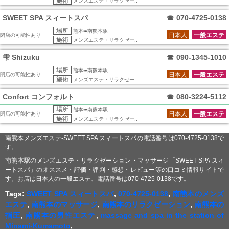
施術
メンズエステ・リラクゼー..
SWEET SPA スィートスパ
☎
070-4725-0138
場所
熊本➠南熊本駅
日本人
一般エステ
閉店の可能性あり
施術
メンズエステ・リラクゼー..
雫 Shizuku
☎
090-1345-1010
場所
熊本➠南熊本駅
日本人
一般エステ
閉店の可能性あり
施術
メンズエステ・リラクゼー..
Confort コンフォルト
☎
080-3224-5112
場所
熊本➠南熊本駅
日本人
一般エステ
閉店の可能性あり
施術
メンズエステ・リラクゼー..
南熊本メンズエステ-SWEET SPA スィートスパの電話番号は070-4725-0138で
す。
南熊本駅のメンズエステ・リラクゼーション・マッサージ「SWEET SPA スィ
ートスパ」のオススメ・評価・評判・感想・レビュー等の口コミ情報サイトで
す。お店は日本人の一般エステ、電話番号は070-4725-0138です。
Tags:
SWEET SPA スィートスパ
,
070-4725-0138
,
南熊本のメンズ
エステ
,
南熊本のマッサージ
,
南熊本のリラクゼーション
,
南熊本の
指圧
,
南熊本の男性エステ
,
massage and spa in the station of
Minami-Kumamoto
,