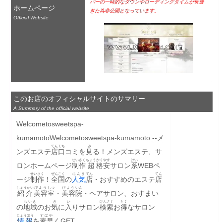
バーの一時的なダウンやローディングタイムが長過
ホームページ
ぎた為非公開となっています。
Official Website
このお店のオフィシャルサイトのサマリー
A Summary of the official website
Welcometosweetspa-
kumamotoWelcometosweetspa-kumamoto.--メ
てん
くち
み
ンズエステ
店
口
コミを
見
る！メンズエステ、サ
せいさく
ちょう
かくやす
けい
ロンホームページ
制作
超
格安
サロン
系
WEBペ
せいさく
ぜんこく
にんき
てん
てん
ージ
制作
！
全国
の
人気
店
・おすすめのエステ
店
しょうかい
びよう
しつ
びよう
いん
紹介
美容
室
・
美容
院
・ヘアサロン、おすまい
ちいき
き
い
けんさく
とく
の
地域
のお
気
に
入
りサロン
検索
お
得
なサロン
じょうほう
すばや
情報
を
素早
くGET。