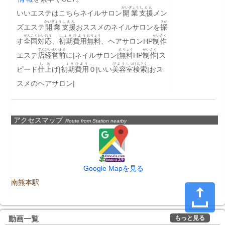
かいぎょう
しえん
いいエステはこちらネイルサロン
開業
支援
メン
かいぎょう
しえん
さが
ズエステ
開業
支援
おススメのネイルサロンを
探
ぜんこく
たいおう
しょき
ひよう
むりょう
せいさく
す
全国
対応
、
初期
費用
無料
、ヘアサロンHP
制作
てん
けいえい
まえ
むりょう
せいさく
エステ
店
経営
前
に|ネイルサロン|
無料
HP
制作
|ス
しあ
しょき
ひよう
びよう
しつ
けんさく
ピード
仕上
げ|
初期
費用
０|いい
美容
室
検索
|おス
スメのヘアサロン|
アクセスマップ
Route from Station nearby
Google Mapを見る
南熊本駅
もっと見る
動画一覧