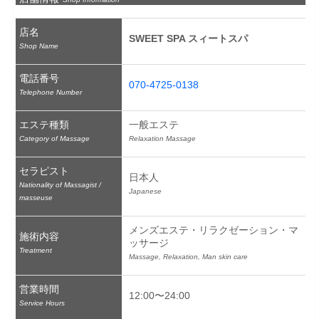
店名
SWEET SPA スィートスパ
Shop Name
電話番号
070-4725-0138
Telephone Number
エステ種類
一般エステ
Category of Massage
Relaxation Massage
セラピスト
日本人
Nationality of Massagist /
Japanese
masseuse
メンズエステ・リラクゼーション・マ
施術内容
ッサージ
Treatment
Massage, Relaxation, Man skin care
営業時間
12:00〜24:00
Service Hours