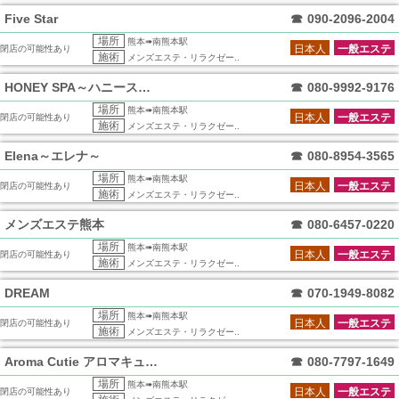
Five Star
☎
090-2096-2004
場所
熊本➠南熊本駅
日本人
一般エステ
閉店の可能性あり
施術
メンズエステ・リラクゼー..
HONEY SPA～ハニースパ～
☎
080-9992-9176
場所
熊本➠南熊本駅
日本人
一般エステ
閉店の可能性あり
施術
メンズエステ・リラクゼー..
Elena～エレナ～
☎
080-8954-3565
場所
熊本➠南熊本駅
日本人
一般エステ
閉店の可能性あり
施術
メンズエステ・リラクゼー..
メンズエステ熊本
☎
080-6457-0220
場所
熊本➠南熊本駅
日本人
一般エステ
閉店の可能性あり
施術
メンズエステ・リラクゼー..
DREAM
☎
070-1949-8082
場所
熊本➠南熊本駅
日本人
一般エステ
閉店の可能性あり
施術
メンズエステ・リラクゼー..
Aroma Cutie アロマキューティ
☎
080-7797-1649
場所
熊本➠南熊本駅
日本人
一般エステ
閉店の可能性あり