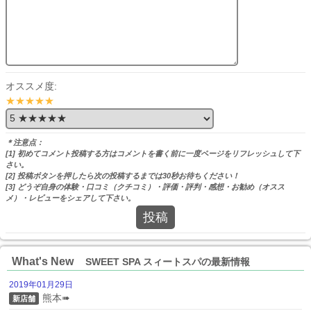
オススメ度:
★★★★★
＊注意点：
[1] 初めてコメント投稿する方はコメントを書く前に一度ページをリフレッシュして下
さい。
[2] 投稿ボタンを押したら次の投稿するまでは30秒お待ちください！
[3] どうぞ自身の体験・口コミ（クチコミ）・評価・評判・感想・お勧め（オスス
メ）・レビューをシェアして下さい。
投稿
What's New
SWEET SPA スィートスパの最新情報
2019年01月29日
熊本➠
新店舗