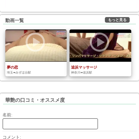
もっと見る
動画一覧
夢の恋
追浜マッサージ
埼玉➠みずほ台駅
神奈川➠追浜駅
華艶の口コミ・オススメ度
名前:
コメント: