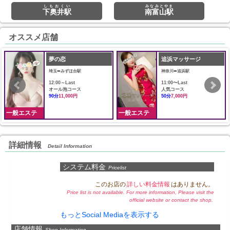
しもおくい
みなみとやま
下奥井駅
南富山駅
オススメ店舗
夢の恋
追浜マッサージ
埼玉➠みずほ台駅
神奈川➠追浜駅
12:00～Last
11:00〜Last
オール泡コース
人気コース
90分
11,000円
50分
7,000円
一般エステ
一般エステ
詳細情報
Detail Information
システム料金
Pricelist
このお店の
詳しい料金情報
はありません。
Price list is not available. For more information, Please visit the
official website or contact the shop.
もっとSocial Mediaを表示する
店舗情報
Shop Information