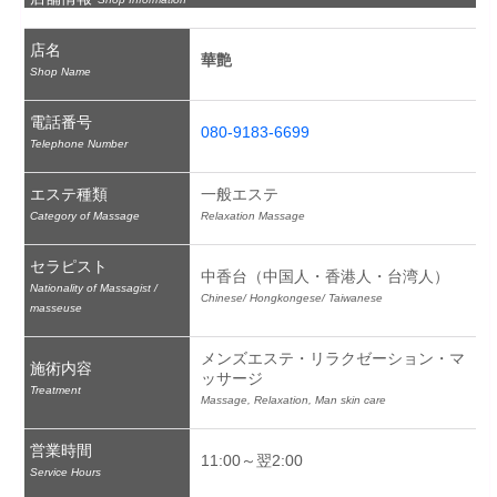
店名
華艶
Shop Name
電話番号
080-9183-6699
Telephone Number
エステ種類
一般エステ
Category of Massage
Relaxation Massage
セラピスト
中香台（中国人・香港人・台湾人）
Nationality of Massagist /
Chinese/ Hongkongese/ Taiwanese
masseuse
メンズエステ・リラクゼーション・マ
施術内容
ッサージ
Treatment
Massage, Relaxation, Man skin care
営業時間
11:00～翌2:00
Service Hours