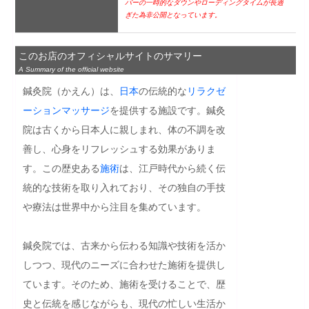
バーの一時的なダウンやローディングタイムが長過
ぎた為非公開となっています。
このお店のオフィシャルサイトのサマリー
A Summary of the official website
鍼灸院（かえん）は、
日本
の伝統的な
リラクゼ
ーション
マッサージ
を提供する施設です。鍼灸
院は古くから日本人に親しまれ、体の不調を改
善し、心身をリフレッシュする効果がありま
す。この歴史ある
施術
は、江戸時代から続く伝
統的な技術を取り入れており、その独自の手技
や療法は世界中から注目を集めています。

鍼灸院では、古来から伝わる知識や技術を活か
しつつ、現代のニーズに合わせた施術を提供し
ています。そのため、施術を受けることで、歴
史と伝統を感じながらも、現代の忙しい生活か