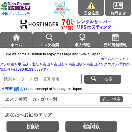
安全注意
お問合せ
全国メンズエステ
ホーム
エステ検索
求人情報
売却店舗情報
We welcome all nation to enjoy massage and SPA in Japan
ホームページ
>
エ
ステ検索
>
甲信越・北陸
>
富山
>
富山市
>
南富山駅
>
南富山メンズエステ-華艶の
電話番号は080-9183-6699です。
検索
HERE (説明)
is the concept of Massage in Japan
エステ検索
カテゴリー別
詳しい検索
あなたへお勧めエリア
さくらばし
あさなまち
桜橋駅
朝菜町駅