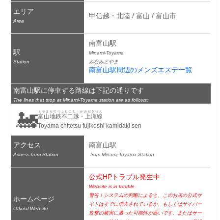
エリア
甲信越・北陸 / 富山 / 富山市
Area
南富山駅
駅
Minami-Toyama
Station
みなみとやま
南富山駅周辺のメンズエステ一覧
南富山駅に停車する路線は下記の通りです
The lines that stop at Minami-Toyama station are as follows:
🚂
とやまちてつふじこし・かみだきせん
富山地鉄不二越・上滝線
Toyama chitetsu fujikoshi kamidaki sen
アクセス
南富山駅
Access from Station
 from Minami-Toyama Station
公式HPトラブル発生中
Website is in trouble
警告！システムの判断によると、このお店の公式サ
ホームページ
イトはすでに消去されているか、もしくはサイバー
Official Website
攻撃の被害に遭った可能性が高いです。またはサー