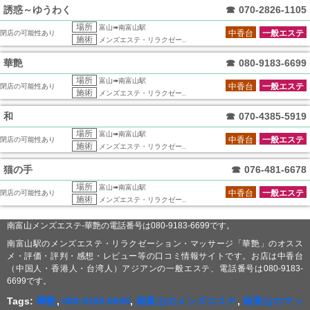
誘惑～ゆうわく
☎
070-2826-1105
場所
富山➠南富山駅
中香台
一般エステ
閉店の可能性あり
施術
メンズエステ・リラクゼー..
華艶
☎
080-9183-6699
場所
富山➠南富山駅
中香台
一般エステ
閉店の可能性あり
施術
メンズエステ・リラクゼー..
和
☎
070-4385-5919
場所
富山➠南富山駅
中香台
一般エステ
閉店の可能性あり
施術
メンズエステ・リラクゼー..
猫の手
☎
076-481-6678
場所
富山➠南富山駅
中香台
一般エステ
閉店の可能性あり
施術
メンズエステ・リラクゼー..
南富山メンズエステ-華艶の電話番号は080-9183-6699です。
南富山駅のメンズエステ・リラクゼーション・マッサージ「華艶」のオスス
メ・評価・評判・感想・レビュー等の口コミ情報サイトです。お店は中香台
（中国人・香港人・台湾人）アジアンの一般エステ、電話番号は080-9183-
6699です。
Tags:
華艶
,
080-9183-6699
,
南富山のメンズエステ
,
南富山のマッ