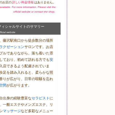
のお店の
詳しい料金情報
はありません。
t available. For more information, Please visit the
official website or contact the shop.
フィシャルサイトのサマリー
icial website
、藤沢駅南口から徒歩数分の場所
ラクゼーション
サロンです。お店
プルでありながら、落ち着いた雰
しており、初めて訪れる方でも
安
入店できるよう配慮されていま
歩足を踏み入れると、柔らかな照
香りが広がり、日常の喧騒を忘れ
空間
が広がります。

台出身の経験豊富な
セラピスト
に
、一般エステやメンズエステ、リ
ン
マッサージ
など多彩なメニュー