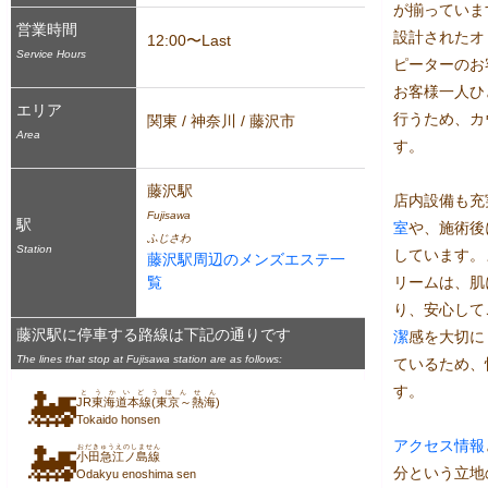
が揃っていま
営業時間
設計されたオ
12:00〜Last
Service Hours
ピーターのお
お客様一人ひ
エリア
行うため、カ
関東 / 神奈川 / 藤沢市
Area
す。

藤沢駅
店内設備も充
Fujisawa
駅
室
や、施術後
ふじさわ
Station
しています。
藤沢駅周辺のメンズエステ一
覧
リームは、肌
り、安心して
藤沢駅に停車する路線は下記の通りです
潔
感を大切に
The lines that stop at Fujisawa station are as follows:
ているため、
す。

🚂
とうかいどうほんせん
JR東海道本線(東京～熱海)
Tokaido honsen
アクセス
情報
🚂
おだきゅうえのしません
小田急江ノ島線
分という立地
Odakyu enoshima sen