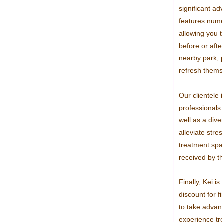
significant a
features nume
allowing you t
before or afte
nearby park, p
refresh thems
Our clientele
professionals 
well as a dive
alleviate stre
treatment spa
received by t
Finally, Kei is
discount for f
to take advant
experience tr