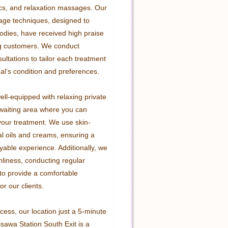
cs, and relaxation massages. Our 
age techniques, designed to 
bodies, have received high praise 
g customers. We conduct 
ltations to tailor each treatment 
ual’s condition and preferences.

ll-equipped with relaxing private 
aiting area where you can 
your treatment. We use skin-
al oils and creams, ensuring a 
able experience. Additionally, we 
anliness, conducting regular 
o provide a comfortable 
r our clients.

cess, our location just a 5-minute 
sawa Station South Exit is a 