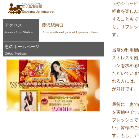
ェやショッピ
🚂
えのしまでんてつせん
江ノ島電鉄線
軽食を楽しん
Enosima dentetsu sen
することもで
アクセス
藤沢駅南口
り、リフレッ
Access from Station
 from south exit gate of Fujisawa Station
す。

恵のホームページ
当店の利用層
Official Website
ストレスを抱
ョンを求める
ただいていま
れる方には、
が好評です。

最後に、恵で
を実施中です
フレッシュで
い。皆様のご
す。もし、ア