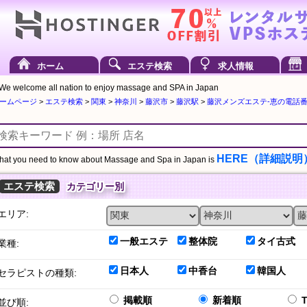
ホーム
エステ検索
求人情報
We welcome all nation to enjoy massage and SPA in Japan
ームページ
>
エステ検索
>
関東
>
神奈川
>
藤沢市
>
藤沢駅
>
藤沢メンズエステ-恵の電話番号は
HERE（詳細説明
at you need to know about Massage and Spa in Japan is
エステ検索
カテゴリー別
エリア:
一般エステ
整体院
タイ古式
業種:
日本人
中香台
韓国人
セラピストの種類:
掲載順
新着順
並び順: