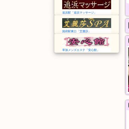
追浜駅「追浜マッサージ」
国府駅東口「艾麗莎」
草加メンズエステ「安心館」
夢の恋
ilAria アリア
埼玉➠みずほ台駅
東京➠新御徒町駅
12:00～Last
12:00〜LAST
オール泡コース
料金
90分
60分
11,000円
8,000円
般エステ
一般エステ