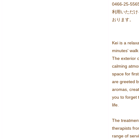
0466-25
利用いただけ
おります。
Kei is a relax
minutes' walk 
The exterior o
calming atmos
space for firs
are greeted by
aromas, creat
you to forget 
life.

The treatment
therapists fro
range of servi