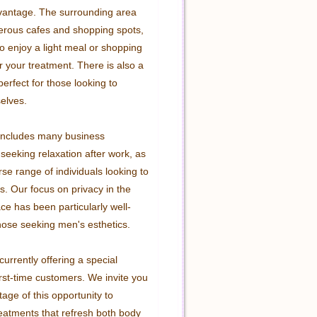
dvantage. The surrounding area 
rous cafes and shopping spots, 
o enjoy a light meal or shopping 
r your treatment. There is also a 
erfect for those looking to 
elves.

 includes many business 
seeking relaxation after work, as 
rse range of individuals looking to 
ss. Our focus on privacy in the 
ce has been particularly well-
hose seeking men's esthetics.

 currently offering a special 
irst-time customers. We invite you 
age of this opportunity to 
eatments that refresh both body 