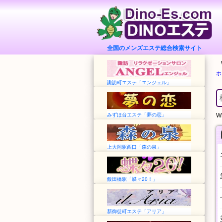
全国のメンズエステ総合検索サイト
ホ
諏訪町エステ「エンジェル」
みずほ台エステ「夢の恋」
Wh
上大岡駅西口「森の泉」
飯田橋駅「蝶々20！」
新御徒町エステ「アリア」