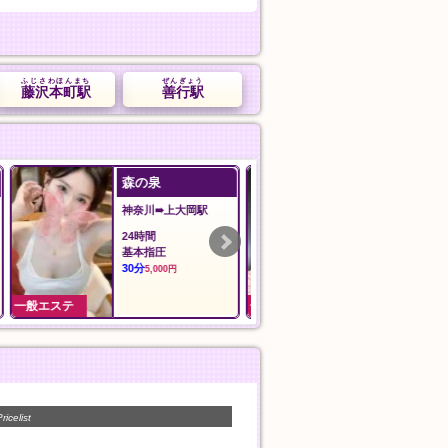
ふじさわほんまち
ぜんぎょう
藤沢本町駅
善行駅
沙羅沙
安心館
東京➠東久留米駅
埼玉➠草加駅
12:00～LAST
12:00〜翌5:00
沙羅沙おすすめコース
おすすめコース
90分
90分
11,000円
10,000円
一般エステ
一般エステ
ricelist