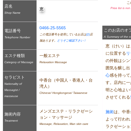
こ
店名
Price list is no
恵
Shop Name
0466-25-5565
このお店のオ
電話番号
この電話番号を使用しているお店は
(2)
店
A Summary of the off
Telephone Number
舗あります。
どうぞご確認下さい！
恵（けい）は
に位置する
リ
エステ種類
一般エステ
の外観はシン
Category of Massage
Relaxation Massage
囲気を醸し出
心
感を持って
セラピスト
中香台（中国人・香港人・台
す。店内に一
Nationality of
湾人）
明と心地よい
Massagist /
Chinese/ Hongkongese/ Taiwanese
masseuse
させてくれる
メンズエステ・リラクゼーシ
施術
は、中香
施術内容
ョン・マッサージ
よって行われ
Treatment
Massage, Relaxation, Man skin care
ラクゼーショ