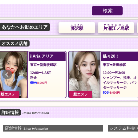
検索
ふじさわ
かたせえのしま
あなたへお勧めエリア
藤沢駅
片瀬江ノ島駅
オススメ店舗
蝶々20！
森の泉
東京➠飯田橋駅
神奈川➠上大岡駅
12:00〜翌3:00
24時間
シャンプー、指圧、オ
基本指圧
イルマッサージ、パウ
30分
5,000円
ダーマッサージ
60分
9,000円
一般エステ
一般エステ
詳細情報
Detail Information
店舗情報
システム料金
Shop Information
P