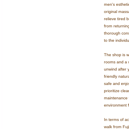
men's estheti
original mass
relieve tired 
from returnin
thorough consu
to the individ
The shop is we
rooms and a w
unwind after 
friendly natur
safe and enjoy
prioritize cle
maintenance t
environment fo
In terms of ac
walk from Fuji