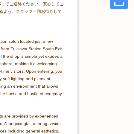
-5565までご連絡ください。安心してご
るよう、スタッフ一同お待ちして
ation salon located just a few 
from Fujisawa Station South Exit. 
f the shop is simple yet exudes a 
phere, making it a welcoming 
t-time visitors. Upon entering, you 
 soft lighting and pleasant 
ing an environment that allows 
the hustle and bustle of everyday 
s are provided by experienced 
m Zhongxiangtai, offering a wide 
ces including general esthetics, 