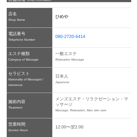
店名
ひめや
Shop Name
電話番号
080-2720-6414
Telephone Number
エステ種類
一般エステ
Category of Massage
Relaxation Massage
セラピスト
日本人
Nationality of Massagist /
Japanese
masseuse
メンズエステ・リラクゼーション・マ
施術内容
ッサージ
Treatment
Massage, Relaxation, Man skin care
営業時間
12:00〜翌2:00
Service Hours