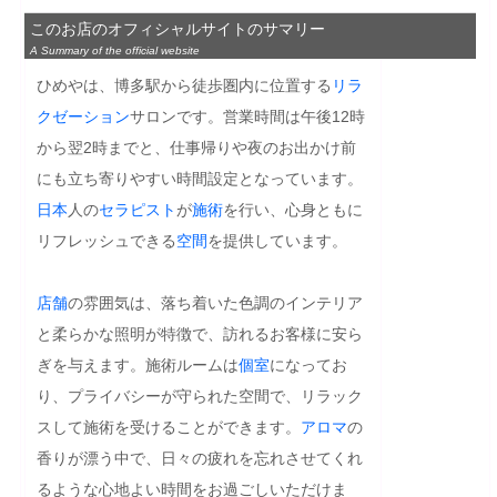
このお店のオフィシャルサイトのサマリー
A Summary of the official website
ひめやは、博多駅から徒歩圏内に位置する
リラ
クゼーション
サロンです。営業時間は午後12時
から翌2時までと、仕事帰りや夜のお出かけ前
にも立ち寄りやすい時間設定となっています。
日本
人の
セラピスト
が
施術
を行い、心身ともに
リフレッシュできる
空間
を提供しています。

店舗
の雰囲気は、落ち着いた色調のインテリア
と柔らかな照明が特徴で、訪れるお客様に安ら
ぎを与えます。施術ルームは
個室
になってお
り、プライバシーが守られた空間で、リラック
スして施術を受けることができます。
アロマ
の
香りが漂う中で、日々の疲れを忘れさせてくれ
るような心地よい時間をお過ごしいただけま