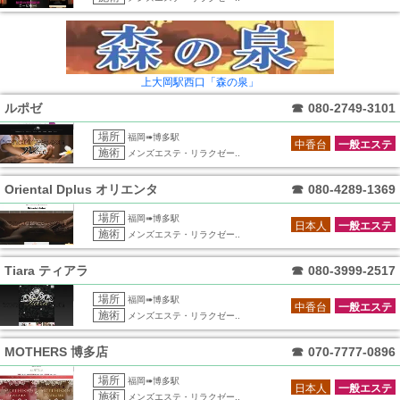
上大岡駅西口「森の泉」
ルポゼ
☎
080-2749-3101
場所
福岡➠博多駅
中香台
一般エステ
施術
メンズエステ・リラクゼー..
Oriental Dplus オリエンタ
☎
080-4289-1369
場所
福岡➠博多駅
日本人
一般エステ
施術
メンズエステ・リラクゼー..
Tiara ティアラ
☎
080-3999-2517
場所
福岡➠博多駅
中香台
一般エステ
施術
メンズエステ・リラクゼー..
MOTHERS 博多店
☎
070-7777-0896
場所
福岡➠博多駅
日本人
一般エステ
施術
メンズエステ・リラクゼー..