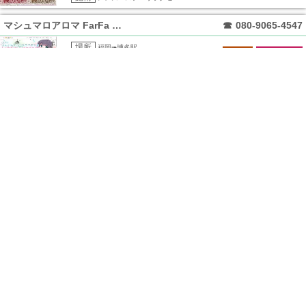
マシュマロアロマ FarFa ファーファ
☎
080-9065-4547
場所
福岡➠博多駅
日本人
一般エステ
施術
メンズエステ・リラクゼー..
ISAWAN アイサワン
☎
090-9077-0032
場所
福岡➠博多駅
日本人
一般エステ
施術
メンズエステ・リラクゼー..
アロマテッィク福岡
☎
0120-958-726
場所
福岡➠博多発
日本人
施術
出張エステ
べトgirl
☎
050-6870-0627
場所
福岡➠博多駅
中香台
一般エステ
施術
メンズエステ・リラクゼー..
夜桜
☎
080-9062-6888
場所
福岡➠博多駅
中香台
一般エステ