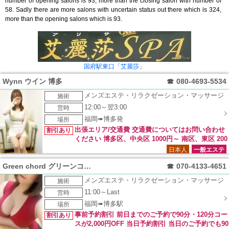
number of opening salons is 93, more than the closing salon with number of
58. Sadly there are more salons with uncertain status out there which is 324,
more than the opening salons which is 93.
国府駅東口「艾麗莎」
Wynn ウイン 博多
☎
080-4693-5534
メンズエステ・リラクゼーション・マッサージ
施術
12:00～翌3:00
営時
福岡➠博多発
場所
出張エリア/交通費 交通費についてはお問い合わせ
割引あり
ください 博多区、中央区 1000円～ 南区、東区 200
0円～ 西区、早良区、城南区 3000円～ チェンジ 3000円 キャ
日本人
一般エステ
ンセル 3000円交通費
Green chord グリーンコード
☎
070-4133-4651
メンズエステ・リラクゼーション・マッサージ
施術
11:00～Last
営時
福岡➠博多駅
場所
事前予約割引 前日までのご予約で90分・120分コー
割引あり
スが2,000円OFF 当日予約割引 当日のご予約でも90