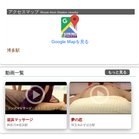
アクセスマップ
Route from Station nearby
Google Mapを見る
博多駅
もっと見る
動画一覧
追浜マッサージ
夢の恋
神奈川➠追浜駅
埼玉➠みずほ台駅