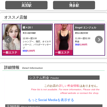
たかみや
はかた
高宮駅
博多駅
オススメ店舗
蝶々20！
Angel エンジェル
東京➠飯田橋駅
愛知➠諏訪町駅
12:00〜翌3:00
11:00〜翌02:00
シャンプー、指圧、オイルマ
料金
ッサージ、パウダーマッサー
30分
5,000円
ジ
60分
9,000円
一般エステ
一般エステ
詳細情報
Detail Information
システム料金
Pricelist
このお店の
詳しい料金情報
はありません。
Price list is not available. For more information, Please visit the
official website or contact the shop.
もっとSocial Mediaを表示する
店舗情報
Shop Information