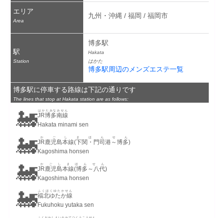
エリア
九州・沖縄 / 福岡 / 福岡市
Area
博多駅
駅
Hakata
Station
はかた
博多駅周辺のメンズエステ一覧
博多駅に停車する路線は下記の通りです
The lines that stop at Hakata station are as follows:
🚂
はかたみなみせん
JR博多南線
Hakata minami sen
🚂
かごしまほんせん
JR鹿児島本線(下関・門司港～博多)
Kagoshima honsen
🚂
かごしまほんせん
JR鹿児島本線(博多～八代)
Kagoshima honsen
🚂
ふくほくゆたかせん
福北ゆたか線
Fukuhoku yutaka sen
ふくおかしえいちかてつくうこうせん