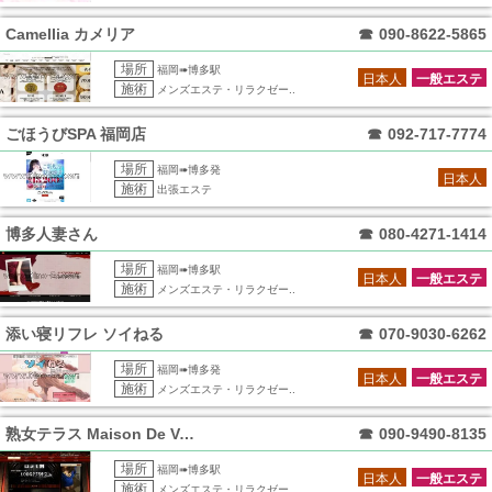
Camellia カメリア
☎
090-8622-5865
場所
福岡➠博多駅
日本人
一般エステ
施術
メンズエステ・リラクゼー..
ごほうびSPA 福岡店
☎
092-717-7774
場所
福岡➠博多発
日本人
施術
出張エステ
博多人妻さん
☎
080-4271-1414
場所
福岡➠博多駅
日本人
一般エステ
施術
メンズエステ・リラクゼー..
添い寝リフレ ソイねる
☎
070-9030-6262
場所
福岡➠博多発
日本人
一般エステ
施術
メンズエステ・リラクゼー..
熟女テラス Maison De Voce
☎
090-9490-8135
場所
福岡➠博多駅
日本人
一般エステ
施術
メンズエステ・リラクゼー..