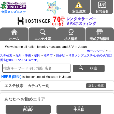
安全注意
お問合せ
全国メンズエステ
ホーム
エステ検索
求人情報
売却店舗情報
We welcome all nation to enjoy massage and SPA in Japan
ホームページ
>
エ
ステ検索
>
九州・沖縄
>
福岡
>
福岡市
>
博多駅
>
博多メンズエステ-ひめやの電話
番号は080-2720-6414です。
検索
HERE (説明)
is the concept of Massage in Japan
エステ検索
カテゴリー別
詳しい検索
あなたへお勧めエリア
よしづか
ちはや
吉塚駅
千早駅