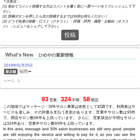
＊注意点：
[1] 初めてコメント投稿する方はコメントを書く前に一度ページをリフレッシュして下
さい。
[2] 投稿ボタンを押したら次の投稿するまでは30秒お待ちください！
[3] どうぞ自身の体験・口コミ（クチコミ）・評価・評判・感想・お勧め（オスス
メ）・レビューをシェアして下さい。
投稿
What's New
ひめやの最新情報
2019年01月25日
福岡➠
新店舗
ページ：1
93
324
58
営業、
不明、
閉店
この地域ではマッサージ・SPAサロン事業は依然として好調です。利用者はサ
ービスを楽しみ、その対価を支払う意欲があります。営業中サロン数は93件
で、閉店サロン数58件を上回っています。 さらに、営業状況が不明なサロン
は324件あり、営業中サロン数93件を上回っています。
In this area, massage and SPA salon businesses are still very good, people
are still enjoying the service and willing to pay for it, as you can see the