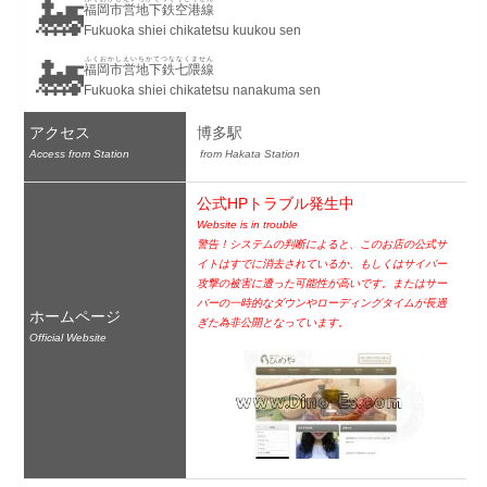
🚂
福岡市営地下鉄空港線
Fukuoka shiei chikatetsu kuukou sen
🚂
ふくおかしえいちかてつななくません
福岡市営地下鉄七隈線
Fukuoka shiei chikatetsu nanakuma sen
アクセス
博多駅
Access from Station
 from Hakata Station
公式HPトラブル発生中
Website is in trouble
警告！システムの判断によると、このお店の公式サ
イトはすでに消去されているか、もしくはサイバー
攻撃の被害に遭った可能性が高いです。またはサー
バーの一時的なダウンやローディングタイムが長過
ホームページ
ぎた為非公開となっています。
Official Website