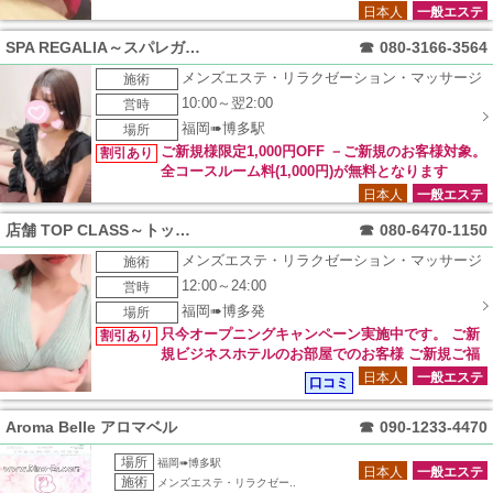
分・120分コースが1,000円OFF！！
日本人
一般エステ
SPA REGALIA～スパレガリア～
☎
080-3166-3564
メンズエステ・リラクゼーション・マッサージ
施術
10:00～翌2:00
営時
福岡➠博多駅
場所
ご新規様限定1,000円OFF －ご新規のお客様対象。
割引あり
全コースルーム料(1,000円)が無料となります
日本人
一般エステ
店舗 TOP CLASS～トップクラス～
☎
080-6470-1150
メンズエステ・リラクゼーション・マッサージ
施術
12:00～24:00
営時
福岡➠博多発
場所
只今オープニングキャンペーン実施中です。 ご新
割引あり
規ビジネスホテルのお部屋でのお客様 ご新規ご福
岡市内中心部のご自宅のお客様 リピートご利用の皆様 ※通常
日本人
一般エステ
口コミ
価格より5000円オフ！
Aroma Belle アロマベル
☎
090-1233-4470
場所
福岡➠博多駅
日本人
一般エステ
施術
メンズエステ・リラクゼー..