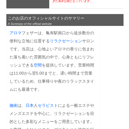
ぎた為非公開となっています。
このお店のオフィシャルサイトのサマリー
A Summary of the official website
アロマ
フェザーは、亀有駅南口から徒歩数分の
便利な立地に位置する
リラクゼーション
サロン
です。当店は、心地よいアロマの香りに包まれ
た落ち着いた雰囲気の中で、心身ともにリフレ
ッシュできる
空間
を提供しています。営業時間
は11:00から翌5:00までと、遅い時間まで営業
しているため、仕事帰りや夜のリラックスタイ
ムにも最適です。

施術
は、
日本
人
セラピスト
による一般エステや
メンズエステを中心に、リラクゼーションを目
的とした多彩なメニューをご用意しています。