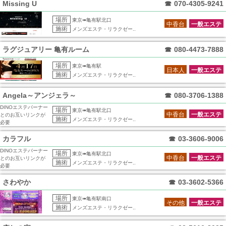
Missing U
☎
070-4305-9241
場所
東京➠亀有駅北口
中香台
一般エステ
施術
メンズエステ・リラクゼー..
ラグジュアリー 亀有ルーム
☎
080-4473-7888
場所
東京➠亀有駅
日本人
一般エステ
施術
メンズエステ・リラクゼー..
Angela～アンジェラ～
☎
080-3706-1388
DINOエステバーナー
場所
東京➠亀有駅北口
中香台
一般エステ
とのお互いリンクが
施術
メンズエステ・リラクゼー..
必要
カラフル
☎
03-3606-9006
DINOエステバーナー
場所
東京➠亀有駅北口
中香台
一般エステ
とのお互いリンクが
施術
メンズエステ・リラクゼー..
必要
さわやか
☎
03-3602-5366
場所
東京➠亀有駅南口
その他
一般エステ
施術
メンズエステ・リラクゼー..