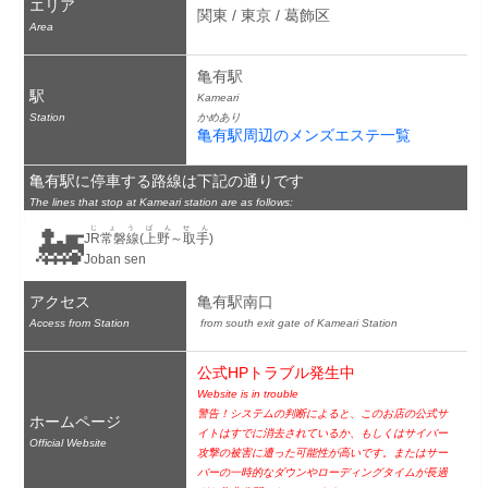
エリア
関東 / 東京 / 葛飾区
Area
亀有駅
駅
Kameari
Station
かめあり
亀有駅周辺のメンズエステ一覧
亀有駅に停車する路線は下記の通りです
The lines that stop at Kameari station are as follows:
🚂
じょうばんせん
JR常磐線(上野～取手)
Joban sen
アクセス
亀有駅南口
Access from Station
 from south exit gate of Kameari Station
公式HPトラブル発生中
Website is in trouble
警告！システムの判断によると、このお店の公式サ
ホームページ
イトはすでに消去されているか、もしくはサイバー
Official Website
攻撃の被害に遭った可能性が高いです。またはサー
バーの一時的なダウンやローディングタイムが長過