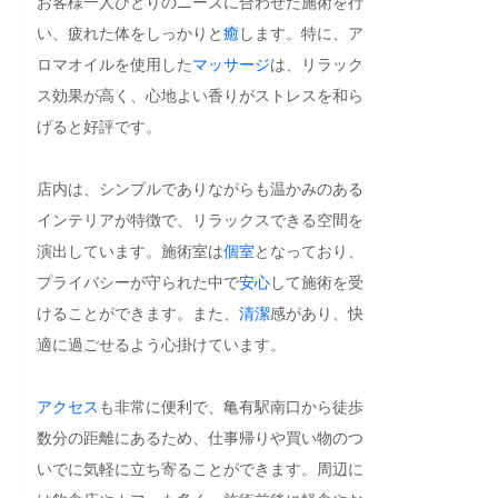
お客様一人ひとりのニーズに合わせた施術を行
い、疲れた体をしっかりと
癒
します。特に、ア
ロマオイルを使用した
マッサージ
は、リラック
ス効果が高く、心地よい香りがストレスを和ら
げると好評です。

店内は、シンプルでありながらも温かみのある
インテリアが特徴で、リラックスできる空間を
演出しています。施術室は
個室
となっており、
プライバシーが守られた中で
安心
して施術を受
けることができます。また、
清潔
感があり、快
適に過ごせるよう心掛けています。

アクセス
も非常に便利で、亀有駅南口から徒歩
数分の距離にあるため、仕事帰りや買い物のつ
いでに気軽に立ち寄ることができます。周辺に