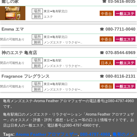
癒しの家
☎
03-5616-8035
場所
東京➠亀有駅北口
中香台
一般エステ
施術
エステ
Emma エマ
☎
080-7711-0040
場所
東京➠亀有駅北口
中香台
一般エステ
閉店の可能性あり
施術
メンズエステ・リラクゼー..
神のエステ 亀有店
☎
070-8544-6969
場所
東京➠亀有駅
日本人
一般エステ
閉店の可能性あり
施術
メンズエステ・リラクゼー..
Fragrance フレグランス
☎
080-8116-2131
場所
東京➠亀有駅南口
中香台
一般エステ
閉店の可能性あり
施術
メンズエステ・リラクゼー..
亀有メンズエステ-Aroma Feather アロマフェザーの電話番号は080-4797-4960
です。
亀有駅南口のメンズエステ・リラクゼーション「Aroma Feather アロマフェザ
ー」のオススメ・評価・評判・感想・レビュー等の口コミ情報サイトです。お
店は日本人の一般エステ、電話番号は080-4797-4960です。
Tags:
Aroma Feather アロマフェザー
,
080-4797-4960
,
亀有のメン