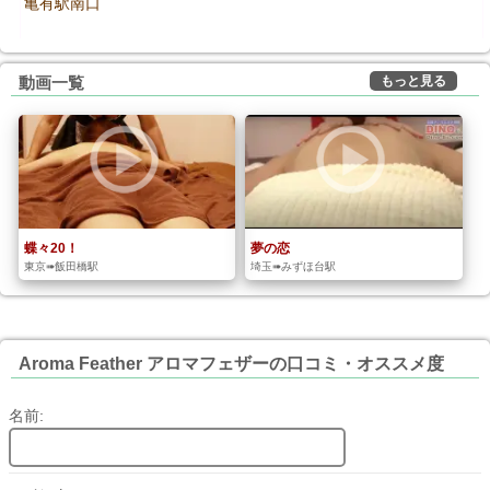
亀有駅南口
もっと見る
動画一覧
蝶々20！
夢の恋
東京➠飯田橋駅
埼玉➠みずほ台駅
Aroma Feather アロマフェザーの口コミ・オススメ度
名前: