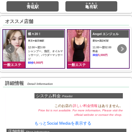
あおと
かめあり
青砥駅
亀有駅
オススメ店舗
蝶々20！
Angel エンジェル
東京➠飯田橋駅
愛知➠諏訪町駅
12:00〜翌3:00
11:00〜翌02:00
シャンプー、指圧、オイルマ
料金
ッサージ、パウダーマッサー
30分
5,000円
ジ
60分
9,000円
一般エステ
一般エステ
詳細情報
Detail Information
システム料金
Pricelist
このお店の
詳しい料金情報
はありません。
Price list is not available. For more information, Please visit the
official website or contact the shop.
もっとSocial Mediaを表示する
店舗情報
Shop Information