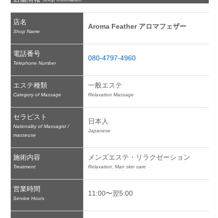
店名
Aroma Feather アロマフェザー
Shop Name
電話番号
080-4797-4960
Telephone Number
エステ種類
一般エステ
Category of Massage
Relaxation Massage
セラピスト
日本人
Nationality of Massagist /
Japanese
masseuse
施術内容
メンズエステ・リラクゼーション
Treatment
Relaxation, Man skin care
営業時間
11:00〜翌5:00
Service Hours