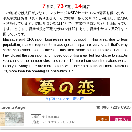
7
73
14
営業、
不明、
閉店
この地域では人口が少なく、マッサージやSPAサービスへの需要も低いため、
事業環境はあまり良くありません。その結果、多くのサロンが閉店し、他地域
へ移転しています。閉店サロン数は14件で、営業中サロン数7件を上回ってい
ます。 さらに、営業状況が不明なサロンは73件あり、営業中サロン数7件を上
回っています。
Massage and SPA salon businesses are not good in this area, due to less
population, market request for massage and spa are very small that’s why
some spa owner used to invest in this area, some couldn’t make a living so
they closed the spa salon and moved out of this area, but few chose to stay. As
you can see the number closing salon is 14 more than opening salons which
is only 7. Sadly there are more salons with uncertain status out there which is
73, more than the opening salons which is 7.
みずほ台エステ「夢の恋」
aroma Angel
☎
080-7229-0915
場所
東京➠亀有駅
日本人
一般エステ
施術
メンズエステ・リラクゼー..