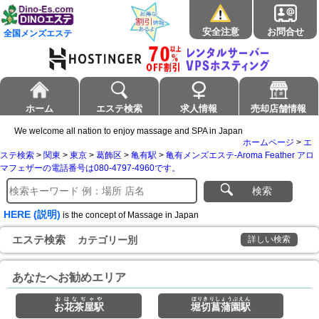
安全注意
お問合せ
全国メンズエステ
ホーム
エステ検索
求人情報
売却店舗情報
We welcome all nation to enjoy massage and SPA in Japan
ホームページ
>
エ
ステ検索
>
関東
>
東京
>
葛飾区
>
亀有駅
>
亀有メンズエステ-Aroma Feather アロ
マフェザーの電話番号は080-4797-4960です。
検索
HERE (説明)
is the concept of Massage in Japan
エステ検索
カテゴリー別
詳しい検索
あなたへお勧めエリア
おはなぢゃや
ほりきりしょうぶえん
お花茶屋駅
堀切菖蒲園駅