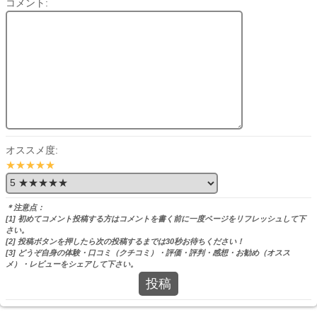
コメント:
オススメ度:
★★★★★
＊注意点：
[1] 初めてコメント投稿する方はコメントを書く前に一度ページをリフレッシュして下
さい。
[2] 投稿ボタンを押したら次の投稿するまでは30秒お待ちください！
[3] どうぞ自身の体験・口コミ（クチコミ）・評価・評判・感想・お勧め（オスス
メ）・レビューをシェアして下さい。
投稿