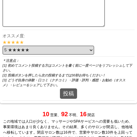
オススメ度:
★★★★★
＊注意点：
[1] 初めてコメント投稿する方はコメントを書く前に一度ページをリフレッシュして下
さい。
[2] 投稿ボタンを押したら次の投稿するまでは30秒お待ちください！
[3] どうぞ自身の体験・口コミ（クチコミ）・評価・評判・感想・お勧め（オスス
メ）・レビューをシェアして下さい。
投稿
10
92
16
営業、
不明、
閉店
この地域では人口が少なく、マッサージやSPAサービスへの需要も低いため、
事業環境はあまり良くありません。その結果、多くのサロンが閉店し、他地域
へ移転しています。閉店サロン数は16件で、営業中サロン数10件を上回って