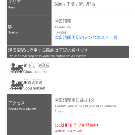
エリア
関東 / 千葉 / 習志野市
Area
津田沼駅
駅
Tsudanuma
Station
つだぬま
津田沼駅周辺のメンズエステ一覧
津田沼駅に停車する路線は下記の通りです
The lines that stop at Tsudanuma station are as follows:
🚂
ちゅうおう・そうぶせん
JR中央・総武線
Chuo-sobu sen
🚂
そうぶほんせん
JR総武本線
Sobu honsen
津田沼駅南口徒歩1分
アクセス
1 minute from south exit gate of Tsudanuma 
Access from Station
Station
公式HPトラブル発生中
Website is in trouble