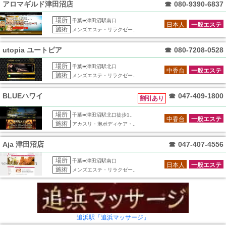
アロマギルド津田沼店
☎
080-9390-6837
場所
千葉➠津田沼駅南口
日本人
一般エステ
施術
メンズエステ・リラクゼー..
utopia ユートピア
☎
080-7208-0528
場所
千葉➠津田沼駅北口
中香台
一般エステ
施術
メンズエステ・リラクゼー..
BLUEハワイ
☎
047-409-1800
割引あり
場所
千葉➠津田沼駅北口徒歩1..
中香台
一般エステ
施術
アカスリ・泡ボディケア・..
Aja 津田沼店
☎
047-407-4556
場所
千葉➠津田沼駅南口
日本人
一般エステ
施術
メンズエステ・リラクゼー..
追浜駅「追浜マッサージ」