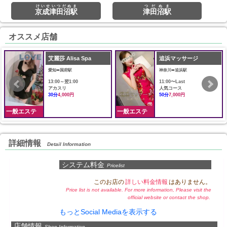
けいせいつだぬま
つだぬま
京成津田沼駅
津田沼駅
オススメ店舗
艾麗莎 Alisa Spa
追浜マッサージ
愛知➠国府駅
神奈川➠追浜駅
13:00～翌1:00
11:00〜Last
アカスリ
人気コース
30分
4,000円
50分
7,000円
一般エステ
一般エステ
詳細情報
Detail Information
システム料金
Pricelist
このお店の
詳しい料金情報
はありません。
Price list is not available. For more information, Please visit the
official website or contact the shop.
もっとSocial Mediaを表示する
店舗情報
Shop Information