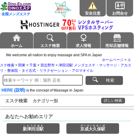
安全注意
お問合せ
全国メンズエステ
ホーム
エステ検索
求人情報
売却店舗情報
We welcome all nation to enjoy massage and SPA in Japan
ホームページ
>
エ
ステ検索
>
関東
>
千葉
>
習志野市
>
津田沼駅 メンズエステ・マッサージ・アカス
リ・整体院・タイ古式・リラクゼーション・アロマオイル
検索
HERE (説明)
is the concept of Massage in Japan
エステ検索
カテゴリー別
詳しい検索
あなたへお勧めエリア
しんつだぬま
けいせいおおくぼ
新津田沼駅
京成大久保駅