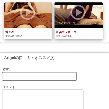
蝶々20！
追浜マッサージ
東京➠飯田橋駅
神奈川➠追浜駅
Angelの口コミ・オススメ度
名前:
コメント: