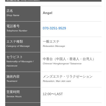
店名
Angel
Shop Name
電話番号
070-3251-9529
Telephone Number
エステ種類
一般エステ
Category of Massage
Relaxation Massage
セラピスト
中香台（中国人・香港人・台湾人）
Nationality of Massagist /
Chinese/ Hongkongese/ Taiwanese
masseuse
施術内容
メンズエステ・リラクゼーション
Treatment
Relaxation, Man skin care
営業時間
12:00〜LAST
Service Hours