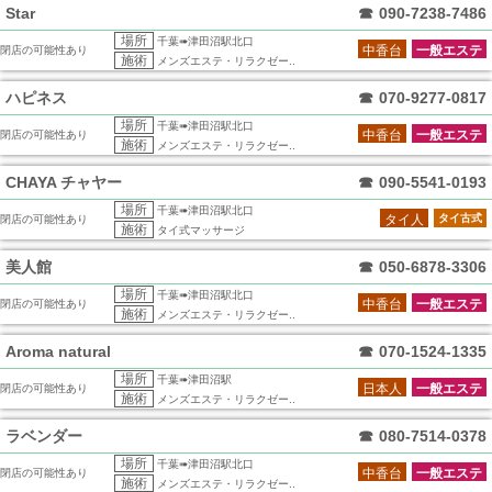
Star
☎
090-7238-7486
場所
千葉➠津田沼駅北口
中香台
一般エステ
閉店の可能性あり
施術
メンズエステ・リラクゼー..
ハピネス
☎
070-9277-0817
場所
千葉➠津田沼駅北口
中香台
一般エステ
閉店の可能性あり
施術
メンズエステ・リラクゼー..
CHAYA チャヤー
☎
090-5541-0193
場所
千葉➠津田沼駅北口
タイ人
タイ古式
閉店の可能性あり
施術
タイ式マッサージ
美人館
☎
050-6878-3306
場所
千葉➠津田沼駅北口
中香台
一般エステ
閉店の可能性あり
施術
メンズエステ・リラクゼー..
Aroma natural
☎
070-1524-1335
場所
千葉➠津田沼駅
日本人
一般エステ
閉店の可能性あり
施術
メンズエステ・リラクゼー..
ラベンダー
☎
080-7514-0378
場所
千葉➠津田沼駅北口
中香台
一般エステ
閉店の可能性あり
施術
メンズエステ・リラクゼー..