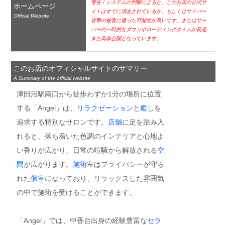
警告！システムの判断によると、このお店の公式サ
ホームページ
イトはすでに消去されているか、もしくはサイバー
Official Website
攻撃の被害に遭った可能性が高いです。またはサー
バーの一時的なダウンやローディングタイムが長過
ぎた為非公開となっています。
このお店のオフィシャルサイトのサマリー
A Summary of the official website
津田沼駅南口から徒歩わずか1分の場所に位置
する「Angel」は、
リラクゼーション
と
癒
しを
追求する特別なサロンです。
店舗
に足を踏み入
れると、落ち着いた色調のインテリアと心地よ
い香りが広がり、日常の喧騒から解放される
空
間
が広がります。
施術
室はプライバシーが守ら
れた
個室
になっており、リラックスした雰囲気
の中で施術を受けることができます。

「Angel」では、中香台出身の経験豊富な
セラ