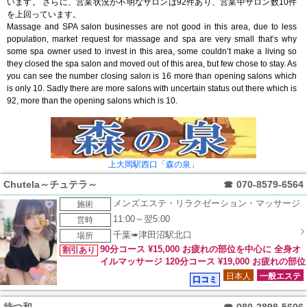
います。 さらに、営業状況が不明なサロンは92件あり、営業中サロン数10件
を上回っています。
Massage and SPA salon businesses are not good in this area, due to less
population, market request for massage and spa are very small that’s why
some spa owner used to invest in this area, some couldn’t make a living so
they closed the spa salon and moved out of this area, but few chose to stay. As
you can see the number closing salon is 16 more than opening salons which
is only 10. Sadly there are more salons with uncertain status out there which is
92, more than the opening salons which is 10.
上大岡駅西口「森の泉」
Chutela～チュテラ～
☎
070-8579-6564
メンズエステ・リラクゼーション・マッサージ
施術
11:00～翌5:00
営時
千葉➠津田沼駅北口
場所
90分コース ¥15,000 お疲れの部位を中心に 全身オ
割引あり
イルマッサージ 120分コース ¥19,000 お疲れの部位
を中心に施術
日本人
一般エステ
口コミ
待つ和
☎
080-2898-5606