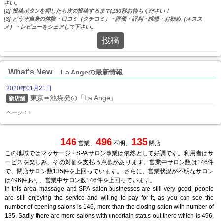
さい。
[2] 投稿ボタンを押したら次の投稿するまでは30秒お待ちください！
[3] どうぞ自身の体験・口コミ（クチコミ）・評価・評判・感想・お勧め（オスス
メ）・レビューをシェアして下さい。
投稿
What's New
La Angeの最新情報
2020年01月21日
東京➠池袋発の「La Ange」
新店舗
ページ：1
146
496
135
営業、
不明、
閉店
この地域ではマッサージ・SPAサロン事業は依然として好調です。利用者はサ
ービスを楽しみ、その対価を支払う意欲があります。営業中サロン数は146件
で、閉店サロン数135件を上回っています。 さらに、営業状況が不明なサロン
は496件あり、営業中サロン数146件を上回っています。
In this area, massage and SPA salon businesses are still very good, people
are still enjoying the service and willing to pay for it, as you can see the
number of opening salons is 146, more than the closing salon with number of
135. Sadly there are more salons with uncertain status out there which is 496,