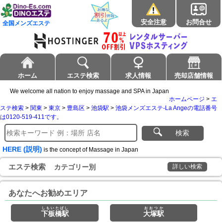
安全注意
お問合せ
全国メンズエステ
ホーム
エステ検索
求人情報
売却店舗情報
We welcome all nation to enjoy massage and SPA in Japan
ホームページ
>
エ
ステ検索
>
関東
>
東京
>
豊島区
>
池袋駅
>
池袋メンズエステ-La Angeの電話番号
は0120-519-411です。
検索
HERE (説明)
is the concept of Massage in Japan
エステ検索
カテゴリー別
詳しい検索
あなたへお勧めエリア
しもいたばし
おおつか
下板橋駅
大塚駅