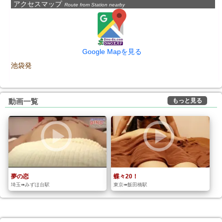
アクセスマップ
Route from Station nearby
Google Mapを見る
池袋発
もっと見る
動画一覧
夢の恋
蝶々20！
埼玉➠みずほ台駅
東京➠飯田橋駅