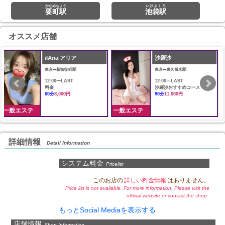
かなめちょう
いけぶくろ
要町駅
池袋駅
オススメ店舗
沙羅沙
蝶々20！
東京➠東久留米駅
東京➠飯田橋駅
12:00～LAST
12:00〜翌3:00
沙羅沙おすすめコース
シャンプー、指圧、オイルマ
90分
11,000円
ッサージ、パウダーマッサー
ジ
60分
9,000円
一般エステ
一般エステ
詳細情報
Detail Information
システム料金
Pricelist
このお店の
詳しい料金情報
はありません。
Price list is not available. For more information, Please visit the
official website or contact the shop.
もっとSocial Mediaを表示する
店舗情報
Shop Information