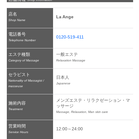
店名
La Ange
Shop Name
電話番号
0120-519-411
Telephone Number
エステ種類
一般エステ
Category of Massage
Relaxation Massage
セラピスト
日本人
Nationality of Massagist /
Japanese
masseuse
メンズエステ・リラクゼーション・マ
施術内容
ッサージ
Treatment
Massage, Relaxation, Man skin care
営業時間
12:00～24:00
Service Hours