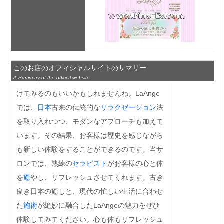
このお店のオフィシャルサイトのサマリー
A Summary of the official website
けてみるのもいいかもしれませんね。LaAnge
では、
日本
古来の伝統的な
リラクゼーション
法
を取り入れつつ、モダンなアプローチも加えて
います。その結果、お客様は歴史を感じながら
も新しい体験をすることができるのです。当サ
ロンでは、熟練の
セラピスト
がお客様の心と体
を
癒
やし、リフレッシュさせてくれます。古き
良き日本の癒しと、現代の忙しい生活に合わせ
た
施術
が絶妙に融合したLaAngeの魅力をぜひ
体験してみてください。心も体もリフレッシュ