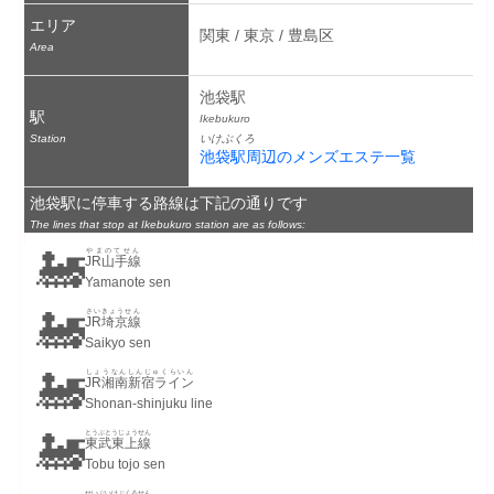
エリア
関東 / 東京 / 豊島区
Area
池袋駅
駅
Ikebukuro
Station
いけぶくろ
池袋駅周辺のメンズエステ一覧
池袋駅に停車する路線は下記の通りです
The lines that stop at Ikebukuro station are as follows:
🚂
やまのてせん
JR山手線
Yamanote sen
🚂
さいきょうせん
JR埼京線
Saikyo sen
🚂
しょうなんしんじゅくらいん
JR湘南新宿ライン
Shonan-shinjuku line
🚂
とうぶとうじょうせん
東武東上線
Tobu tojo sen
せいぶいけぶくろせん