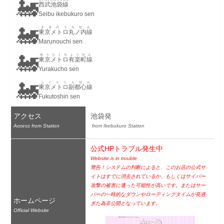
🚂
西武池袋線
Seibu ikebukuro sen
🚂
まるのうちせん
東京メトロ丸ノ内線
Marunouchi sen
🚂
ゆうらくちょうせん
東京メトロ有楽町線
Yurakucho sen
🚂
ふくとしんせん
東京メトロ副都心線
Fukutoshin sen
アクセス
池袋発
Access from Station
 from Ikebukuro Station
公式HPトラブル発生中
Website is in trouble
警告！システムの判断によると、このお店の公式サ
イトはすでに消去されているか、もしくはサイバー
攻撃の被害に遭った可能性が高いです。またはサー
バーの一時的なダウンやローディングタイムが長過
ホームページ
ぎた為非公開となっています。
Official Website