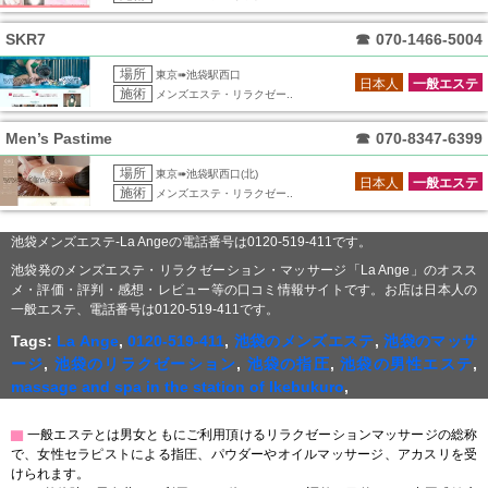
SKR7
☎
070-1466-5004
場所
東京➠池袋駅西口
日本人
一般エステ
施術
メンズエステ・リラクゼー..
Men’s Pastime
☎
070-8347-6399
場所
東京➠池袋駅西口(北)
日本人
一般エステ
施術
メンズエステ・リラクゼー..
池袋メンズエステ-La Angeの電話番号は0120-519-411です。
池袋発のメンズエステ・リラクゼーション・マッサージ「La Ange」のオスス
メ・評価・評判・感想・レビュー等の口コミ情報サイトです。お店は日本人の
一般エステ、電話番号は0120-519-411です。
Tags:
La Ange
,
0120-519-411
,
池袋のメンズエステ
,
池袋のマッサ
ージ
,
池袋のリラクゼーション
,
池袋の指圧
,
池袋の男性エステ
,
massage and spa in the station of Ikebukuro
,
▇
一般エステとは男女ともにご利用頂けるリラクゼーションマッサージの総称
で、女性セラピストによる指圧、パウダーやオイルマッサージ、アカスリを受
けられます。