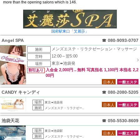
more than the opening salons which is 146.
国府駅東口「艾麗莎」
Angel SPA
☎
080-9093-0707
メンズエステ・リラクゼーション・マッサージ
施術
12:00～翌5:00
営時
東京➠池袋発
場所
入会金 2,000円→無料 写真指名 1,100円 本指名 2,2
割引あり
00円
日本人
一般エステ
CANDY キャンディ
☎
080-2080-5205
場所
東京➠池袋発
日本人
一般エステ
施術
メンズエステ・リラクゼー..
池袋天花
☎
050-5530-8609
場所
東京➠池袋駅
日本人
一般エステ
施術
メンズエステ・リラクゼー..