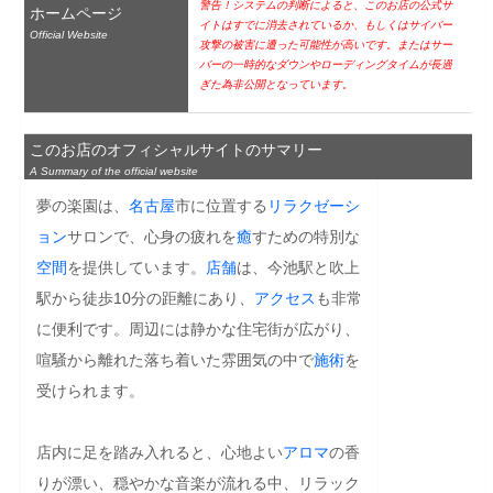
警告！システムの判断によると、このお店の公式サ
ホームページ
イトはすでに消去されているか、もしくはサイバー
Official Website
攻撃の被害に遭った可能性が高いです。またはサー
バーの一時的なダウンやローディングタイムが長過
ぎた為非公開となっています。
このお店のオフィシャルサイトのサマリー
A Summary of the official website
夢の楽園は、
名古屋
市に位置する
リラクゼーシ
ョン
サロンで、心身の疲れを
癒
すための特別な
空間
を提供しています。
店舗
は、今池駅と吹上
駅から徒歩10分の距離にあり、
アクセス
も非常
に便利です。周辺には静かな住宅街が広がり、
喧騒から離れた落ち着いた雰囲気の中で
施術
を
受けられます。

店内に足を踏み入れると、心地よい
アロマ
の香
りが漂い、穏やかな音楽が流れる中、リラック