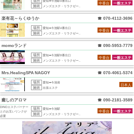
場所
愛知➠今池駅4番出口
中香台
一般エステ
施術
メンズエステ・リラクゼー..
楽有花～らくゆうか
☎
070-4112-3696
場所
愛知➠今池駅4番出口
中香台
一般エステ
施術
メンズエステ・リラクゼー..
momoランド
☎
090-5953-7779
場所
愛知➠今池駅8番出口
中香台
一般エステ
施術
メンズエステ・リラクゼー..
Mrs.HealingSPA NAGOY
☎
070-4061-5374
場所
愛知➠今池発
日本人
施術
出張エステ
癒しのアロマ
☎
090-2181-3589
DINOエステバーナー
場所
愛知➠今池駅
中香台
一般エステ
とのお互いリンクが
施術
メンズエステ・リラクゼー..
必要