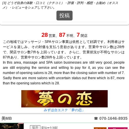
[3] どうぞ自身の体験・口コミ（クチコミ）・評価・評判・感想・お勧め（オスス
メ）・レビューをシェアして下さい。
投稿
28
87
7
営業、
不明、
閉店
この地域ではマッサージ・SPAサロン事業は依然として好調です。利用者はサ
ービスを楽しみ、その対価を支払う意欲があります。営業中サロン数は28件
で、閉店サロン数7件を上回っています。 さらに、営業状況が不明なサロンは
87件あり、営業中サロン数28件を上回っています。
In this area, massage and SPA salon businesses are still very good, people
are still enjoying the service and willing to pay for it, as you can see the
number of opening salons is 28, more than the closing salon with number of 7.
Sadly there are more salons with uncertain status out there which is 87, more
than the opening salons which is 28.
みずほ台エステ「夢の恋」
美MB
☎
070-1646-8935
場所
愛知➠今池駅