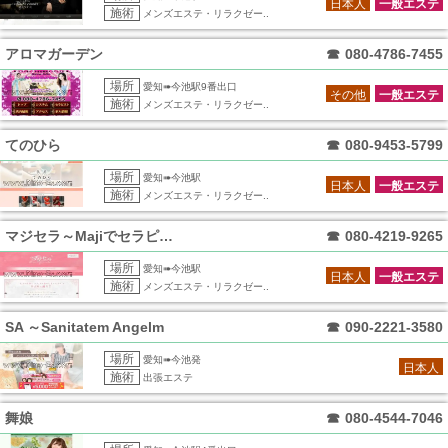
日本人
一般エステ
施術
メンズエステ・リラクゼー..
アロマガーデン
☎
080-4786-7455
場所
愛知➠今池駅9番出口
その他
一般エステ
施術
メンズエステ・リラクゼー..
てのひら
☎
080-9453-5799
場所
愛知➠今池駅
日本人
一般エステ
施術
メンズエステ・リラクゼー..
マジセラ～Majiでセラピストさんになる
☎
080-4219-9265
場所
愛知➠今池駅
日本人
一般エステ
施術
メンズエステ・リラクゼー..
SA ～Sanitatem Angelm
☎
090-2221-3580
場所
愛知➠今池発
日本人
施術
出張エステ
舞娘
☎
080-4544-7046