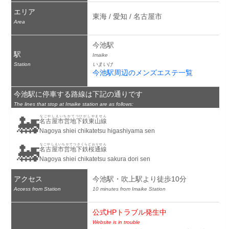
エリア
東海 / 愛知 / 名古屋市
Area
今池駅
駅
Imaike
Station
いまいけ
今池駅周辺のメンズエステ一覧
今池駅に停車する路線は下記の通りです
The lines that stop at Imaike station are as follows:
🚂
なごやしえいちかてつひがしやません
名古屋市営地下鉄東山線
Nagoya shiei chikatetsu higashiyama sen
🚂
なごやしえいちかてつさくらどおりせん
名古屋市営地下鉄桜通線
Nagoya shiei chikatetsu sakura dori sen
アクセス
今池駅・吹上駅より徒歩10分
Access from Station
10 minutes from Imaike Station
公式HPトラブル発生中
Website is in trouble