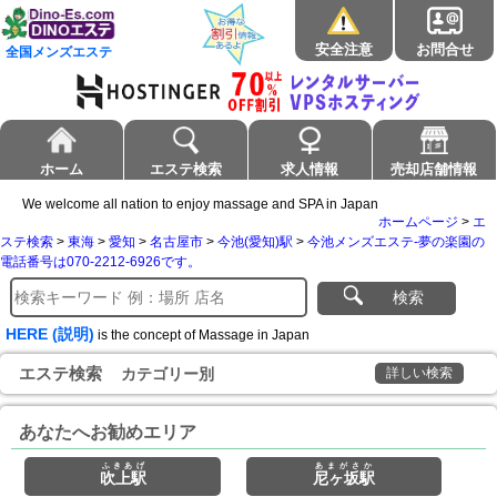
安全注意
お問合せ
全国メンズエステ
ホーム
エステ検索
求人情報
売却店舗情報
We welcome all nation to enjoy massage and SPA in Japan
ホームページ
>
エ
ステ検索
>
東海
>
愛知
>
名古屋市
>
今池(愛知)駅
>
今池メンズエステ-夢の楽園の
電話番号は070-2212-6926です。
検索
HERE (説明)
is the concept of Massage in Japan
エステ検索
カテゴリー別
詳しい検索
あなたへお勧めエリア
ふきあげ
あまがさか
吹上駅
尼ヶ坂駅