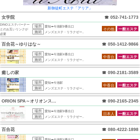
新御徒町エステ「アリア」
女学院
☎
052-741-1773
DINOエステバーナー
場所
愛知➠今池駅9番出口
その他
一般エステ
とのお互いリンクが
施術
メンズエステ・リラクゼー..
必要
百合花～ゆりはな～
☎
050-1412-9866
場所
愛知➠今池駅4番出口
中香台
一般エステ
施術
メンズエステ・リラクゼー..
癒しの家
☎
090-2181-3589
場所
愛知➠今池駅
中香台
一般エステ
施術
メンズエステ・リラクゼー..
ORION SPA～オリオンスパ～
☎
090-2165-2345
場所
愛知➠今池駅9番出口
日本人
一般エステ
施術
メンズエステ・リラクゼー..
百合花
☎
080-4222-1898
場所
愛知➠今池駅4番出口