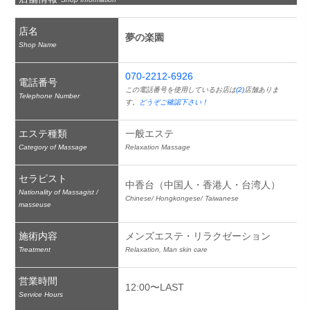
店名
夢の楽園
Shop Name
070-2212-6926
電話番号
この電話番号を使用しているお店は
(2)
店舗ありま
Telephone Number
す。
どうぞご確認下さい！
エステ種類
一般エステ
Category of Massage
Relaxation Massage
セラピスト
中香台（中国人・香港人・台湾人）
Nationality of Massagist /
Chinese/ Hongkongese/ Taiwanese
masseuse
施術内容
メンズエステ・リラクゼーション
Treatment
Relaxation, Man skin care
営業時間
12:00〜LAST
Service Hours