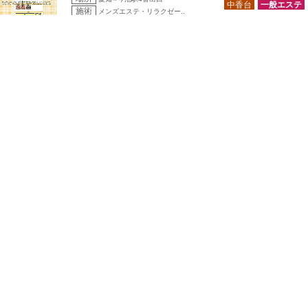
中香台
一般エステ
施術
メンズエステ・リラクゼー..
癒雅
☎
070-2802-0347
場所
愛知➠今池駅11番出口
中香台
一般エステ
施術
メンズエステ・リラクゼー..
Titania～ティターニア～
☎
052-380-6007
場所
愛知➠今池駅
日本人
一般エステ
施術
メンズエステ・リラクゼー..
ロマンス令和 今池ROOM
☎
080-4840-2026
場所
愛知➠今池駅
日本人
一般エステ
施術
メンズエステ・リラクゼー..
Emny
☎
090-9221-8321
場所
愛知➠今池駅
日本人
一般エステ
施術
メンズエステ・リラクゼー..
ゆりかご名古屋
☎
052-212-9895