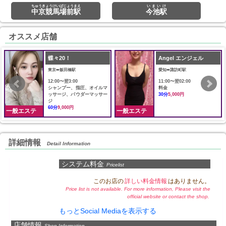
ちゅうきょうけいばじょうまえ
いまいけ
中京競馬場前駅
今池駅
オススメ店舗
蝶々20！
Angel エンジェル
東京➠飯田橋駅
愛知➠諏訪町駅
12:00〜翌3:00
11:00〜翌02:00
シャンプー、指圧、オイルマ
料金
ッサージ、パウダーマッサー
30分
5,000円
ジ
60分
9,000円
一般エステ
一般エステ
詳細情報
Detail Information
システム料金
Pricelist
このお店の
詳しい料金情報
はありません。
Price list is not available. For more information, Please visit the
official website or contact the shop.
もっとSocial Mediaを表示する
店舗情報
Shop Information