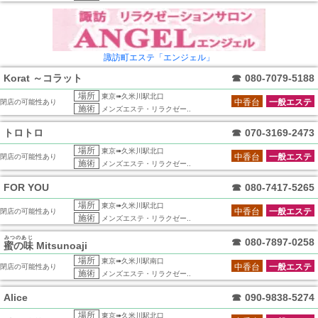
諏訪町エステ「エンジェル」
Korat ～コラット
☎
080-7079-5188
場所
東京➠久米川駅北口
中香台
一般エステ
閉店の可能性あり
施術
メンズエステ・リラクゼー..
トロトロ
☎
070-3169-2473
場所
東京➠久米川駅北口
中香台
一般エステ
閉店の可能性あり
施術
メンズエステ・リラクゼー..
FOR YOU
☎
080-7417-5265
場所
東京➠久米川駅北口
中香台
一般エステ
閉店の可能性あり
施術
メンズエステ・リラクゼー..
みつのあじ
☎
080-7897-0258
蜜の味
Mitsunoaji
場所
東京➠久米川駅南口
中香台
一般エステ
閉店の可能性あり
施術
メンズエステ・リラクゼー..
Alice
☎
090-9838-5274
場所
東京➠久米川駅北口