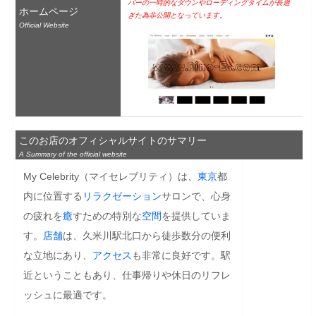
バーの一時的なダウンやローディングタイムが長過
ホームページ
ぎた為非公開となっています。
Official Website
このお店のオフィシャルサイトのサマリー
A Summary of the official website
My Celebrity（マイセレブリティ）は、
東京
都
内に位置する
リラクゼーション
サロンで、心身
の疲れを
癒
すための特別な
空間
を提供していま
す。
店舗
は、久米川駅北口から徒歩数分の便利
な立地にあり、
アクセス
も非常に良好です。駅
近ということもあり、仕事帰りや休日のリフレ
ッシュに最適です。
