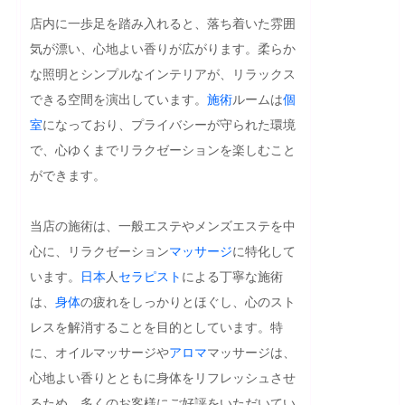
店内に一歩足を踏み入れると、落ち着いた雰囲
気が漂い、心地よい香りが広がります。柔らか
な照明とシンプルなインテリアが、リラックス
できる空間を演出しています。
施術
ルームは
個
室
になっており、プライバシーが守られた環境
で、心ゆくまでリラクゼーションを楽しむこと
ができます。

当店の施術は、一般エステやメンズエステを中
心に、リラクゼーション
マッサージ
に特化して
います。
日本
人
セラピスト
による丁寧な施術
は、
身体
の疲れをしっかりとほぐし、心のスト
レスを解消することを目的としています。特
に、オイルマッサージや
アロマ
マッサージは、
心地よい香りとともに身体をリフレッシュさせ
るため、多くのお客様にご好評をいただいてい