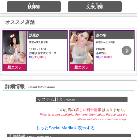
あきつ
くめがわ
秋津駅
久米川駅
オススメ店舗
沙羅沙
森の泉
東京➠東久留米駅
神奈川➠上大岡駅
12:00～LAST
24時間
沙羅沙おすすめコース
基本指圧
90分
11,000円
30分
5,000円
一般エステ
一般エステ
詳細情報
Detail Information
システム料金
Pricelist
このお店の
詳しい料金情報
はありません。
Price list is not available. For more information, Please visit the
official website or contact the shop.
もっとSocial Mediaを表示する
店舗情報
Shop Information