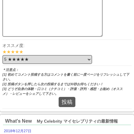
オススメ度:
★★★★★
＊注意点：
[1] 初めてコメント投稿する方はコメントを書く前に一度ページをリフレッシュして下
さい。
[2] 投稿ボタンを押したら次の投稿するまでは30秒お待ちください！
[3] どうぞ自身の体験・口コミ（クチコミ）・評価・評判・感想・お勧め（オスス
メ）・レビューをシェアして下さい。
投稿
What's New
My Celebrity マイセレブリティの最新情報
2018年12月27日