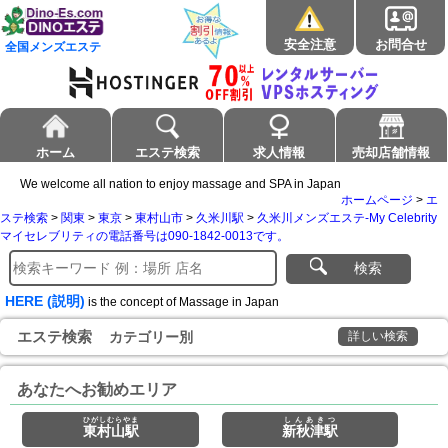
安全注意
お問合せ
全国メンズエステ
ホーム
エステ検索
求人情報
売却店舗情報
We welcome all nation to enjoy massage and SPA in Japan
ホームページ
>
エ
ステ検索
>
関東
>
東京
>
東村山市
>
久米川駅
>
久米川メンズエステ-My Celebrity
マイセレブリティの電話番号は090-1842-0013です。
検索
HERE (説明)
is the concept of Massage in Japan
エステ検索
カテゴリー別
詳しい検索
あなたへお勧めエリア
ひがしむらやま
しんあきつ
東村山駅
新秋津駅