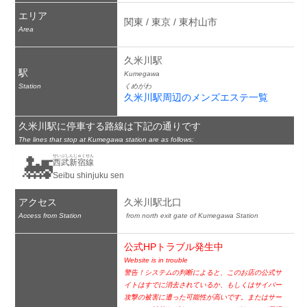
エリア
関東 / 東京 / 東村山市
Area
久米川駅
駅
Kumegawa
Station
くめがわ
久米川駅周辺のメンズエステ一覧
久米川駅に停車する路線は下記の通りです
The lines that stop at Kumegawa station are as follows:
🚂
せいぶしんじゅくせん
西武新宿線
Seibu shinjuku sen
アクセス
久米川駅北口
Access from Station
 from north exit gate of Kumegawa Station
公式HPトラブル発生中
Website is in trouble
警告！システムの判断によると、このお店の公式サ
イトはすでに消去されているか、もしくはサイバー
攻撃の被害に遭った可能性が高いです。またはサー