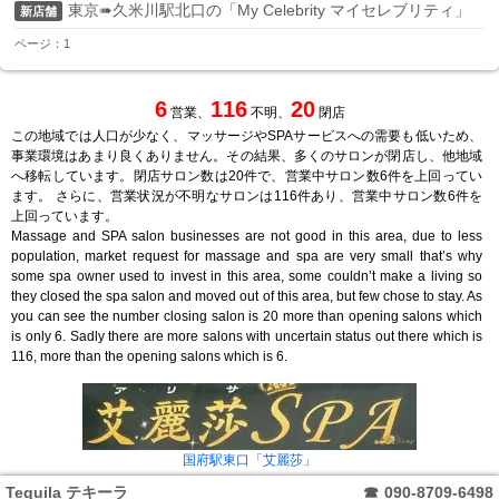
東京➠久米川駅北口の「My Celebrity マイセレブリティ」
新店舗
ページ：1
6
116
20
営業、
不明、
閉店
この地域では人口が少なく、マッサージやSPAサービスへの需要も低いため、
事業環境はあまり良くありません。その結果、多くのサロンが閉店し、他地域
へ移転しています。閉店サロン数は20件で、営業中サロン数6件を上回ってい
ます。 さらに、営業状況が不明なサロンは116件あり、営業中サロン数6件を
上回っています。
Massage and SPA salon businesses are not good in this area, due to less
population, market request for massage and spa are very small that’s why
some spa owner used to invest in this area, some couldn’t make a living so
they closed the spa salon and moved out of this area, but few chose to stay. As
you can see the number closing salon is 20 more than opening salons which
is only 6. Sadly there are more salons with uncertain status out there which is
116, more than the opening salons which is 6.
国府駅東口「艾麗莎」
Tequila テキーラ
☎
090-8709-6498