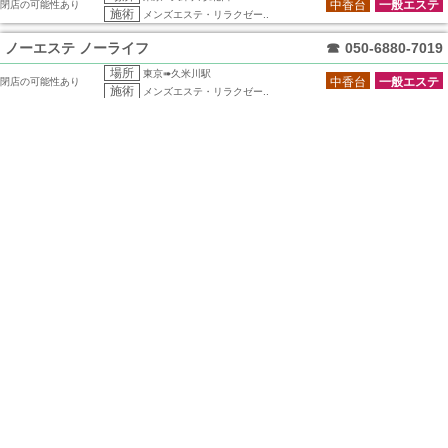
中香台
一般エステ
閉店の可能性あり
施術
メンズエステ・リラクゼー..
ノーエステ ノーライフ
☎
050-6880-7019
場所
東京➠久米川駅
中香台
一般エステ
閉店の可能性あり
施術
メンズエステ・リラクゼー..
雅 ～みやび～
☎
080-3539-6946
場所
東京➠久米川駅南口
中香台
一般エステ
閉店の可能性あり
施術
メンズエステ・リラクゼー..
Love you
☎
080-2735-4302
場所
東京➠久米川駅南口
中香台
一般エステ
閉店の可能性あり
施術
メンズエステ・リラクゼー..
Touch～タッチ～
☎
070-1471-1297
場所
東京➠久米川駅北口
中香台
一般エステ
閉店の可能性あり
施術
メンズエステ・リラクゼー..
For You
☎
070-4167-1371
場所
東京➠久米川駅南口
中香台
一般エステ
閉店の可能性あり
施術
メンズエステ・リラクゼー..
久米川メンズエステ-My Celebrity マイセレブリティの電話番号は090-1842-