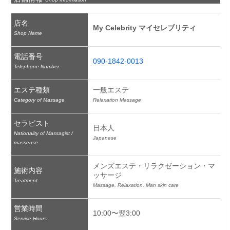
店名
My Celebrity マイセレブリティ
Shop Name
電話番号
090-1842-0013
Telephone Number
エステ種類
一般エステ
Category of Massage
Relaxation Massage
セラピスト
日本人
Nationality of Massagist /
Japanese
masseuse
メンズエステ・リラクゼーション・マ
施術内容
ッサージ
Treatment
Massage, Relaxation, Man skin care
営業時間
10:00〜翌3:00
Service Hours