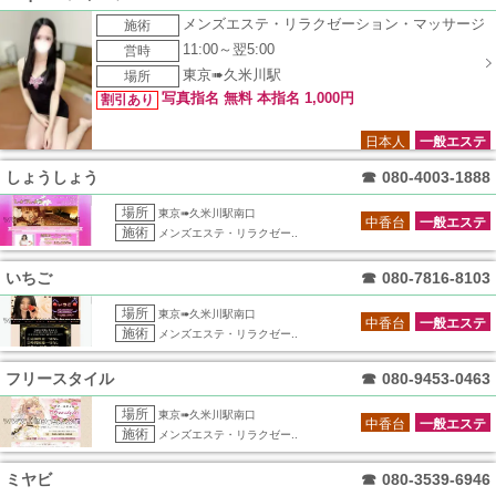
メンズエステ・リラクゼーション・マッサージ
施術
11:00～翌5:00
営時
東京➠久米川駅
場所
写真指名 無料 本指名 1,000円
割引あり
日本人
一般エステ
しょうしょう
☎
080-4003-1888
場所
東京➠久米川駅南口
中香台
一般エステ
施術
メンズエステ・リラクゼー..
いちご
☎
080-7816-8103
場所
東京➠久米川駅南口
中香台
一般エステ
施術
メンズエステ・リラクゼー..
フリースタイル
☎
080-9453-0463
場所
東京➠久米川駅南口
中香台
一般エステ
施術
メンズエステ・リラクゼー..
ミヤビ
☎
080-3539-6946