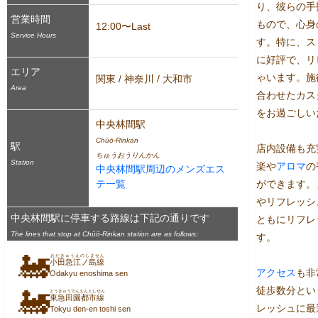
り、彼らの手
営業時間
もので、心身
12:00〜Last
Service Hours
す。特に、ス
に好評で、リ
エリア
ゃいます。施
関東 / 神奈川 / 大和市
Area
合わせたカス
をお過ごしい
中央林間駅
Chūō-Rinkan
駅
店内設備も充
ちゅうおうりんかん
Station
楽や
アロマ
の
中央林間駅周辺のメンズエス
テ一覧
ができます。
やリフレッシ
中央林間駅に停車する路線は下記の通りです
ともにリフレ
The lines that stop at Chūō-Rinkan station are as follows:
す。

🚂
おだきゅうえのしません
小田急江ノ島線
アクセス
も非
Odakyu enoshima sen
徒歩数分とい
🚂
とうきゅうでんえんとしせん
東急田園都市線
レッシュに最
Tokyu den-en toshi sen