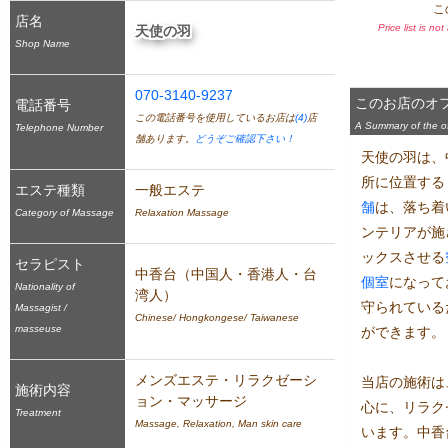
こ
店名
Price list is no
天使の羽
Shop Name
070-3140-9237
このお店のオ
電話番号
この電話番号を使用しているお店は
(4)
店
A Summary of the off
Telephone Number
舗あります。
どうぞご確認下さい！
天使の羽は、
所に位置する
エステ種類
一般エステ
舗
は、落ち着
Category of Massage
Relaxation Massage
ンテリアが施
ックスさせる
セラピスト
中香台（中国人・香港人・台
個室
になって
Nationality of
湾人）
守られている
Massagist /
Chinese/ Hongkongese/ Taiwanese
masseuse
ができます。

メンズエステ・リラクゼーシ
当店の施術は
施術内容
ョン・マッサージ
心に、リラク
Treatment
Massage, Relaxation, Man skin care
います。中香