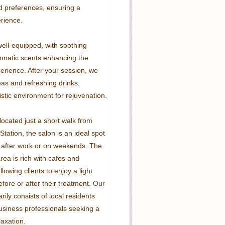
d preferences, ensuring a 
rience.

ell-equipped, with soothing 
matic scents enhancing the 
erience. After your session, we 
eas and refreshing drinks, 
istic environment for rejuvenation.

ocated just a short walk from 
ation, the salon is an ideal spot 
 after work or on weekends. The 
ea is rich with cafes and 
lowing clients to enjoy a light 
fore or after their treatment. Our 
rily consists of local residents 
siness professionals seeking a 
axation.
