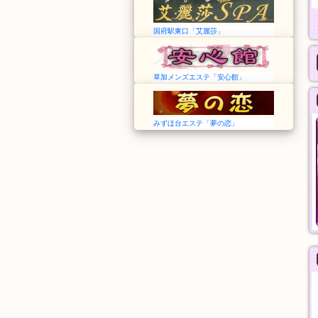
国府駅東口「艾麗莎」
草加メンズエステ「安心館」
みずほ台エステ「夢の恋」
Angel エンジェル
ilAria アリア
愛知➠諏訪町駅
東京➠新御徒町駅
11:00〜翌02:00
12:00〜LAST
料金
料金
30分
60分
5,000円
8,000円
般エステ
一般エステ