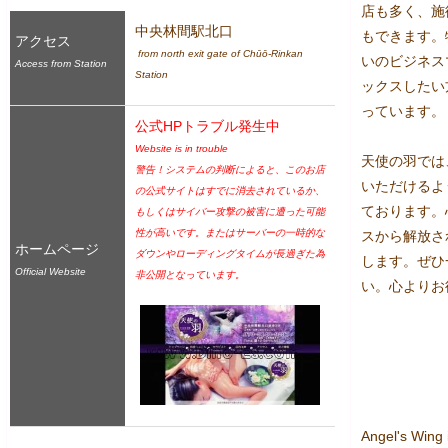
店も多く、施
中央林間駅北口
もできます。
アクセス
 from north exit gate of Chūō-Rinkan 
いのビジネス
Access from Station
Station
ックスしたい
っています。

公式HPトラブル発生中
Website is in trouble
天使の羽では
警告！システムの判断によると、このお店
いただけるよ
の公式サイトはすでに消去されているか、
ております。
もしくはサイバー攻撃の被害に遭った可能
性が高いです。またはサーバーの一時的な
スから解放さ
ホームページ
ダウンやローディングタイムが長過ぎた為
します。ぜひ
Official Website
非公開となっています。
い。心よりお
Angel's Wing i