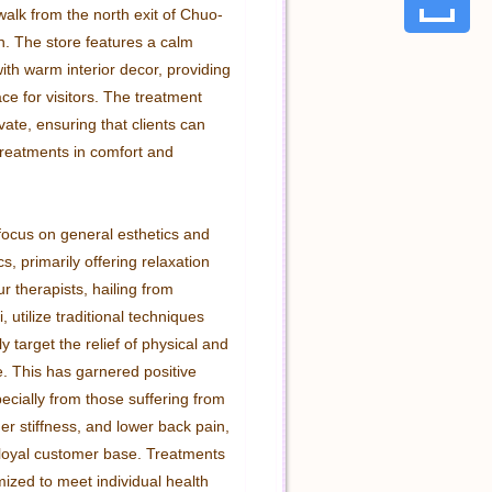
walk from the north exit of Chuo-
n. The store features a calm 
th warm interior decor, providing 
ce for visitors. The treatment 
ate, ensuring that clients can 
treatments in comfort and 
focus on general esthetics and 
s, primarily offering relaxation 
 therapists, hailing from 
 utilize traditional techniques 
ly target the relief of physical and 
. This has garnered positive 
cially from those suffering from 
er stiffness, and lower back pain, 
 loyal customer base. Treatments 
ized to meet individual health 