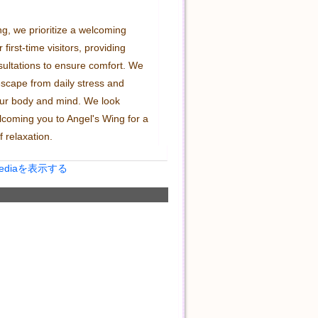
g, we prioritize a welcoming 
first-time visitors, providing 
ultations to ensure comfort. We 
escape from daily stress and 
ur body and mind. We look 
lcoming you to Angel's Wing for a 
f relaxation.
Mediaを表示する