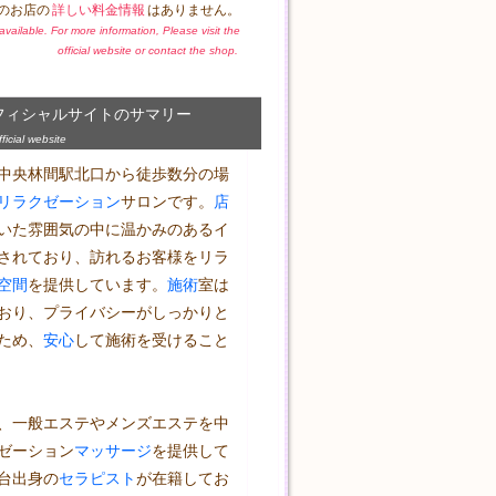
のお店の
詳しい料金情報
はありません。
t available. For more information, Please visit the
official website or contact the shop.
フィシャルサイトのサマリー
icial website
中央林間駅北口から徒歩数分の場
リラクゼーション
サロンです。
店
いた雰囲気の中に温かみのあるイ
されており、訪れるお客様をリラ
空間
を提供しています。
施術
室は
おり、プライバシーがしっかりと
ため、
安心
して施術を受けること
、一般エステやメンズエステを中
ゼーション
マッサージ
を提供して
台出身の
セラピスト
が在籍してお