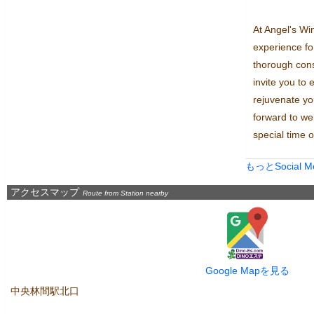
At Angel's Win
experience for 
thorough cons
invite you to 
rejuvenate yo
forward to we
special time o
もっとSocial 
アクセスマップ
Route from Station nearby
Google Mapを見る
中央林間駅北口