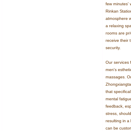
few minutes' 
Rinkan Statio
atmosphere wi
a relaxing spa
rooms are priv
receive their 
security.

Our services 
men's esthetic
massages. Our
Zhongxiangtai,
that specifical
mental fatigue
feedback, espe
stress, should
resulting in a
can be custom