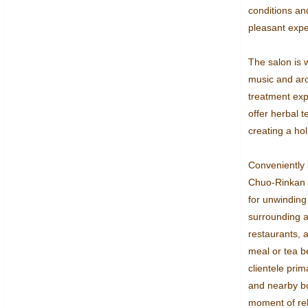
conditions an
pleasant expe
The salon is w
music and aro
treatment exp
offer herbal t
creating a hol
Conveniently l
Chuo-Rinkan St
for unwinding
surrounding ar
restaurants, al
meal or tea be
clientele prima
and nearby bu
moment of rel