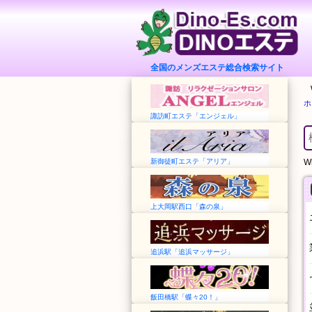
全国のメンズエステ総合検索サイト
ホ
諏訪町エステ「エンジェル」
新御徒町エステ「アリア」
Wh
上大岡駅西口「森の泉」
追浜駅「追浜マッサージ」
飯田橋駅「蝶々20！」