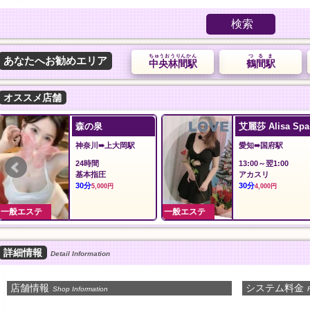
検索
ちゅうおうりんかん
つるま
あなたへお勧めエリア
中央林間駅
鶴間駅
オススメ店舗
森の泉
艾麗莎 Alisa Spa
神奈川➠上大岡駅
愛知➠国府駅
24時間
13:00～翌1:00
基本指圧
アカスリ
30分
30分
5,000円
4,000円
一般エステ
一般エステ
詳細情報
Detail Information
店舗情報
システム料金
Shop Information
P