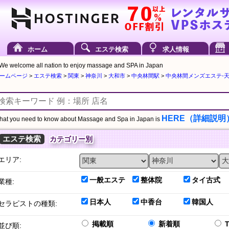
ホーム
エステ検索
求人情報
We welcome all nation to enjoy massage and SPA in Japan
ームページ
>
エステ検索
>
関東
>
神奈川
>
大和市
>
中央林間駅
>
中央林間メンズエステ-天使
HERE（詳細説明
at you need to know about Massage and Spa in Japan is
エステ検索
カテゴリー別
エリア:
一般エステ
整体院
タイ古式
業種:
日本人
中香台
韓国人
セラピストの種類:
掲載順
新着順
並び順: