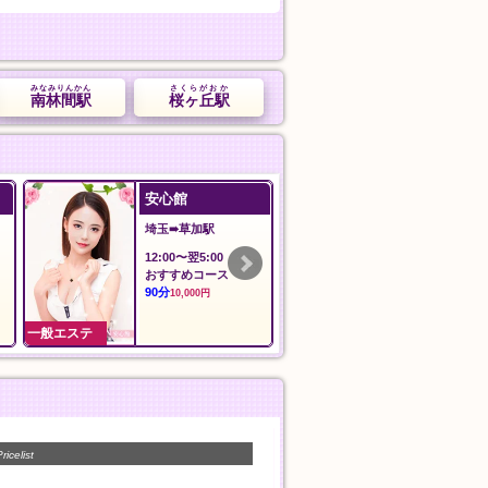
みなみりんかん
さくらがおか
南林間駅
桜ヶ丘駅
安心館
夢の恋
埼玉➠草加駅
埼玉➠みずほ台
12:00〜翌5:00
12:00～Last
おすすめコース
オール泡コース
90分
90分
10,000円
11,000円
一般エステ
一般エステ
ricelist