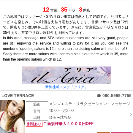
12
35
3
営業、
不明、
閉店
この地域ではマッサージ・SPAサロン事業は依然として好調です。利用者はサ
ービスを楽しみ、その対価を支払う意欲があります。営業中サロン数は12件
で、閉店サロン数3件を上回っています。 さらに、営業状況が不明なサロンは
35件あり、営業中サロン数12件を上回っています。
In this area, massage and SPA salon businesses are still very good, people
are still enjoying the service and willing to pay for it, as you can see the
number of opening salons is 12, more than the closing salon with number of 3.
Sadly there are more salons with uncertain status out there which is 35, more
than the opening salons which is 12.
新御徒町エステ「アリア」
LOVE TERRACE
☎
090-5999-7755
メンズエステ・リラクゼーション・マッサージ
施術
10:00～翌3:00
営時
埼玉➠越谷駅
場所
ご新規様最大４０００円OFF
割引あり