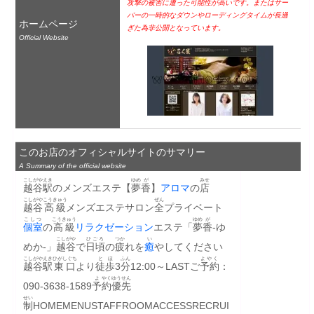
攻撃の被害に遭った可能性が高いです。またはサー
バーの一時的なダウンやローディングタイムが長過
ホームページ
ぎた為非公開となっています。
Official Website
このお店のオフィシャルサイトのサマリー
A Summary of the official website
こしがや
えき
ゆめ
が
みせ
越谷
駅
のメンズエステ【
夢
香
】
アロマ
の
店
こしがや
こうきゅう
ぜん
越谷
高級
メンズエステサロン
全
プライベート
こしつ
こうきゅう
ゆめ
が
個室
の
高級
リラクゼーション
エステ「
夢
香
‐ゆ
こしがや
ひごろ
つか
い
めか‐」
越谷
で
日頃
の
疲
れを
癒
やしてください
こしがや
えき
ひがしぐち
とほ
ふん
よやく
越谷
駅
東口
より
徒歩
3
分
12:00～LASTご
予約
：
よ
やく
ゆうせん
090-3638-1589
予
約
優先
せい
制
HOMEMENUSTAFFROOMACCESSRECRUI