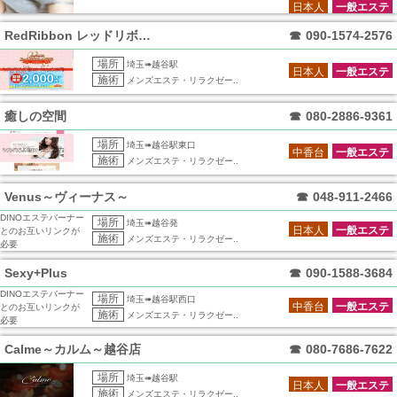
日本人
一般エステ
RedRibbon レッドリボン 越谷
☎
090-1574-2576
場所
埼玉➠越谷駅
日本人
一般エステ
施術
メンズエステ・リラクゼー..
癒しの空間
☎
080-2886-9361
場所
埼玉➠越谷駅東口
中香台
一般エステ
施術
メンズエステ・リラクゼー..
Venus～ヴィーナス～
☎
048-911-2466
DINOエステバーナー
場所
埼玉➠越谷発
日本人
一般エステ
とのお互いリンクが
施術
メンズエステ・リラクゼー..
必要
Sexy+Plus
☎
090-1588-3684
DINOエステバーナー
場所
埼玉➠越谷駅西口
中香台
一般エステ
とのお互いリンクが
施術
メンズエステ・リラクゼー..
必要
Calme～カルム～越谷店
☎
080-7686-7622
場所
埼玉➠越谷駅
日本人
一般エステ
施術
メンズエステ・リラクゼー..