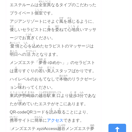
ぜん
しつ
こと
エステルームは
全
室
異
なるタイプのこだわった
こしつ
プライベート
個室
です。
かぜ
かん
アジアンリゾートにそよぐ
風
を
感
じるように、
やさ
み
ゆだ
ここち
よ
優
しいセラピストに
身
を
委
ねて
心地
良
いマッサ
くつろ
ージでお
寛
ぎください。
あいじょう
しん
こ
愛情
と
心
を
込
めたセラピストのマッサージは
あした
かつりょく
明日
への
活力
となります。
ゆめ
が
メンズエステ「
夢
香
‐ゆめか‐」」のセラピスト
え
わか
びじん
は
選
りすぐりの
若
い
美人
スタッフばかりです。
ほんもの
ハイレベルのおもてなしで
本物
のリラクゼーシ
あじ
ョン
味
わってください。
とうぶ
いせざき
せん
こしがや
えき
ひがしぐち
とほ
ふん
東武
伊勢崎
線
の
越谷
駅
東口
より
徒歩
3
分
であな
もと
たが
求
めていたエステがそこにあります。
よ
と
QR-codeQRコードを
読
み
取
ることにより、
けいたい
かんたん
携帯
サイトに
簡単
に
アクセス
できます。
こしがや
ゆめ
:メンズエステ.xyziAccess
越谷
メンズエステ
夢