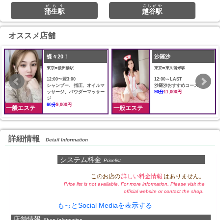
がもう
こしがや
蒲生駅
越谷駅
オススメ店舗
蝶々20！
沙羅沙
東京➠飯田橋駅
東京➠東久留米駅
12:00〜翌3:00
12:00～LAST
シャンプー、指圧、オイルマ
沙羅沙おすすめコース
ッサージ、パウダーマッサー
90分
11,000円
ジ
60分
9,000円
一般エステ
一般エステ
詳細情報
Detail Information
システム料金
Pricelist
このお店の
詳しい料金情報
はありません。
Price list is not available. For more information, Please visit the
official website or contact the shop.
もっとSocial Mediaを表示する
店舗情報
Shop Information