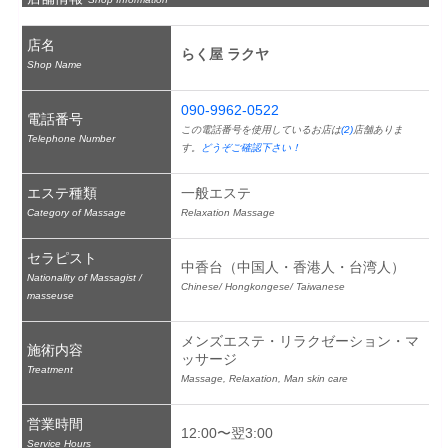
店名
らく屋 ラクヤ
Shop Name
090-9962-0522
電話番号
この電話番号を使用しているお店は
(2)
店舗ありま
Telephone Number
す。
どうぞご確認下さい！
エステ種類
一般エステ
Category of Massage
Relaxation Massage
セラピスト
中香台（中国人・香港人・台湾人）
Nationality of Massagist /
Chinese/ Hongkongese/ Taiwanese
masseuse
メンズエステ・リラクゼーション・マ
施術内容
ッサージ
Treatment
Massage, Relaxation, Man skin care
営業時間
12:00〜翌3:00
Service Hours