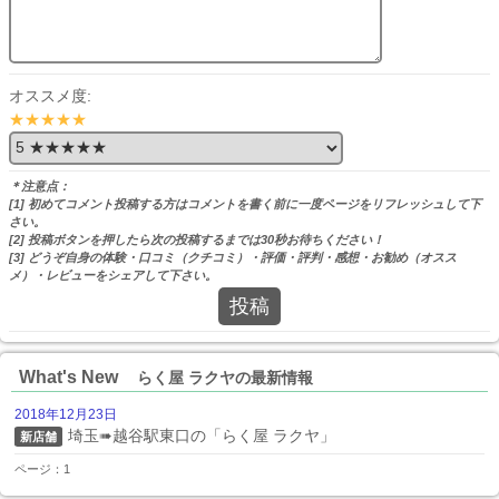
オススメ度:
★★★★★
＊注意点：
[1] 初めてコメント投稿する方はコメントを書く前に一度ページをリフレッシュして下
さい。
[2] 投稿ボタンを押したら次の投稿するまでは30秒お待ちください！
[3] どうぞ自身の体験・口コミ（クチコミ）・評価・評判・感想・お勧め（オスス
メ）・レビューをシェアして下さい。
投稿
What's New
らく屋 ラクヤの最新情報
2018年12月23日
埼玉➠越谷駅東口の「らく屋 ラクヤ」
新店舗
ページ：1