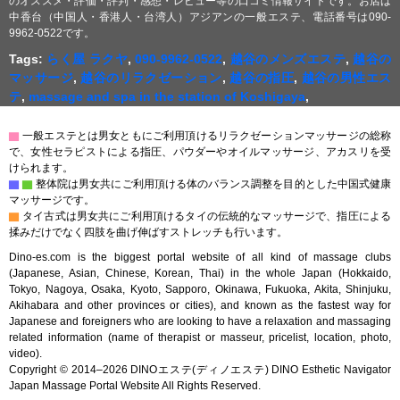
のオススメ・評価・評判・感想・レビュー等の口コミ情報サイトです。お店は
中香台（中国人・香港人・台湾人）アジアンの一般エステ、電話番号は090-
9962-0522です。
Tags:
らく屋 ラクヤ
,
090-9962-0522
,
越谷のメンズエステ
,
越谷の
マッサージ
,
越谷のリラクゼーション
,
越谷の指圧
,
越谷の男性エス
テ
,
massage and spa in the station of Koshigaya
,
▇
一般エステとは男女ともにご利用頂けるリラクゼーションマッサージの総称
で、女性セラピストによる指圧、パウダーやオイルマッサージ、アカスリを受
けられます。
▇
▇
整体院は男女共にご利用頂ける体のバランス調整を目的とした中国式健康
マッサージです。
▇
タイ古式は男女共にご利用頂けるタイの伝統的なマッサージで、指圧による
揉みだけでなく四肢を曲げ伸ばすストレッチも行います。
Dino-es.com is the biggest portal website of all kind of massage clubs
(Japanese, Asian, Chinese, Korean, Thai) in the whole Japan (Hokkaido,
Tokyo, Nagoya, Osaka, Kyoto, Sapporo, Okinawa, Fukuoka, Akita, Shinjuku,
Akihabara and other provinces or cities), and known as the fastest way for
Japanese and foreigners who are looking to have a relaxation and massaging
related information (name of therapist or masseur, pricelist, location, photo,
video).
Copyright © 2014–2026 DINOエステ(ディノエステ) DINO Esthetic Navigator
Japan Massage Portal Website All Rights Reserved.