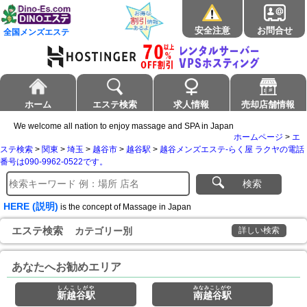
安全注意
お問合せ
全国メンズエステ
ホーム
エステ検索
求人情報
売却店舗情報
We welcome all nation to enjoy massage and SPA in Japan
ホームページ
>
エ
ステ検索
>
関東
>
埼玉
>
越谷市
>
越谷駅
>
越谷メンズエステ-らく屋 ラクヤの電話
番号は090-9962-0522です。
検索
HERE (説明)
is the concept of Massage in Japan
エステ検索
カテゴリー別
詳しい検索
あなたへお勧めエリア
しんこしがや
みなみこしがや
新越谷駅
南越谷駅