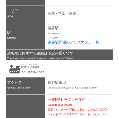
エリア
関東 / 埼玉 / 越谷市
Area
越谷駅
駅
Koshigaya
Station
こしがや
越谷駅周辺のメンズエステ一覧
越谷駅に停車する路線は下記の通りです
The lines that stop at Koshigaya station are as follows:
🚂
とうぶいせさきせん
東武伊勢崎線
Tobu isesaki sen
アクセス
越谷駅東口
Access from Station
 from east exit gate of Koshigaya Station
公式HPトラブル発生中
Website is in trouble
警告！システムの判断によると、このお店の公式サ
イトはすでに消去されているか、もしくはサイバー