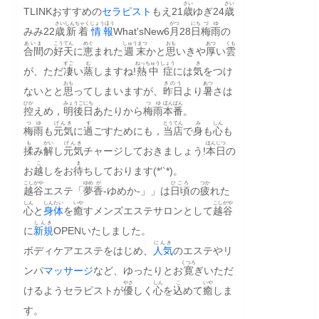
さい
さい
TLINKおすすめの
セラピスト
もえ21
歳
ゆぎ24
歳
さい
しんちゃく
じょうほう
がつ
にち
づゆ
みみ22
歳
新着
情報
What'sNew6
月
28
日
梅雨
の
あいま
こうてん
めぐ
しゅうまつ
おも
あつ
くも
合間
の
好天
に
恵
まれた
週末
かと
思
いきや
厚
い
雲
すご
む
ねっちゅう
しょう
き
が、ただ
凄
い
蒸
しますね!
熱中
症
には
気
をつけ
おも
きのう
あつ
ないとと
思
ってしまいますが、
昨日
より
暑
さは
ひか
みょうごにち
つゆ
ほんばん
控
えめ，
明後日
あたりから
梅雨
本番
。
つゆ
げんき
す
とうてん
み
しん
梅雨
も
元気
に
過
ごすためにも，
当店
で
身
も
心
も
も
かい
げんき
ほんじつ
揉
み
解
し
元気
チャージしておきましょう!
本日
の
こ
ま
お
越
しをお
待
ちしております(*′`*)。
こしがや
ゆめ
が
ひごろ
つか
越谷
エステ「
夢
香
‐ゆめか‐」」は
日頃
の
疲
れた
しん
しんたい
いや
こしがや
心
と
身体
を
癒
すメンズエステサロンとして
越谷
しんき
に
新規
OPENいたしました。
にんき
ボディケアエステをはじめ、
人気
のエステやリ
くつろ
ンパ
マッサージ
など、ゆったりとお
寛
ぎいただ
やさ
しん
こ
いや
けるようセラピストが
優
しく
心
を
込
めて
癒
しま
す。