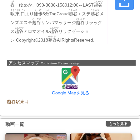
が
こしがや
香
・ゆめか」090-3638-158912:00～LAST
越谷
えき
ひがしぐち
とほ
ふん
こしがや
こしがや
駅
東口
より
徒歩
3
分
TagCroud
越谷
エステ
越谷
メ
こしがや
こしがや
ンズエステ
越谷
リンパマッサージ
越谷
リラック
こしがや
こしがや
ス
越谷
アロマオイル
越谷
リラクゼーショ
ゆめ
が
ン Copyright©2018
夢
香
AllRightsReserved.
アクセスマップ
Route from Station nearby
Google Mapを見る
越谷駅東口
もっと見る
動画一覧