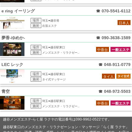
e ring イーリング
☎
070-5541-6112
場所
埼玉➠越谷発
日本人
施術
出張エステ
夢香‐ゆめか‐
☎
090-3638-1589
場所
埼玉➠越谷駅東口
中香台
一般エステ
施術
メンズエステ・リラクゼー..
LEC レック
☎
048-911-0779
場所
埼玉➠越谷駅東口
タイ人
タイ古式
施術
タイ式マッサージ
青空
☎
048-972-5503
場所
埼玉➠越谷駅東口
中香台
一般エステ
施術
メンズエステ・リラクゼー..
越谷メンズエステ-らく屋 ラクヤの電話番号は090-9962-0522です。
越谷駅東口のメンズエステ・リラクゼーション・マッサージ「らく屋 ラクヤ」