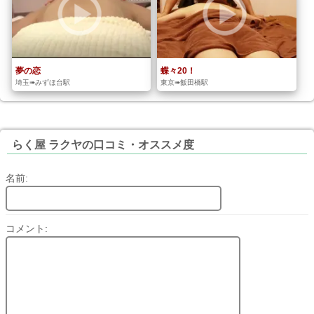
夢の恋
蝶々20！
埼玉➠みずほ台駅
東京➠飯田橋駅
らく屋 ラクヤの口コミ・オススメ度
名前:
コメント: