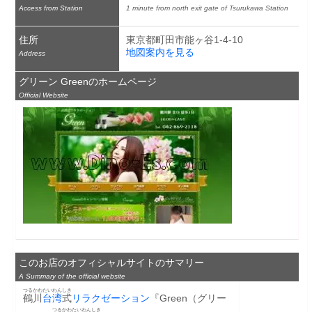
Access from Station
1 minute from north exit gate of Tsurukawa Station
住所
東京都町田市能ヶ谷1-4-10
地図案内を見る
Address
グリーン Greenのホームページ
Official Website
このお店のオフィシャルサイトのサマリー
A Summary of the official website
つるかわ
たいわん
しき
鶴川
台湾
式
リラクゼーション
『Green（グリー
つるかわ
たいわん
しき