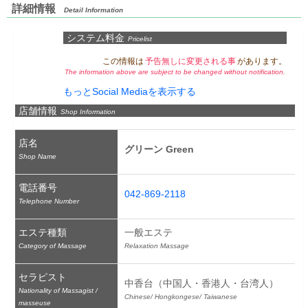
詳細情報
Detail Information
システム料金
Pricelist
この情報は
予告無しに変更される事
があります。
The information above are subject to be changed without notification.
もっとSocial Mediaを表示する
店舗情報
Shop Information
店名
グリーン Green
Shop Name
電話番号
042-869-2118
Telephone Number
エステ種類
一般エステ
Category of Massage
Relaxation Massage
セラピスト
中香台（中国人・香港人・台湾人）
Nationality of Massagist /
Chinese/ Hongkongese/ Taiwanese
masseuse