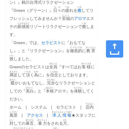
ン）』
鶴川
台湾
式
リラクゼーション
ひび
つか
いや
『Green（グリーン）』
日々
の
疲
れを
癒
してリ
しふく
フレッシュしてみませんか？
至福
の
アロマ
エス
しん
かんかく
いや
テの
新
感覚
リゾートリラクゼーションで
癒
しま
す。
「Green」では、
セラピスト
に『おもてな
てっていてき
きょういく
し』」と『リラクゼーション』を
徹底的
に
教育
いた
致
しました。
ぜんいん
きゃくさま
Greenのセラピストは
全員
『すべてはお
客様
に
まんぞく
いただ
ため
しんねん
満足
して
頂
く
為
に』を
信念
としております。
あたた
かんぜん
暖
かいおもてなし、
完全
なリラクゼーションと
びはく
ほんかく
たいけん
しての『
美白
』と『
本格
アロマ』を
体験
してく
ださい。
てんない
ホーム　|　システム　|　セラピスト　|　
店内
ふうけい
きゅうじん
じょうほう
風景
　|　
アクセス
　|　
求人
情報
★スタッフに
たい
ぼうげん
ぼうりょく
かた
対
しての
暴言
、
暴力
をされる
方
。
やくぶつ
とう
しよう
ほう