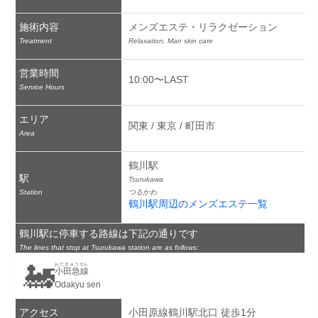
施術内容
メンズエステ・リラクゼーション
Treatment
Relaxation, Man skin care
営業時間
10:00〜LAST
Service Hours
エリア
関東 / 東京 / 町田市
Area
鶴川駅
駅
Tsurukawa
Station
つるかわ
鶴川駅周辺のメンズエステ一覧
鶴川駅に停車する路線は下記の通りです
The lines that stop at Tsurukawa station are as follows:
🚂
おだきゅうせん
小田急線
Odakyu sen
アクセス
小田原線鶴川駅北口 徒歩1分