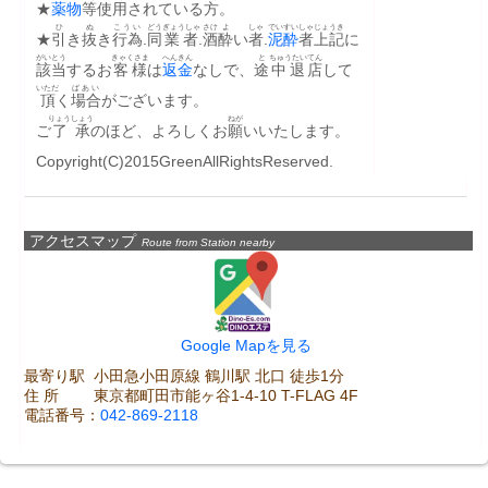
★
薬物
等
使用
されている
方
。
ひ
ぬ
こうい
どう
ぎょうしゃ
さけ
よ
しゃ
でいすい
しゃ
じょうき
★
引
き
抜
き
行為
.
同
業者
.
酒
酔
い
者
.
泥酔
者
上記
に
がいとう
きゃくさま
へんきん
と
ちゅうたい
てん
該当
するお
客様
は
返金
なしで、
途
中退
店
して
いただ
ばあい
頂
く
場合
がございます。
りょうしょう
ねが
ご
了承
のほど、よろしくお
願
いいたします。
Copyright(C)2015GreenAllRightsReserved.
アクセスマップ
Route from Station nearby
Google Mapを見る
最寄り駅	小田急小田原線 鶴川駅 北口 徒歩1分

住 所	東京都町田市能ヶ谷1-4-10 T-FLAG 4F
電話番号：
042-869-2118