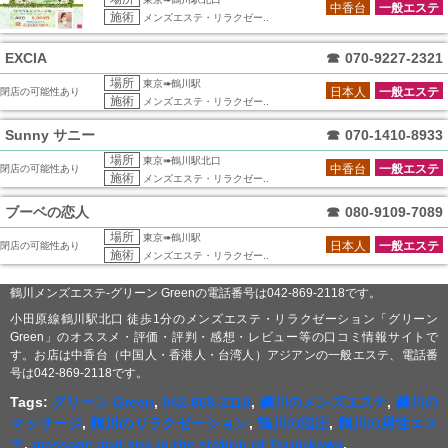
中香台
一般エステ
施術
メンズエステ・リラクゼー..
EXCIA
☎
070-9227-2321
場所
東京➠鶴川駅
日本人
一般エステ
閉店の可能性あり
施術
メンズエステ・リラクゼー..
Sunny サニー
☎
070-1410-8933
場所
東京➠鶴川駅北口
中香台
一般エステ
閉店の可能性あり
施術
メンズエステ・リラクゼー..
ブーベの恋人
☎
080-9109-7089
場所
東京➠鶴川駅
日本人
一般エステ
閉店の可能性あり
施術
メンズエステ・リラクゼー..
鶴川メンズエステ-グリーン Greenの電話番号は042-869-2118です。
小田原線鶴川駅北口 徒歩1分のメンズエステ・リラクゼーション「グリーン
Green」のオススメ・評価・評判・感想・レビュー等の口コミ情報サイトで
す。お店は中香台（中国人・香港人・台湾人）アジアンの一般エステ、電話番
号は042-869-2118です。
Tags:
グリーン Green
,
042-869-2118
,
鶴川のメンズエステ
,
鶴川の
マッサージ
,
鶴川のリラクゼーション
,
鶴川の指圧
,
鶴川の男性エス
テ
,
massage and spa in the station of Tsurukawa
,