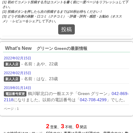
[1] 初めてコメント投稿する方はコメントを書く前に一度ページをリフレッシュして下
さい。
[2] 投稿ボタンを押したら次の投稿するまでは30秒お待ちください！
[3] どうぞ自身の体験・口コミ（クチコミ）・評価・評判・感想・お勧め（オスス
メ）・レビューをシェアして下さい。
投稿
What's New
グリーン Greenの最新情報
2022年02月15日
- 名前：あや、22歳
新人入店
2022年02月15日
- 名前：はな、23歳
新人入店
2019年01月14日
鶴川駅北口の一般エステ「Green グリーン」
042-869-
電話番号変更
2118
になりました。以前の電話番号は「
042-708-4299
」でした。
ページ：1
2
3
0
営業、
不明、
閉店