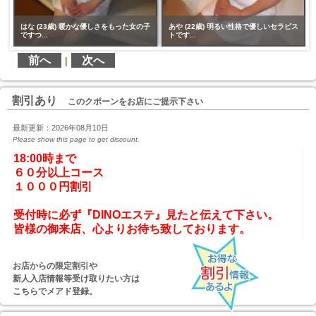
ス
はな (23歳) 暖かな優しさをもった女の子
あや (22歳) 明るい性格で優しいセラピス
ですつ...
トです...
前へ
次へ
|
割引あり
このクポーンをお店にご提示下さい
最新更新：2026年08月10日
Please show this page to get discount.
18:00時まで

６０分以上コース

１０００円割引
受付時に必ず『DINOエステ』見たと伝えて下さい。
お店からの限定割引や
新人入店情報等受け取りたい方は
こちらでメアド登録。