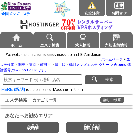
安全注意
お問合せ
全国メンズエステ
ホーム
エステ検索
求人情報
売却店舗情報
We welcome all nation to enjoy massage and SPA in Japan
ホームページ
>
エ
ステ検索
>
関東
>
東京
>
町田市
>
鶴川駅
>
鶴川メンズエステ-グリーン Greenの電
話番号は042-869-2118です。
検索
HERE (説明)
is the concept of Massage in Japan
エステ検索
カテゴリー別
詳しい検索
あなたへお勧めエリア
なるせ
みなみまちだ
成瀬駅
南町田駅