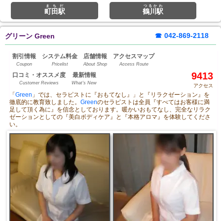
まちだ
つるかわ
町田駅
鶴川駅
☎
042-869-2118
グリーン Green
割引情報
システム料金
店舗情報
アクセスマップ
Coupon
Pricelist
About Shop
Access Route
9413
口コミ・オススメ度
最新情報
Customer Reviews
What's New
アクセス
「
Green
」では、セラピストに『おもてなし』」と『リラクゼーション』を
徹底的に教育致しました。
Green
のセラピストは全員『すべてはお客様に満
足して頂く為に』を信念としております。暖かいおもてなし、完全なリラク
ゼーションとしての『美白ボディケア』と『本格アロマ』を体験してくださ
い。