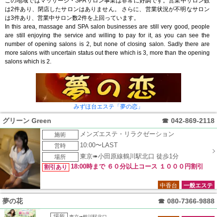
この地域ではマッサージ・SPAサロン事業は非常に好調です。営業中サロン数
は2件あり、閉店したサロンはありません。 さらに、営業状況が不明なサロン
は3件あり、営業中サロン数2件を上回っています。
In this area, massage and SPA salon businesses are still very good, people
are still enjoying the service and willing to pay for it, as you can see the
number of opening salons is 2, but none of closing salon. Sadly there are
more salons with uncertain status out there which is 3, more than the opening
salons which is 2.
みずほ台エステ「夢の恋」
グリーン Green
☎
042-869-2118
メンズエステ・リラクゼーション
施術
10:00〜LAST
営時
東京➠小田原線鶴川駅北口 徒歩1分
場所
18:00時まで ６０分以上コース １０００円割引
割引あり
中香台
一般エステ
夢の花
☎
080-7366-9888
場所
東京➠鶴川駅北口