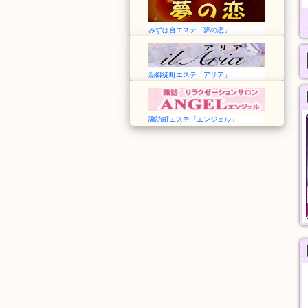
みずほ台エステ「夢の恋」
新御徒町エステ「アリア」
諏訪町エステ「エンジェル」
安心館
夢の恋
埼玉➠草加駅
埼玉➠みずほ台駅
12:00〜翌5:00
12:00～Last
おすすめコース
オール泡コース
90分
90分
10,000円
11,000円
般エステ
一般エステ