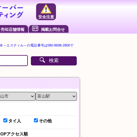
安全注意
売却店舗情報
掲載お問合せ
ll ～エスティル～の電話番号は080-8698-2800で
検索
）
タイ人
その他
TOPアクセス順