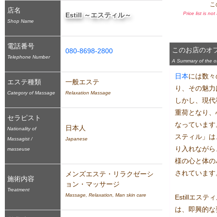
こ
店名
Price list is no
Estill ～エスティル～
Shop Name
電話番号
このお店のオ
080-8698-2800
Telephone Number
A Summary of the off
日本
には数々
エステ種類
一般エステ
り、その魅力
Category of Massage
Relaxation Massage
しかし、現代
重荷となり、
セラピスト
なっています。
日本人
Nationality of
スティル」は
Massagist /
Japanese
り入れながら
masseuse
様の心と体の
されています。
メンズエステ・リラクゼーシ
施術内容
ョン・マッサージ
Treatment
Massage, Relaxation, Man skin care
Estillエ
は、即興的な