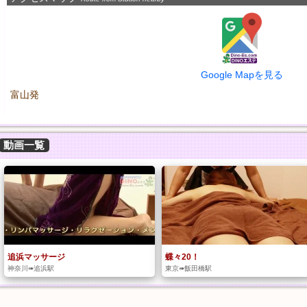
Google Mapを見る
富山発
動画一覧
追浜マッサージ
蝶々20！
神奈川➠追浜駅
東京➠飯田橋駅