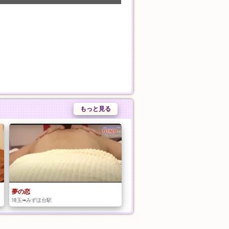
もっと見る
夢の恋
埼玉➠みずほ台駅