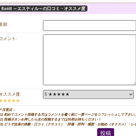
Estill ～エスティル～の口コミ・オススメ度
名前:
コメント:
オススメ度:
★★★★★
＊注意点：
[1] 初めてコメント投稿する方はコメントを書く前に一度ページをリフレッシュして下さい
[2] 投稿ボタンを押したら次の投稿するまでは30秒お待ちください！
[3] どうぞ自身の体験・口コミ（クチコミ）・評価・評判・感想・お勧め（オススメ）・
投稿