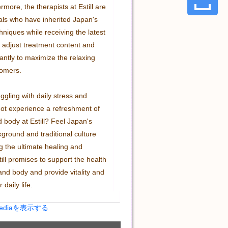
more, the therapists at Estill are 
als who have inherited Japan's 
chniques while receiving the latest 
 adjust treatment content and 
antly to maximize the relaxing 
omers.

uggling with daily stress and 
not experience a refreshment of 
 body at Estill? Feel Japan's 
kground and traditional culture 
g the ultimate healing and 
till promises to support the health 
nd body and provide vitality and 
 daily life.
Mediaを表示する