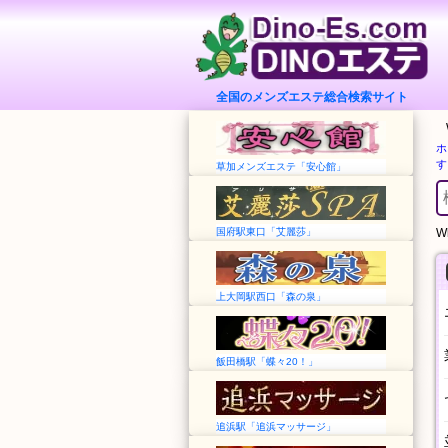
全国のメンズエステ総合検索サイト
ホ
す
草加メンズエステ「安心館」
国府駅東口「艾麗莎」
Wh
上大岡駅西口「森の泉」
飯田橋駅「蝶々20！」
追浜駅「追浜マッサージ」