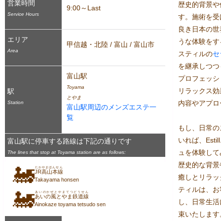
営業時間
歴史的背景や
9:00～Last
Service Hours
す。施術を受
良き日本の世
エリア
うな体験をする
甲信越・北陸 / 富山 / 富山市
Area
スティルの
セ
を継承しつつ
富山駅
プロフェッシ
Toyama
リラックス効
駅
とやま
内容やアプロ
Station
富山駅周辺のメンズエステ一
覧
もし、日常の
いれば、Est
富山駅に停車する路線は下記の通りです
ュを体験して
The lines that stop at Toyama station are as follows:
歴史的な背景
🚂
たかやまほんせん
JR高山本線
癒しとリラック
Takayama honsen
ティルは、お
🚂
あいのかぜとやまてつどうせん
あいの風とやま鉄道線
し、日常生活
Ainokaze toyama tetsudo sen
束いたします