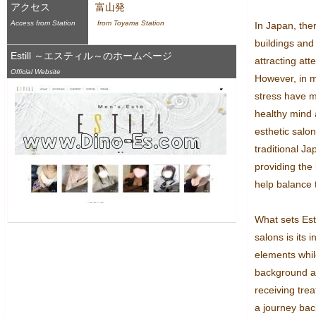
アクセス
富山発
Access from Station
 from Toyama Station
In Japan, the
buildings and 
Estill ～エスティル～のホームページ
attracting att
Official Website
However, in mo
stress have ma
healthy mind 
esthetic salon
traditional Ja
providing the 
help balance 
What sets Esti
salons is its 
elements while
background and
receiving tre
a journey back