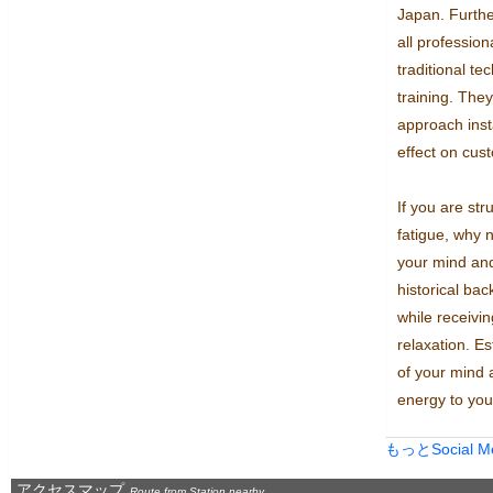
Japan. Further
all profession
traditional te
training. They
approach inst
effect on cust
If you are str
fatigue, why 
your mind and
historical bac
while receivin
relaxation. Es
of your mind a
energy to your
もっとSocial 
アクセスマップ
Route from Station nearby