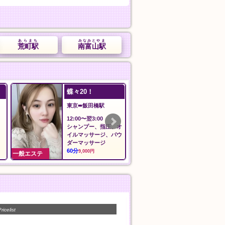
あらまち
みなみとやま
荒町駅
南富山駅
蝶々20！
ilAria アリア
東京➠飯田橋駅
東京➠新御徒町
12:00〜翌3:00
12:00〜LAST
シャンプー、指圧、オ
料金
イルマッサージ、パウ
60分
8,000円
ダーマッサージ
60分
9,000円
一般エステ
一般エステ
ricelist