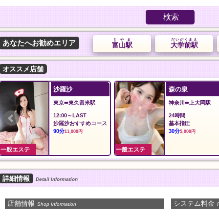
検索
とやま
だいがくまえ
あなたへお勧めエリア
富山駅
大学前駅
オススメ店舗
沙羅沙
森の泉
東京➠東久留米駅
神奈川➠上大岡駅
12:00～LAST
24時間
沙羅沙おすすめコース
基本指圧
90分
30分
11,000円
5,000円
一般エステ
一般エステ
詳細情報
Detail Information
店舗情報
システム料金
Shop Information
P