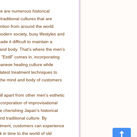
re are numerous historical 
traditional cultures that are 
ention from around the world. 
dern society, busy lifestyles and 
de it difficult to maintain a 
and body. That's where the men's 
 "Estill" comes in, incorporating 
panese healing culture while 
latest treatment techniques to 
the mind and body of customers.

ll apart from other men's esthetic 
incorporation of improvisational 
 cherishing Japan's historical 
 traditional culture. By 
atment, customers can experience 
 in time to the world of old 