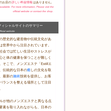
のお店の
詳しい料金情報
はありません。
t available. For more information, Please visit the
official website or contact the shop.
フィシャルサイトのサマリー
icial website
の歴史的な建造物や伝統文化があ
は世界中から注目されています。
社会では忙しい生活やストレスが
心と体の健康を保つことが難しく
そこで、メンズエステ「Estillエ
、伝統的な日本の
癒
しの文化を取
、最新の
施術
技術を提供し、お客
バランスを整える場所として注目


スティルが他のメンズエステと異なる点
要素を取り入れながらも、日本の