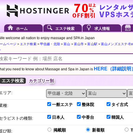
ホーム
エステ検索
求人情報
We welcome all nation to enjoy massage and SPA in Japan
ームページ
>
エステ検索
>
甲信越・北陸
>
富山
>
富山市
>
富山駅
>
富山メンズエステ-Esti
。
HERE（詳細説明
at you need to know about Massage and Spa in Japan is
エステ検索
カテゴリー別
エリア:
一般エステ
整体院
タイ古式
業種:
日本人
中香台
韓国人
セラピストの種類:
掲載順
新着順
並び順: