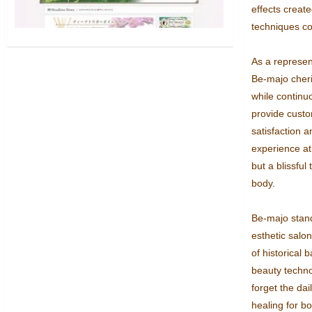
effects create
techniques co
As a represent
Be-majo cheris
while continuo
provide custom
satisfaction a
experience at 
but a blissful
body.

Be-majo stand
esthetic salons
of historical
beauty technol
forget the dai
healing for b