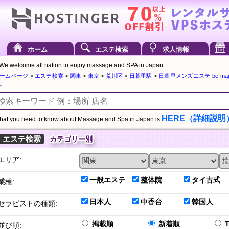
ホーム
エステ検索
求人情報
We welcome all nation to enjoy massage and SPA in Japan
ームページ
>
エステ検索
>
関東
>
東京
>
荒川区
>
日暮里駅
>
日暮里メンズエステ-be maj
。
HERE（詳細説明
at you need to know about Massage and Spa in Japan is
エステ検索
カテゴリー別
エリア:
一般エステ
整体院
タイ古式
業種:
日本人
中香台
韓国人
セラピストの種類:
掲載順
新着順
並び順: