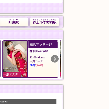
まちや
あかどしょうがっこうまえ
町屋駅
赤土小学校前駅
ilAria アリア
森の泉
東京➠新御徒町駅
神奈川➠上大岡
12:00〜LAST
24時間
料金
基本指圧
60分
30分
8,000円
5,000円
一般エステ
一般エステ
ricelist