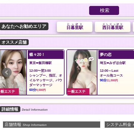
検索
にっぽり
にしにっぽり
あなたへお勧めエリア
日暮里駅
西日暮里駅
オススメ店舗
夢の恋
追浜マッサージ
埼玉➠みずほ台駅
神奈川➠追浜駅
12:00～Last
11:00〜Last
オール泡コース
人気コース
90分
50分
11,000円
7,000円
一般エステ
一般エステ
詳細情報
Detail Information
店舗情報
システム料金
Shop Information
P