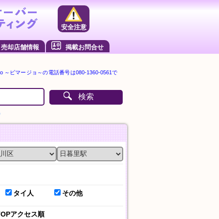
安全注意
売却店舗情報
掲載お問合せ
o ～ビマージョ～の電話番号は080-1360-0561で
検索
）
タイ人
その他
TOPアクセス順