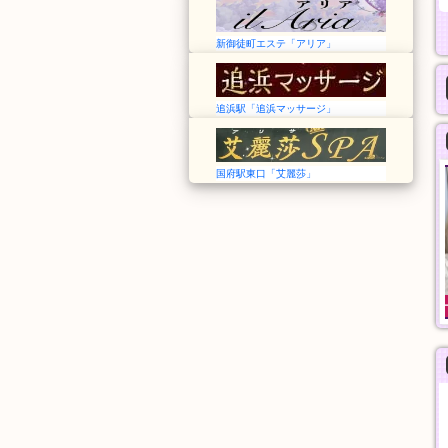
新御徒町エステ「アリア」
追浜駅「追浜マッサージ」
国府駅東口「艾麗莎」
沙羅沙
蝶々20！
東京➠東久留米駅
東京➠飯田橋駅
12:00～LAST
12:00〜翌3:00
沙羅沙おすすめコース
シャンプー、指圧、オ
90分
イルマッサージ、パウ
11,000円
ダーマッサージ
60分
9,000円
般エステ
一般エステ