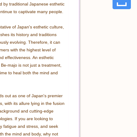
d by traditional Japanese esthetic 
ntinue to captivate many people.

ative of Japan's esthetic culture, 
hes its history and traditions 
usly evolving. Therefore, it can 
ers with the highest level of 
nd effectiveness. An esthetic 
Be-majo is not just a treatment, 
 time to heal both the mind and 
s out as one of Japan's premier 
, with its allure lying in the fusion 
 background and cutting-edge 
ogies. If you are looking to 
ly fatigue and stress, and seek 
oth the mind and body, why not 