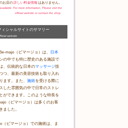
のお店の
詳しい料金情報
はありません。
t available. For more information, Please visit the
official website or contact the shop.
フィシャルサイトのサマリー
icial website
e-majo（ビマージョ）は、
日本
ンの中でも特に歴史のある施設で
は、伝統的な日本の
マッサージ
技
つつ、最新の美容技術も取り入れ
ります。また、
施術
を受ける際に
スした雰囲気の中で日常のストレ
とができます。このような特長を
majo（ビマージョ）は多くのお客
きました。

ajo（ビマージョ）での施術は、ま