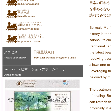
🚂
JR京浜東北線
日常の疲れや
Keihin-tohoku sen
を求めるなら、
🚂
けいせいほんせん
京成本線
訪れてみては
Keisei hon sen
🚂
なりたすかいあくせす
成田スカイアクセス
Be-majo Men's 
Narita sky access
history in the
🚂
にっぽり・とねりらいなー
日暮里・舎人ライナー
salons. Its ch
Nippori toneri rainaa
traditional J
アクセス
日暮里駅東口
the latest bea
Access from Station
 from east exit gate of Nippori Station
receiving tre
allows one to f
be majo ～ビマージョ～のホームページ
Leveraging th
Official Website
beloved by m
The treatment
of healing. Bo
can refresh t
physically in 