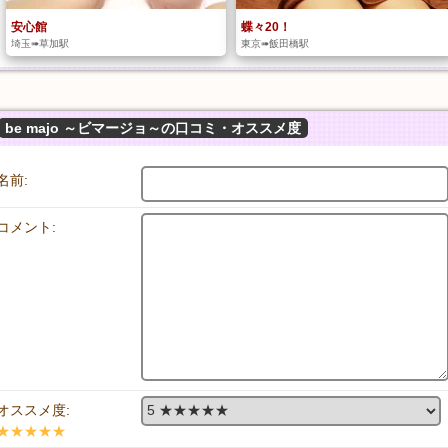
安心館
蝶々20！
埼玉➠草加駅
東京➠飯田橋駅
be majo ～ビマージョ～の口コミ・オススメ度
名前:
コメント:
オススメ度:
★★★★★