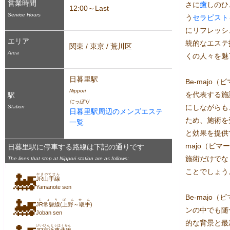
営業時間
さに
癒
しのひ
12:00～Last
Service Hours
う
セラピスト
にリフレッシ
エリア
統的なエステ
関東 / 東京 / 荒川区
Area
くの人々を魅
日暮里駅
Be-majo
Nippori
を代表する施
駅
にっぽり
にしながらも
Station
日暮里駅周辺のメンズエステ
ため、施術を
一覧
と効果を提供
majo（ビ
日暮里駅に停車する路線は下記の通りです
施術だけでな
The lines that stop at Nippori station are as follows:
ことでしょう。
🚂
やまのてせん
JR山手線
Yamanote sen
Be-majo
🚂
じょうばんせん
JR常磐線(上野～取手)
ンの中でも随
Joban sen
的な背景と最
けいひんとうほくせん