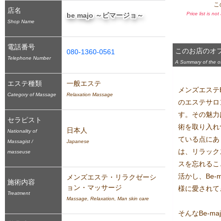
こ
店名
Price list is no
be majo ～ビマージョ～
Shop Name
電話番号
このお店のオ
080-1360-0561
Telephone Number
A Summary of the off
エステ種類
一般エステ
メンズエステB
Category of Massage
Relaxation Massage
のエステサロ
す。その魅力
セラピスト
術を取り入れ
日本人
Nationality of
ている点にあ
Massagist /
Japanese
は、リラック
masseuse
スを忘れるこ
活かし、Be-
メンズエステ・リラクゼーシ
施術内容
ョン・マッサージ
様に愛されて
Treatment
Massage, Relaxation, Man skin care
そんなBe-m