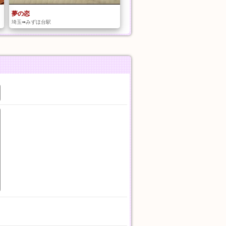
夢の恋
埼玉➠みずほ台駅