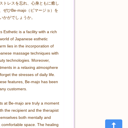
ストレスを忘れ、心身ともに癒し
ぜひBe-majo（ビマージョ）を
いかがでしょうか。
Esthetic is a facility with a rich 
 world of Japanese esthetic 
arm lies in the incorporation of 
apanese massage techniques with 
uty technologies. Moreover, 
atments in a relaxing atmosphere 
orget the stresses of daily life. 
ese features, Be-majo has been 
any customers.

s at Be-majo are truly a moment 
th the recipient and the therapist 
hemselves both mentally and 
a comfortable space. The healing 