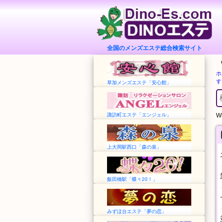
全国のメンズエステ総合検索サイト
ホ
す
草加メンズエステ「安心館」
諏訪町エステ「エンジェル」
Wh
上大岡駅西口「森の泉」
飯田橋駅「蝶々20！」
みずほ台エステ「夢の恋」