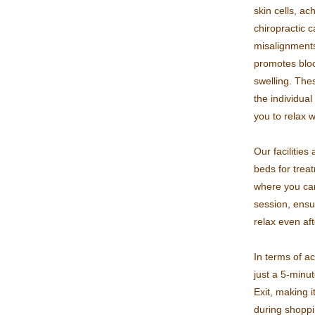
skin cells, ac
chiropractic c
misalignments
promotes blood
swelling. Thes
the individual
you to relax w
Our facilities
beds for trea
where you can
session, ensur
relax even aft
In terms of a
just a 5-minut
Exit, making i
during shoppi