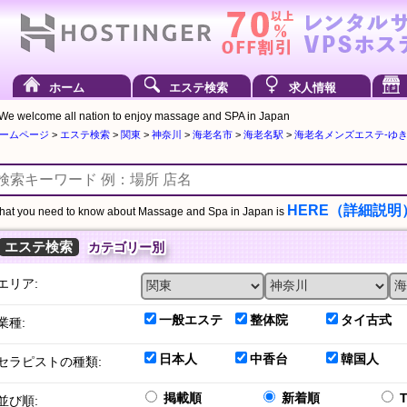
ホーム
エステ検索
求人情報
We welcome all nation to enjoy massage and SPA in Japan
ームページ
>
エステ検索
>
関東
>
神奈川
>
海老名市
>
海老名駅
>
海老名メンズエステ-ゆき 健
HERE（詳細説明
at you need to know about Massage and Spa in Japan is
エステ検索
カテゴリー別
エリア:
一般エステ
整体院
タイ古式
業種:
日本人
中香台
韓国人
セラピストの種類:
掲載順
新着順
並び順: