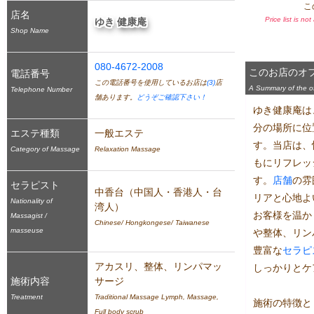
こ
店名
Price list is no
ゆき 健康庵
Shop Name
080-4672-2008
このお店のオ
電話番号
この電話番号を使用しているお店は
(3)
店
A Summary of the off
Telephone Number
舗あります。
どうぞご確認下さい！
ゆき健康庵は
分の場所に位
エステ種類
一般エステ
す。当店は、
Category of Massage
Relaxation Massage
もにリフレッ
す。
店舗
の雰
セラピスト
中香台（中国人・香港人・台
リアと心地よ
Nationality of
湾人）
お客様を温か
Massagist /
Chinese/ Hongkongese/ Taiwanese
masseuse
や整体、リン
豊富な
セラピ
アカスリ、整体、リンパマッ
しっかりとケ
施術内容
サージ
Treatment
Traditional Massage Lymph, Massage, 
施術の特徴と
Full body scrub