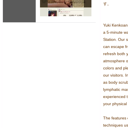
す。
Yuki Kenkoan i
a 5-minute wal
Station. Our 
can escape fr
refresh both 
atmosphere of 
colors and pl
our visitors. 
as body scrubs
lymphatic ma
experienced t
your physical 
The features o
techniques us