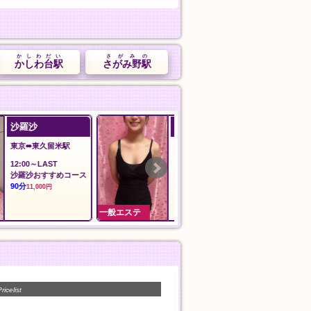
かしわだい
さがみの
かしわ台駅
さがみ野駅
Angel エンジェル
夢の恋
愛知➠諏訪町駅
埼玉➠みずほ台
11:00〜翌02:00
12:00～Last
ス
料金
オール泡コース
30分
90分
5,000円
11,000円
一般エステ
一般エステ
ricelist