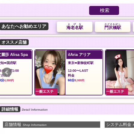
検索
えびな
かどさわばし
あなたへお勧めエリア
海老名駅
門沢橋駅
オススメ店舗
ilAria アリア
沙羅沙
東京➠新御徒町駅
東京➠東久留米駅
12:00〜LAST
12:00～LAST
料金
沙羅沙おすすめコー
60分
90分
8,000円
11,000円
一般エステ
一般エステ
詳細情報
Detail Information
店舗情報
システム料金
Shop Information
P