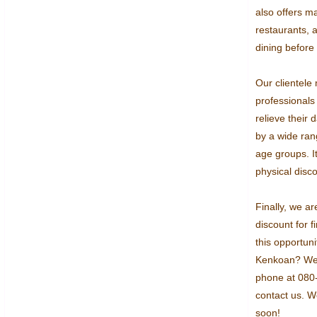
also offers m
restaurants, a
dining before 
Our clientele 
professionals
relieve their 
by a wide ran
age groups. It
physical disco
Finally, we ar
discount for f
this opportuni
Kenkoan? We a
phone at 080-
contact us. W
soon!