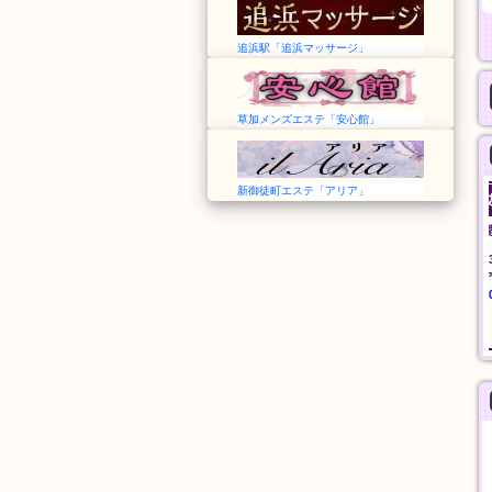
追浜駅「追浜マッサージ」
草加メンズエステ「安心館」
新御徒町エステ「アリア」
森の泉
艾麗莎 Alisa Spa
神奈川➠上大岡駅
愛知➠国府駅
24時間
13:00～翌1:00
基本指圧
アカスリ
30分
30分
5,000円
4,000円
般エステ
一般エステ