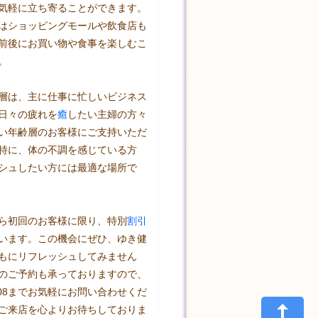
気軽に立ち寄ることができます。
はショッピングモールや飲食店も
前後にお買い物や食事を楽しむこ


層は、主に仕事に忙しいビジネス
日々の疲れを
癒
したい主婦の方々
い年齢層のお客様にご支持いただ
特に、体の不調を感じている方
シュしたい方には最適な場所で
ら初回のお客様に限り、特別
割引
います。この機会にぜひ、ゆき健
もにリフレッシュしてみません
のご予約も承っておりますので、
2-2008までお気軽にお問い合わせくだ
ご来店を心よりお待ちしておりま