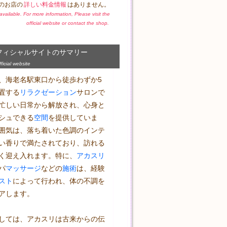
のお店の
詳しい料金情報
はありません。
t available. For more information, Please visit the
official website or contact the shop.
フィシャルサイトのサマリー
icial website
、海老名駅東口から徒歩わずか5
置する
リラクゼーション
サロンで
忙しい日常から解放され、心身と
シュできる
空間
を提供していま
囲気は、落ち着いた色調のインテ
い香りで満たされており、訪れる
く迎え入れます。特に、
アカスリ
パ
マッサージ
などの
施術
は、経験
スト
によって行われ、体の不調を
アします。

しては、アカスリは古来からの伝