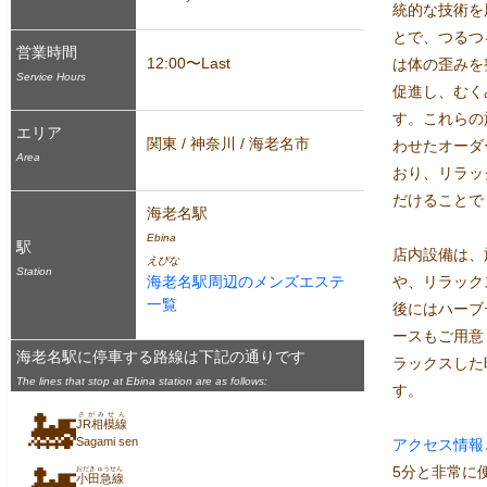
統的な技術を
とで、つるつ
営業時間
12:00〜Last
は体の歪みを
Service Hours
促進し、むく
す。これらの
エリア
関東 / 神奈川 / 海老名市
わせたオーダ
Area
おり、リラッ
だけることで
海老名駅
Ebina
駅
店内設備は、
えびな
Station
海老名駅周辺のメンズエステ
や、リラック
一覧
後にはハーブ
ースもご用意
海老名駅に停車する路線は下記の通りです
ラックスした
The lines that stop at Ebina station are as follows:
す。

🚂
さがみせん
JR相模線
Sagami sen
アクセス
情報
🚂
5分と非常に
おだきゅうせん
小田急線