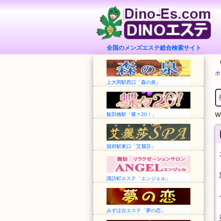
全国のメンズエステ総合検索サイト
ホ
上大岡駅西口「森の泉」
飯田橋駅「蝶々20！」
Wh
国府駅東口「艾麗莎」
諏訪町エステ「エンジェル」
みずほ台エステ「夢の恋」