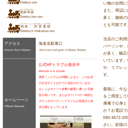
Odakyu sen
い物の合間に
🚂
また、周辺に
そうてつほんせん
相鉄本線
Sotetsu hon sen
多く、施術の
🚂
とも可能です。
そうてつ・じぇいあーるちょくつうせん
相鉄・JR直通線
Sotetsu jr chokutsuu sen
当店のご利用
アクセス
海老名駅東口
パーソンや、
Access from Station
 from east exit gate of Ebina Station
が多く、幅広
いています。
公式HPトラブル発生中
や、リフレッ
Website is in trouble
す。

警告！システムの判断によると、このお店
の公式サイトはすでに消去されているか、
最後に、今な
もしくはサイバー攻撃の被害に遭った可能
性が高いです。またはサーバーの一時的な
をご用意して
ホームページ
ダウンやローディングタイムが長過ぎた為
康庵で心身と
Official Website
非公開となっています。
か？お電話で
080-467
さい。皆様の