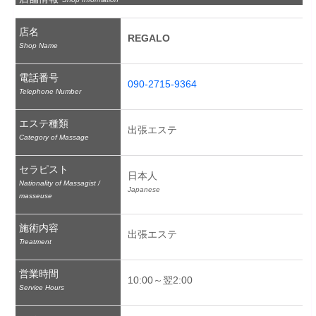
店名
REGALO
Shop Name
電話番号
090-2715-9364
Telephone Number
エステ種類
出張エステ
Category of Massage
セラピスト
日本人
Nationality of Massagist /
Japanese
masseuse
施術内容
出張エステ
Treatment
営業時間
10:00～翌2:00
Service Hours