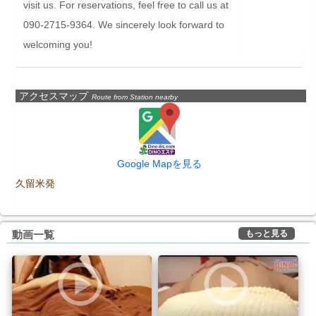
visit us. For reservations, feel free to call us at 
090-2715-9364. We sincerely look forward to 
welcoming you!
アクセスマップ
Route from Station nearby
Google Mapを見る
久留米発
もっと見る
動画一覧