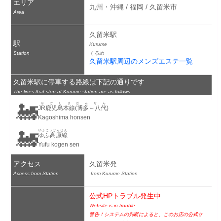
エリア
九州・沖縄 / 福岡 / 久留米市
Area
久留米駅
駅
Kurume
Station
くるめ
久留米駅周辺のメンズエステ一覧
久留米駅に停車する路線は下記の通りです
The lines that stop at Kurume station are as follows:
🚂
かごしまほんせん
JR鹿児島本線(博多～八代)
Kagoshima honsen
🚂
ゆふこうげんせん
ゆふ高原線
Yufu kogen sen
アクセス
久留米発
Access from Station
 from Kurume Station
公式HPトラブル発生中
Website is in trouble
警告！システムの判断によると、このお店の公式サ