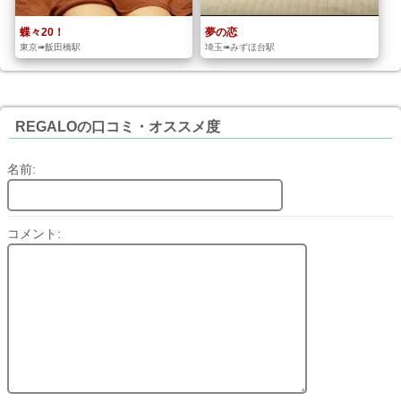
蝶々20！
夢の恋
東京➠飯田橋駅
埼玉➠みずほ台駅
REGALOの口コミ・オススメ度
名前:
コメント: