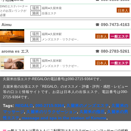
DINOエステバーナー
場所
福岡➠久留米発
日本人
とのお互いリンクが
施術
出張エステ
必要
Aimu
☎
090-7473-4163
場所
福岡➠久留米駅
日本人
一般エステ
施術
メンズエステ・リラクゼー..
aroma es エス
☎
080-2783-5261
場所
福岡➠久留米駅
日本人
一般エステ
施術
メンズエステ・リラクゼー..
久留米出張エステ-REGALOの電話番号は090-2715-9364です。
久留米発の出張エステ「REGALO」のオススメ・評価・評判・感想・レビュー
等の口コミ情報サイトです。お店は日本人の出張エステ、電話番号は090-
2715-9364です。
Tags:
REGALO
,
090-2715-9364
,
久留米のメンズエステ
,
久留米の
マッサージ
,
久留米のリラクゼーション
,
久留米の指圧
,
久留米の男
性エステ
,
massage and spa in the station of Kurume
,
▇
一般エステとは男女ともにご利用頂けるリラクゼーションマッサージの総称