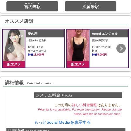
みやのじん
くるめ
宮の陣駅
久留米駅
オススメ店舗
夢の恋
Angel エンジェル
埼玉➠みずほ台駅
愛知➠諏訪町駅
12:00～Last
11:00〜翌02:00
オール泡コース
料金
90分
11,000円
30分
5,000円
一般エステ
一般エステ
詳細情報
Detail Information
システム料金
Pricelist
このお店の
詳しい料金情報
はありません。
Price list is not available. For more information, Please visit the
official website or contact the shop.
もっとSocial Mediaを表示する
店舗情報
Shop Information