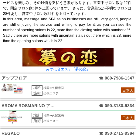
ービスを楽しみ、その対価を支払う意欲があります。営業中サロン数は22件
で、閉店サロン数5件を上回っています。 さらに、営業状況が不明なサロンは
28件あり、営業中サロン数22件を上回っています。
In this area, massage and SPA salon businesses are still very good, people
are still enjoying the service and willing to pay for it, as you can see the
number of opening salons is 22, more than the closing salon with number of 5.
Sadly there are more salons with uncertain status out there which is 28, more
than the opening salons which is 22.
みずほ台エステ「夢の恋」
アップフロア
☎
080-7986-1347
場所
福岡➠久留米発
日本人
施術
出張エステ
AROMA ROSMARINO アロマ
☎
090-3130-9364
場所
福岡➠久留米発
日本人
施術
出張エステ
REGALO
☎
090-2715-9364