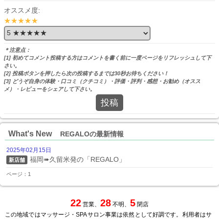
オススメ度:
★★★★★
＊注意点：
[1] 初めてコメント投稿する方はコメントを書く前に一度ページをリフレッシュして下
さい。
[2] 投稿ボタンを押したら次の投稿するまでは30秒お待ちください！
[3] どうぞ自身の体験・口コミ（クチコミ）・評価・評判・感想・お勧め（オスス
メ）・レビューをシェアして下さい。
投稿
What's New
REGALOの最新情報
2025年02月15日
福岡➠久留米発の「REGALO」
新店舗
ページ：1
22
28
5
営業、
不明、
閉店
この地域ではマッサージ・SPAサロン事業は依然として好調です。利用者はサ