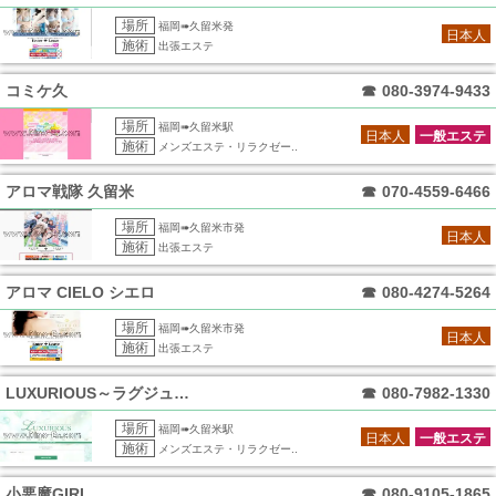
場所
福岡➠久留米発
日本人
施術
出張エステ
コミケ久
☎
080-3974-9433
場所
福岡➠久留米駅
日本人
一般エステ
施術
メンズエステ・リラクゼー..
アロマ戦隊 久留米
☎
070-4559-6466
場所
福岡➠久留米市発
日本人
施術
出張エステ
アロマ CIELO シエロ
☎
080-4274-5264
場所
福岡➠久留米市発
日本人
施術
出張エステ
LUXURIOUS～ラグジュリアス～
☎
080-7982-1330
場所
福岡➠久留米駅
日本人
一般エステ
施術
メンズエステ・リラクゼー..
小悪魔GIRL
☎
080-9105-1865