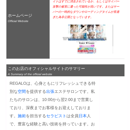
イトはすでに消去されているか、もしくはサイバー
攻撃の被害に遭った可能性が高いです。またはサー
バーの一時的なダウンやローディングタイムが長過
ホームページ
ぎた為非公開となっています。
Official Website
このお店のオフィシャルサイトのサマリー
A Summary of the official website
REGALOは、心身ともにリフレッシュできる特
別な
空間
を提供する
出張
エステサロンです。私
たちのサロンは、10:00から翌2:00まで営業し
ており、深夜までお客様をお迎えしておりま
す。
施術
を担当する
セラピスト
は全員
日本
人
で、豊富な経験と高い技術を持っています。お