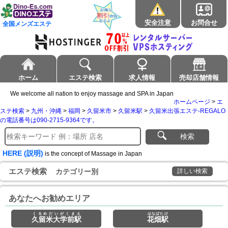
安全注意
お問合せ
全国メンズエステ
ホーム
エステ検索
求人情報
売却店舗情報
We welcome all nation to enjoy massage and SPA in Japan
ホームページ
>
エ
ステ検索
>
九州・沖縄
>
福岡
>
久留米市
>
久留米駅
>
久留米出張エステ-REGALO
の電話番号は090-2715-9364です。
検索
HERE (説明)
is the concept of Massage in Japan
エステ検索
カテゴリー別
詳しい検索
あなたへお勧めエリア
くるめだいがくまえ
はなばたけ
久留米大学前駅
花畑駅