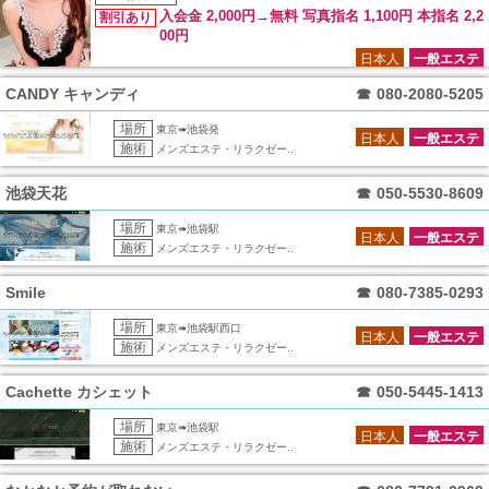
入会金 2,000円→無料 写真指名 1,100円 本指名 2,2
割引あり
00円
日本人
一般エステ
CANDY キャンディ
☎
080-2080-5205
場所
東京➠池袋発
日本人
一般エステ
施術
メンズエステ・リラクゼー..
池袋天花
☎
050-5530-8609
場所
東京➠池袋駅
日本人
一般エステ
施術
メンズエステ・リラクゼー..
Smile
☎
080-7385-0293
場所
東京➠池袋駅西口
日本人
一般エステ
施術
メンズエステ・リラクゼー..
Cachette カシェット
☎
050-5445-1413
場所
東京➠池袋駅
日本人
一般エステ
施術
メンズエステ・リラクゼー..