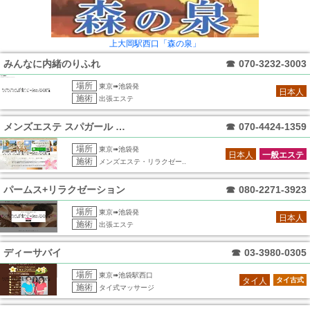
上大岡駅西口「森の泉」
みんなに内緒のりふれ
☎
070-3232-3003
場所
東京➠池袋発
日本人
施術
出張エステ
メンズエステ スパガール 池袋店
☎
070-4424-1359
場所
東京➠池袋発
日本人
一般エステ
施術
メンズエステ・リラクゼー..
パームス+リラクゼーション
☎
080-2271-3923
場所
東京➠池袋発
日本人
施術
出張エステ
ディーサバイ
☎
03-3980-0305
場所
東京➠池袋駅西口
タイ人
タイ古式
施術
タイ式マッサージ