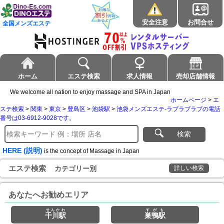
安全注意
お問合せ
全国メンズエステ
ホーム
エステ検索
求人情報
売却店舗情報
We welcome all nation to enjoy massage and SPA in Japan
ホームページ
>
エ
ステ検索
>
関東
>
東京
>
豊島区
>
池袋駅
>
池袋メンズエステ-ラブラブラブの電話
番号は03-6912-9028です。
検索
HERE (説明)
is the concept of Massage in Japan
エステ検索
カテゴリー別
詳しい検索
あなたへお勧めエリア
せんかわ
すがも
千川駅
巣鴨駅