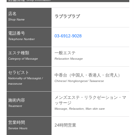
店名
ラブラブラブ
Shop Name
電話番号
03-6912-9028
Telephone Number
エステ種類
一般エステ
Category of Massage
Relaxation Massage
セラピスト
中香台（中国人・香港人・台湾人）
Nationality of Massagist /
Chinese/ Hongkongese/ Taiwanese
masseuse
メンズエステ・リラクゼーション・マ
施術内容
ッサージ
Treatment
Massage, Relaxation, Man skin care
営業時間
24時間営業
Service Hours