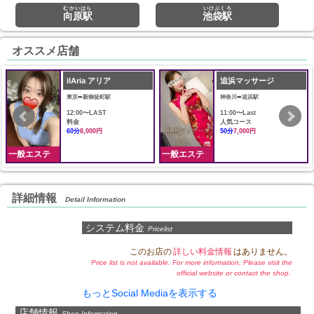
むかいはら
いけぶくろ
向原駅
池袋駅
オススメ店舗
ilAria アリア
追浜マッサージ
東京➠新御徒町駅
神奈川➠追浜駅
12:00〜LAST
11:00〜Last
料金
人気コース
60分
8,000円
50分
7,000円
一般エステ
一般エステ
詳細情報
Detail Information
システム料金
Pricelist
このお店の
詳しい料金情報
はありません。
Price list is not available. For more information, Please visit the
official website or contact the shop.
もっとSocial Mediaを表示する
店舗情報
Shop Information