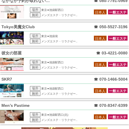
なかなか予約が取れないリンパ専門店
☎
080-7791-0969
場所
東京➠池袋駅西口
日本人
一般エステ
施術
メンズエステ・リラクゼー..
Tokyo美魔女Club
☎
050-5527-3196
場所
東京➠池袋発
日本人
一般エステ
施術
メンズエステ・リラクゼー..
彼女の部屋
☎
03-4221-0080
場所
東京➠池袋駅西口
日本人
一般エステ
施術
メンズエステ・リラクゼー..
SKR7
☎
070-1466-5004
場所
東京➠池袋駅西口
日本人
一般エステ
施術
メンズエステ・リラクゼー..
Men’s Pastime
☎
070-8347-6399
場所
東京➠池袋駅西口(北)
日本人
一般エステ
施術
メンズエステ・リラクゼー..