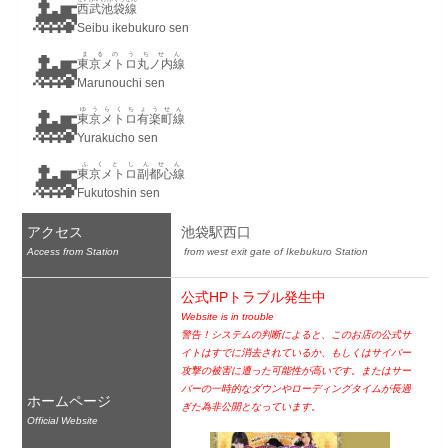
🚂
西武池袋線
Seibu ikebukuro sen
🚂
まるのうちせん
東京メトロ丸ノ内線
Marunouchi sen
🚂
ゆうらくちょうせん
東京メトロ有楽町線
Yurakucho sen
🚂
ふくとしんせん
東京メトロ副都心線
Fukutoshin sen
アクセス
池袋駅西口
Access from Station
 from west exit gate of Ikebukuro Station
公式HPトラブル発生中
Website is in trouble
警告！システムの判断によると、このお店の公式サ
イトはすでに消去されているか、もしくはサイバー
攻撃の被害に遭った可能性が高いです。またはサー
バーの一時的なダウンやローディングタイムが長過
ホームページ
ぎた為非公開となっています。
Official Website