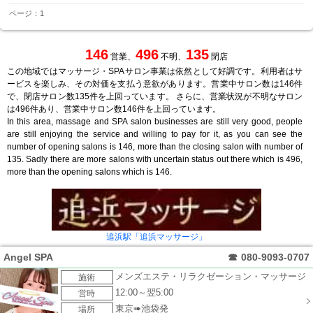
ページ：1
146
496
135
営業、
不明、
閉店
この地域ではマッサージ・SPAサロン事業は依然として好調です。利用者はサ
ービスを楽しみ、その対価を支払う意欲があります。営業中サロン数は146件
で、閉店サロン数135件を上回っています。 さらに、営業状況が不明なサロン
は496件あり、営業中サロン数146件を上回っています。
In this area, massage and SPA salon businesses are still very good, people
are still enjoying the service and willing to pay for it, as you can see the
number of opening salons is 146, more than the closing salon with number of
135. Sadly there are more salons with uncertain status out there which is 496,
more than the opening salons which is 146.
追浜駅「追浜マッサージ」
Angel SPA
☎
080-9093-0707
メンズエステ・リラクゼーション・マッサージ
施術
12:00～翌5:00
営時
東京➠池袋発
場所