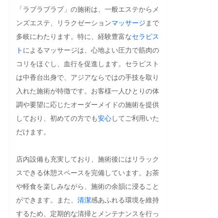
「ラブラブラブ」の施術は、一般エステからメ
ンズエステ、リラクゼーション
マッサージ
まで
多岐にわたります。特に、経験豊富な
セラピス
ト
によるマッサージは、心地よい圧力で筋肉の
コリをほぐし、血行を促進します。セラピスト
は中香台出身で、アジアならではの手技を取り
入れた施術が特徴です。お客様一人ひとりの体
調や要望に応じたオーダーメイドの施術を提供
しており、初めての方でも
安心
してご利用いた
だけます。

店内設備も充実しており、施術後にはリラック
スできる休憩スペースを完備しています。お茶
や軽食を楽しみながら、施術の余韻に浸ること
ができます。また、
清潔
感あふれる環境を維持
するため、定期的な清掃とメンテナンスを行っ