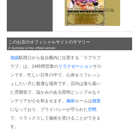
このお店のオフィシャルサイトのサマリー
A Summary of the official website
池袋
駅西口から徒歩圏内に位置する「ラブラブ
ラブ」は、24時間営業の
リラクゼーション
サロ
ンです。忙しい日常の中で、心身をリフレッシ
ュしたい方に最適な場所です。店内は落ち着い
た雰囲気で、温かみのある照明とシンプルなイ
ンテリアが心を和ませます。
施術
ルームは
個室
になっており、プライバシーが守られた
空間
で、リラックスして施術を受けることができま
す。
