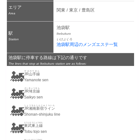
エリア
関東 / 東京 / 豊島区
Area
池袋駅
駅
Ikebukuro
Station
いけぶくろ
池袋駅周辺のメンズエステ一覧
池袋駅に停車する路線は下記の通りです
The lines that stop at Ikebukuro station are as follows:
🚂
やまのてせん
JR山手線
Yamanote sen
🚂
さいきょうせん
JR埼京線
Saikyo sen
🚂
しょうなんしんじゅくらいん
JR湘南新宿ライン
Shonan-shinjuku line
🚂
とうぶとうじょうせん
東武東上線
Tobu tojo sen
せいぶいけぶくろせん