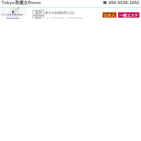
Tokyo美魔女Room
☎
050-5536-1052
場所
東京➠池袋駅西口(北)
日本人
一般エステ
施術
メンズエステ・リラクゼー..
Super Value Esthe
☎
050-5530-9897
場所
東京➠池袋発
日本人
一般エステ
施術
メンズエステ・リラクゼー..
らくらく
☎
090-7901-6040
場所
東京➠池袋駅東口
中香台
一般エステ
施術
メンズエステ・リラクゼー..
サイバーエステ2077
☎
080-9400-6777
場所
東京➠池袋駅西口
中香台
一般エステ
施術
メンズエステ・リラクゼー..
火焔 かえん
☎
03-6907-0722
場所
東京➠池袋駅西口
中香台
一般エステ
施術
メンズエステ・リラクゼー..