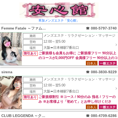
草加メンズエステ「安心館」
Femme Fatale ～ファムファタール～
☎
080-5797-3740
メンズエステ・リラクゼーション・マッサージ
施術
12:00～翌5:00
営時
大阪➠日本橋駅7番出口
場所
ご新規様も会員もお得に ご新規様フリー 90分以上
割引あり
のコースが2,000円OFF 会員様フリー 90分以上のコ
ースが1,000円OFF ご新規様・リピーター様共に 利用可能なイ
日本人
一般エステ
ベントになります。 ＊他のイベントと併用不可 ＊90分以上の
sirena
☎
080-3830-9229
コースが対象 新人セラピスト限定 90分以上のコースが2,000
円OFF ご新規様・リピーター様共に 利用可能なイベントにな
メンズエステ・リラクゼーション・マッサージ
施術
ります。 ＊NEWマークが付いているセラピストが対象 ＊本指
12:00～翌5:00
営時
名の方は適応外 ＊他のイベントと併用不可 ＊90分以上のコー
スが対象 FFランド未体験のお客様へ フリー 2,000円OFF10分
大阪➠日本橋駅7番出口
場所
サービス パネル指名 1,000円OFF10分サービス ご新規様限定
ご新規様割引 ※コース / 90分のみ 指名 / フリーの
割引あり
のイベントになります。 ＊特別指名対象外 ＊他のイベントと
み ※お客様より「初めて」とお申し付けくださ
併用不可 ＊90分以上のコースが対象 みんなで行こうよOFFラ
い。
日本人
一般エステ
ンド 2名様で…1,000円OFF 3名様で…2,000円OFF 4名様で…
3,000円OFF ご新規様・リピーター様共に 利用可能なイベント
CLUB LEGGENDA ～クラブレジェンダ～
☎
080-4709-6286