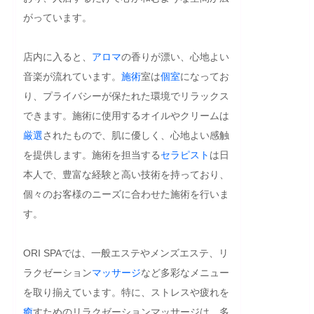
がっています。

店内に入ると、
アロマ
の香りが漂い、心地よい
音楽が流れています。
施術
室は
個室
になってお
り、プライバシーが保たれた環境でリラックス
できます。施術に使用するオイルやクリームは
厳選
されたもので、肌に優しく、心地よい感触
を提供します。施術を担当する
セラピスト
は日
本人で、豊富な経験と高い技術を持っており、
個々のお客様のニーズに合わせた施術を行いま
す。

ORI SPAでは、一般エステやメンズエステ、リ
ラクゼーション
マッサージ
など多彩なメニュー
を取り揃えています。特に、ストレスや疲れを
癒
すためのリラクゼーションマッサージは、多