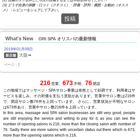
[3] どうぞ自身の体験・口コミ（クチコミ）・評価・評判・感想・お勧め（オスス
メ）・レビューをシェアして下さい。
投稿
What's New
ORI SPA オリスパの最新情報
2019年01月09日
大阪➠
新店舗
ページ：1
216
673
76
営業、
不明、
閉店
この地域ではマッサージ・SPAサロン事業は依然として好調です。利用者はサ
ービスを楽しみ、その対価を支払う意欲があります。営業中サロン数は216件
で、閉店サロン数76件を上回っています。 さらに、営業状況が不明なサロン
は673件あり、営業中サロン数216件を上回っています。
In this area, massage and SPA salon businesses are still very good, people
are still enjoying the service and willing to pay for it, as you can see the
number of opening salons is 216, more than the closing salon with number of
76. Sadly there are more salons with uncertain status out there which is 673,
more than the opening salons which is 216.