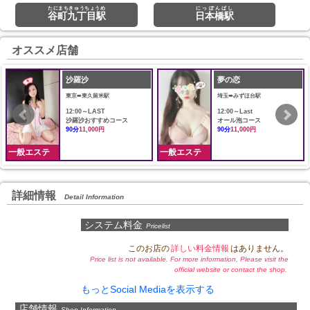
たにまちきゅうちょうめ
にっぽんばし
谷町九丁目駅
日本橋駅
オススメ店舗
沙羅沙
夢の恋
東京➠東久留米駅
埼玉➠みずほ台駅
12:00～LAST
12:00～Last
沙羅沙おすすめコース
オール泡コース
90分
11,000円
90分
11,000円
一般エステ
一般エステ
詳細情報
Detail Information
システム料金
Pricelist
このお店の
詳しい料金情報
はありません。
Price list is not available. For more information, Please visit the
official website or contact the shop.
もっとSocial Mediaを表示する
店舗情報
Shop Information