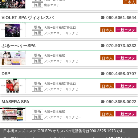
日本人
施術
出張エステ
VIOLET SPA ヴィオレスパ
☎
090-6061-6644
場所
大阪➠日本橋駅7番出口
日本人
一般エステ
施術
メンズエステ・リラクゼー..
ぶるーべりーSPA
☎
070-9073-5232
場所
大阪➠日本橋駅
日本人
一般エステ
施術
メンズエステ・リラクゼー..
DSP
☎
080-4498-0707
場所
大阪➠日本橋駅7番出口
日本人
一般エステ
施術
メンズエステ・リラクゼー..
MASERA SPA
☎
090-8658-0022
場所
大阪➠日本橋駅
日本人
一般エステ
施術
メンズエステ・リラクゼー..
日本橋メンズエステ-ORI SPA オリスパの電話番号は090-8525-1973です。