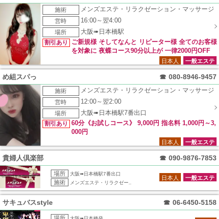
になります。 ＊本指名・特別指名対象外 ＊他のイベントと併
メンズエステ・リラクゼーション・マッサージ
施術
用不可 ＊90分以上のコースが対象
16:00～翌4:00
営時
大阪➠日本橋駅
場所
ご新規様 そしてなんと リピーター様 全てのお客様
割引あり
を対象に 夜蝶コース90分以上が 一律2000円OFF
日本人
一般エステ
め組スパっ
☎
080-8946-9457
メンズエステ・リラクゼーション・マッサージ
施術
12:00～翌2:00
営時
大阪➠日本橋駅7番出口
場所
60分《お試しコース》 9,000円 指名料 1,000円～3,
割引あり
000円
日本人
一般エステ
貴婦人倶楽部
☎
090-9876-7853
場所
大阪➠日本橋駅7番出口
日本人
一般エステ
施術
メンズエステ・リラクゼー..
サキュバスstyle
☎
06-6450-5158
場所
大阪➠日本橋発