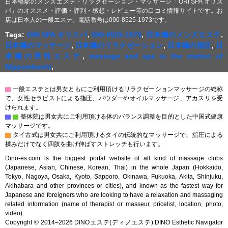
日本橋駅のメンズエステ・リラクゼーション・マッサージ「ORI SPA オリス
パ」のオススメ・評価・評判・感想・レビュー等の口コミ情報サイトです。お
店は日本人の一般エステ、電話番号は090-8525-1973です。
Tags:
ORI SPA オリスパ
,
090-8525-1973
,
日本橋のメンズエステ
,
日本橋のマッサージ
,
日本橋のリラクゼーション
,
日本橋の指圧
,
日
本橋の男性エステ
,
massage and spa in the station of
Nippombashi
,
▇
一般エステとは男女ともにご利用頂けるリラクゼーションマッサージの総称
で、女性セラピストによる指圧、パウダーやオイルマッサージ、アカスリを受
けられます。
▇
▇
整体院は男女共にご利用頂ける体のバランス調整を目的とした中国式健康
マッサージです。
▇
タイ古式は男女共にご利用頂けるタイの伝統的なマッサージで、指圧による
揉みだけでなく四肢を曲げ伸ばすストレッチも行います。
Dino-es.com is the biggest portal website of all kind of massage clubs
(Japanese, Asian, Chinese, Korean, Thai) in the whole Japan (Hokkaido,
Tokyo, Nagoya, Osaka, Kyoto, Sapporo, Okinawa, Fukuoka, Akita, Shinjuku,
Akihabara and other provinces or cities), and known as the fastest way for
Japanese and foreigners who are looking to have a relaxation and massaging
related information (name of therapist or masseur, pricelist, location, photo,
video).
Copyright © 2014–2026 DINOエステ(ディノエステ) DINO Esthetic Navigator