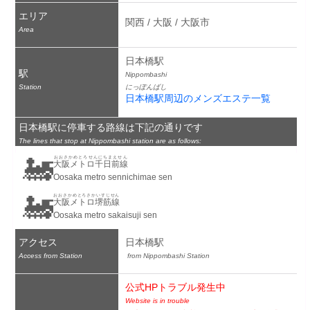
エリア
関西 / 大阪 / 大阪市
Area
日本橋駅
駅
Nippombashi
Station
にっぽんばし
日本橋駅周辺のメンズエステ一覧
日本橋駅に停車する路線は下記の通りです
The lines that stop at Nippombashi station are as follows:
🚂
おおさかめとろせんにちまえせん
大阪メトロ千日前線
Oosaka metro sennichimae sen
🚂
おおさかめとろさかいすじせん
大阪メトロ堺筋線
Oosaka metro sakaisuji sen
アクセス
日本橋駅
Access from Station
 from Nippombashi Station
公式HPトラブル発生中
Website is in trouble