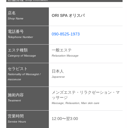
店名
ORI SPA オリスパ
Shop Name
電話番号
090-8525-1973
Telephone Number
エステ種類
一般エステ
Category of Massage
Relaxation Massage
セラピスト
日本人
Nationality of Massagist /
Japanese
masseuse
メンズエステ・リラクゼーション・マ
施術内容
ッサージ
Treatment
Massage, Relaxation, Man skin care
営業時間
12:00〜翌3:00
Service Hours