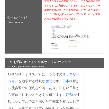
警告！システムの判断によると、このお店の公式サ
イトはすでに消去されているか、もしくはサイバー
攻撃の被害に遭った可能性が高いです。またはサー
バーの一時的なダウンやローディングタイムが長過
ホームページ
ぎた為非公開となっています。
Official Website
このお店のオフィシャルサイトのサマリー
A Summary of the official website
ORI SPA（オリスパ）は、心と体の
リラクゼー
ション
を追求する特別な
空間
です。
日本
橋駅か
ら徒歩数分の便利な立地にあり、忙しい日常か
ら解放されるひとときを提供します。
店舗
の外
観はシンプルで落ち着いた雰囲気を醸し出して
おり、入店するだけで心が和むような空間が広