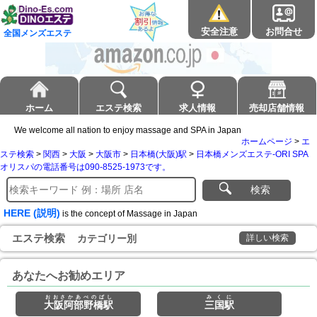
安全注意
お問合せ
全国メンズエステ
ホーム
エステ検索
求人情報
売却店舗情報
We welcome all nation to enjoy massage and SPA in Japan
ホームページ
>
エ
ステ検索
>
関西
>
大阪
>
大阪市
>
日本橋(大阪)駅
>
日本橋メンズエステ-ORI SPA
オリスパの電話番号は090-8525-1973です。
検索
HERE (説明)
is the concept of Massage in Japan
エステ検索
カテゴリー別
詳しい検索
あなたへお勧めエリア
おおさかあべのばし
みくに
大阪阿部野橋駅
三国駅