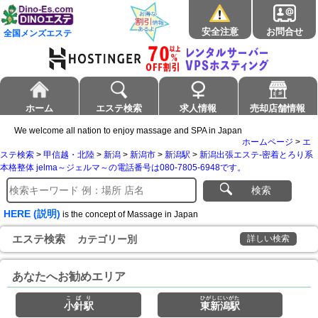
安全注意
お問合せ
全国メンズエステ
ホーム
エステ検索
求人情報
売却店舗情報
We welcome all nation to enjoy massage and SPA in Japan
ホームページ
>
エ
ステ検索
>
甲信越・北陸
>
新潟
>
新潟市
>
新潟駅
>
新潟出張エステ-密着とろり系
本格整体 jelma～ジェルマ～の電話番号は080-7805-6948です。
検索
HERE (説明)
is the concept of Massage in Japan
エステ検索
カテゴリー別
詳しい検索
あなたへお勧めエリア
こばり
ひがしにいがた
小針駅
東新潟駅