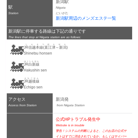
新潟駅
駅
Niigata
Station
にいがた
新潟駅周辺のメンズエステ一覧
新潟駅に停車する路線は下記の通りです
The lines that stop at Niigata station are as follows:
🚂
しんえつほんせん
JR信越本線(直江津～新潟)
Shinetsu honsen
🚂
はくしんせん
JR白新線
Hakushin sen
🚂
えちごせん
JR越後線
Echigo sen
アクセス
新潟発
Access from Station
 from Niigata Station
公式HPトラブル発生中
Website is in trouble
警告！システムの判断によると、このお店の公式サ
イトはすでに消去されているか、もしくはサイバー