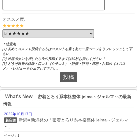
オススメ度:
★★★★★
＊注意点：
[1] 初めてコメント投稿する方はコメントを書く前に一度ページをリフレッシュして下
さい。
[2] 投稿ボタンを押したら次の投稿するまでは30秒お待ちください！
[3] どうぞ自身の体験・口コミ（クチコミ）・評価・評判・感想・お勧め（オスス
メ）・レビューをシェアして下さい。
投稿
What's New
密着とろり系本格整体 jelma～ジェルマ～の最新
情報
2022年10月17日
新潟➠新潟発の「密着とろり系本格整体 jelma～ジェルマ
新店舗
～」
ページ：1