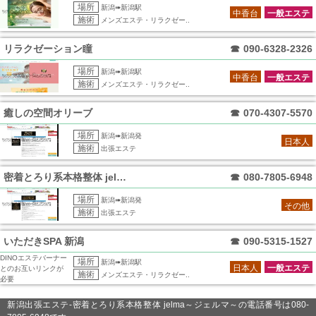
場所
新潟➠新潟駅
中香台
一般エステ
施術
メンズエステ・リラクゼー..
リラクゼーション瞳
☎
090-6328-2326
場所
新潟➠新潟駅
中香台
一般エステ
施術
メンズエステ・リラクゼー..
癒しの空間オリーブ
☎
070-4307-5570
場所
新潟➠新潟発
日本人
施術
出張エステ
密着とろり系本格整体 jelma～ジェル
☎
080-7805-6948
場所
新潟➠新潟発
その他
施術
出張エステ
いただきSPA 新潟
☎
090-5315-1527
DINOエステバーナー
場所
新潟➠新潟駅
日本人
一般エステ
とのお互いリンクが
施術
メンズエステ・リラクゼー..
必要
新潟出張エステ-密着とろり系本格整体 jelma～ジェルマ～の電話番号は080-