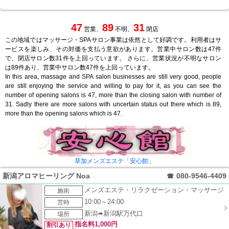
47
89
31
営業、
不明、
閉店
この地域ではマッサージ・SPAサロン事業は依然として好調です。利用者はサ
ービスを楽しみ、その対価を支払う意欲があります。営業中サロン数は47件
で、閉店サロン数31件を上回っています。 さらに、営業状況が不明なサロン
は89件あり、営業中サロン数47件を上回っています。
In this area, massage and SPA salon businesses are still very good, people
are still enjoying the service and willing to pay for it, as you can see the
number of opening salons is 47, more than the closing salon with number of
31. Sadly there are more salons with uncertain status out there which is 89,
more than the opening salons which is 47.
草加メンズエステ「安心館」
新潟アロマヒーリング Noa
☎
080-9546-4409
メンズエステ・リラクゼーション・マッサージ
施術
10:00～24:00
営時
新潟➠新潟駅万代口
場所
指名料1,000円
割引あり