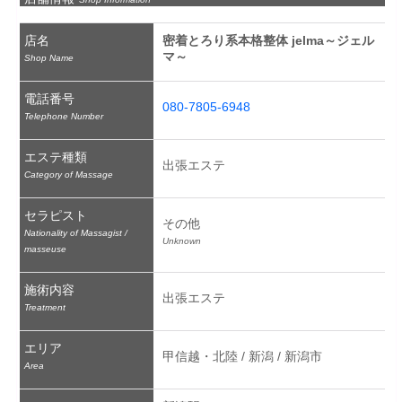
店名
密着とろり系本格整体 jelma～ジェル
マ～
Shop Name
電話番号
080-7805-6948
Telephone Number
エステ種類
出張エステ
Category of Massage
セラピスト
その他
Nationality of Massagist /
Unknown
masseuse
施術内容
出張エステ
Treatment
エリア
甲信越・北陸 / 新潟 / 新潟市
Area