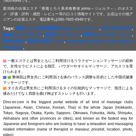
7805-6948です。
新潟発の出張エステ「密着とろり系本格整体 jelma～ジェルマ～」のオスス
メ・評価・評判・感想・レビュー等の口コミ情報サイトです。お店はその他ア
ジアンの出張エステ、電話番号は080-7805-6948です。
Tags:
密着とろり系本格整体 jelma～ジェルマ～
,
080-7805-6948
,
新潟のメンズエステ
,
新潟のマッサージ
,
新潟のリラクゼーション
,
新潟の指圧
,
新潟の男性エステ
,
massage and spa in the station
of Niigata
,
▇
一般エステとは男女ともにご利用頂けるリラクゼーションマッサージの総称
で、女性セラピストによる指圧、パウダーやオイルマッサージ、アカスリを受
けられます。
▇
▇
整体院は男女共にご利用頂ける体のバランス調整を目的とした中国式健康
マッサージです。
▇
タイ古式は男女共にご利用頂けるタイの伝統的なマッサージで、指圧による
揉みだけでなく四肢を曲げ伸ばすストレッチも行います。
Dino-es.com is the biggest portal website of all kind of massage clubs
(Japanese, Asian, Chinese, Korean, Thai) in the whole Japan (Hokkaido,
Tokyo, Nagoya, Osaka, Kyoto, Sapporo, Okinawa, Fukuoka, Akita, Shinjuku,
Akihabara and other provinces or cities), and known as the fastest way for
Japanese and foreigners who are looking to have a relaxation and massaging
related information (name of therapist or masseur, pricelist, location, photo,
video).