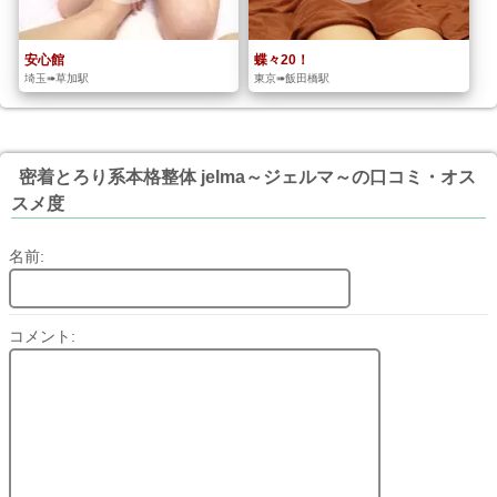
安心館
蝶々20！
埼玉➠草加駅
東京➠飯田橋駅
密着とろり系本格整体 jelma～ジェルマ～の口コミ・オス
スメ度
名前:
コメント: