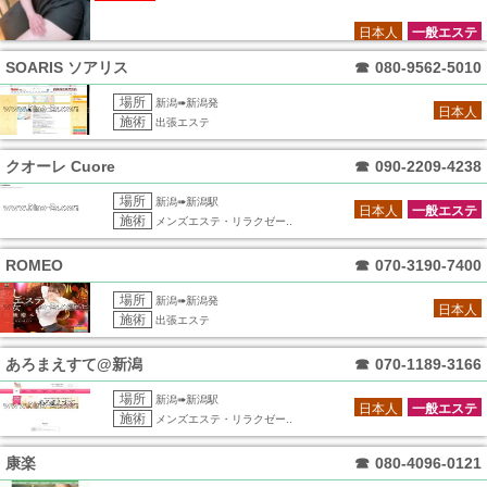
日本人
一般エステ
SOARIS ソアリス
☎
080-9562-5010
場所
新潟➠新潟発
日本人
施術
出張エステ
クオーレ Cuore
☎
090-2209-4238
場所
新潟➠新潟駅
日本人
一般エステ
施術
メンズエステ・リラクゼー..
ROMEO
☎
070-3190-7400
場所
新潟➠新潟発
日本人
施術
出張エステ
あろまえすて@新潟
☎
070-1189-3166
場所
新潟➠新潟駅
日本人
一般エステ
施術
メンズエステ・リラクゼー..
康楽
☎
080-4096-0121