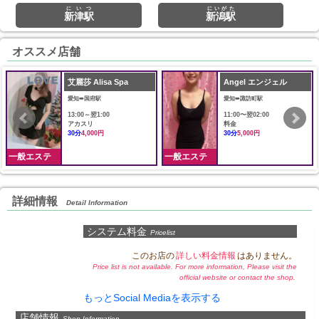
にいつ
にいがた
新津駅
新潟駅
オススメ店舗
艾麗莎 Alisa Spa
Angel エンジェル
愛知➠国府駅
愛知➠諏訪町駅
13:00～翌1:00
11:00〜翌02:00
アカスリ
料金
30分
4,000円
30分
5,000円
一般エステ
一般エステ
詳細情報
Detail Information
システム料金
Pricelist
このお店の
詳しい料金情報
はありません。
Price list is not available. For more information, Please visit the
official website or contact the shop.
もっとSocial Mediaを表示する
店舗情報
Shop Information