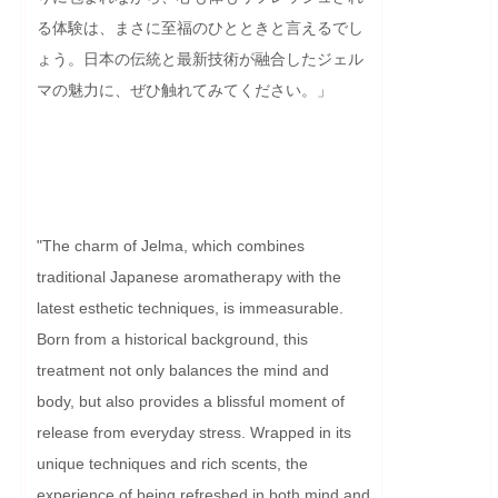
る体験は、まさに至福のひとときと言えるでし
ょう。日本の伝統と最新技術が融合したジェル
マの魅力に、ぜひ触れてみてください。」

"The charm of Jelma, which combines 
traditional Japanese aromatherapy with the 
latest esthetic techniques, is immeasurable. 
Born from a historical background, this 
treatment not only balances the mind and 
body, but also provides a blissful moment of 
release from everyday stress. Wrapped in its 
unique techniques and rich scents, the 
experience of being refreshed in both mind and 