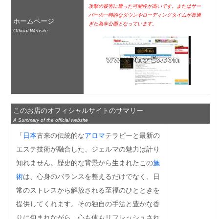
攻撃の被害に遭った可能性が高いです。またはサー
バーの一時的なダウンやローディングタイムが長過
ホームページ
ぎた為非公開となっています。
Official Website
このお店のオフィシャルサイトのサマリー
A Summary of the official website
「
日本
古来の伝統的な
アロマ
テラピーと最新の
エステ技術が融合した、ジェルマの魅力は計り
知れません。歴史的な背景から生まれたこの
施
術
は、心身のバランスを整えるだけでなく、日
常のストレスから解放される至福のひとときを
提供してくれます。その独自の手法と豊かな香
りに包まれながら、心も体もリフレッシュされ