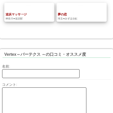
追浜マッサージ
夢の恋
神奈川➠追浜駅
埼玉➠みずほ台駅
Vertex～バーテクス ～の口コミ・オススメ度
名前:
コメント: