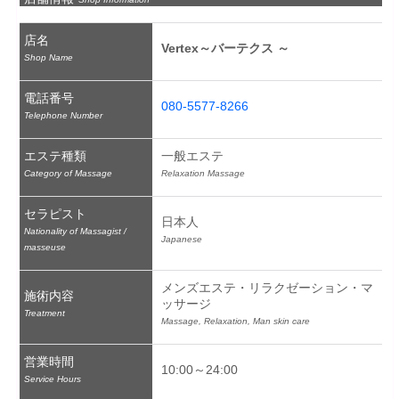
店名
Vertex～バーテクス ～
Shop Name
電話番号
080-5577-8266
Telephone Number
エステ種類
一般エステ
Category of Massage
Relaxation Massage
セラピスト
日本人
Nationality of Massagist /
Japanese
masseuse
メンズエステ・リラクゼーション・マ
施術内容
ッサージ
Treatment
Massage, Relaxation, Man skin care
営業時間
10:00～24:00
Service Hours