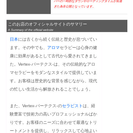
バーの一時的なダウンやローディングタイムが長過
ぎた為非公開となっています。
このお店のオフィシャルサイトのサマリー
A Summary of the official website
日本
には古くから続く伝統と歴史が息づいてい
ます。その中でも、
アロマ
セラピーは心身の健
康に効果があるとして古代から愛されてきまし
た。Vertex-バーテクス-は、その伝統的なアロ
マセラピーをモダンなスタイルで提供していま
す。お客様は歴史的な背景を感じながら、現代
の忙しい生活から解放されることでしょう。

また、Vertex-バーテクス-の
セラピスト
は、経
験豊富で技術力の高いプロフェッショナルばか
りです。お客様のニーズに合わせて最適なトリ
ートメントを提供し、リラックスして心地よい