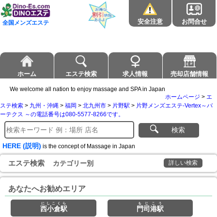
安全注意
お問合せ
全国メンズエステ
ホーム
エステ検索
求人情報
売却店舗情報
We welcome all nation to enjoy massage and SPA in Japan
ホームページ
>
エ
ステ検索
>
九州・沖縄
>
福岡
>
北九州市
>
片野駅
>
片野メンズエステ-Vertex～バ
ーテクス ～の電話番号は080-5577-8266です。
検索
HERE (説明)
is the concept of Massage in Japan
エステ検索
カテゴリー別
詳しい検索
あなたへお勧めエリア
にしこくら
もじこう
西小倉駅
門司港駅