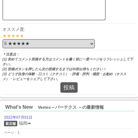
オススメ度:
★★★★★
＊注意点：
[1] 初めてコメント投稿する方はコメントを書く前に一度ページをリフレッシュして下
さい。
[2] 投稿ボタンを押したら次の投稿するまでは30秒お待ちください！
[3] どうぞ自身の体験・口コミ（クチコミ）・評価・評判・感想・お勧め（オスス
メ）・レビューをシェアして下さい。
投稿
What's New
Vertex～バーテクス ～の最新情報
2022年07月01日
福岡➠
新店舗
ページ：1