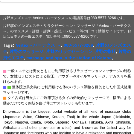
片野メンズエステ-Vertex～バーテクス ～の電話番号は080-5577-8266です。
片野駅のメンズエステ・リラクゼーション・マッサージ「Vertex～バーテクス
～」のオススメ・評価・評判・感想・レビュー等の口コミ情報サイトです。お
店は日本人の一般エステ、電話番号は080-5577-8266です。
Tags:
Vertex～バーテクス ～
,
080-5577-8266
,
片野のメンズエス
テ
,
片野のマッサージ
,
片野のリラクゼーション
,
片野の指圧
,
片野の
男性エステ
,
massage and spa in the station of Katano
,
▇
一般エステとは男女ともにご利用頂けるリラクゼーションマッサージの総称
で、女性セラピストによる指圧、パウダーやオイルマッサージ、アカスリを受
けられます。
▇
▇
整体院は男女共にご利用頂ける体のバランス調整を目的とした中国式健康
マッサージです。
▇
タイ古式は男女共にご利用頂けるタイの伝統的なマッサージで、指圧による
揉みだけでなく四肢を曲げ伸ばすストレッチも行います。
Dino-es.com is the biggest portal website of all kind of massage clubs
(Japanese, Asian, Chinese, Korean, Thai) in the whole Japan (Hokkaido,
Tokyo, Nagoya, Osaka, Kyoto, Sapporo, Okinawa, Fukuoka, Akita, Shinjuku,
Akihabara and other provinces or cities), and known as the fastest way for
Japanese and foreigners who are looking to have a relaxation and massaging