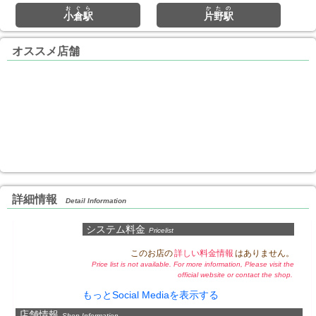
おぐら
かたの
小倉駅
片野駅
オススメ店舗
詳細情報
Detail Information
システム料金
Pricelist
このお店の
詳しい料金情報
はありません。
Price list is not available. For more information, Please visit the
official website or contact the shop.
もっとSocial Mediaを表示する
店舗情報
Shop Information