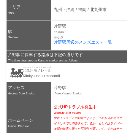
エリア
九州・沖縄 / 福岡 / 北九州市
Area
片野駅
駅
Katano
Station
かたの
片野駅周辺のメンズエステ一覧
片野駅に停車する路線は下記の通りです
The lines that stop at Katano station are as follows:
🚂
きたきゅうしゅうものれーる
北九州モノレール
Kitakyuushuu monorail
アクセス
片野駅
Access from Station
 from Katano Station
公式HPトラブル発生中
Website is in trouble
警告！システムの判断によると、このお店の公式サ
ホームページ
イトはすでに消去されているか、もしくはサイバー
Official Website
攻撃の被害に遭った可能性が高いです。またはサー