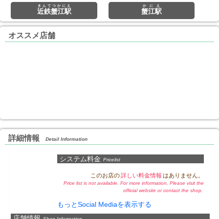
きんてつかにえ
かにえ
近鉄蟹江駅
蟹江駅
オススメ店舗
詳細情報
Detail Information
システム料金
Pricelist
このお店の
詳しい料金情報
はありません。
Price list is not available. For more information, Please visit the
official website or contact the shop.
もっとSocial Mediaを表示する
店舗情報
Shop Information