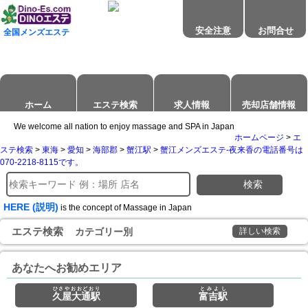
安全注意
お問合せ
全国メンズエステ
ホーム
エステ検索
求人情報
売却店舗情報
We welcome all nation to enjoy massage and SPA in Japan
ホームページ
>
エ
ステ検索
>
東海
>
愛知
>
海部郡
>
蟹江駅
>
蟹江メンズエステ-夜来香の電話番号は
070-2218-8115です。
検索
HERE (説明)
is the concept of Massage in Japan
エステ検索
カテゴリー別
詳しい検索
あなたへお勧めエリア
ひさやおおどおり
とみよし
久屋大通駅
富吉駅