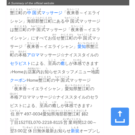
A Summary of the official website
かにえ
まち
ちゅうごく
しき
やらい
こう
蟹江
町
の
中国
式
マッサージ
「
夜来
香
～イエライ
かいふ
ぐん
かにえ
まち
ちゅうごく
しき
シャン」
海部
郡
蟹江
町
にある
中国
式
マッサージ
かにえ
まち
ちゅうごく
しき
やらい
こう
は
蟹江
町
の
中国
式
マッサージ「
夜来
香
～イエラ
まか
かにえ
まち
ちゅうごく
しき
イシャン」にすべてお
任
せ
蟹江
町
の
中国
式
マッ
やらい
こう
あいち
けん
かにえ
サージ「
夜来
香
～イエライシャン」
愛知
県
蟹江
まち
ほんかく
町
の
本格
アロマ
マッサージ☆ナイススタイルの
しこう
いや
たいかん
セラピスト
による、
至高
の
癒
しが
体感
できます
みせ
あんない
し
ちず
♪Homeお
店
案内
お
知
らせスタッフメニュー
地図
かにえ
まち
ちゅうごく
しき
クーポン
Home
蟹江
町
の
中国
式
マッサージ
やらい
こう
あいち
けん
かにえ
まち
「
夜来
香
～イエライシャン」
愛知
県
蟹江
町
の
ほんかく
本格
アロママッサージ☆ナイススタイルのセラ
しこう
いや
たいかん
ピストによる、
至高
の
癒
しが
体感
できます♪
じゅうしょ
あいち
けん
かいふ
ぐん
かにえ
まち
にしき
住所
〒497-0034
愛知
県
海部
郡
蟹江
町
錦
2
ちょうめ
えいぎょう
じかん
丁目
152TEL070-2218-8115
営業
時間
12:00～
よく
ていきゅう
び
むきゅう
さいしん
し
しんき
翌
3:00
定休
日
無休
最新
お
知
らせ
新規
オープンし