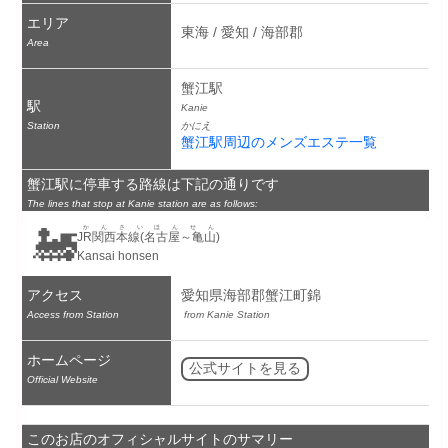
エリア
東海 / 愛知 / 海部郡
Area
蟹江駅
駅
Kanie
Station
かにえ
蟹江駅周辺のメンズエステ一覧
蟹江駅に停車する路線は下記の通りです
The lines that stop at Kanie station are as follows:
🚂
かんさいほんせん
JR関西本線(名古屋～亀山)
Kansai honsen
アクセス
愛知県海部郡蟹江町錦
Access from Station
 from Kanie Station
ホームページ
公式サイトを見る
Official Website
このお店のオフィシャルサイトのサマリー