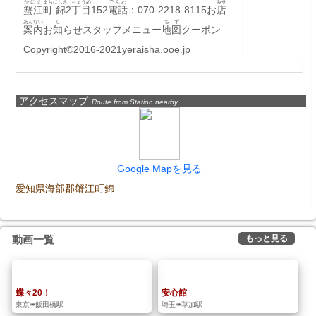
かにえ
まち
にしき
ちょうめ
でんわ
みせ
蟹江
町
錦
2
丁目
152
電話
：070-2218-8115お
店
あんない
し
ちず
案内
お
知
らせスタッフメニュー
地図
クーポン
Copyright©2016-2021yeraisha.ooe.jp
アクセスマップ
Route from Station nearby
Google Mapを見る
愛知県海部郡蟹江町錦
もっと見る
動画一覧
蝶々20！
安心館
東京➠飯田橋駅
埼玉➠草加駅