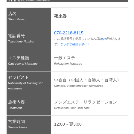
店名
夜来香
Shop Name
070-2218-8115
電話番号
この電話番号を使用しているお店は
(3)
店舗ありま
Telephone Number
す。
どうぞご確認下さい！
エステ種類
一般エステ
Category of Massage
Relaxation Massage
セラピスト
中香台（中国人・香港人・台湾人）
Nationality of Massagist /
Chinese/ Hongkongese/ Taiwanese
masseuse
施術内容
メンズエステ・リラクゼーション
Treatment
Relaxation, Man skin care
営業時間
12:00～翌3:00
Service Hours