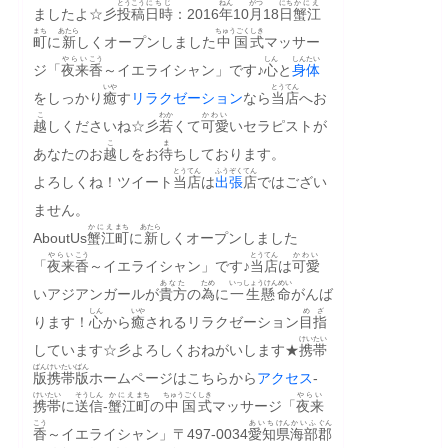
とうこう
にちじ
ねん
がつ
にち
かにえ
ましたよ☆彡
投稿
日時
：2016
年
10
月
18
日
蟹江
まち
あたら
ちゅうごく
しき
町
に
新
しくオープンしました
中国
式
マッサー
やらい
こう
しん
しんたい
ジ「
夜来
香
～イエライシャン」です♪
心
と
身体
いや
とうてん
をしっかり
癒
す
リラクゼーション
なら
当店
へお
こ
わか
かわい
越
しくださいね☆彡
若
くて
可愛
いセラピストが
こ
ま
あなたのお
越
しをお
待
ちしております。
とうてん
ふうぞく
てん
よろしくね！ツイート
当店
は
出張
店
ではござい
ません。
かにえ
まち
あたら
AboutUs
蟹江
町
に
新
しくオープンしました
やらい
こう
とうてん
かわい
「
夜来
香
～イエライシャン」です♪
当店
は
可愛
あなた
ため
いっしょうけんめい
いアジアンガールが
貴方
の
為
に
一生懸命
がんば
しん
いや
めざ
ります！
心
から
癒
されるリラクゼーション
目指
けいたい
しています☆彡よろしくおねがいします★
携帯
ばん
けいたい
ばん
版
携帯
版
ホームページはこちらから
アクセス
-
けいたい
そうしん
かにえ
まち
ちゅうごく
しき
やらい
携帯
に
送信
-
蟹江
町
の
中国
式
マッサージ「
夜来
こう
あいち
けん
かいふ
ぐん
香
～イエライシャン」〒497-0034
愛知
県
海部
郡