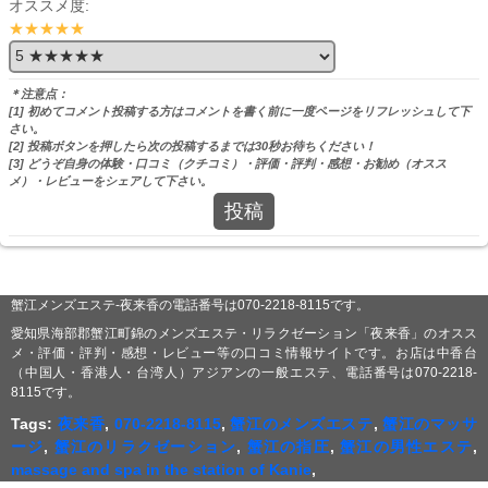
オススメ度:
★★★★★
＊注意点：
[1] 初めてコメント投稿する方はコメントを書く前に一度ページをリフレッシュして下
さい。
[2] 投稿ボタンを押したら次の投稿するまでは30秒お待ちください！
[3] どうぞ自身の体験・口コミ（クチコミ）・評価・評判・感想・お勧め（オスス
メ）・レビューをシェアして下さい。
投稿
蟹江メンズエステ-夜来香の電話番号は070-2218-8115です。
愛知県海部郡蟹江町錦のメンズエステ・リラクゼーション「夜来香」のオスス
メ・評価・評判・感想・レビュー等の口コミ情報サイトです。お店は中香台
（中国人・香港人・台湾人）アジアンの一般エステ、電話番号は070-2218-
8115です。
Tags:
夜来香
,
070-2218-8115
,
蟹江のメンズエステ
,
蟹江のマッサ
ージ
,
蟹江のリラクゼーション
,
蟹江の指圧
,
蟹江の男性エステ
,
massage and spa in the station of Kanie
,