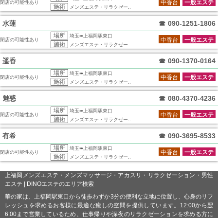
中香台
一般エステ
閉店の可能性あり
施術
メンズエステ・リラクゼー..
水蓮
☎
090-1251-1806
場所
埼玉➠上福岡駅東口
中香台
一般エステ
閉店の可能性あり
施術
メンズエステ・リラクゼー..
遥香
☎
090-1370-0164
場所
埼玉➠上福岡駅東口
中香台
一般エステ
閉店の可能性あり
施術
メンズエステ・リラクゼー..
魅惑
☎
080-4370-4236
場所
埼玉➠上福岡駅東口
中香台
一般エステ
閉店の可能性あり
施術
メンズエステ・リラクゼー..
有希
☎
090-3695-8533
場所
埼玉➠上福岡駅東口
中香台
一般エステ
閉店の可能性あり
施術
メンズエステ・リラクゼー..
上福岡メンズエステ・メンズマッサージ・アカスリ・リラクゼーション・男性
エステ | DINOエステのエリア検索
華の家は、上福岡駅東口から徒歩わずか3分の便利な立地に位置し、心身のリフ
レッシュを求めるお客様に最適な癒しの空間を提供しています。12:00から翌
6:00まで営業しているため、仕事帰りや深夜のリラクゼーションを求める方に