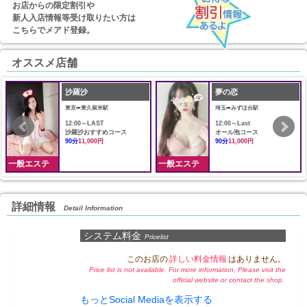
お店からの限定割引や
新人入店情報等受け取りたい方は
こちらでメアド登録。
オススメ店舗
沙羅沙
夢の恋
東京➠東久留米駅
埼玉➠みずほ台駅
12:00～LAST
12:00～Last
沙羅沙おすすめコース
オール泡コース
90分
11,000円
90分
11,000円
一般エステ
一般エステ
詳細情報
Detail Information
システム料金
Pricelist
このお店の
詳しい料金情報
はありません。
Price list is not available. For more information, Please visit the
official website or contact the shop.
もっとSocial Mediaを表示する