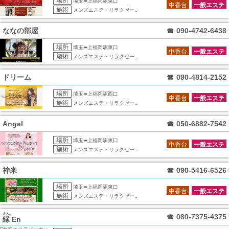
場所
埼玉➠上福岡駅東口
中香台
一般エステ
施術
メンズエステ・リラクゼー..
ななの部屋
☎
090-4742-6438
場所
埼玉➠上福岡駅東口
中香台
一般エステ
施術
メンズエステ・リラクゼー..
ドリーム
☎
090-4814-2152
場所
埼玉➠上福岡駅西口
中香台
一般エステ
施術
メンズエステ・リラクゼー..
Angel
☎
050-6882-7542
場所
埼玉➠上福岡駅東口
中香台
一般エステ
施術
メンズエステ・リラクゼー..
神来
☎
090-5416-6526
場所
埼玉➠上福岡駅東口
中香台
一般エステ
施術
メンズエステ・リラクゼー..
えん
☎
080-7375-4375
縁
En