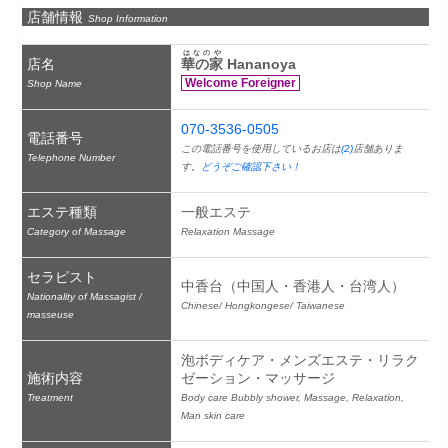
店舗情報
Shop Information
はなのや
店名
華の家
 Hananoya
Welcome Foreigner
Shop Name
070-3536-0505
電話番号
この電話番号を使用しているお店は
(2)
店舗ありま
Telephone Number
す。
どうぞご確認下さい！
エステ種類
一般エステ
Category of Massage
Relaxation Massage
セラピスト
中香台（中国人・香港人・台湾人）
Nationality of Massagist /
Chinese/ Hongkongese/ Taiwanese
masseuse
泡ボディケア・メンズエステ・リラク
施術内容
ゼーション・マッサージ
Treatment
Body care Bubbly shower, Massage, Relaxation, 
Man skin care