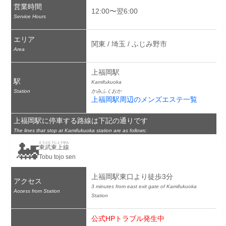
営業時間
12:00〜翌6:00
Service Hours
エリア
関東 / 埼玉 / ふじみ野市
Area
上福岡駅
駅
Kamifukuoka
Station
かみふくおか
上福岡駅周辺のメンズエステ一覧
上福岡駅に停車する路線は下記の通りです
The lines that stop at Kamifukuoka station are as follows:
🚂
とうぶとうじょうせん
東武東上線
Tobu tojo sen
上福岡駅東口より徒歩3分
アクセス
3 minutes from east exit gate of Kamifukuoka 
Access from Station
Station
公式HPトラブル発生中