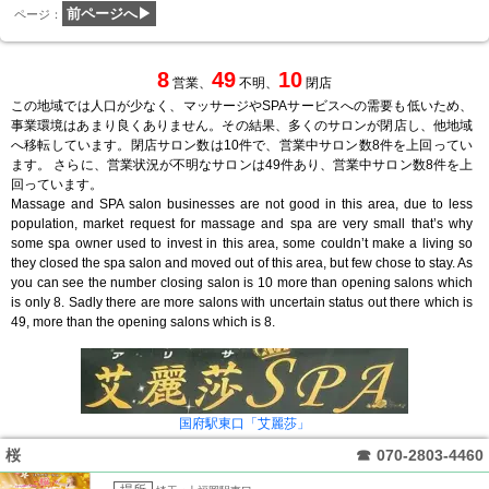
前ページへ▶
ページ：
8
49
10
営業、
不明、
閉店
この地域では人口が少なく、マッサージやSPAサービスへの需要も低いため、
事業環境はあまり良くありません。その結果、多くのサロンが閉店し、他地域
へ移転しています。閉店サロン数は10件で、営業中サロン数8件を上回ってい
ます。 さらに、営業状況が不明なサロンは49件あり、営業中サロン数8件を上
回っています。
Massage and SPA salon businesses are not good in this area, due to less
population, market request for massage and spa are very small that’s why
some spa owner used to invest in this area, some couldn’t make a living so
they closed the spa salon and moved out of this area, but few chose to stay. As
you can see the number closing salon is 10 more than opening salons which
is only 8. Sadly there are more salons with uncertain status out there which is
49, more than the opening salons which is 8.
国府駅東口「艾麗莎」
桜
☎
070-2803-4460