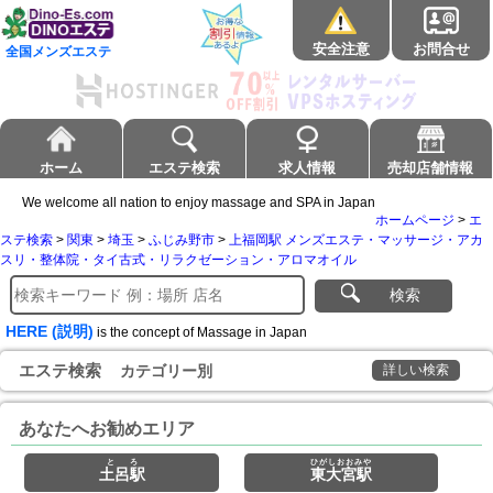
安全注意
お問合せ
全国メンズエステ
ホーム
エステ検索
求人情報
売却店舗情報
We welcome all nation to enjoy massage and SPA in Japan
ホームページ
>
エ
ステ検索
>
関東
>
埼玉
>
ふじみ野市
>
上福岡駅 メンズエステ・マッサージ・アカ
スリ・整体院・タイ古式・リラクゼーション・アロマオイル
検索
HERE (説明)
is the concept of Massage in Japan
エステ検索
カテゴリー別
詳しい検索
あなたへお勧めエリア
とろ
ひがしおおみや
土呂駅
東大宮駅