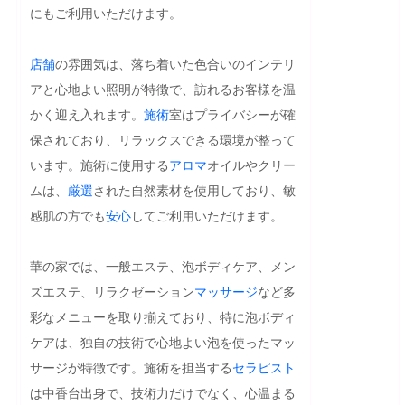
にもご利用いただけます。

店舗
の雰囲気は、落ち着いた色合いのインテリ
アと心地よい照明が特徴で、訪れるお客様を温
かく迎え入れます。
施術
室はプライバシーが確
保されており、リラックスできる環境が整って
います。施術に使用する
アロマ
オイルやクリー
ムは、
厳選
された自然素材を使用しており、敏
感肌の方でも
安心
してご利用いただけます。

華の家では、一般エステ、泡ボディケア、メン
ズエステ、リラクゼーション
マッサージ
など多
彩なメニューを取り揃えており、特に泡ボディ
ケアは、独自の技術で心地よい泡を使ったマッ
サージが特徴です。施術を担当する
セラピスト
は中香台出身で、技術力だけでなく、心温まる