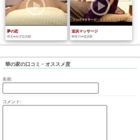
夢の恋
追浜マッサージ
埼玉➠みずほ台駅
神奈川➠追浜駅
華の家の口コミ・オススメ度
名前:
コメント: