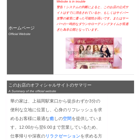
Website is in trouble
警告！システムの判断によると、このお店の公式サ
イトはすでに消去されているか、もしくはサイバー
攻撃の被害に遭った可能性が高いです。またはサー
バーの一時的なダウンやローディングタイムが長過
ホームページ
ぎた為非公開となっています。
Official Website
このお店のオフィシャルサイトのサマリー
A Summary of the official website
華の家は、上福岡駅東口から徒歩わずか3分の
便利な立地に位置し、心身のリフレッシュを求
めるお客様に最適な
癒
しの
空間
を提供していま
す。12:00から翌6:00まで営業しているため、
仕事帰りや深夜の
リラクゼーション
を求める方