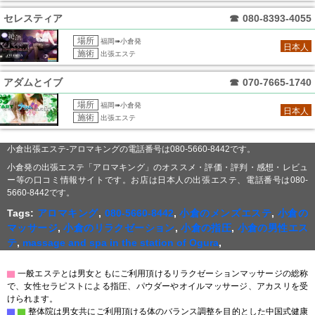
セレスティア
☎
080-8393-4055
場所
福岡➠小倉発
日本人
施術
出張エステ
アダムとイブ
☎
070-7665-1740
場所
福岡➠小倉発
日本人
施術
出張エステ
小倉出張エステ-アロマキングの電話番号は080-5660-8442です。
小倉発の出張エステ「アロマキング」のオススメ・評価・評判・感想・レビュ
ー等の口コミ情報サイトです。お店は日本人の出張エステ、電話番号は080-
5660-8442です。
Tags:
アロマキング
,
080-5660-8442
,
小倉のメンズエステ
,
小倉の
マッサージ
,
小倉のリラクゼーション
,
小倉の指圧
,
小倉の男性エス
テ
,
massage and spa in the station of Ogura
,
▇
一般エステとは男女ともにご利用頂けるリラクゼーションマッサージの総称
で、女性セラピストによる指圧、パウダーやオイルマッサージ、アカスリを受
けられます。
▇
▇
整体院は男女共にご利用頂ける体のバランス調整を目的とした中国式健康