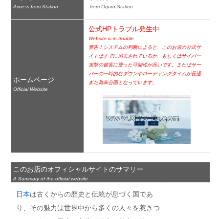
Access from Station
 from Ogura Station
公式HPトラブル発生中
Website is in trouble
警告！システムの判断によると、このお店の公式サ
イトはすでに消去されているか、もしくはサイバー
攻撃の被害に遭った可能性が高いです。またはサー
バーの一時的なダウンやローディングタイムが長過
ホームページ
ぎた為非公開となっています。
Official Website
このお店のオフィシャルサイトのサマリー
A Summary of the official website
日本
は古くからの歴史と伝統が息づく国であ
り、その魅力は世界中から多くの人々を惹きつ