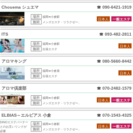
Chouema シュエマ
☎
090-6421-1919
場所
福岡➠小倉駅
日本人
一般エステ
施術
メンズエステ・リラクゼー..
ITS
☎
093-482-2811
場所
福岡➠小倉駅
日本人
施術
出張エステ
アロマキング
☎
080-5660-8442
場所
福岡➠小倉発
日本人
施術
出張エステ
アロマ倶楽部
☎
070-2482-1579
場所
福岡➠小倉駅
日本人
一般エステ
施術
メンズエステ・リラクゼー..
ELBIAS～エルビアス 小倉
☎
070-1543-4325
DINOエステバーナー
場所
福岡➠小倉駅
日本人
一般エステ
とのお互いリンクが
施術
メンズエステ・リラクゼー..
必要