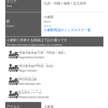
エリア
九州・沖縄 / 福岡 / 北九州市
Area
小倉駅
駅
Ogura
Station
おぐら
小倉駅周辺のメンズエステ一覧
小倉駅に停車する路線は下記の通りです
The lines that stop at Ogura station are as follows:
🚂
かごしまほんせん
JR鹿児島本線(下関・門司港～博多)
Kagoshima honsen
🚂
にっぽうほんせん
JR日豊本線(門司港～佐伯)
Nippo honsen
🚂
ひたひこさんせん
JR日田彦山線
Hita-hikosan sen
🚂
きたきゅうしゅうものれーる
北九州モノレール
Kitakyuushuu monorail
アクセス
小倉発