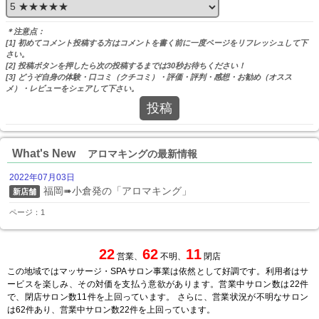
＊注意点：
[1] 初めてコメント投稿する方はコメントを書く前に一度ページをリフレッシュして下
さい。
[2] 投稿ボタンを押したら次の投稿するまでは30秒お待ちください！
[3] どうぞ自身の体験・口コミ（クチコミ）・評価・評判・感想・お勧め（オスス
メ）・レビューをシェアして下さい。
投稿
What's New
アロマキングの最新情報
2022年07月03日
福岡➠小倉発の「アロマキング」
新店舗
ページ：1
22
62
11
営業、
不明、
閉店
この地域ではマッサージ・SPAサロン事業は依然として好調です。利用者はサ
ービスを楽しみ、その対価を支払う意欲があります。営業中サロン数は22件
で、閉店サロン数11件を上回っています。 さらに、営業状況が不明なサロン
は62件あり、営業中サロン数22件を上回っています。