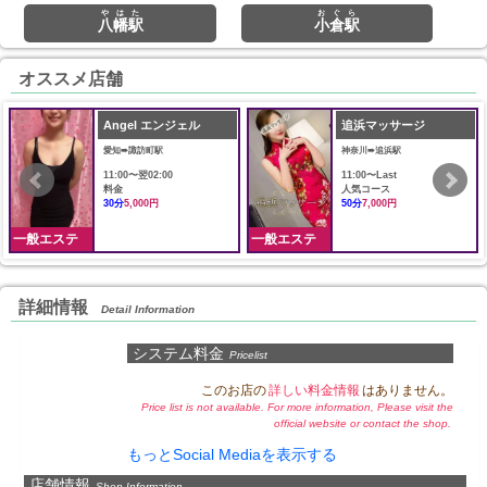
やはた
おぐら
八幡駅
小倉駅
オススメ店舗
Angel エンジェル
追浜マッサージ
愛知➠諏訪町駅
神奈川➠追浜駅
11:00〜翌02:00
11:00〜Last
料金
人気コース
30分
5,000円
50分
7,000円
一般エステ
一般エステ
詳細情報
Detail Information
システム料金
Pricelist
このお店の
詳しい料金情報
はありません。
Price list is not available. For more information, Please visit the
official website or contact the shop.
もっとSocial Mediaを表示する
店舗情報
Shop Information