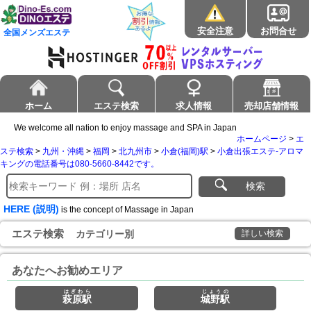
安全注意
お問合せ
全国メンズエステ
ホーム
エステ検索
求人情報
売却店舗情報
We welcome all nation to enjoy massage and SPA in Japan
ホームページ
>
エ
ステ検索
>
九州・沖縄
>
福岡
>
北九州市
>
小倉(福岡)駅
>
小倉出張エステ-アロマ
キングの電話番号は080-5660-8442です。
検索
HERE (説明)
is the concept of Massage in Japan
エステ検索
カテゴリー別
詳しい検索
あなたへお勧めエリア
はぎわら
じょうの
萩原駅
城野駅