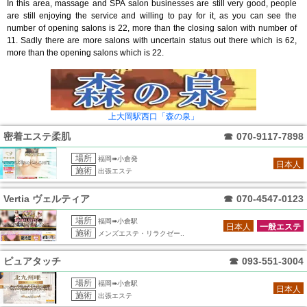
In this area, massage and SPA salon businesses are still very good, people
are still enjoying the service and willing to pay for it, as you can see the
number of opening salons is 22, more than the closing salon with number of
11. Sadly there are more salons with uncertain status out there which is 62,
more than the opening salons which is 22.
上大岡駅西口「森の泉」
密着エステ柔肌
☎
070-9117-7898
場所
福岡➠小倉発
日本人
施術
出張エステ
Vertia ヴェルティア
☎
070-4547-0123
場所
福岡➠小倉駅
日本人
一般エステ
施術
メンズエステ・リラクゼー..
ピュアタッチ
☎
093-551-3004
場所
福岡➠小倉駅
日本人
施術
出張エステ