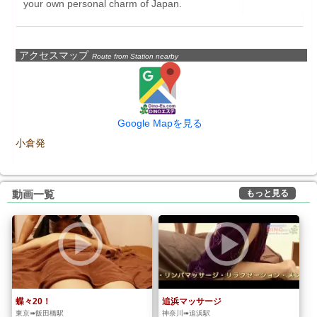
your own personal charm of Japan.
アクセスマップ
Route from Station nearby
Google Mapを見る
小倉発
もっと見る
動画一覧
蝶々20！
追浜マッサージ
東京➠飯田橋駅
神奈川➠追浜駅