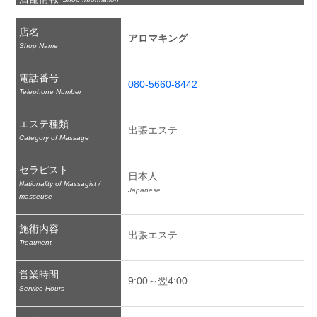
店名
アロマキング
Shop Name
電話番号
080-5660-8442
Telephone Number
エステ種類
出張エステ
Category of Massage
セラピスト
日本人
Nationality of Massagist /
Japanese
masseuse
施術内容
出張エステ
Treatment
営業時間
9:00～翌4:00
Service Hours