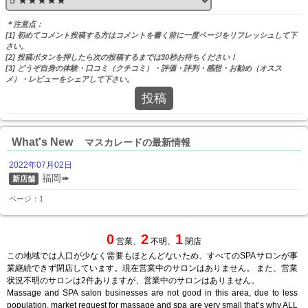
＊注意点：
[1] 初めてコメント投稿する方はコメントを書く前に一度ページをリフレッシュして下
さい。
[2] 投稿ボタンを押したら次の投稿するまでは30秒お待ちください！
[3] どうぞ自身の体験・口コミ（クチコミ）・評価・評判・感想・お勧め（オスス
メ）・レビューをシェアして下さい。
投稿
What's New
マスカレードの最新情報
2022年07月02日
福岡➠
新店舗
ページ：1
0
2
1
営業、
不明、
閉店
この地域では人口が少なく需要もほとんどないため、すべてのSPAサロンが事
業継続できず閉店しています。現在営業中のサロンはありません。 また、営業
状況不明のサロンは2件ありますが、営業中のサロンはありません。
Massage and SPA salon businesses are not good in this area, due to less
population, market request for massage and spa are very small that’s why ALL