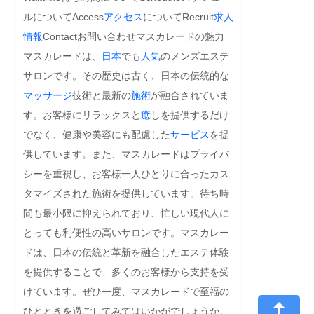
ルについてAccess
アクセス
についてRecruit
求人
情報
Contactお問い合わせマスカレードの魅力
マスカレードは、
日本
でも
人気
のメンズエステ
サロンです。その歴史は古く、日本の伝統的な
マッサージ
技術と最新の
施術
が融合されていま
す。お客様にリラックスと
癒
しを提供するだけ
でなく、健康や美容にも配慮した
サービス
を提
供しています。また、マスカレードはプライバ
シーを重視し、お客様一人ひとりに合ったカス
タマイズされた施術を提供しています。待ち時
間も最小限に抑えられており、忙しい現代人に
とっても利便性の高いサロンです。マスカレー
ドは、日本の伝統と革新を融合したエステ体験
を提供することで、多くのお客様から支持を受
けています。ぜひ一度、マスカレードで至福の
ひとときを過ごしてみてはいかがでしょうか。