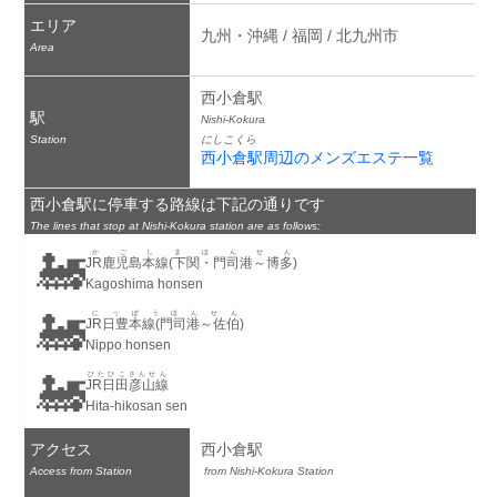
エリア
九州・沖縄 / 福岡 / 北九州市
Area
西小倉駅
駅
Nishi-Kokura
Station
にしこくら
西小倉駅周辺のメンズエステ一覧
西小倉駅に停車する路線は下記の通りです
The lines that stop at Nishi-Kokura station are as follows:
🚂
かごしまほんせん
JR鹿児島本線(下関・門司港～博多)
Kagoshima honsen
🚂
にっぽうほんせん
JR日豊本線(門司港～佐伯)
Nippo honsen
🚂
ひたひこさんせん
JR日田彦山線
Hita-hikosan sen
アクセス
西小倉駅
Access from Station
 from Nishi-Kokura Station