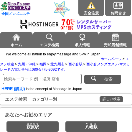
安全注意
お問合せ
全国メンズエステ
ホーム
エステ検索
求人情報
売却店舗情報
We welcome all nation to enjoy massage and SPA in Japan
ホームページ
>
エ
ステ検索
>
九州・沖縄
>
福岡
>
北九州市
>
西小倉駅
>
西小倉メンズエステ-マスカ
レードの電話番号は080-5775-9092です。
検索
HERE (説明)
is the concept of Massage in Japan
エステ検索
カテゴリー別
詳しい検索
あなたへお勧めエリア
はぎわら
やはた
萩原駅
八幡駅