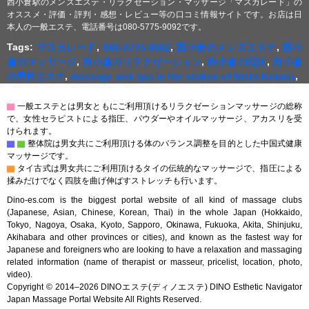
西小倉駅のメンズエステ・リラクゼーション・マッサージ「マスカレード」の
オススメ・評価・評判・感想・レビュー等の口コミ情報サイトです。お店は日
本人の一般エステ、電話番号は080-5775-9092です。
Tags:
マスカレード
,
080-5775-9092
,
西小倉のメンズエステ
,
西小
倉のマッサージ
,
西小倉のリラクゼーション
,
西小倉の指圧
,
西小倉
の男性エステ
,
massage and spa in the station of Nishi-Kokura
,
▇
一般エステとは男女ともにご利用頂けるリラクゼーションマッサージの総称
で、女性セラピストによる指圧、パウダーやオイルマッサージ、アカスリを受
けられます。
▇
▇
整体院は男女共にご利用頂ける体のバランス調整を目的とした中国式健康
マッサージです。
▇
タイ古式は男女共にご利用頂けるタイの伝統的なマッサージで、指圧による
揉みだけでなく四肢を曲げ伸ばすストレッチも行います。
Dino-es.com is the biggest portal website of all kind of massage clubs
(Japanese, Asian, Chinese, Korean, Thai) in the whole Japan (Hokkaido,
Tokyo, Nagoya, Osaka, Kyoto, Sapporo, Okinawa, Fukuoka, Akita, Shinjuku,
Akihabara and other provinces or cities), and known as the fastest way for
Japanese and foreigners who are looking to have a relaxation and massaging
related information (name of therapist or masseur, pricelist, location, photo,
video).
Copyright © 2014–2026 DINOエステ(ディノエステ) DINO Esthetic Navigator
Japan Massage Portal Website All Rights Reserved.