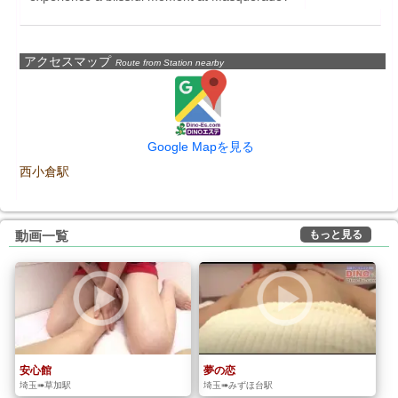
アクセスマップ
Route from Station nearby
Google Mapを見る
西小倉駅
もっと見る
動画一覧
安心館
夢の恋
埼玉➠草加駅
埼玉➠みずほ台駅