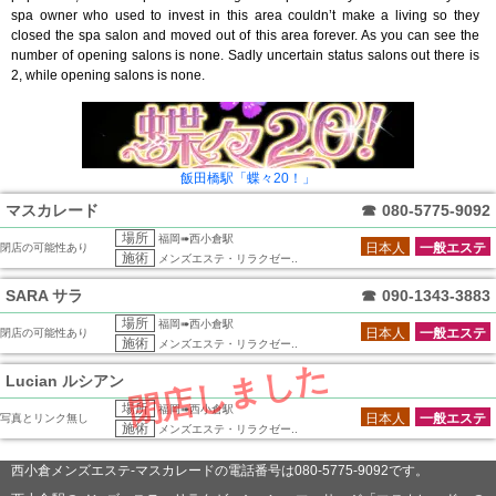
spa owner who used to invest in this area couldn’t make a living so they
closed the spa salon and moved out of this area forever. As you can see the
number of opening salons is none. Sadly uncertain status salons out there is
2, while opening salons is none.
飯田橋駅「蝶々20！」
マスカレード
☎
080-5775-9092
場所
福岡➠西小倉駅
日本人
一般エステ
閉店の可能性あり
施術
メンズエステ・リラクゼー..
SARA サラ
☎
090-1343-3883
場所
福岡➠西小倉駅
日本人
一般エステ
閉店の可能性あり
施術
メンズエステ・リラクゼー..
閉店しました
Lucian ルシアン
場所
福岡➠西小倉駅
日本人
一般エステ
写真とリンク無し
施術
メンズエステ・リラクゼー..
西小倉メンズエステ-マスカレードの電話番号は080-5775-9092です。