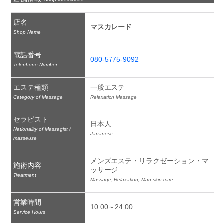
店名
マスカレード
Shop Name
電話番号
080-5775-9092
Telephone Number
エステ種類
一般エステ
Category of Massage
Relaxation Massage
セラピスト
日本人
Nationality of Massagist /
Japanese
masseuse
メンズエステ・リラクゼーション・マ
施術内容
ッサージ
Treatment
Massage, Relaxation, Man skin care
営業時間
10:00～24:00
Service Hours