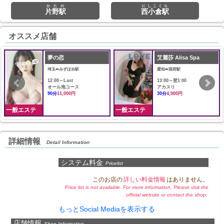
かたの
にしこくら
片野駅
西小倉駅
オススメ店舗
夢の恋
艾麗莎 Alisa Spa
埼玉➠みずほ台駅
愛知➠国府駅
12:00～Last
13:00～翌1:00
オール泡コース
アカスリ
90分
11,000円
30分
4,000円
一般エステ
一般エステ
詳細情報
Detail Information
システム料金
Pricelist
このお店の
詳しい料金情報
はありません。
Price list is not available. For more information, Please visit the
official website or contact the shop.
もっとSocial Mediaを表示する
店舗情報
Shop Information