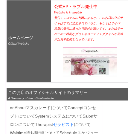
公式HPトラブル発生中
Website is in trouble
警告！システムの判断によると、このお店の公式サ
イトはすでに消去されているか、もしくはサイバー
攻撃の被害に遭った可能性が高いです。またはサー
バーの一時的なダウンやローディングタイムが長過
ホームページ
ぎた為非公開となっています。
Official Website
このお店のオフィシャルサイトのサマリー
A Summary of the official website
onAboutマスカレードについてConceptコンセ
プトについてSystemシステムについてSalonサ
ロンについてTherapist
セラピスト
について
Waittime待ち時間についてScheduleスケジュー