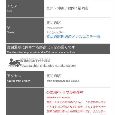
エリア
九州・沖縄 / 福岡 / 福岡市
Area
渡辺通駅
駅
Watanabedōri
Station
わたなべどおり
渡辺通駅周辺のメンズエステ一覧
渡辺通駅に停車する路線は下記の通りです
The lines that stop at Watanabedōri station are as follows:
🚂
ふくおかしえいちかてつななくません
福岡市営地下鉄七隈線
Fukuoka shiei chikatetsu nanakuma sen
アクセス
渡辺通駅
Access from Station
 from Watanabedōri Station
公式HPトラブル発生中
Website is in trouble
警告！システムの判断によると、このお店の公式サ
イトはすでに消去されているか、もしくはサイバー
攻撃の被害に遭った可能性が高いです。またはサー