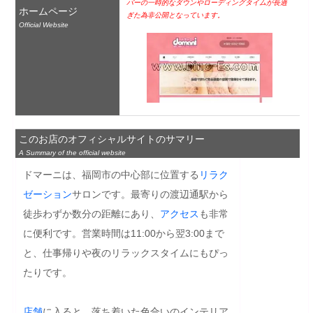
バーの一時的なダウンやローディングタイムが長過
ホームページ
ぎた為非公開となっています。
Official Website
このお店のオフィシャルサイトのサマリー
A Summary of the official website
ドマーニは、福岡市の中心部に位置する
リラク
ゼーション
サロンです。最寄りの渡辺通駅から
徒歩わずか数分の距離にあり、
アクセス
も非常
に便利です。営業時間は11:00から翌3:00まで
と、仕事帰りや夜のリラックスタイムにもぴっ
たりです。

店舗
に入ると、落ち着いた色合いのインテリア