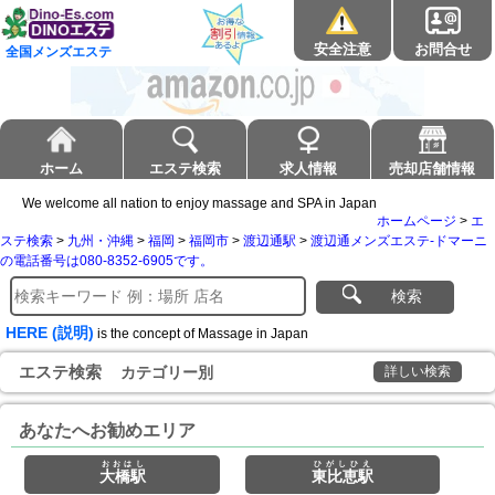
安全注意
お問合せ
全国メンズエステ
ホーム
エステ検索
求人情報
売却店舗情報
We welcome all nation to enjoy massage and SPA in Japan
ホームページ
>
エ
ステ検索
>
九州・沖縄
>
福岡
>
福岡市
>
渡辺通駅
>
渡辺通メンズエステ-ドマーニ
の電話番号は080-8352-6905です。
検索
HERE (説明)
is the concept of Massage in Japan
エステ検索
カテゴリー別
詳しい検索
あなたへお勧めエリア
おおはし
ひがしひえ
大橋駅
東比恵駅