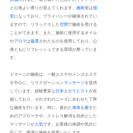
と心地よい香りが迎えてくれます。
施術
室は
個
室
になっており、プライバシーが確保されてい
ますので、リラックスした
空間
で施術を受ける
ことができます。また、施術に使用するオイル
や
アロマ
は
厳選
されたものを使用しており、心
身ともにリフレッシュできる環境が整っていま
す。

ドマーニの施術は、一般エステやメンズエステ
を中心に、リラクゼーション
マッサージ
を提供
しています。経験豊富な
日本
人
セラピスト
が在
籍しており、それぞれのニーズに合わせた丁寧
な施術を行います。特に、疲れた
身体
を
癒
すた
めのアプローチや、ストレス解消を目的とした
マッサージが
人気
です。お客様の体調や気分に
応じて、最適な施術を提案いたします。
