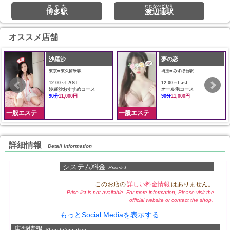
はかた
わたなべどおり
博多駅
渡辺通駅
オススメ店舗
沙羅沙
夢の恋
東京➠東久留米駅
埼玉➠みずほ台駅
12:00～LAST
12:00～Last
沙羅沙おすすめコース
オール泡コース
90分
11,000円
90分
11,000円
一般エステ
一般エステ
詳細情報
Detail Information
システム料金
Pricelist
このお店の
詳しい料金情報
はありません。
Price list is not available. For more information, Please visit the
official website or contact the shop.
もっとSocial Mediaを表示する
店舗情報
Shop Information