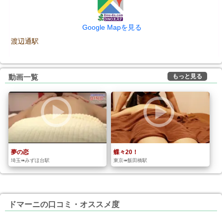
Google Mapを見る
渡辺通駅
もっと見る
動画一覧
夢の恋
蝶々20！
埼玉➠みずほ台駅
東京➠飯田橋駅
ドマーニの口コミ・オススメ度