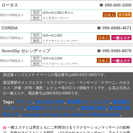
ロータス
☎
090-600-1000
場所
福岡➠渡辺通駅2番出口
日本人
タイ古式
閉店の可能性あり
施術
タイ古式マッサージ
CORDIA
☎
090-6898-4671
場所
福岡➠渡辺通駅
日本人
一般エステ
閉店の可能性あり
施術
リラクゼーションマッサー..
SerenDip セレンディップ
☎
090-9490-8078
場所
福岡➠渡辺通駅
日本人
一般エステ
閉店の可能性あり
施術
リラクゼーションマッサー..
渡辺通メンズエステ-ドマーニの電話番号は080-8352-6905です。
渡辺通駅のメンズエステ・リラクゼーション・マッサージ「ドマーニ」のオス
スメ・評価・評判・感想・レビュー等の口コミ情報サイトです。お店は日本人
の一般エステ、電話番号は080-8352-6905です。
Tags:
ドマーニ
,
080-8352-6905
,
渡辺通のメンズエステ
,
渡辺通の
マッサージ
,
渡辺通のリラクゼーション
,
渡辺通の指圧
,
渡辺通の男
性エステ
,
massage and spa in the station of Watanabedōri
,
▇
一般エステとは男女ともにご利用頂けるリラクゼーションマッサージの総称
で、女性セラピストによる指圧、パウダーやオイルマッサージ、アカスリを受