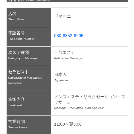
店名
ドマーニ
Shop Name
電話番号
080-8352-6905
Telephone Number
エステ種類
一般エステ
Category of Massage
Relaxation Massage
セラピスト
日本人
Nationality of Massagist /
Japanese
masseuse
メンズエステ・リラクゼーション・マ
施術内容
ッサージ
Treatment
Massage, Relaxation, Man skin care
営業時間
11:00〜翌3:00
Service Hours