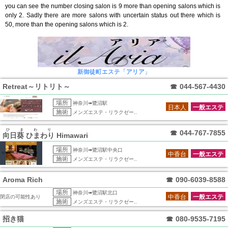
you can see the number closing salon is 9 more than opening salons which is
only 2. Sadly there are more salons with uncertain status out there which is
50, more than the opening salons which is 2.
新御徒町エステ「アリア」
Retreat～リトリト～
☎
044-567-4430
場所
神奈川➠鷺沼駅
日本人
一般エステ
施術
メンズエステ・リラクゼー..
ひまわり
☎
044-767-7855
向日葵 ひまわり
Himawari
場所
神奈川➠鷺沼駅中央口
中香台
一般エステ
施術
メンズエステ・リラクゼー..
Aroma Rich
☎
090-6039-8588
場所
神奈川➠鷺沼駅北口
中香台
一般エステ
閉店の可能性あり
施術
メンズエステ・リラクゼー..
招き猫
☎
080-9535-7195