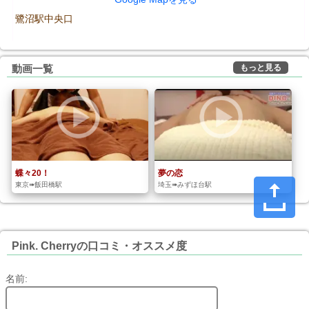
鷺沼駅中央口
もっと見る
動画一覧
蝶々20！
夢の恋
東京➠飯田橋駅
埼玉➠みずほ台駅
Pink. Cherryの口コミ・オススメ度
名前: