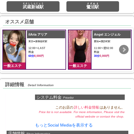
むさししんじょう
さぎぬま
武蔵新城駅
鷺沼駅
オススメ店舗
ilAria アリア
Angel エンジェル
東京➠新御徒町駅
愛知➠諏訪町駅
12:00〜LAST
11:00〜翌02:00
料金
料金
60分
8,000円
30分
5,000円
一般エステ
一般エステ
詳細情報
Detail Information
システム料金
Pricelist
このお店の
詳しい料金情報
はありません。
Price list is not available. For more information, Please visit the
official website or contact the shop.
もっとSocial Mediaを表示する
店舗情報
Shop Information