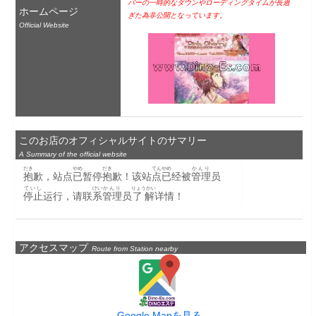
バーの一時的なダウンやローディングタイムが長過
ホームページ
ぎた為非公開となっています。
Official Website
このお店のオフィシャルサイトのサマリー
A Summary of the official website
だき
やめ
だき
てん
やめ
かんり
抱
歉，站点
已
暂停
抱
歉！该站
点
已
经被
管理
员
ていし
けい
かんり
りょうかい
停止
运行，请联
系
管理
员
了解
详情！
アクセスマップ
Route from Station nearby
Google Mapを見る