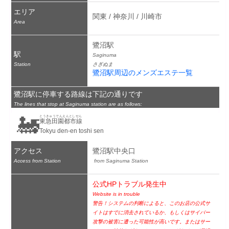
エリア
関東 / 神奈川 / 川崎市
Area
鷺沼駅
駅
Saginuma
Station
さぎぬま
鷺沼駅周辺のメンズエステ一覧
鷺沼駅に停車する路線は下記の通りです
The lines that stop at Saginuma station are as follows:
🚂
とうきゅうでんえんとしせん
東急田園都市線
Tokyu den-en toshi sen
アクセス
鷺沼駅中央口
Access from Station
 from Saginuma Station
公式HPトラブル発生中
Website is in trouble
警告！システムの判断によると、このお店の公式サ
イトはすでに消去されているか、もしくはサイバー
攻撃の被害に遭った可能性が高いです。またはサー