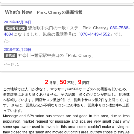
What's New
Pink. Cherryの最新情報
2019年02月04日
鷺沼駅中央口の一般エステ「Pink. Cherry」
080-7588-
電話番号変更
4894
になりました。以前の電話番号は「
070-4449-4552
」でし
た。
2019年01月26日
神奈川➠鷺沼駅中央口の「Pink. Cherry」
新店舗
ページ：1
2
50
9
営業、
不明、
閉店
この地域では人口が少なく、マッサージやSPAサービスへの需要も低いため、
事業環境はあまり良くありません。その結果、多くのサロンが閉店し、他地域
へ移転しています。閉店サロン数は9件で、営業中サロン数2件を上回っていま
す。 さらに、営業状況が不明なサロンは50件あり、営業中サロン数2件を上回
っています。
Massage and SPA salon businesses are not good in this area, due to less
population, market request for massage and spa are very small that’s why
some spa owner used to invest in this area, some couldn’t make a living so
they closed the spa salon and moved out of this area, but few chose to stay. As