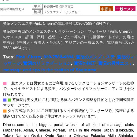
場所
神奈川➠鷺沼駅正面口
中香台
一般エステ
閉店の可能性あり
施術
メンズエステ・リラクゼー..
鷺沼メンズエステ-Pink. Cherryの電話番号は080-7588-4894です。
鷺沼駅中央口のメンズエステ・リラクゼーション・マッサージ「Pink. Cherry」
のオススメ・評価・評判・感想・レビュー等の口コミ情報サイトです。お店は
中香台（中国人・香港人・台湾人）アジアンの一般エステ、電話番号は080-
7588-4894です。
Tags:
Pink. Cherry
,
080-7588-4894
,
鷺沼のメンズエステ
,
鷺沼のマ
ッサージ
,
鷺沼のリラクゼーション
,
鷺沼の指圧
,
鷺沼の男性エステ
,
massage and spa in the station of Saginuma
,
▇
一般エステとは男女ともにご利用頂けるリラクゼーションマッサージの総称
で、女性セラピストによる指圧、パウダーやオイルマッサージ、アカスリを受
けられます。
▇
▇
整体院は男女共にご利用頂ける体のバランス調整を目的とした中国式健康
マッサージです。
▇
タイ古式は男女共にご利用頂けるタイの伝統的なマッサージで、指圧による
揉みだけでなく四肢を曲げ伸ばすストレッチも行います。
Dino-es.com is the biggest portal website of all kind of massage clubs
(Japanese, Asian, Chinese, Korean, Thai) in the whole Japan (Hokkaido,
Tokyo, Nagoya, Osaka, Kyoto, Sapporo, Okinawa, Fukuoka, Akita, Shinjuku,