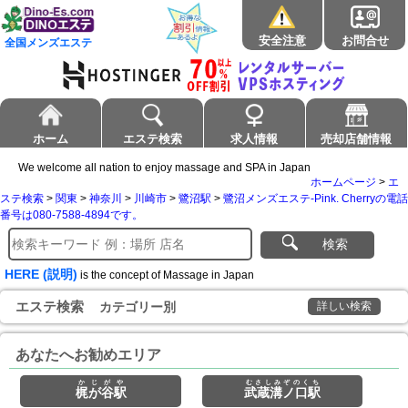
安全注意
お問合せ
全国メンズエステ
ホーム
エステ検索
求人情報
売却店舗情報
We welcome all nation to enjoy massage and SPA in Japan
ホームページ
>
エ
ステ検索
>
関東
>
神奈川
>
川崎市
>
鷺沼駅
>
鷺沼メンズエステ-Pink. Cherryの電話
番号は080-7588-4894です。
検索
HERE (説明)
is the concept of Massage in Japan
エステ検索
カテゴリー別
詳しい検索
あなたへお勧めエリア
かじがや
むさしみぞのくち
梶が谷駅
武蔵溝ノ口駅