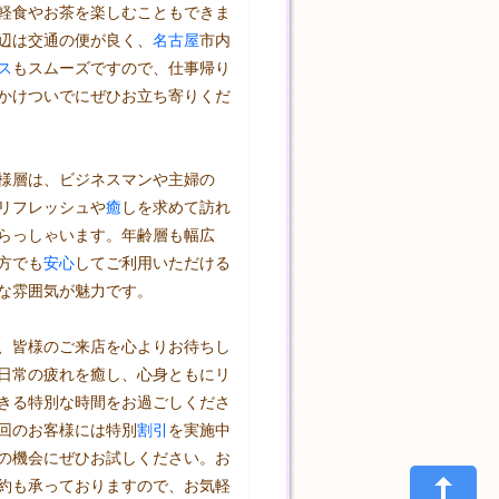
軽食やお茶を楽しむこともできま
辺は交通の便が良く、
名古屋
市内
ス
もスムーズですので、仕事帰り
かけついでにぜひお立ち寄りくだ
様層は、ビジネスマンや主婦の
リフレッシュや
癒
しを求めて訪れ
らっしゃいます。年齢層も幅広
方でも
安心
してご利用いただける
な雰囲気が魅力です。

、皆様のご来店を心よりお待ちし
日常の疲れを癒し、心身ともにリ
きる特別な時間をお過ごしくださ
回のお客様には特別
割引
を実施中
の機会にぜひお試しください。お
約も承っておりますので、お気軽