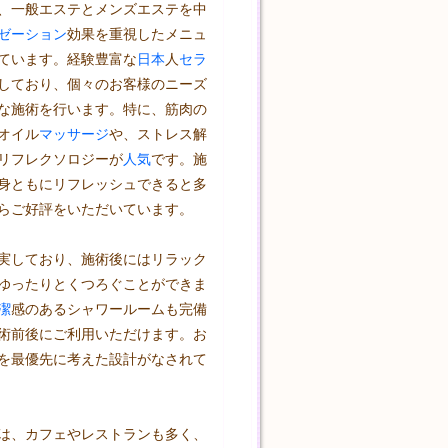
、一般エステとメンズエステを中
ゼーション
効果を重視したメニュ
ています。経験豊富な
日本
人
セラ
しており、個々のお客様のニーズ
な施術を行います。特に、筋肉の
オイル
マッサージ
や、ストレス解
リフレクソロジーが
人気
です。施
身ともにリフレッシュできると多
らご好評をいただいています。

実しており、施術後にはリラック
ゆったりとくつろぐことができま
潔
感のあるシャワールームも完備
術前後にご利用いただけます。お
を最優先に考えた設計がなされて
は、カフェやレストランも多く、