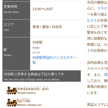
当店の施術は
営業時間
心に、
リラク
13:00〜LAST
Service Hours
ーを取り揃え
ピスト
が在籍
エリア
に応じた丁寧
東海 / 愛知 / 刈谷市
Area
緊張をほぐす
消に効果的な
刈谷駅
術後には、心
Kariya
駅
くのお客様か
かりや
Station
刈谷駅周辺のメンズエステ一
覧
店内設備も充
ススペースで
刈谷駅に停車する路線は下記の通りです
す。また、
清
The lines that stop at Kariya station are as follows:
しており、施
客様の快適さ
🚂
とうかいどうほんせん
JR東海道本線(浜松～岐阜)
います。

Tokaido honsen
🚂
めいてつみかわせん
名鉄三河線
周辺エリアに
Meitetsu mikawa sen