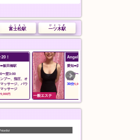
ふじまつ
ひとつぎ
富士松駅
一ツ木駅
Angel エンジェル
追浜マッサー
愛知➠諏訪町駅
神奈川➠追浜駅
11:00〜翌02:00
11:00〜Last
オ
料金
人気コース
ウ
30分
50分
5,000円
7,000円
一般エステ
一般エステ
ricelist