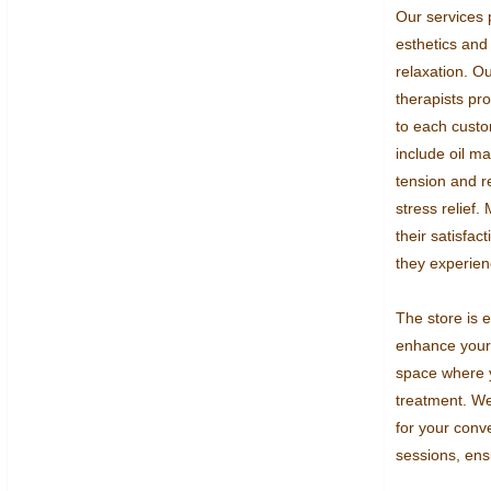
Our services p
esthetics and
relaxation. O
therapists pro
to each custo
include oil m
tension and re
stress relief
their satisfact
they experienc
The store is eq
enhance your 
space where y
treatment. We
for your conv
sessions, ens