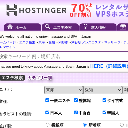
ホーム
エステ検索
求人情報
We welcome all nation to enjoy massage and SPA in Japan
ームページ
>
エステ検索
>
東海
>
愛知
>
刈谷市
>
刈谷駅 メンズエステ・マッサージ・ア
ロマオイル
HERE（詳細説明
at you need to know about Massage and Spa in Japan is
エステ検索
カテゴリー別
エリア:
一般エステ
整体院
タイ古式
業種:
日本人
中香台
韓国人
セラピストの種類:
掲載順
新着順
並び順: