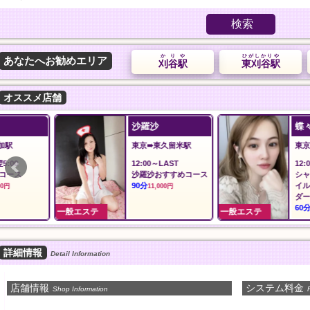
検索
かりや
ひがしかりや
あなたへお勧めエリア
刈谷駅
東刈谷駅
オススメ店舗
沙羅沙
蝶々20！
東京➠東久留米駅
東京➠飯田橋駅
12:00～LAST
12:00〜翌3:00
沙羅沙おすすめコース
シャンプー、指圧、
90分
イルマッサージ、パ
11,000円
ダーマッサージ
60分
9,000円
一般エステ
一般エステ
詳細情報
Detail Information
店舗情報
システム料金
Shop Information
P