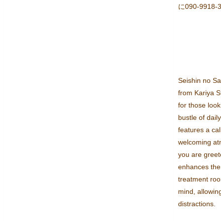
に090-991
Seishin no Sat
from Kariya St
for those look
bustle of daily
features a ca
welcoming at
you are greet
enhances the 
treatment roo
mind, allowin
distractions.
