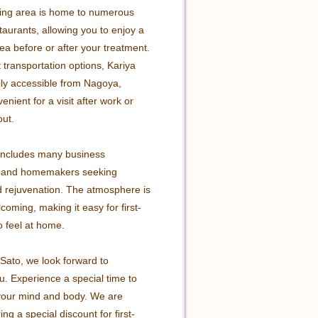
ing area is home to numerous 
aurants, allowing you to enjoy a 
tea before or after your treatment. 
 transportation options, Kariya 
ily accessible from Nagoya, 
enient for a visit after work or 
ut.

 includes many business 
s and homemakers seeking 
d rejuvenation. The atmosphere is 
oming, making it easy for first-
o feel at home.

Sato, we look forward to 
. Experience a special time to 
your mind and body. We are 
ing a special discount for first-