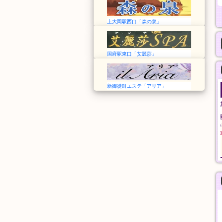
上大岡駅西口「森の泉」
国府駅東口「艾麗莎」
新御徒町エステ「アリア」
艾麗莎 Alisa Spa
安心館
愛知➠国府駅
埼玉➠草加駅
13:00～翌1:00
12:00〜翌5:00
アカスリ
おすすめコース
30分
90分
4,000円
10,000円
般エステ
一般エステ