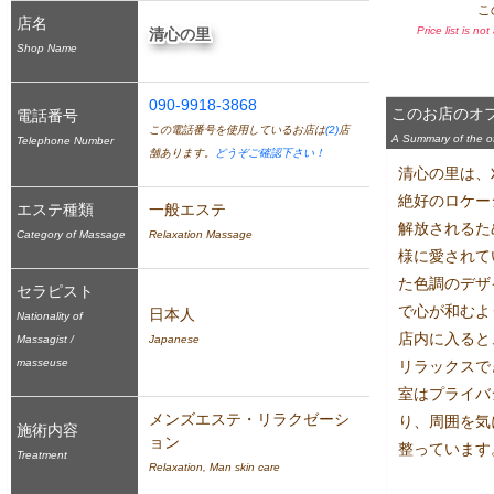
こ
店名
Price list is no
清心の里
Shop Name
090-9918-3868
このお店のオ
電話番号
この電話番号を使用しているお店は
(2)
店
A Summary of the off
Telephone Number
舗あります。
どうぞご確認下さい！
清心の里は、
絶好のロケー
エステ種類
一般エステ
解放されるた
Category of Massage
Relaxation Massage
様に愛されて
た色調のデザ
セラピスト
で心が和むよ
日本人
Nationality of
店内に入ると
Massagist /
Japanese
masseuse
リラックスで
室はプライバ
メンズエステ・リラクゼーシ
り、周囲を気
施術内容
ョン
整っています。
Treatment
Relaxation, Man skin care