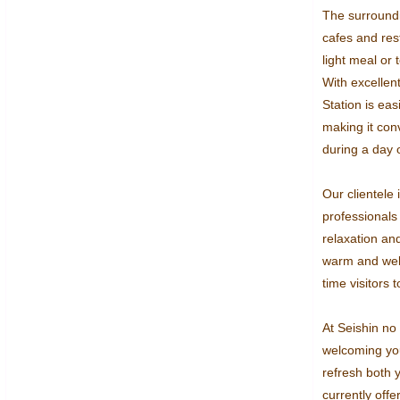
The surround
cafes and rest
light meal or 
With excellent
Station is eas
making it conv
during a day o
Our clientele
professional
relaxation an
warm and welc
time visitors t
At Seishin no 
welcoming you
refresh both 
currently offer