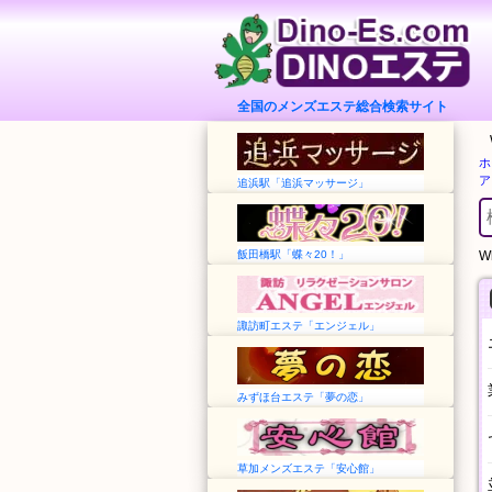
全国のメンズエステ総合検索サイト
ホ
ア
追浜駅「追浜マッサージ」
飯田橋駅「蝶々20！」
Wh
諏訪町エステ「エンジェル」
みずほ台エステ「夢の恋」
草加メンズエステ「安心館」