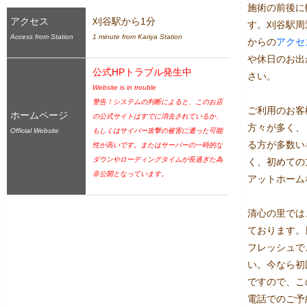
施術の前後に
アクセス
刈谷駅から1分
す。刈谷駅周
Access from Station
1 minute from Kariya Station
からの
アクセ
や休日のお出
公式HPトラブル発生中
さい。

Website is in trouble
警告！システムの判断によると、このお店
ご利用のお客
ホームページ
の公式サイトはすでに消去されているか、
方々が多く、
Official Website
もしくはサイバー攻撃の被害に遭った可能
る方が多数い
性が高いです。またはサーバーの一時的な
ダウンやローディングタイムが長過ぎた為
く、初めての
非公開となっています。
アットホーム
清心の里では
ております。
フレッシュで
い。今なら初
ですので、こ
電話でのご予