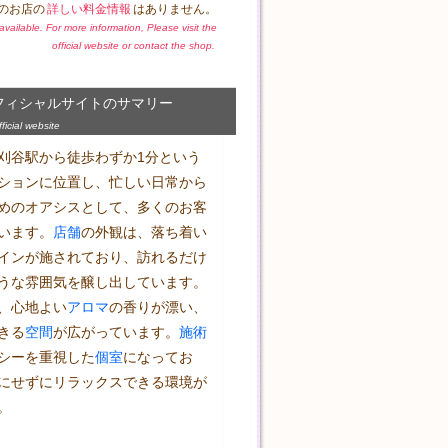
のお店の
詳しい料金情報
はありません。
t available. For more information, Please visit the
official website or contact the shop.
フィシャルサイトのサマリー
icial website
刈谷駅から徒歩わずか1分という
ションに位置し、忙しい日常から
めのオアシスとして、多くのお客
います。
店舗
の外観は、落ち着い
インが施されており、訪れるだけ
うな雰囲気を醸し出しています。
、心地よい
アロマ
の香りが漂い、
きる
空間
が広がっています。
施術
シーを重視した
個室
になってお
にせずにリラックスできる環境が

