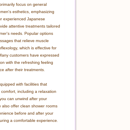
rimarily focus on general 
 men's esthetics, emphasizing 
ur experienced Japanese 
vide attentive treatments tailored 
mer's needs. Popular options 
assages that relieve muscle 
flexology, which is effective for 
. Many customers have expressed 
ion with the refreshing feeling 
e after their treatments.

uipped with facilities that 
comfort, including a relaxation 
ou can unwind after your 
 also offer clean shower rooms 
enience before and after your 
uring a comfortable experience.
