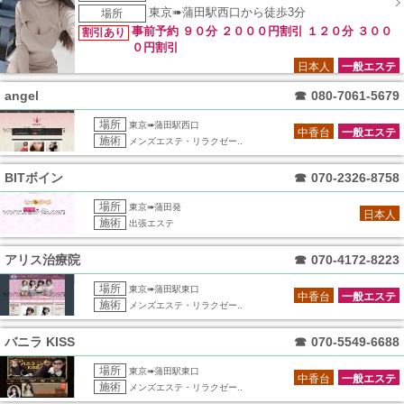
東京➠蒲田駅西口から徒歩3分
場所
事前予約 ９０分 ２０００円割引 １２０分 ３００
割引あり
０円割引
日本人
一般エステ
angel
☎
080-7061-5679
場所
東京➠蒲田駅西口
中香台
一般エステ
施術
メンズエステ・リラクゼー..
BITボイン
☎
070-2326-8758
場所
東京➠蒲田発
日本人
施術
出張エステ
アリス治療院
☎
070-4172-8223
場所
東京➠蒲田駅東口
中香台
一般エステ
施術
メンズエステ・リラクゼー..
バニラ KISS
☎
070-5549-6688
場所
東京➠蒲田駅東口
中香台
一般エステ
施術
メンズエステ・リラクゼー..