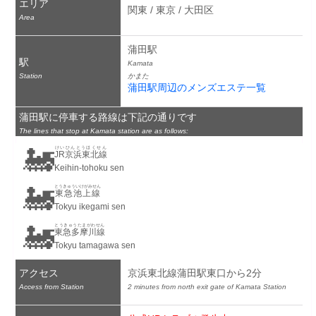
エリア
関東 / 東京 / 大田区
Area
蒲田駅
駅
Kamata
Station
かまた
蒲田駅周辺のメンズエステ一覧
蒲田駅に停車する路線は下記の通りです
The lines that stop at Kamata station are as follows:
🚂
けいひんとうほくせん
JR京浜東北線
Keihin-tohoku sen
🚂
とうきゅういけがみせん
東急池上線
Tokyu ikegami sen
🚂
とうきゅうたまがわせん
東急多摩川線
Tokyu tamagawa sen
アクセス
京浜東北線蒲田駅東口から2分
Access from Station
2 minutes from north exit gate of Kamata Station