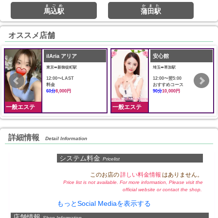
まごめ
かまた
馬込駅
蒲田駅
オススメ店舗
ilAria アリア
安心館
東京➠新御徒町駅
埼玉➠草加駅
12:00〜LAST
12:00〜翌5:00
料金
おすすめコース
60分
8,000円
90分
10,000円
一般エステ
一般エステ
詳細情報
Detail Information
システム料金
Pricelist
このお店の
詳しい料金情報
はありません。
Price list is not available. For more information, Please visit the
official website or contact the shop.
もっとSocial Mediaを表示する
店舗情報
Shop Information