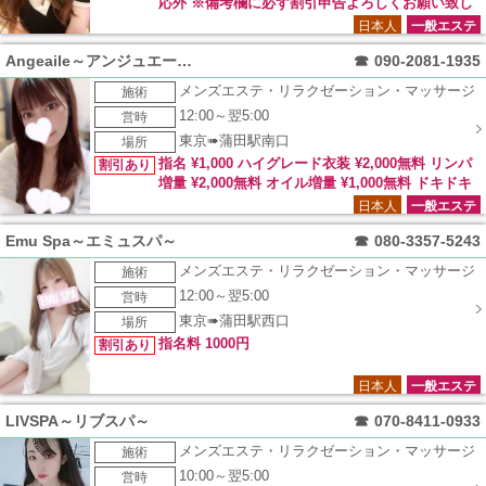
応外 ※備考欄に必ず割引申告よろしくお願い致し
ます。記載ない場合は不可
日本人
一般エステ
Angeaile～アンジュエール～
☎
090-2081-1935
メンズエステ・リラクゼーション・マッサージ
施術
12:00～翌5:00
営時
東京➠蒲田駅南口
場所
指名 ¥1,000 ハイグレード衣装 ¥2,000無料 リンパ
割引あり
増量 ¥2,000無料 オイル増量 ¥1,000無料 ドキドキ
セラピー ¥1,000無料
日本人
一般エステ
Emu Spa～エミュスパ～
☎
080-3357-5243
メンズエステ・リラクゼーション・マッサージ
施術
12:00～翌5:00
営時
東京➠蒲田駅西口
場所
指名料 1000円
割引あり
日本人
一般エステ
LIVSPA～リブスパ～
☎
070-8411-0933
メンズエステ・リラクゼーション・マッサージ
施術
10:00～翌5:00
営時