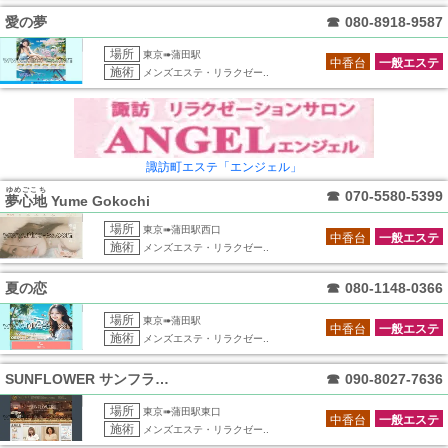
愛の夢
☎
080-8918-9587
場所
東京➠蒲田駅
中香台
一般エステ
施術
メンズエステ・リラクゼー..
諏訪町エステ「エンジェル」
ゆめごこち
☎
070-5580-5399
夢心地
Yume Gokochi
場所
東京➠蒲田駅西口
中香台
一般エステ
施術
メンズエステ・リラクゼー..
夏の恋
☎
080-1148-0366
場所
東京➠蒲田駅
中香台
一般エステ
施術
メンズエステ・リラクゼー..
SUNFLOWER サンフラワー
☎
090-8027-7636
場所
東京➠蒲田駅東口
中香台
一般エステ
施術
メンズエステ・リラクゼー..