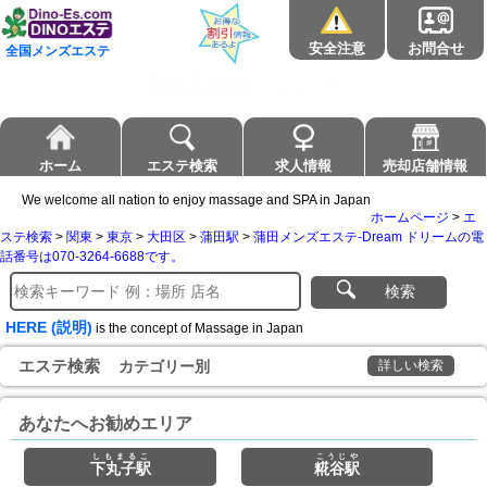
安全注意
お問合せ
全国メンズエステ
ホーム
エステ検索
求人情報
売却店舗情報
We welcome all nation to enjoy massage and SPA in Japan
ホームページ
>
エ
ステ検索
>
関東
>
東京
>
大田区
>
蒲田駅
>
蒲田メンズエステ-Dream ドリームの電
話番号は070-3264-6688です。
検索
HERE (説明)
is the concept of Massage in Japan
エステ検索
カテゴリー別
詳しい検索
あなたへお勧めエリア
しもまるこ
こうじや
下丸子駅
糀谷駅