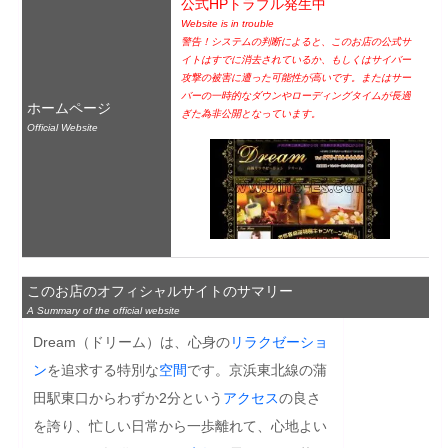
公式HPトラブル発生中
Website is in trouble
警告！システムの判断によると、このお店の公式サ
イトはすでに消去されているか、もしくはサイバー
攻撃の被害に遭った可能性が高いです。またはサー
バーの一時的なダウンやローディングタイムが長過
ホームページ
ぎた為非公開となっています。
Official Website
このお店のオフィシャルサイトのサマリー
A Summary of the official website
Dream（ドリーム）は、心身の
リラクゼーショ
ン
を追求する特別な
空間
です。京浜東北線の蒲
田駅東口からわずか2分という
アクセス
の良さ
を誇り、忙しい日常から一歩離れて、心地よい