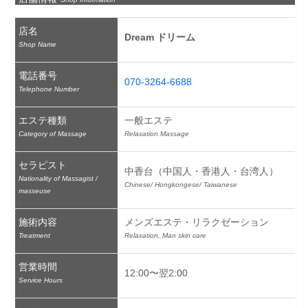
店名
Dream ドリーム
Shop Name
電話番号
070-3264-6688
Telephone Number
エステ種類
一般エステ
Category of Massage
Relaxation Massage
セラピスト
中香台（中国人・香港人・台湾人）
Nationality of Massagist /
Chinese/ Hongkongese/ Taiwanese
masseuse
施術内容
メンズエステ・リラクゼーション
Treatment
Relaxation, Man skin care
営業時間
12:00〜翌2:00
Service Hours