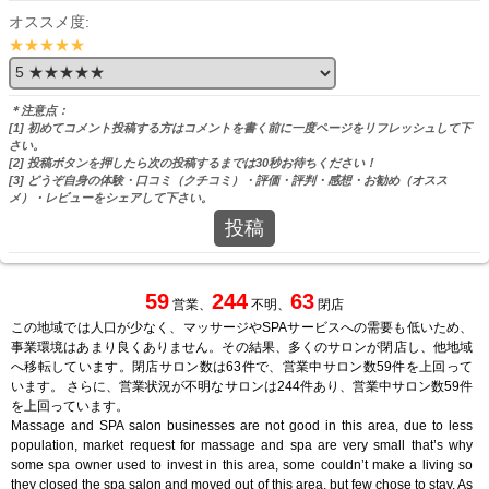
オススメ度:
★★★★★
＊注意点：
[1] 初めてコメント投稿する方はコメントを書く前に一度ページをリフレッシュして下
さい。
[2] 投稿ボタンを押したら次の投稿するまでは30秒お待ちください！
[3] どうぞ自身の体験・口コミ（クチコミ）・評価・評判・感想・お勧め（オスス
メ）・レビューをシェアして下さい。
投稿
59
244
63
営業、
不明、
閉店
この地域では人口が少なく、マッサージやSPAサービスへの需要も低いため、
事業環境はあまり良くありません。その結果、多くのサロンが閉店し、他地域
へ移転しています。閉店サロン数は63件で、営業中サロン数59件を上回って
います。 さらに、営業状況が不明なサロンは244件あり、営業中サロン数59件
を上回っています。
Massage and SPA salon businesses are not good in this area, due to less
population, market request for massage and spa are very small that’s why
some spa owner used to invest in this area, some couldn’t make a living so
they closed the spa salon and moved out of this area, but few chose to stay. As