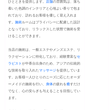
ひとときを提供します。
店舗
の雰囲気は、落ち
着いた色調のインテリアと心地よい香りで包ま
れており、訪れるお客様を優しく迎え入れま
す。
施術
ルームはプライバシーに配慮した設計
となっており、リラックスした状態で施術を受
けることができます。

当店の施術は、一般エステやメンズエステ、リ
ラクゼーションに特化しており、経験豊富な
セ
ラピスト
が中香台出身のため、アジアの伝統的
な技術を取り入れた
マッサージ
を提供していま
す。お客様一人ひとりのニーズに応じたオーダ
ーメイドの施術を行い、
身体
の疲れを
癒
すだけ
でなく、心の安らぎも与えることを目指してい
ます。
