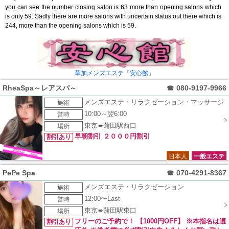
you can see the number closing salon is 63 more than opening salons which
is only 59. Sadly there are more salons with uncertain status out there which is
244, more than the opening salons which is 59.
草加メンズエステ「安心館」
RheaSpa～レアスパ～
☎
080-9197-9966
メンズエステ・リラクゼーション・マッサージ
施術
10:00～翌6:00
営時
東京➠蒲田駅西口
場所
早朝割引 ２０００円割引
割引あり
日本人
一般エステ
PePe Spa
☎
070-4291-8367
メンズエステ・リラクゼーション
施術
12:00〜Last
営時
東京➠蒲田駅東口
場所
フリーのご予約で！ 【1000円OFF】 ※本指名は適
割引あり