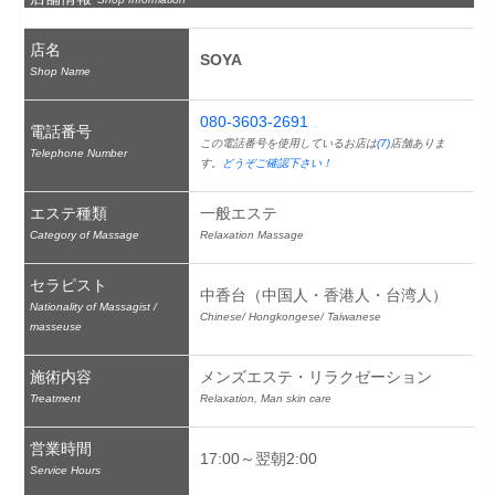
店名
SOYA
Shop Name
080-3603-2691
電話番号
この電話番号を使用しているお店は
(7)
店舗ありま
Telephone Number
す。
どうぞご確認下さい！
エステ種類
一般エステ
Category of Massage
Relaxation Massage
セラピスト
中香台（中国人・香港人・台湾人）
Nationality of Massagist /
Chinese/ Hongkongese/ Taiwanese
masseuse
施術内容
メンズエステ・リラクゼーション
Treatment
Relaxation, Man skin care
営業時間
17:00～翌朝2:00
Service Hours