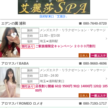
国府駅東口「艾麗莎」
エデンの園 浦和
☎
080-7640-0720
メンズエステ・リラクゼーション・マッサージ
施術
11:00～翌3:00
営時
埼玉➠浦和駅
場所
ご新規様限定キャンペーン ２０００円割引
割引あり
日本人
一般エステ
アロマスパ BABA
☎
080-9660-4696
メンズエステ・リラクゼーション・マッサージ
施術
12:00～24:00
営時
埼玉➠浦和駅東口
場所
店長割り開催 60分 9500円 90分 14000円 120分 185
割引あり
00円
日本人
一般エステ
アロマスパ ROMEO ロメオ
☎
080-7193-1717