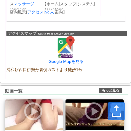
ス
マッサージ
　　【ホーム|スタッフ|システム|
てんない
ふうけい
きゅうじん
あんない
店内
風景
|
アクセス
|
求人
案内
】
アクセスマップ
Route from Station nearby
Google Mapを見る
浦和駅西口伊勢丹裏側ガストより徒步1分
もっと見る
動画一覧