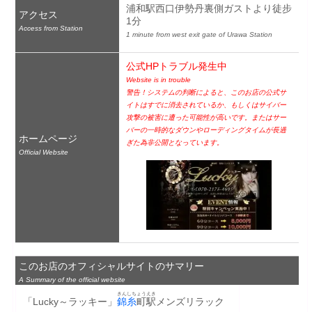
浦和駅西口伊勢丹裏側ガストより徒步
アクセス
1分
Access from Station
1 minute from west exit gate of Urawa Station
公式HPトラブル発生中
Website is in trouble
警告！システムの判断によると、このお店の公式サ
イトはすでに消去されているか、もしくはサイバー
攻撃の被害に遭った可能性が高いです。またはサー
バーの一時的なダウンやローディングタイムが長過
ホームページ
ぎた為非公開となっています。
Official Website
このお店のオフィシャルサイトのサマリー
A Summary of the official website
きんしちょう
えき
「Lucky～ラッキー」
錦糸
町
駅
メンズリラック