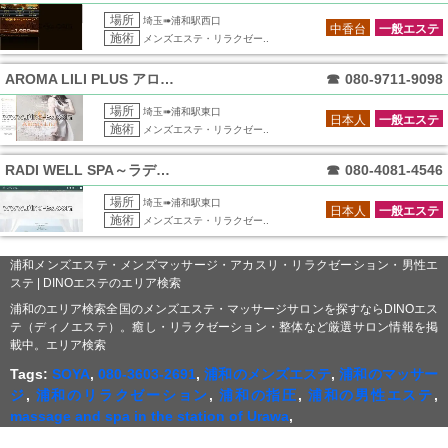
場所
埼玉➠浦和駅西口
中香台
一般エステ
施術
メンズエステ・リラクゼー..
AROMA LILI PLUS アロマリ
☎
080-9711-9098
場所
埼玉➠浦和駅東口
日本人
一般エステ
施術
メンズエステ・リラクゼー..
RADI WELL SPA～ラディウェル
☎
080-4081-4546
場所
埼玉➠浦和駅東口
日本人
一般エステ
施術
メンズエステ・リラクゼー..
浦和メンズエステ・メンズマッサージ・アカスリ・リラクゼーション・男性エ
ステ | DINOエステのエリア検索
浦和のエリア検索全国のメンズエステ・マッサージサロンを探すならDINOエス
テ（ディノエステ）。癒し・リラクゼーション・整体など厳選サロン情報を掲
載中。エリア検索
Tags:
SOYA
,
080-3603-2691
,
浦和のメンズエステ
,
浦和のマッサー
ジ
,
浦和のリラクゼーション
,
浦和の指圧
,
浦和の男性エステ
,
massage and spa in the station of Urawa
,