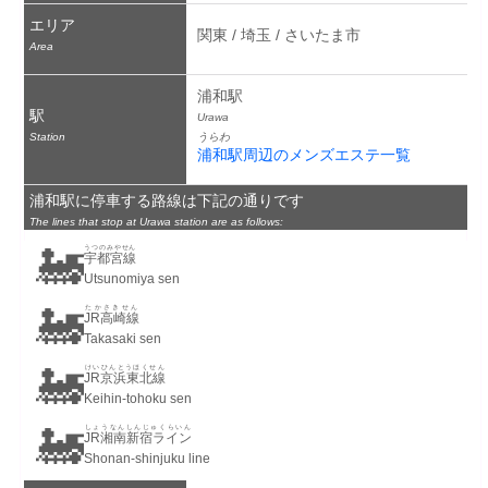
エリア
関東 / 埼玉 / さいたま市
Area
浦和駅
駅
Urawa
Station
うらわ
浦和駅周辺のメンズエステ一覧
浦和駅に停車する路線は下記の通りです
The lines that stop at Urawa station are as follows:
🚂
うつのみやせん
宇都宮線
Utsunomiya sen
🚂
たかさきせん
JR高崎線
Takasaki sen
🚂
けいひんとうほくせん
JR京浜東北線
Keihin-tohoku sen
🚂
しょうなんしんじゅくらいん
JR湘南新宿ライン
Shonan-shinjuku line