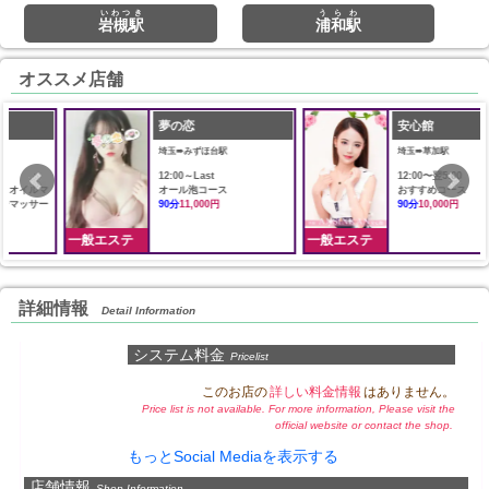
いわつき
うらわ
岩槻駅
浦和駅
オススメ店舗
夢の恋
安心館
埼玉➠みずほ台駅
埼玉➠草加駅
12:00～Last
12:00〜翌5:00
オール泡コース
おすすめコース
90分
11,000円
90分
10,000円
一般エステ
一般エステ
詳細情報
Detail Information
システム料金
Pricelist
このお店の
詳しい料金情報
はありません。
Price list is not available. For more information, Please visit the
official website or contact the shop.
もっとSocial Mediaを表示する
店舗情報
Shop Information