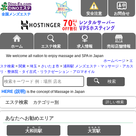
安全注意
お問合せ
全国メンズエステ
ホーム
エステ検索
求人情報
売却店舗情報
We welcome all nation to enjoy massage and SPA in Japan
ホームページ
>
エ
ステ検索
>
関東
>
埼玉
>
さいたま市
>
浦和駅 メンズエステ・マッサージ・アカス
リ・整体院・タイ古式・リラクゼーション・アロマオイル
検索
HERE (説明)
is the concept of Massage in Japan
エステ検索
カテゴリー別
詳しい検索
あなたへお勧めエリア
おわだ
おおみや
大和田駅
大宮駅