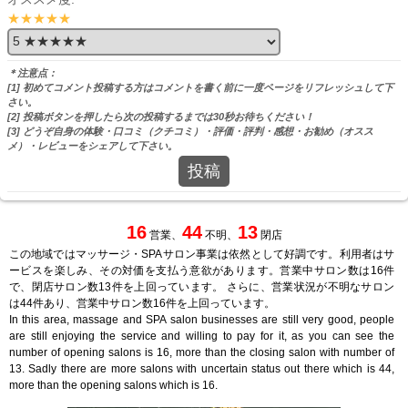
★★★★★
＊注意点：
[1] 初めてコメント投稿する方はコメントを書く前に一度ページをリフレッシュして下
さい。
[2] 投稿ボタンを押したら次の投稿するまでは30秒お待ちください！
[3] どうぞ自身の体験・口コミ（クチコミ）・評価・評判・感想・お勧め（オスス
メ）・レビューをシェアして下さい。
投稿
16
44
13
営業、
不明、
閉店
この地域ではマッサージ・SPAサロン事業は依然として好調です。利用者はサ
ービスを楽しみ、その対価を支払う意欲があります。営業中サロン数は16件
で、閉店サロン数13件を上回っています。 さらに、営業状況が不明なサロン
は44件あり、営業中サロン数16件を上回っています。
In this area, massage and SPA salon businesses are still very good, people
are still enjoying the service and willing to pay for it, as you can see the
number of opening salons is 16, more than the closing salon with number of
13. Sadly there are more salons with uncertain status out there which is 44,
more than the opening salons which is 16.