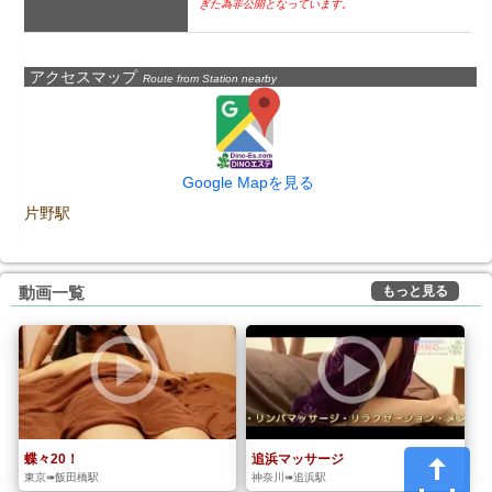
ぎた為非公開となっています。
アクセスマップ
Route from Station nearby
Google Mapを見る
片野駅
もっと見る
動画一覧
蝶々20！
追浜マッサージ
東京➠飯田橋駅
神奈川➠追浜駅