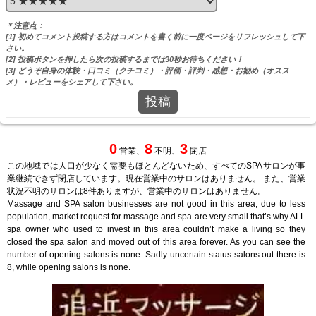
＊注意点：
[1] 初めてコメント投稿する方はコメントを書く前に一度ページをリフレッシュして下
さい。
[2] 投稿ボタンを押したら次の投稿するまでは30秒お待ちください！
[3] どうぞ自身の体験・口コミ（クチコミ）・評価・評判・感想・お勧め（オスス
メ）・レビューをシェアして下さい。
投稿
0
8
3
営業、
不明、
閉店
この地域では人口が少なく需要もほとんどないため、すべてのSPAサロンが事
業継続できず閉店しています。現在営業中のサロンはありません。 また、営業
状況不明のサロンは8件ありますが、営業中のサロンはありません。
Massage and SPA salon businesses are not good in this area, due to less
population, market request for massage and spa are very small that’s why ALL
spa owner who used to invest in this area couldn’t make a living so they
closed the spa salon and moved out of this area forever. As you can see the
number of opening salons is none. Sadly uncertain status salons out there is
8, while opening salons is none.