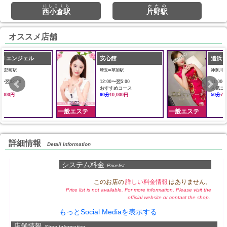
にしこくら
かたの
西小倉駅
片野駅
オススメ店舗
安心館
追浜マッサージ
埼玉➠草加駅
神奈川➠追浜駅
12:00〜翌5:00
11:00〜Last
おすすめコース
人気コース
90分
10,000円
50分
7,000円
一般エステ
一般エステ
詳細情報
Detail Information
システム料金
Pricelist
このお店の
詳しい料金情報
はありません。
Price list is not available. For more information, Please visit the
official website or contact the shop.
もっとSocial Mediaを表示する
店舗情報
Shop Information