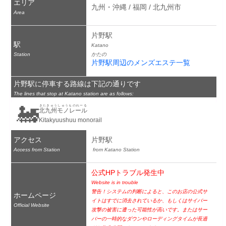
エリア
九州・沖縄 / 福岡 / 北九州市
Area
片野駅
駅
Katano
Station
かたの
片野駅周辺のメンズエステ一覧
片野駅に停車する路線は下記の通りです
The lines that stop at Katano station are as follows:
🚂
きたきゅうしゅうものれーる
北九州モノレール
Kitakyuushuu monorail
アクセス
片野駅
Access from Station
 from Katano Station
公式HPトラブル発生中
Website is in trouble
警告！システムの判断によると、このお店の公式サ
ホームページ
イトはすでに消去されているか、もしくはサイバー
Official Website
攻撃の被害に遭った可能性が高いです。またはサー
バーの一時的なダウンやローディングタイムが長過