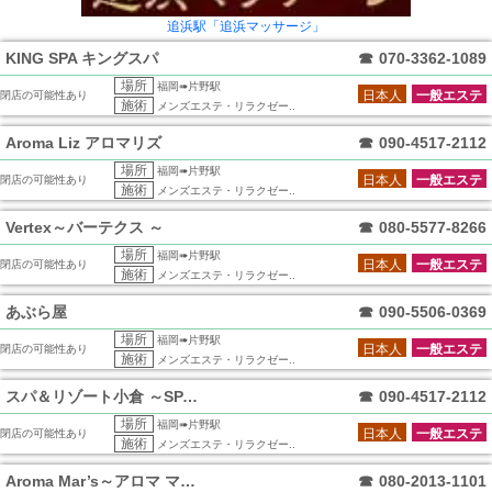
追浜駅「追浜マッサージ」
KING SPA キングスパ
☎
070-3362-1089
場所
福岡➠片野駅
日本人
一般エステ
閉店の可能性あり
施術
メンズエステ・リラクゼー..
Aroma Liz アロマリズ
☎
090-4517-2112
場所
福岡➠片野駅
日本人
一般エステ
閉店の可能性あり
施術
メンズエステ・リラクゼー..
Vertex～バーテクス ～
☎
080-5577-8266
場所
福岡➠片野駅
日本人
一般エステ
閉店の可能性あり
施術
メンズエステ・リラクゼー..
あぶら屋
☎
090-5506-0369
場所
福岡➠片野駅
日本人
一般エステ
閉店の可能性あり
施術
メンズエステ・リラクゼー..
スパ＆リゾート小倉 ～SPA＆RESOR
☎
090-4517-2112
場所
福岡➠片野駅
日本人
一般エステ
閉店の可能性あり
施術
メンズエステ・リラクゼー..
Aroma Mar’s～アロマ マーズ～
☎
080-2013-1101