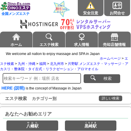
安全注意
お問合せ
全国メンズエステ
ホーム
エステ検索
求人情報
売却店舗情報
We welcome all nation to enjoy massage and SPA in Japan
ホームページ
>
エ
ステ検索
>
九州・沖縄
>
福岡
>
北九州市
>
片野駅 メンズエステ・マッサージ・ア
カスリ・整体院・タイ古式・リラクゼーション・アロマオイル
検索
HERE (説明)
is the concept of Massage in Japan
エステ検索
カテゴリー別
詳しい検索
あなたへお勧めエリア
やはた
くろさき
八幡駅
黒崎駅