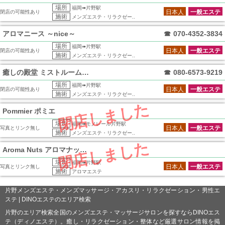
場所
福岡➠片野駅
日本人
一般エステ
閉店の可能性あり
施術
メンズエステ・リラクゼー..
アロマニース ～nice～
☎
070-4352-3834
場所
福岡➠片野駅
日本人
一般エステ
閉店の可能性あり
施術
メンズエステ・リラクゼー..
癒しの殿堂 ミストルーム小倉店
☎
080-6573-9219
場所
福岡➠片野駅
日本人
一般エステ
閉店の可能性あり
施術
メンズエステ・リラクゼー..
閉店しました
Pommier ポミエ
場所
福岡➠モノレール片野駅
日本人
一般エステ
写真とリンク無し
施術
メンズエステ・リラクゼー..
閉店しました
Aroma Nuts アロマナッツ小倉
場所
福岡➠片野駅
日本人
一般エステ
写真とリンク無し
施術
アロマエステ
片野メンズエステ・メンズマッサージ・アカスリ・リラクゼーション・男性エ
ステ | DINOエステのエリア検索
片野のエリア検索全国のメンズエステ・マッサージサロンを探すならDINOエス
テ（ディノエステ）。癒し・リラクゼーション・整体など厳選サロン情報を掲