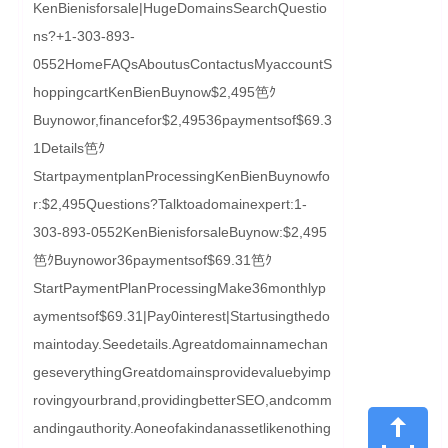
KenBienisforsale|HugeDomainsSearchQuestio
ns?+1-303-893-
0552HomeFAQsAboutusContactusMyaccountS
hoppingcartKenBienBuynow$2,495笆ｸ
Buynowor,financefor$2,49536paymentsof$69.3
1Details笆ｸ
StartpaymentplanProcessingKenBienBuynowfo
r:$2,495Questions?Talktoadomainexpert:1-
303-893-0552KenBienisforsaleBuynow:$2,495
笆ｸBuynowor36paymentsof$69.31笆ｸ
StartPaymentPlanProcessingMake36monthlyp
aymentsof$69.31|Pay0interest|Startusingthedo
maintoday.Seedetails.Agreatdomainnamechan
geseverythingGreatdomainsprovidevaluebyimp
rovingyourbrand,providingbetterSEO,andcomm
andingauthority.Aoneofakindanassetlikenothing