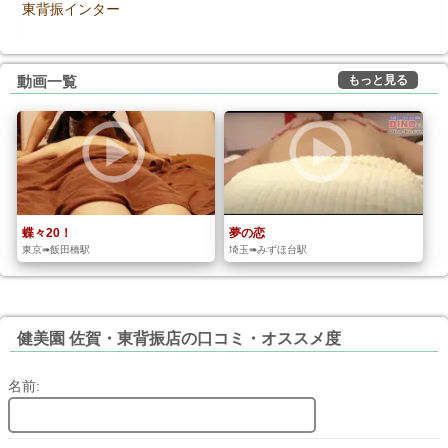
東背振インター
もっと見る
動画一覧
蝶々20！
夢の恋
東京➠飯田橋駅
埼玉➠みずほ台駅
健美園 佐賀・東背振店の口コミ・オススメ度
名前: