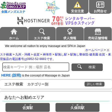
安全注意
お問合せ
全国メンズエステ
ホーム
エステ検索
求人情報
売却店舗情報
We welcome all nation to enjoy massage and SPA in Japan
ホームページ
>
エ
ステ検索
>
九州・沖縄
>
佐賀
>
神埼市
>
駅無し駅
>
駅無し整体院-健美園 佐賀・東
背振店の電話番号は0952-52-9881です。
検索
HERE (説明)
is the concept of Massage in Japan
エステ検索
カテゴリー別
詳しい検索
あなたへお勧めエリア
さが
くぼた
佐賀駅
久保田駅