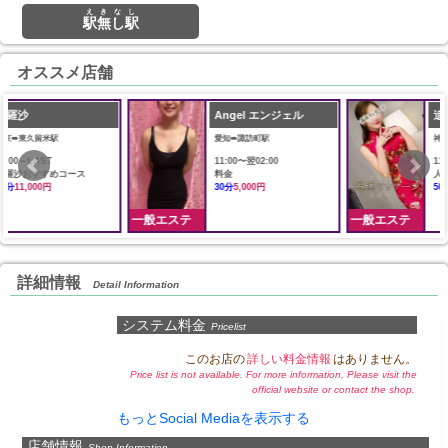
えきなし
駅無し駅
オススメ店舗
Angel エンジェル
追浜マッサージ
愛知➠諏訪町駅
神奈川➠追浜駅
11:00〜翌02:00
11:00〜Last
料金
人気コース
30分
5,000円
50分
7,000円
一般エステ
一般エステ
詳細情報
Detail Information
システム料金
Pricelist
このお店の
詳しい料金情報
はありません。
Price list is not available. For more information, Please visit the
official website or contact the shop.
もっとSocial Mediaを表示する
店舗情報
Shop Information