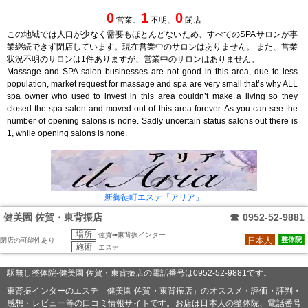
0
1
0
営業、
不明、
閉店
この地域では人口が少なく需要もほとんどないため、すべてのSPAサロンが事
業継続できず閉店しています。現在営業中のサロンはありません。 また、営業
状況不明のサロンは1件ありますが、営業中のサロンはありません。
Massage and SPA salon businesses are not good in this area, due to less
population, market request for massage and spa are very small that’s why ALL
spa owner who used to invest in this area couldn’t make a living so they
closed the spa salon and moved out of this area forever. As you can see the
number of opening salons is none. Sadly uncertain status salons out there is
1, while opening salons is none.
新御徒町エステ「アリア」
健美園 佐賀・東背振店
☎
0952-52-9881
場所
佐賀➠東背振インター
日本人
整体院
閉店の可能性あり
施術
エステ
駅無し整体院-健美園 佐賀・東背振店の電話番号は0952-52-9881です。
東背振インターのエステ「健美園 佐賀・東背振店」のオススメ・評価・評判・
感想・レビュー等の口コミ情報サイトです。お店は日本人の整体院、電話番号