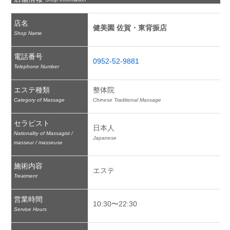
店名
健美園 佐賀・東背振店
Shop Name
電話番号
0952-52-9881
Telephone Number
エステ種類
整体院
Category of Massage
Chinese Traditional Massage
セラピスト
日本人
Nationality of Massagist /
Japanese
masseur / masseuse
施術内容
エステ
Treatment
営業時間
10:30〜22:30
Service Hours