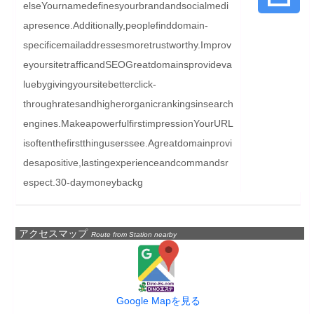
elseYournamedefinesyourbrandandsocialmedi
apresence.Additionally,peoplefinddomain-
specificemailaddressesmoretrustworthy.Improv
eyoursitetrafficandSEOGreatdomainsprovideva
luebygivingyoursitebetterclick-
throughratesandhigherorganicrankingsinsearch
engines.MakeapowerfulfirstimpressionYourURL
isoftenthefirstthinguserssee.Agreatdomainprovi
desapositive,lastingexperienceandcommandsr
espect.30-daymoneybackg
アクセスマップ
Route from Station nearby
Google Mapを見る