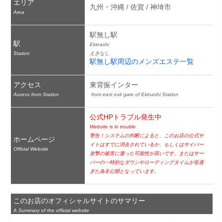
エリア
九州・沖縄 / 佐賀 / 神埼市
Area
駅無し駅
駅
Ekinashi
Station
えきなし
駅無し駅周辺のメンズエステ一覧
アクセス
東背振インター
Access from Station
 from east exit gate of Ekinashi Station
公式HPトラブル発生中
Website is in trouble
警告！システムの判断によると、このお店の公式サ
ホームページ
イトはすでに消去されているか、もしくはサイバー
Official Website
攻撃の被害に遭った可能性が高いです。またはサー
バーの一時的なダウンやローディングタイムが長過
ぎた為非公開となっています。
このお店のオフィシャルサイトのサマリー
A Summary of the official website