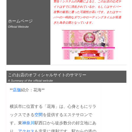
警告！システムの判断によると、このお店の公式サ
イトはすでに消去されているか、もしくはサイバー
攻撃の被害に遭った可能性が高いです。またはサー
バーの一時的なダウンやローディングタイムが長過
ホームページ
ぎた為非公開となっています。
Official Website
このお店のオフィシャルサイトのサマリー
A Summary of the official website
**
店舗
紹介：花海**

横浜市に位置する「花海」は、心身ともにリラ
ックスできる
空間
を提供するエステサロンで
す。東
神奈川
駅西口から徒歩数分の好立地にあ
り、
アクセス
も非常に便利です。駅からの道の