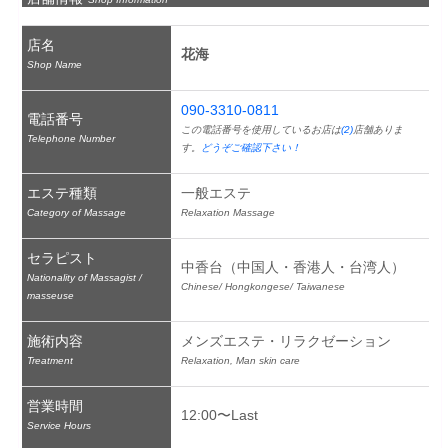
店名
花海
Shop Name
090-3310-0811
電話番号
この電話番号を使用しているお店は
(2)
店舗ありま
Telephone Number
す。
どうぞご確認下さい！
エステ種類
一般エステ
Category of Massage
Relaxation Massage
セラピスト
中香台（中国人・香港人・台湾人）
Nationality of Massagist /
Chinese/ Hongkongese/ Taiwanese
masseuse
施術内容
メンズエステ・リラクゼーション
Treatment
Relaxation, Man skin care
営業時間
12:00〜Last
Service Hours