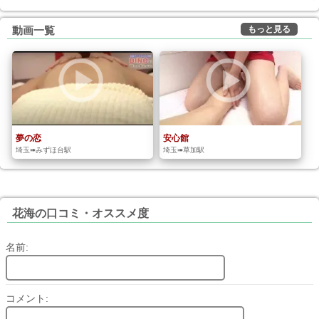
もっと見る
動画一覧
夢の恋
安心館
埼玉➠みずほ台駅
埼玉➠草加駅
花海の口コミ・オススメ度
名前:
コメント: