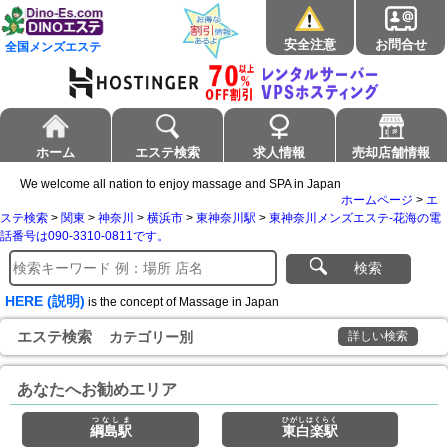
安全注意
お問合せ
全国メンズエステ
ホーム
エステ検索
求人情報
売却店舗情報
We welcome all nation to enjoy massage and SPA in Japan
ホームページ
>
エ
ステ検索
>
関東
>
神奈川
>
横浜市
>
東神奈川駅
>
東神奈川メンズエステ-花海の電
話番号は090-3310-0811です。
検索
HERE (説明)
is the concept of Massage in Japan
エステ検索
カテゴリー別
詳しい検索
あなたへお勧めエリア
つなしま
ひがしはくらく
綱島駅
東白楽駅