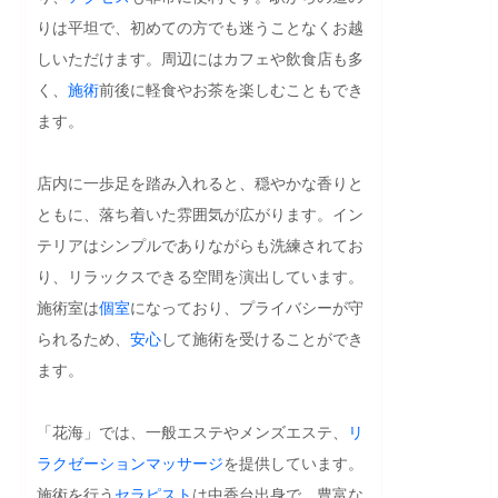
りは平坦で、初めての方でも迷うことなくお越
しいただけます。周辺にはカフェや飲食店も多
く、
施術
前後に軽食やお茶を楽しむこともでき
ます。

店内に一歩足を踏み入れると、穏やかな香りと
ともに、落ち着いた雰囲気が広がります。イン
テリアはシンプルでありながらも洗練されてお
り、リラックスできる空間を演出しています。
施術室は
個室
になっており、プライバシーが守
られるため、
安心
して施術を受けることができ
ます。

「花海」では、一般エステやメンズエステ、
リ
ラクゼーション
マッサージ
を提供しています。
施術を行う
セラピスト
は中香台出身で、豊富な