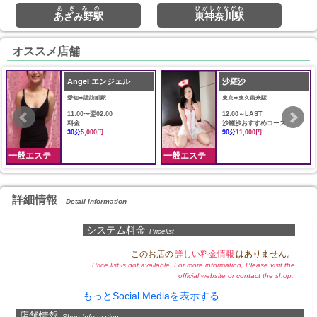
あざみの
ひがしかながわ
あざみ野駅
東神奈川駅
オススメ店舗
Angel エンジェル
沙羅沙
愛知➠諏訪町駅
東京➠東久留米駅
11:00〜翌02:00
12:00～LAST
料金
沙羅沙おすすめコース
30分
5,000円
90分
11,000円
一般エステ
一般エステ
詳細情報
Detail Information
システム料金
Pricelist
このお店の
詳しい料金情報
はありません。
Price list is not available. For more information, Please visit the
official website or contact the shop.
もっとSocial Mediaを表示する
店舗情報
Shop Information