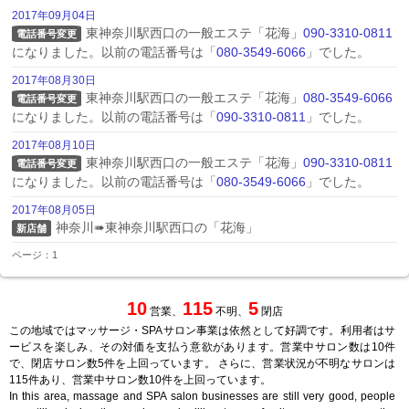
2017年09月04日
東神奈川駅西口の一般エステ「花海」
090-3310-0811
電話番号変更
になりました。以前の電話番号は「
080-3549-6066
」でした。
2017年08月30日
東神奈川駅西口の一般エステ「花海」
080-3549-6066
電話番号変更
になりました。以前の電話番号は「
090-3310-0811
」でした。
2017年08月10日
東神奈川駅西口の一般エステ「花海」
090-3310-0811
電話番号変更
になりました。以前の電話番号は「
080-3549-6066
」でした。
2017年08月05日
神奈川➠東神奈川駅西口の「花海」
新店舗
ページ：1
10
115
5
営業、
不明、
閉店
この地域ではマッサージ・SPAサロン事業は依然として好調です。利用者はサ
ービスを楽しみ、その対価を支払う意欲があります。営業中サロン数は10件
で、閉店サロン数5件を上回っています。 さらに、営業状況が不明なサロンは
115件あり、営業中サロン数10件を上回っています。
In this area, massage and SPA salon businesses are still very good, people