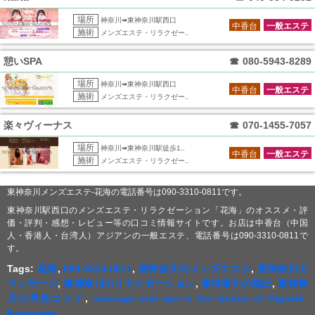
場所
神奈川➠東神奈川駅西口
中香台
一般エステ
施術
メンズエステ・リラクゼー..
憩いSPA
☎
080-5943-8289
場所
神奈川➠東神奈川駅西口
中香台
一般エステ
施術
メンズエステ・リラクゼー..
楽々ヴィーナス
☎
070-1455-7057
場所
神奈川➠東神奈川駅徒歩1..
中香台
一般エステ
施術
メンズエステ・リラクゼー..
東神奈川メンズエステ-花海の電話番号は090-3310-0811です。
東神奈川駅西口のメンズエステ・リラクゼーション「花海」のオススメ・評
価・評判・感想・レビュー等の口コミ情報サイトです。お店は中香台（中国
人・香港人・台湾人）アジアンの一般エステ、電話番号は090-3310-0811で
す。
Tags:
花海
,
090-3310-0811
,
東神奈川のメンズエステ
,
東神奈川の
マッサージ
,
東神奈川のリラクゼーション
,
東神奈川の指圧
,
東神奈
川の男性エステ
,
massage and spa in the station of Higashi-
Kanagawa
,