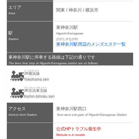
エリア
関東 / 神奈川 / 横浜市
Area
東神奈川駅
駅
Higashi-Kanagawa
Station
ひがしかながわ
東神奈川駅周辺のメンズエステ一覧
東神奈川駅に停車する路線は下記の通りです
The lines that stop at Higashi-Kanagawa station are as follows:
🚂
よこはません
JR横浜線
Yokohama sen
🚂
けいひんとうほくせん
JR京浜東北線
Keihin-tohoku sen
アクセス
東神奈川駅西口
Access from Station
 from west exit gate of Higashi-Kanagawa Station
公式HPトラブル発生中
Website is in trouble