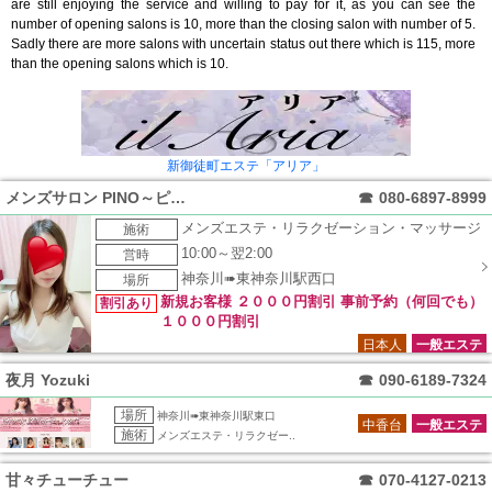
are still enjoying the service and willing to pay for it, as you can see the
number of opening salons is 10, more than the closing salon with number of 5.
Sadly there are more salons with uncertain status out there which is 115, more
than the opening salons which is 10.
新御徒町エステ「アリア」
メンズサロン PINO～ピノ～
☎
080-6897-8999
メンズエステ・リラクゼーション・マッサージ
施術
10:00～翌2:00
営時
神奈川➠東神奈川駅西口
場所
新規お客様 ２０００円割引 事前予約（何回でも）
割引あり
１０００円割引
日本人
一般エステ
夜月 Yozuki
☎
090-6189-7324
場所
神奈川➠東神奈川駅東口
中香台
一般エステ
施術
メンズエステ・リラクゼー..
甘々チューチュー
☎
070-4127-0213