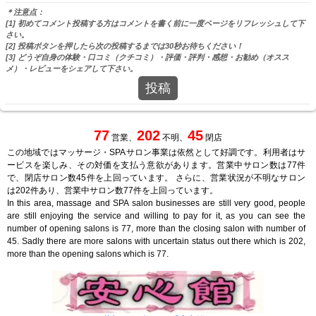
＊注意点：
[1] 初めてコメント投稿する方はコメントを書く前に一度ページをリフレッシュして下
さい。
[2] 投稿ボタンを押したら次の投稿するまでは30秒お待ちください！
[3] どうぞ自身の体験・口コミ（クチコミ）・評価・評判・感想・お勧め（オスス
メ）・レビューをシェアして下さい。
投稿
77
202
45
営業、
不明、
閉店
この地域ではマッサージ・SPAサロン事業は依然として好調です。利用者はサ
ービスを楽しみ、その対価を支払う意欲があります。営業中サロン数は77件
で、閉店サロン数45件を上回っています。 さらに、営業状況が不明なサロン
は202件あり、営業中サロン数77件を上回っています。
In this area, massage and SPA salon businesses are still very good, people
are still enjoying the service and willing to pay for it, as you can see the
number of opening salons is 77, more than the closing salon with number of
45. Sadly there are more salons with uncertain status out there which is 202,
more than the opening salons which is 77.