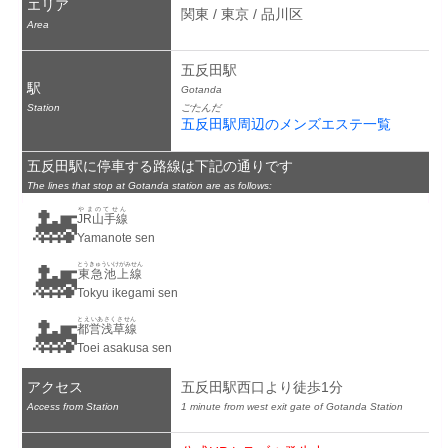
エリア
関東 / 東京 / 品川区
Area
五反田駅
駅
Gotanda
Station
ごたんだ
五反田駅周辺のメンズエステ一覧
五反田駅に停車する路線は下記の通りです
The lines that stop at Gotanda station are as follows:
🚂
やまのてせん
JR山手線
Yamanote sen
🚂
とうきゅういけがみせん
東急池上線
Tokyu ikegami sen
🚂
とえいあさくさせん
都営浅草線
Toei asakusa sen
アクセス
五反田駅西口より徒歩1分
Access from Station
1 minute from west exit gate of Gotanda Station