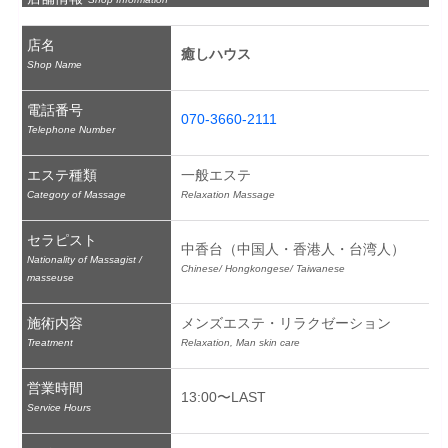
店名
癒しハウス
Shop Name
電話番号
070-3660-2111
Telephone Number
エステ種類
一般エステ
Category of Massage
Relaxation Massage
セラピスト
中香台（中国人・香港人・台湾人）
Nationality of Massagist /
Chinese/ Hongkongese/ Taiwanese
masseuse
施術内容
メンズエステ・リラクゼーション
Treatment
Relaxation, Man skin care
営業時間
13:00〜LAST
Service Hours