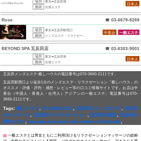
場所
東京➠五反田発
日本人
施術
出張エステ
Rose
☎
03-6679-8269
場所
東京➠五反田駅西口
中香台
一般エステ
施術
メンズエステ・リラクゼー..
BEYOND SPA 五反田店
☎
03-6303-9001
場所
東京➠五反田発
日本人
施術
出張エステ
五反田メンズエステ-癒しハウスの電話番号は070-3660-2111です。
五反田駅西口より徒歩1分のメンズエステ・リラクゼーション「癒しハウス」の
オススメ・評価・評判・感想・レビュー等の口コミ情報サイトです。お店は中
香台（中国人・香港人・台湾人）アジアンの一般エステ、電話番号は070-
3660-2111です。
Tags:
癒しハウス
,
070-3660-2111
,
五反田のメンズエステ
,
五反田
のマッサージ
,
五反田のリラクゼーション
,
五反田の指圧
,
五反田の
男性エステ
,
massage and spa in the station of Gotanda
,
▇
一般エステとは男女ともにご利用頂けるリラクゼーションマッサージの総称
で、女性セラピストによる指圧、パウダーやオイルマッサージ、アカスリを受