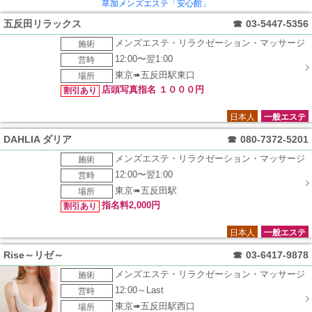
草加メンズエステ「安心館」
五反田リラックス
☎
03-5447-5356
メンズエステ・リラクゼーション・マッサージ
施術
12:00〜翌1:00
営時
東京➠五反田駅東口
場所
店頭写真指名 １０００円
割引あり
日本人
一般エステ
DAHLIA ダリア
☎
080-7372-5201
メンズエステ・リラクゼーション・マッサージ
施術
12:00〜翌1:00
営時
東京➠五反田駅
場所
指名料2,000円
割引あり
日本人
一般エステ
Rise～リゼ～
☎
03-6417-9878
メンズエステ・リラクゼーション・マッサージ
施術
12:00～Last
営時
東京➠五反田駅西口
場所