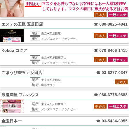
マスクをお持ちでないお客様にはお一人様1枚贈呈
割引あり
しております。マスクの着用に抵抗がある方はお気
軽にお申し付けください。 施術時にセラピストにマスクの着
日本人
一般エステ
用をご希望の方は、ご予約時にお気軽にお申し出ください。
エステの王様 五反田店
☎
080-9825-4841
場所
東京➠五反田駅
日本人
一般エステ
施術
メンズエステ・リラクゼー..
Kokua コクア
☎
070-8406-1415
場所
東京➠五反田駅西口
日本人
一般エステ
施術
メンズエステ・リラクゼー..
ごほうびSPA 五反田店
☎
03-6277-0347
場所
東京➠五反田発
日本人
施術
出張エステ
浪漫満屋 フルハウス
☎
080-6775-9888
場所
東京➠五反田駅東口
中香台
一般エステ
施術
メンズエステ・リラクゼー..
金玉日本一
☎
03-5434-6955