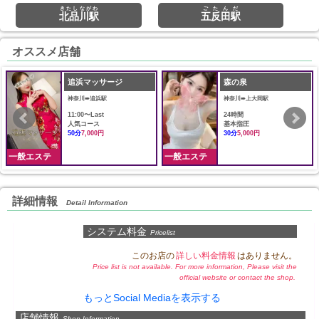
きたしながわ
ごたんだ
北品川駅
五反田駅
オススメ店舗
追浜マッサージ
森の泉
神奈川➠追浜駅
神奈川➠上大岡駅
11:00〜Last
24時間
人気コース
基本指圧
50分
7,000円
30分
5,000円
一般エステ
一般エステ
詳細情報
Detail Information
システム料金
Pricelist
このお店の
詳しい料金情報
はありません。
Price list is not available. For more information, Please visit the
official website or contact the shop.
もっとSocial Mediaを表示する
店舗情報
Shop Information