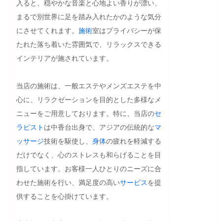
入ると、穏やかな音楽と心地よい香りが漂い、
まるで別世界に足を踏み入れたかのような気分
にさせてくれます。
施術
室はプライバシーが保
たれた落ち着いた雰囲気で、リラックスできる
インテリアが施されています。

当店の施術は、一般エステやメンズエステを中
心に、リラクゼーションを目的とした多様なメ
ニューをご用意しております。特に、当店の
セ
ラピスト
は中香台出身で、アジアの伝統的な
マ
ッサージ
技術を駆使し、
身体
の疲れを軽減する
だけでなく、心のストレスも和らげることを目
指しています。お客様一人ひとりのニーズに合
わせた施術を行い、満足度の高い
サービス
を提
供することを心掛けています。
