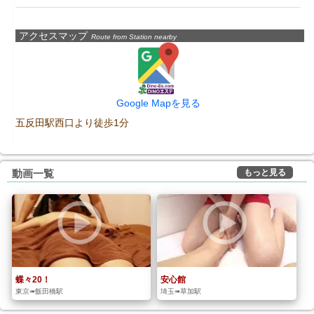
アクセスマップ
Route from Station nearby
Google Mapを見る
五反田駅西口より徒歩1分
もっと見る
動画一覧
蝶々20！
安心館
東京➠飯田橋駅
埼玉➠草加駅