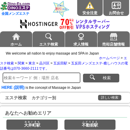
安全注意
お問合せ
全国メンズエステ
ホーム
エステ検索
求人情報
売却店舗情報
We welcome all nation to enjoy massage and SPA in Japan
ホームページ
>
エ
ステ検索
>
関東
>
東京
>
品川区
>
五反田駅
>
五反田メンズエステ-癒しハウスの電
話番号は070-3660-2111です。
検索
HERE (説明)
is the concept of Massage in Japan
エステ検索
カテゴリー別
詳しい検索
あなたへお勧めエリア
おおいまち
ふどうまえ
大井町駅
不動前駅