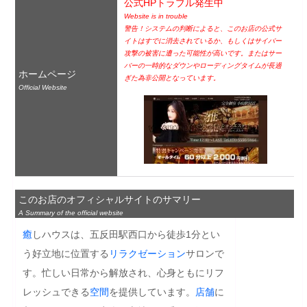
公式HPトラブル発生中
Website is in trouble
警告！システムの判断によると、このお店の公式サ
イトはすでに消去されているか、もしくはサイバー
攻撃の被害に遭った可能性が高いです。またはサー
バーの一時的なダウンやローディングタイムが長過
ホームページ
ぎた為非公開となっています。
Official Website
このお店のオフィシャルサイトのサマリー
A Summary of the official website
癒
しハウスは、五反田駅西口から徒歩1分とい
う好立地に位置する
リラクゼーション
サロンで
す。忙しい日常から解放され、心身ともにリフ
レッシュできる
空間
を提供しています。
店舗
に