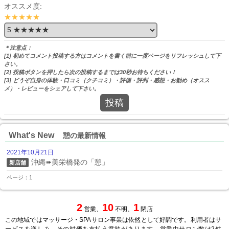
オススメ度:
★★★★★
＊注意点：
[1] 初めてコメント投稿する方はコメントを書く前に一度ページをリフレッシュして下
さい。
[2] 投稿ボタンを押したら次の投稿するまでは30秒お待ちください！
[3] どうぞ自身の体験・口コミ（クチコミ）・評価・評判・感想・お勧め（オスス
メ）・レビューをシェアして下さい。
投稿
What's New
憩の最新情報
2021年10月21日
沖縄➠美栄橋発の「憩」
新店舗
ページ：1
2
10
1
営業、
不明、
閉店
この地域ではマッサージ・SPAサロン事業は依然として好調です。利用者はサ