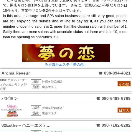
ービスを楽しみ、その対価を支払う意欲があります。営業中サロン数は2件
で、閉店サロン数1件を上回っています。 さらに、営業状況が不明なサロンは
10件あり、営業中サロン数2件を上回っています。
In this area, massage and SPA salon businesses are still very good, people
are still enjoying the service and willing to pay for it, as you can see the
number of opening salons is 2, more than the closing salon with number of 1.
Sadly there are more salons with uncertain status out there which is 10, more
than the opening salons which is 2.
みずほ台エステ「夢の恋」
Aroma Reveur
☎
098-894-4021
DINOエステバーナー
場所
沖縄➠美栄橋駅
その他
とのお互いリンクが
施術
出張エステ
必要
パピヨン
☎
080-6489-6789
場所
沖縄➠美栄橋発
日本人
施術
出張エステ
82Esthe～ハニーエステ那覇
☎
090-7162-8282