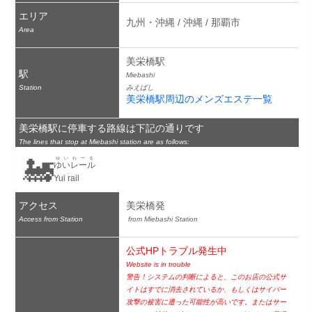
エリア
九州・沖縄 / 沖縄 / 那覇市
Area
美栄橋駅
駅
Miebashi
Station
みえばし
美栄橋駅周辺のメンズエステ一覧
美栄橋駅に停車する路線は下記の通りです
The lines that stop at Miebashi station are as follows:
🚂
ゆいれーる
ゆいレール
Yui rail
アクセス
美栄橋発
Access from Station
 from Miebashi Station
公式HPトラブル発生中
Website is in trouble
警告！システムの判断によると、このお店の公式サ
イトはすでに消去されているか、もしくはサイバー
攻撃の被害に遭った可能性が高いです。またはサー