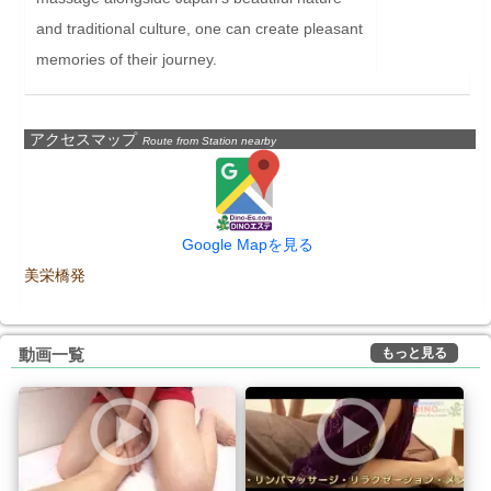
and traditional culture, one can create pleasant 
memories of their journey.
アクセスマップ
Route from Station nearby
Google Mapを見る
美栄橋発
もっと見る
動画一覧