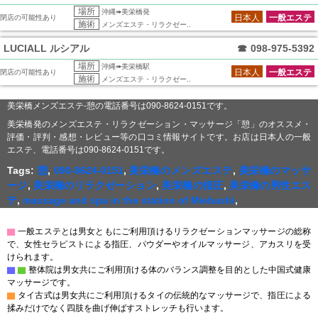
場所
沖縄➠美栄橋発
日本人
一般エステ
閉店の可能性あり
施術
メンズエステ・リラクゼー..
LUCIALL ルシアル
☎
098-975-5392
場所
沖縄➠美栄橋駅
日本人
一般エステ
閉店の可能性あり
施術
メンズエステ・リラクゼー..
美栄橋メンズエステ-憩の電話番号は090-8624-0151です。
美栄橋発のメンズエステ・リラクゼーション・マッサージ「憩」のオススメ・
評価・評判・感想・レビュー等の口コミ情報サイトです。お店は日本人の一般
エステ、電話番号は090-8624-0151です。
Tags:
憩
,
090-8624-0151
,
美栄橋のメンズエステ
,
美栄橋のマッサ
ージ
,
美栄橋のリラクゼーション
,
美栄橋の指圧
,
美栄橋の男性エス
テ
,
massage and spa in the station of Miebashi
,
▇
一般エステとは男女ともにご利用頂けるリラクゼーションマッサージの総称
で、女性セラピストによる指圧、パウダーやオイルマッサージ、アカスリを受
けられます。
▇
▇
整体院は男女共にご利用頂ける体のバランス調整を目的とした中国式健康
マッサージです。
▇
タイ古式は男女共にご利用頂けるタイの伝統的なマッサージで、指圧による
揉みだけでなく四肢を曲げ伸ばすストレッチも行います。