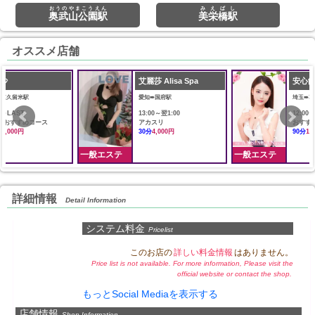
おうのやまこうえん
みえばし
奥武山公園駅
美栄橋駅
オススメ店舗
艾麗莎 Alisa Spa
安心館
愛知➠国府駅
埼玉➠草加駅
13:00～翌1:00
12:00〜翌5:00
アカスリ
おすすめコース
30分
4,000円
90分
10,000円
一般エステ
一般エステ
詳細情報
Detail Information
システム料金
Pricelist
このお店の
詳しい料金情報
はありません。
Price list is not available. For more information, Please visit the
official website or contact the shop.
もっとSocial Mediaを表示する
店舗情報
Shop Information