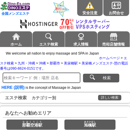
安全注意
お問合せ
全国メンズエステ
ホーム
エステ検索
求人情報
売却店舗情報
We welcome all nation to enjoy massage and SPA in Japan
ホームページ
>
エ
ステ検索
>
九州・沖縄
>
沖縄
>
那覇市
>
美栄橋駅
>
美栄橋メンズエステ-憩の電話
番号は090-8624-0151です。
検索
HERE (説明)
is the concept of Massage in Japan
エステ検索
カテゴリー別
詳しい検索
あなたへお勧めエリア
なはくうこう
あさひばし
那覇空港駅
旭橋駅