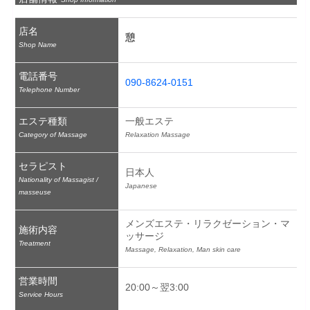
店名
憩
Shop Name
電話番号
090-8624-0151
Telephone Number
エステ種類
一般エステ
Category of Massage
Relaxation Massage
セラピスト
日本人
Nationality of Massagist /
Japanese
masseuse
メンズエステ・リラクゼーション・マ
施術内容
ッサージ
Treatment
Massage, Relaxation, Man skin care
営業時間
20:00～翌3:00
Service Hours