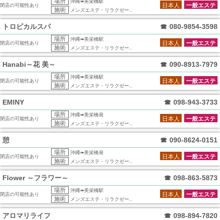
場所
沖縄➠美栄橋駅
日本人
一般エステ
閉店の可能性あり
施術
メンズエステ・リラクゼー..
トロピカルスパ
☎
080-9854-3598
場所
沖縄➠美栄橋駅
日本人
一般エステ
閉店の可能性あり
施術
メンズエステ・リラクゼー..
Hanabi～花 美～
☎
090-8913-7979
場所
沖縄➠美栄橋駅
日本人
一般エステ
閉店の可能性あり
施術
メンズエステ・リラクゼー..
EMINY
☎
098-943-3733
場所
沖縄➠美栄橋発
日本人
一般エステ
閉店の可能性あり
施術
メンズエステ・リラクゼー..
憩
☎
090-8624-0151
場所
沖縄➠美栄橋発
日本人
一般エステ
閉店の可能性あり
施術
メンズエステ・リラクゼー..
Flower ～フラワー～
☎
098-863-5873
場所
沖縄➠美栄橋駅
日本人
一般エステ
閉店の可能性あり
施術
メンズエステ・リラクゼー..
アロマリライフ
☎
098-894-7820