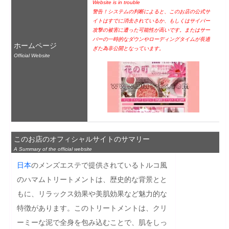
Website is in trouble
警告！システムの判断によると、このお店の公式サ
イトはすでに消去されているか、もしくはサイバー
攻撃の被害に遭った可能性が高いです。またはサー
バーの一時的なダウンやローディングタイムが長過
ホームページ
ぎた為非公開となっています。
Official Website
このお店のオフィシャルサイトのサマリー
A Summary of the official website
日本
のメンズエステで提供されているトルコ風
のハマムトリートメントは、歴史的な背景とと
もに、リラックス効果や美肌効果など魅力的な
特徴があります。このトリートメントは、クリ
ーミーな泥で全身を包み込むことで、肌をしっ