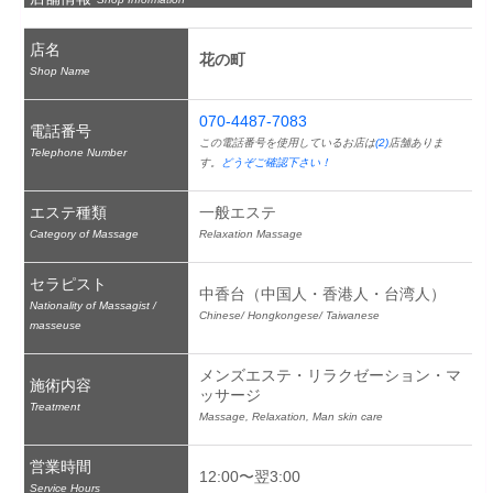
店名
花の町
Shop Name
070-4487-7083
電話番号
この電話番号を使用しているお店は
(2)
店舗ありま
Telephone Number
す。
どうぞご確認下さい！
エステ種類
一般エステ
Category of Massage
Relaxation Massage
セラピスト
中香台（中国人・香港人・台湾人）
Nationality of Massagist /
Chinese/ Hongkongese/ Taiwanese
masseuse
メンズエステ・リラクゼーション・マ
施術内容
ッサージ
Treatment
Massage, Relaxation, Man skin care
営業時間
12:00〜翌3:00
Service Hours