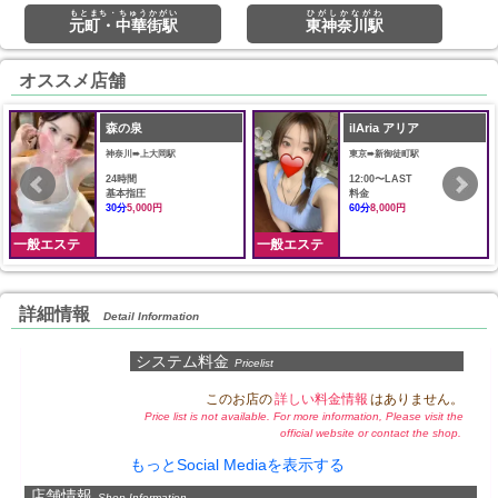
もとまち・ちゅうかがい
ひがしかながわ
元町・中華街駅
東神奈川駅
オススメ店舗
森の泉
ilAria アリア
神奈川➠上大岡駅
東京➠新御徒町駅
24時間
12:00〜LAST
基本指圧
料金
30分
5,000円
60分
8,000円
一般エステ
一般エステ
詳細情報
Detail Information
システム料金
Pricelist
このお店の
詳しい料金情報
はありません。
Price list is not available. For more information, Please visit the
official website or contact the shop.
もっとSocial Mediaを表示する
店舗情報
Shop Information