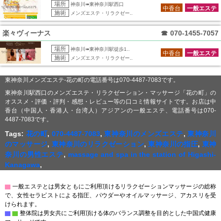
場所
神奈川➠東神奈川駅西口
中香台
一般エステ
施術
メンズエステ・リラクゼー..
楽々ヴィーナス
☎
070-1455-7057
場所
神奈川➠東神奈川駅徒歩1..
中香台
一般エステ
施術
メンズエステ・リラクゼー..
東神奈川メンズエステ-花の町の電話番号は070-4487-7083です。
東神奈川駅西口のメンズエステ・リラクゼーション・マッサージ「花の町」の
オススメ・評価・評判・感想・レビュー等の口コミ情報サイトです。お店は中
香台（中国人・香港人・台湾人）アジアンの一般エステ、電話番号は070-
4487-7083です。
Tags:
花の町
,
070-4487-7083
,
東神奈川のメンズエステ
,
東神奈川
のマッサージ
,
東神奈川のリラクゼーション
,
東神奈川の指圧
,
東神
奈川の男性エステ
,
massage and spa in the station of Higashi-
Kanagawa
,
▇
一般エステとは男女ともにご利用頂けるリラクゼーションマッサージの総称
で、女性セラピストによる指圧、パウダーやオイルマッサージ、アカスリを受
けられます。
▇
▇
整体院は男女共にご利用頂ける体のバランス調整を目的とした中国式健康