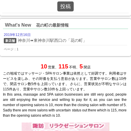
投稿
What's New
花の町の最新情報
2019年12月16日
神奈川➠東神奈川駅西口の「花の町」
新店舗
ページ：1
10
115
5
営業、
不明、
閉店
この地域ではマッサージ・SPAサロン事業は依然として好調です。利用者はサ
ービスを楽しみ、その対価を支払う意欲があります。営業中サロン数は10件
で、閉店サロン数5件を上回っています。 さらに、営業状況が不明なサロンは
115件あり、営業中サロン数10件を上回っています。
In this area, massage and SPA salon businesses are still very good, people
are still enjoying the service and willing to pay for it, as you can see the
number of opening salons is 10, more than the closing salon with number of 5.
Sadly there are more salons with uncertain status out there which is 115, more
than the opening salons which is 10.