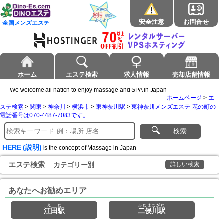
安全注意
お問合せ
全国メンズエステ
ホーム
エステ検索
求人情報
売却店舗情報
We welcome all nation to enjoy massage and SPA in Japan
ホームページ
>
エ
ステ検索
>
関東
>
神奈川
>
横浜市
>
東神奈川駅
>
東神奈川メンズエステ-花の町の
電話番号は070-4487-7083です。
検索
HERE (説明)
is the concept of Massage in Japan
エステ検索
カテゴリー別
詳しい検索
あなたへお勧めエリア
えだ
ふたまたがわ
江田駅
二俣川駅