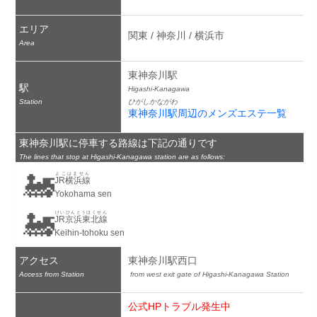
エリア
関東 / 神奈川 / 横浜市
Area
東神奈川駅
駅
Higashi-Kanagawa
Station
ひがしかながわ
東神奈川駅周辺のメンズエステ一覧
東神奈川駅に停車する路線は下記の通りです
The lines that stop at Higashi-Kanagawa station are as follows:
🚂
よこはません
JR横浜線
Yokohama sen
🚂
けいひんとうほくせん
JR京浜東北線
Keihin-tohoku sen
アクセス
東神奈川駅西口
Access from Station
 from west exit gate of Higashi-Kanagawa Station
公式HPトラブル発生中