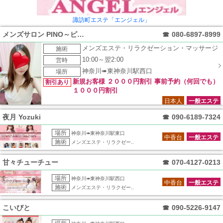
諏訪町エステ「エンジェル」
メンズサロン PINO～ピノ～
☎
080-6897-8999
メンズエステ・リラクゼーション・マッサージ
施術
10:00～翌2:00
営時
神奈川➠東神奈川駅西口
場所
新規お客様 ２０００円割引 事前予約（何回でも）
割引あり
１０００円割引
日本人
一般エステ
夜月 Yozuki
☎
090-6189-7324
場所
神奈川➠東神奈川駅東口
中香台
一般エステ
施術
メンズエステ・リラクゼー..
甘々チューチュー
☎
070-4127-0213
場所
神奈川➠東神奈川駅西口
中香台
一般エステ
施術
メンズエステ・リラクゼー..
こいびと
☎
090-5226-9147