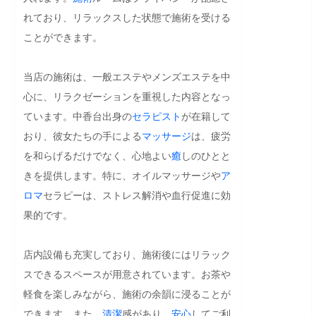
れており、リラックスした状態で施術を受ける
ことができます。

当店の施術は、一般エステやメンズエステを中
心に、リラクゼーションを重視した内容となっ
ています。中香台出身の
セラピスト
が在籍して
おり、彼女たちの手による
マッサージ
は、疲労
を和らげるだけでなく、心地よい
癒
しのひとと
きを提供します。特に、オイルマッサージや
ア
ロマ
セラピーは、ストレス解消や血行促進に効
果的です。

店内設備も充実しており、施術後にはリラック
スできるスペースが用意されています。お茶や
軽食を楽しみながら、施術の余韻に浸ることが
できます。また、
清潔
感があり、
安心
してご利