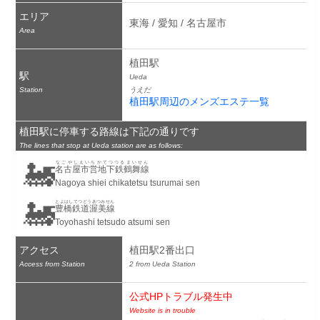
エリア
東海 / 愛知 / 名古屋市
Area
植田駅
駅
Ueda
Station
うえだ
植田駅周辺のメンズエステ一覧
植田駅に停車する路線は下記の通りです
The lines that stop at Ueda station are as follows:
🚂
なごやしえいちかてつつるまいせん
名古屋市営地下鉄鶴舞線
Nagoya shiei chikatetsu tsurumai sen
🚂
とよはしてつどうあつみせん
豊橋鉄道渥美線
Toyohashi tetsudo atsumi sen
アクセス
植田駅2番出口
Access from Station
2 from Ueda Station
公式HPトラブル発生中
Website is in trouble