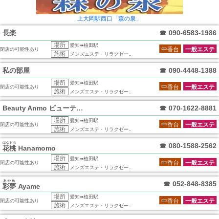
上大岡駅西口「森の泉」
長楽
☎
090-6583-1986
場所
愛知➠植田駅
中香台
一般エステ
閉店の可能性あり
施術
メンズエステ・リラクゼー..
私の部屋
☎
090-4448-1388
場所
愛知➠植田駅
中香台
一般エステ
閉店の可能性あり
施術
メンズエステ・リラクゼー..
Beauty Anmo ビューティ アン
☎
070-1622-8881
場所
愛知➠植田駅
中香台
一般エステ
閉店の可能性あり
施術
メンズエステ・リラクゼー..
はなもも
☎
080-1588-2562
花桃
Hanamomo
場所
愛知➠植田駅
中香台
一般エステ
閉店の可能性あり
施術
メンズエステ・リラクゼー..
あやめ
☎
052-848-8385
彩夢
Ayame
場所
愛知➠植田駅
中香台
一般エステ
閉店の可能性あり
施術
メンズエステ・リラクゼー..