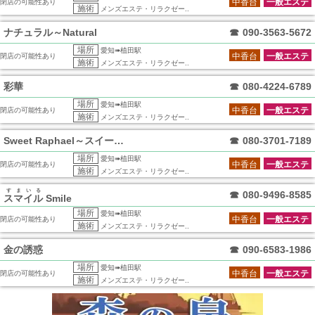
中香台
一般エステ
閉店の可能性あり
施術
メンズエステ・リラクゼー..
ナチュラル～Natural
☎
090-3563-5672
場所
愛知➠植田駅
中香台
一般エステ
閉店の可能性あり
施術
メンズエステ・リラクゼー..
彩華
☎
080-4224-6789
場所
愛知➠植田駅
中香台
一般エステ
閉店の可能性あり
施術
メンズエステ・リラクゼー..
Sweet Raphael～スイートラフ
☎
080-3701-7189
場所
愛知➠植田駅
中香台
一般エステ
閉店の可能性あり
施術
メンズエステ・リラクゼー..
すまいる
☎
080-9496-8585
スマイル
Smile
場所
愛知➠植田駅
中香台
一般エステ
閉店の可能性あり
施術
メンズエステ・リラクゼー..
金の誘惑
☎
090-6583-1986
場所
愛知➠植田駅
中香台
一般エステ
閉店の可能性あり
施術
メンズエステ・リラクゼー..