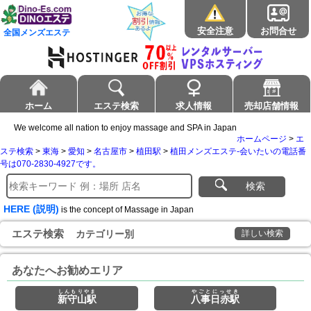
安全注意
お問合せ
全国メンズエステ
ホーム
エステ検索
求人情報
売却店舗情報
We welcome all nation to enjoy massage and SPA in Japan
ホームページ
>
エ
ステ検索
>
東海
>
愛知
>
名古屋市
>
植田駅
>
植田メンズエステ-会いたいの電話番
号は070-2830-4927です。
検索
HERE (説明)
is the concept of Massage in Japan
エステ検索
カテゴリー別
詳しい検索
あなたへお勧めエリア
しんもりやま
やごとにっせき
新守山駅
八事日赤駅