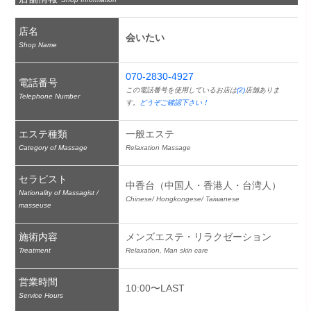
店名
会いたい
Shop Name
070-2830-4927
電話番号
この電話番号を使用しているお店は
(2)
店舗ありま
Telephone Number
す。
どうぞご確認下さい！
エステ種類
一般エステ
Category of Massage
Relaxation Massage
セラピスト
中香台（中国人・香港人・台湾人）
Nationality of Massagist /
Chinese/ Hongkongese/ Taiwanese
masseuse
施術内容
メンズエステ・リラクゼーション
Treatment
Relaxation, Man skin care
営業時間
10:00〜LAST
Service Hours