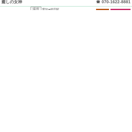
癒しの女神
☎
070-1622-8881
場所
愛知➠植田駅
中香台
一般エステ
閉店の可能性あり
施術
メンズエステ・リラクゼー..
会いたい
☎
070-2830-4927
場所
愛知➠植田駅2番出口
中香台
一般エステ
閉店の可能性あり
施術
メンズエステ・リラクゼー..
オレンジ
☎
090-7306-8866
場所
愛知➠植田駅
中香台
一般エステ
閉店の可能性あり
施術
リラクゼーション
閉店しました
和み
場所
愛知➠植田駅
中香台
一般エステ
写真とリンク無し
施術
アジアンリラクゼーション..
閉店しました
秋桜〜コスモス
場所
愛知➠植田駅
中香台
一般エステ
写真とリンク無し
施術
アジアンリラクゼーション..
植田メンズエステ-会いたいの電話番号は070-2830-4927です。
植田駅2番出口のメンズエステ・リラクゼーション「会いたい」のオススメ・評
価・評判・感想・レビュー等の口コミ情報サイトです。お店は中香台（中国