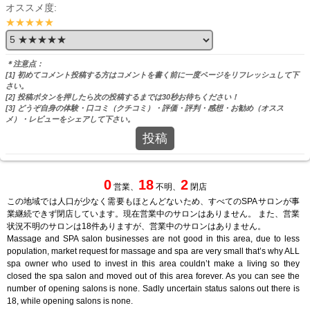
オススメ度:
★★★★★
＊注意点：
[1] 初めてコメント投稿する方はコメントを書く前に一度ページをリフレッシュして下
さい。
[2] 投稿ボタンを押したら次の投稿するまでは30秒お待ちください！
[3] どうぞ自身の体験・口コミ（クチコミ）・評価・評判・感想・お勧め（オスス
メ）・レビューをシェアして下さい。
投稿
0
18
2
営業、
不明、
閉店
この地域では人口が少なく需要もほとんどないため、すべてのSPAサロンが事
業継続できず閉店しています。現在営業中のサロンはありません。 また、営業
状況不明のサロンは18件ありますが、営業中のサロンはありません。
Massage and SPA salon businesses are not good in this area, due to less
population, market request for massage and spa are very small that’s why ALL
spa owner who used to invest in this area couldn’t make a living so they
closed the spa salon and moved out of this area forever. As you can see the
number of opening salons is none. Sadly uncertain status salons out there is
18, while opening salons is none.