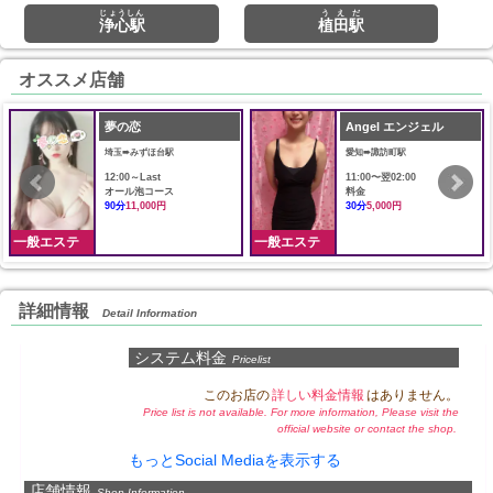
じょうしん
うえだ
浄心駅
植田駅
オススメ店舗
夢の恋
Angel エンジェル
埼玉➠みずほ台駅
愛知➠諏訪町駅
12:00～Last
11:00〜翌02:00
オール泡コース
料金
90分
11,000円
30分
5,000円
一般エステ
一般エステ
詳細情報
Detail Information
システム料金
Pricelist
このお店の
詳しい料金情報
はありません。
Price list is not available. For more information, Please visit the
official website or contact the shop.
もっとSocial Mediaを表示する
店舗情報
Shop Information