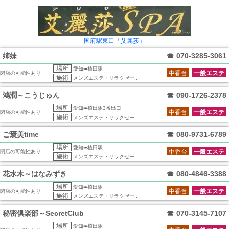
国府駅東口「艾麗莎」
姉妹
☎
070-3285-3061
場所
愛知➠植田駅
中香台
一般エステ
閉店の可能性あり
施術
メンズエステ・リラクゼー..
鴻潤～こうじゅん
☎
090-1726-2378
場所
愛知➠植田駅3番出口
中香台
一般エステ
閉店の可能性あり
施術
メンズエステ・リラクゼー..
ご褒美time
☎
080-9731-6789
場所
愛知➠植田駅
中香台
一般エステ
閉店の可能性あり
施術
メンズエステ・リラクゼー..
花水木～はなみずき
☎
080-4846-3388
場所
愛知➠植田駅
中香台
一般エステ
閉店の可能性あり
施術
メンズエステ・リラクゼー..
秘密俱楽部～SecretClub
☎
070-3145-7107
場所
愛知➠植田駅