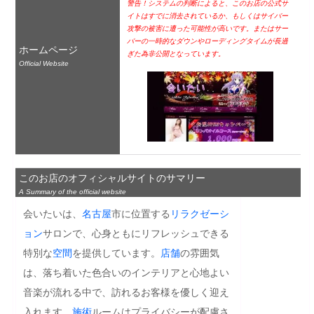
警告！システムの判断によると、このお店の公式サ
イトはすでに消去されているか、もしくはサイバー
攻撃の被害に遭った可能性が高いです。またはサー
バーの一時的なダウンやローディングタイムが長過
ホームページ
ぎた為非公開となっています。
Official Website
このお店のオフィシャルサイトのサマリー
A Summary of the official website
会いたいは、
名古屋
市に位置する
リラクゼーシ
ョン
サロンで、心身ともにリフレッシュできる
特別な
空間
を提供しています。
店舗
の雰囲気
は、落ち着いた色合いのインテリアと心地よい
音楽が流れる中で、訪れるお客様を優しく迎え
入れます。
施術
ルームはプライバシーが配慮さ